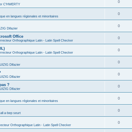
0
vier C'HWERTY
0
ique en langues régionales et minoritaires
0
IG Difazier
rosoft Office
0
recteur Orthographique Latin - Latin Spell Checker
OL)
0
recteur Orthographique Latin - Latin Spell Checker
0
IZIG Difazier
?
0
IZIG Difazier
 pas ?
0
IZIG Difazier
0
ique en langues régionales et minoritaires
0
all a-bep seurt
0
ecteur Orthographique Latin - Latin Spell Checker