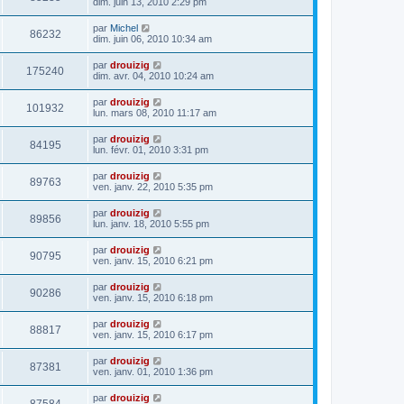
dim. juin 13, 2010 2:29 pm
par
Michel
86232
dim. juin 06, 2010 10:34 am
par
drouizig
175240
dim. avr. 04, 2010 10:24 am
par
drouizig
101932
lun. mars 08, 2010 11:17 am
par
drouizig
84195
lun. févr. 01, 2010 3:31 pm
par
drouizig
89763
ven. janv. 22, 2010 5:35 pm
par
drouizig
89856
lun. janv. 18, 2010 5:55 pm
par
drouizig
90795
ven. janv. 15, 2010 6:21 pm
par
drouizig
90286
ven. janv. 15, 2010 6:18 pm
par
drouizig
88817
ven. janv. 15, 2010 6:17 pm
par
drouizig
87381
ven. janv. 01, 2010 1:36 pm
par
drouizig