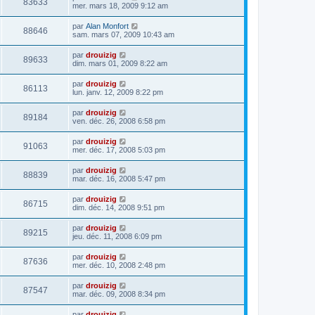
83633
mer. mars 18, 2009 9:12 am
par
Alan Monfort
88646
sam. mars 07, 2009 10:43 am
par
drouizig
89633
dim. mars 01, 2009 8:22 am
par
drouizig
86113
lun. janv. 12, 2009 8:22 pm
par
drouizig
89184
ven. déc. 26, 2008 6:58 pm
par
drouizig
91063
mer. déc. 17, 2008 5:03 pm
par
drouizig
88839
mar. déc. 16, 2008 5:47 pm
par
drouizig
86715
dim. déc. 14, 2008 9:51 pm
par
drouizig
89215
jeu. déc. 11, 2008 6:09 pm
par
drouizig
87636
mer. déc. 10, 2008 2:48 pm
par
drouizig
87547
mar. déc. 09, 2008 8:34 pm
par
drouizig