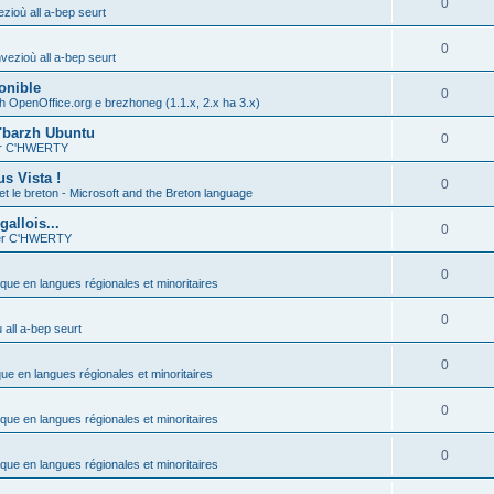
0
zioù all a-bep seurt
0
vezioù all a-bep seurt
onible
0
h OpenOffice.org e brezhoneg (1.1.x, 2.x ha 3.x)
'barzh Ubuntu
0
ier C'HWERTY
s Vista !
0
et le breton - Microsoft and the Breton language
allois...
0
ier C'HWERTY
0
ique en langues régionales et minoritaires
0
all a-bep seurt
0
que en langues régionales et minoritaires
0
ique en langues régionales et minoritaires
0
ique en langues régionales et minoritaires