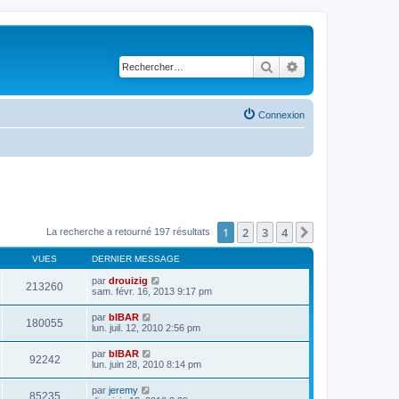
Rechercher
Recherche avancé
Connexion
1
2
3
4
Suivant
La recherche a retourné 197 résultats
VUES
DERNIER MESSAGE
par
drouizig
213260
sam. févr. 16, 2013 9:17 pm
par
bIBAR
180055
lun. juil. 12, 2010 2:56 pm
par
bIBAR
92242
lun. juin 28, 2010 8:14 pm
par
jeremy
85235