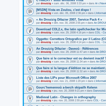
C’HWERTY sous Windows Vista
par
drouizig
»
sam. déc. 06, 2008 3:33 pm
» dans
Ar c'hla
[MSDN] Vista en Zoulou, c'est dispo !
par
drouizig
»
ven. déc. 05, 2008 2:36 pm
» dans
L'informat
« An Drouizig Difazier 2007, Service Pack 4 »
par
drouizig
»
dim. nov. 30, 2008 2:55 pm
» dans
An DROUIZ
Download COL2.x, the latin spellchecker for Mic
par
drouizig
»
sam. nov. 29, 2008 4:16 pm
» dans
COL - Cor
Oggetto: Correttore Ortografico per il Latino (C
par
drouizig
»
sam. nov. 29, 2008 4:14 pm
» dans
COL - Cor
An Drouizig Difazier - Daveoù - Références
par
drouizig
»
sam. nov. 29, 2008 11:47 am
» dans
An DROU
Que faire si le correcteur est ou devient inactif 
par
drouizig
»
sam. nov. 29, 2008 11:34 am
» dans
An DROU
Que faire si la langue d'édition ne se maintient
par
drouizig
»
sam. nov. 29, 2008 11:32 am
» dans
An DROU
Liste des LIPs pour Microsoft Office 2007
par
drouizig
»
ven. nov. 21, 2008 1:20 pm
» dans
L'informat
Gourc’hemennoù a-berzh skipailh Kelenn
par
drouizig
»
jeu. nov. 20, 2008 9:21 pm
» dans
Danvezioù 
Medieval Latin - Changes in orthography
par
drouizig
»
jeu. nov. 20, 2008 2:55 pm
» dans
COL - Corr