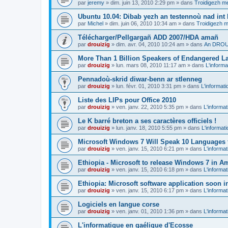
par
jeremy
»
dim. juin 13, 2010 2:29 pm
» dans
Troidigezh me
Ubuntu 10.04: Dibab yezh an testennoù nad int k
par
Michel
»
dim. juin 06, 2010 10:34 am
» dans
Troidigezh m
Télécharger/Pellgargañ ADD 2007/HDA amañ
par
drouizig
»
dim. avr. 04, 2010 10:24 am
» dans
An DROUI
More Than 1 Billion Speakers of Endangered L
par
drouizig
»
lun. mars 08, 2010 11:17 am
» dans
L'informa
Pennadoù-skrid diwar-benn ar stlenneg
par
drouizig
»
lun. févr. 01, 2010 3:31 pm
» dans
L'informati
Liste des LIPs pour Office 2010
par
drouizig
»
ven. janv. 22, 2010 5:35 pm
» dans
L'informat
Le K barré breton a ses caractères officiels !
par
drouizig
»
lun. janv. 18, 2010 5:55 pm
» dans
L'informat
Microsoft Windows 7 Will Speak 10 Languages 
par
drouizig
»
ven. janv. 15, 2010 6:21 pm
» dans
L'informat
Ethiopia - Microsoft to release Windows 7 in A
par
drouizig
»
ven. janv. 15, 2010 6:18 pm
» dans
L'informat
Ethiopia: Microsoft software application soon 
par
drouizig
»
ven. janv. 15, 2010 6:17 pm
» dans
L'informat
Logiciels en langue corse
par
drouizig
»
ven. janv. 01, 2010 1:36 pm
» dans
L'informat
L'informatique en gaélique d'Ecosse