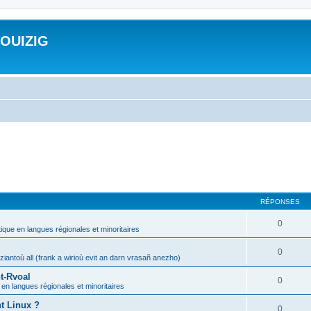
ROUIZIG
RÉPONSES
0
tique en langues régionales et minoritaires
0
iantoù all (frank a wirioù evit an darn vrasañ anezho)
t-Rvoal
0
 en langues régionales et minoritaires
nt Linux ?
0