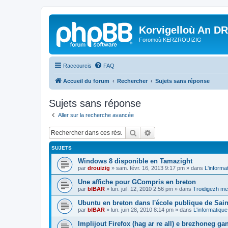
Korvigelloù An D
Foromoù KERZROUIZIG
Raccourcis
FAQ
Accueil du forum
Rechercher
Sujets sans réponse
Sujets sans réponse
Aller sur la recherche avancée
Rechercher
Recherche avancée
SUJETS
Windows 8 disponible en Tamazight
par
drouizig
»
sam. févr. 16, 2013 9:17 pm
» dans
L'informa
Une affiche pour GCompris en breton
par
bIBAR
»
lun. juil. 12, 2010 2:56 pm
» dans
Troidigezh mez
Ubuntu en breton dans l'école publique de Sain
par
bIBAR
»
lun. juin 28, 2010 8:14 pm
» dans
L'informatique
Implijout Firefox (hag ar re all) e brezhoneg ga