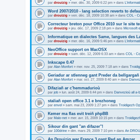
par
drouizig
»
mer. déc. 30, 2009 6:22 pm
» dans
L'informat
Word 2007/2010 - lang selection reverts to defa
par
drouizig
»
ven. déc. 18, 2009 10:38 am
» dans
COL - Co
Correcteur breton pour Office 2010 sur le site 
par
drouizig
»
jeu. déc. 17, 2009 2:18 pm
» dans
Microsoft e
Informatique en dialectes Same, langues des 
par
drouizig
»
mer. déc. 16, 2009 5:46 pm
» dans
L'informat
NeoOffice support on MacOSX
par
drouizig
»
sam. déc. 12, 2009 6:33 am
» dans
COL - Cor
Inkscape 0.47
par
Alan Monfort
»
mer. nov. 25, 2009 7:18 am
» dans
Troidi
Geriadur ar stlenneg gant Preder da bellgargañ
par
Alan Monfort
»
mar. oct. 27, 2009 8:40 am
» dans
Danvezi
Difaziañ ar c'hemmadurioù
par
job
»
lun. août 24, 2009 6:44 pm
» dans
Danvezioù all a-
staliañ open office 3.1 e brezhoneg
par
envel
»
sam. mai 23, 2009 1:27 pm
» dans
Troidigezh Op
Kemer ma flas evit treiñ phpBB
par
Malo-net
»
mer. avr. 15, 2009 10:15 pm
» dans
Troidigez
Sikour din gant "an difazer"!
par
100drine
»
dim. mars 29, 2009 7:10 pm
» dans
An DROUI
An Drouizig war France 3 gant Red an Amzer