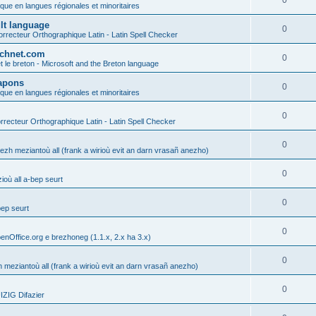
0
ique en langues régionales et minoritaires
ult language
0
rrecteur Orthographique Latin - Latin Spell Checker
technet.com
0
t le breton - Microsoft and the Breton language
Lapons
0
ique en langues régionales et minoritaires
0
recteur Orthographique Latin - Latin Spell Checker
0
gezh meziantoù all (frank a wirioù evit an darn vrasañ anezho)
0
où all a-bep seurt
0
bep seurt
0
enOffice.org e brezhoneg (1.1.x, 2.x ha 3.x)
0
h meziantoù all (frank a wirioù evit an darn vrasañ anezho)
0
ZIG Difazier