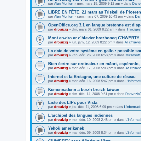
par
Alan Monfort
»
mer. mars 18, 2009 9:12 am
» dans
Danve
LIBRE EN FÊTE. 21 mars au Triskell de Ploeren
par
Alan Monfort
»
sam. mars 07, 2009 10:43 am
» dans
Dan
OpenOffice.org 3.1 en langue bretonne est disp
par
drouizig
»
dim. mars 01, 2009 8:22 am
» dans
Troidigez
Mont en-dro ar c´hlavier brezhoneg C'HWERTY 
par
drouizig
»
lun. janv. 12, 2009 8:22 pm
» dans
Ar c'hlav
La date de votre système en gallo : possible sou
par
drouizig
»
ven. déc. 26, 2008 6:58 pm
» dans
Microsoft 
Bien écrire sur ordinateur en māori, espéranto, g
par
drouizig
»
mer. déc. 17, 2008 5:03 pm
» dans
Ar c'hlav
Internet et la Bretagne, une culture de réseau
par
drouizig
»
mar. déc. 16, 2008 5:47 pm
» dans
L'informat
Kemennadenn a-berzh breizh-taiwan
par
drouizig
»
dim. déc. 14, 2008 9:51 pm
» dans
Danvezioù 
Liste des LIPs pour Vista
par
drouizig
»
jeu. déc. 11, 2008 6:09 pm
» dans
L'informati
L'archipel des langues indiennes
par
drouizig
»
mer. déc. 10, 2008 2:48 pm
» dans
L'informat
Yehoù amerikanek
par
drouizig
»
mar. déc. 09, 2008 8:34 pm
» dans
L'informat