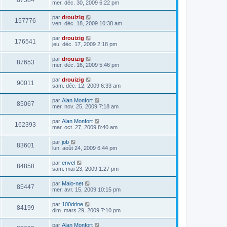
87584
mer. déc. 30, 2009 6:22 pm
par
drouizig
157776
ven. déc. 18, 2009 10:38 am
par
drouizig
176541
jeu. déc. 17, 2009 2:18 pm
par
drouizig
87653
mer. déc. 16, 2009 5:46 pm
par
drouizig
90011
sam. déc. 12, 2009 6:33 am
par
Alan Monfort
85067
mer. nov. 25, 2009 7:18 am
par
Alan Monfort
162393
mar. oct. 27, 2009 8:40 am
par
job
83601
lun. août 24, 2009 6:44 pm
par
envel
84858
sam. mai 23, 2009 1:27 pm
par
Malo-net
85447
mer. avr. 15, 2009 10:15 pm
par
100drine
84199
dim. mars 29, 2009 7:10 pm
par
Alan Monfort