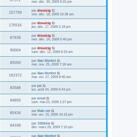
87572
mer. déc. 30, 2009 6:22 pm
par
drouizig
157759
ven. déc. 18, 2009 10:38 am
par
drouizig
176516
jeu. déc. 17, 2009 2:18 pm
par
drouizig
87638
mer. déc. 16, 2009 5:46 pm
par
drouizig
90004
sam. déc. 12, 2009 6:33 am
par
Alan Monfort
85050
mer. nov. 25, 2009 7:18 am
par
Alan Monfort
162372
mar. oct. 27, 2009 8:40 am
par
job
83588
lun. août 24, 2009 6:44 pm
par
envel
84850
sam. mai 23, 2009 1:27 pm
par
Malo-net
85434
mer. avr. 15, 2009 10:15 pm
par
100drine
84188
dim. mars 29, 2009 7:10 pm
par
Alan Monfort