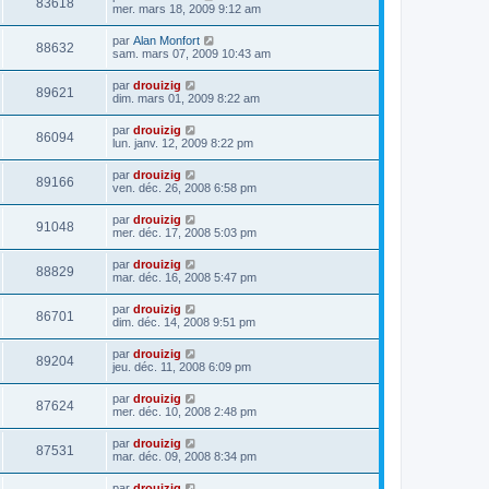
83618
mer. mars 18, 2009 9:12 am
par
Alan Monfort
88632
sam. mars 07, 2009 10:43 am
par
drouizig
89621
dim. mars 01, 2009 8:22 am
par
drouizig
86094
lun. janv. 12, 2009 8:22 pm
par
drouizig
89166
ven. déc. 26, 2008 6:58 pm
par
drouizig
91048
mer. déc. 17, 2008 5:03 pm
par
drouizig
88829
mar. déc. 16, 2008 5:47 pm
par
drouizig
86701
dim. déc. 14, 2008 9:51 pm
par
drouizig
89204
jeu. déc. 11, 2008 6:09 pm
par
drouizig
87624
mer. déc. 10, 2008 2:48 pm
par
drouizig
87531
mar. déc. 09, 2008 8:34 pm
par
drouizig