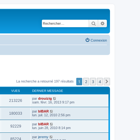
Rechercher
Recherche avancé
Connexion
1
2
3
4
Suivant
La recherche a retourné 197 résultats
VUES
DERNIER MESSAGE
par
drouizig
213226
sam. févr. 16, 2013 9:17 pm
par
bIBAR
180033
lun. juil. 12, 2010 2:56 pm
par
bIBAR
92229
lun. juin 28, 2010 8:14 pm
par
jeremy
85224