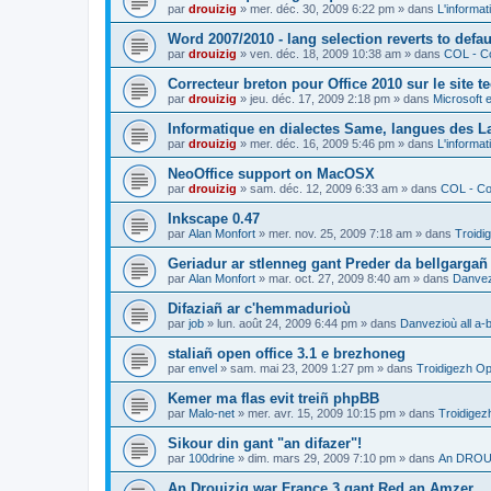
par
drouizig
»
mer. déc. 30, 2009 6:22 pm
» dans
L'informat
Word 2007/2010 - lang selection reverts to defa
par
drouizig
»
ven. déc. 18, 2009 10:38 am
» dans
COL - Co
Correcteur breton pour Office 2010 sur le site 
par
drouizig
»
jeu. déc. 17, 2009 2:18 pm
» dans
Microsoft e
Informatique en dialectes Same, langues des 
par
drouizig
»
mer. déc. 16, 2009 5:46 pm
» dans
L'informat
NeoOffice support on MacOSX
par
drouizig
»
sam. déc. 12, 2009 6:33 am
» dans
COL - Cor
Inkscape 0.47
par
Alan Monfort
»
mer. nov. 25, 2009 7:18 am
» dans
Troidi
Geriadur ar stlenneg gant Preder da bellgargañ
par
Alan Monfort
»
mar. oct. 27, 2009 8:40 am
» dans
Danvezi
Difaziañ ar c'hemmadurioù
par
job
»
lun. août 24, 2009 6:44 pm
» dans
Danvezioù all a-
staliañ open office 3.1 e brezhoneg
par
envel
»
sam. mai 23, 2009 1:27 pm
» dans
Troidigezh Op
Kemer ma flas evit treiñ phpBB
par
Malo-net
»
mer. avr. 15, 2009 10:15 pm
» dans
Troidigez
Sikour din gant "an difazer"!
par
100drine
»
dim. mars 29, 2009 7:10 pm
» dans
An DROUI
An Drouizig war France 3 gant Red an Amzer