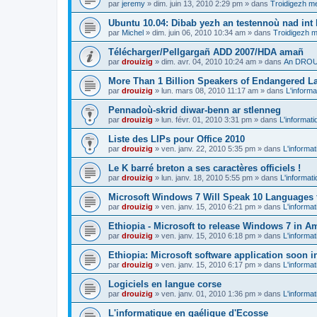
par
jeremy
»
dim. juin 13, 2010 2:29 pm
» dans
Troidigezh me
Ubuntu 10.04: Dibab yezh an testennoù nad int k
par
Michel
»
dim. juin 06, 2010 10:34 am
» dans
Troidigezh m
Télécharger/Pellgargañ ADD 2007/HDA amañ
par
drouizig
»
dim. avr. 04, 2010 10:24 am
» dans
An DROUI
More Than 1 Billion Speakers of Endangered L
par
drouizig
»
lun. mars 08, 2010 11:17 am
» dans
L'informa
Pennadoù-skrid diwar-benn ar stlenneg
par
drouizig
»
lun. févr. 01, 2010 3:31 pm
» dans
L'informati
Liste des LIPs pour Office 2010
par
drouizig
»
ven. janv. 22, 2010 5:35 pm
» dans
L'informat
Le K barré breton a ses caractères officiels !
par
drouizig
»
lun. janv. 18, 2010 5:55 pm
» dans
L'informat
Microsoft Windows 7 Will Speak 10 Languages 
par
drouizig
»
ven. janv. 15, 2010 6:21 pm
» dans
L'informat
Ethiopia - Microsoft to release Windows 7 in A
par
drouizig
»
ven. janv. 15, 2010 6:18 pm
» dans
L'informat
Ethiopia: Microsoft software application soon 
par
drouizig
»
ven. janv. 15, 2010 6:17 pm
» dans
L'informat
Logiciels en langue corse
par
drouizig
»
ven. janv. 01, 2010 1:36 pm
» dans
L'informat
L'informatique en gaélique d'Ecosse