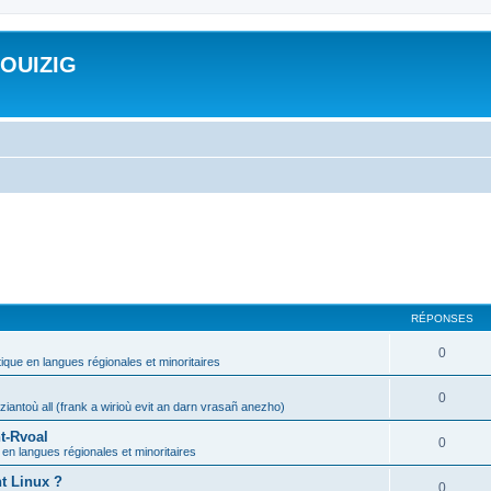
ROUIZIG
RÉPONSES
0
tique en langues régionales et minoritaires
0
iantoù all (frank a wirioù evit an darn vrasañ anezho)
t-Rvoal
0
 en langues régionales et minoritaires
nt Linux ?
0