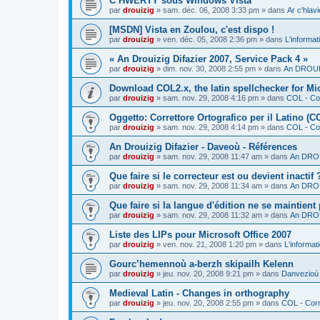
C’HWERTY sous Windows Vista
par
drouizig
»
sam. déc. 06, 2008 3:33 pm
» dans
Ar c'hla
[MSDN] Vista en Zoulou, c'est dispo !
par
drouizig
»
ven. déc. 05, 2008 2:36 pm
» dans
L'informat
« An Drouizig Difazier 2007, Service Pack 4 »
par
drouizig
»
dim. nov. 30, 2008 2:55 pm
» dans
An DROUIZ
Download COL2.x, the latin spellchecker for Mic
par
drouizig
»
sam. nov. 29, 2008 4:16 pm
» dans
COL - Cor
Oggetto: Correttore Ortografico per il Latino (C
par
drouizig
»
sam. nov. 29, 2008 4:14 pm
» dans
COL - Cor
An Drouizig Difazier - Daveoù - Références
par
drouizig
»
sam. nov. 29, 2008 11:47 am
» dans
An DROU
Que faire si le correcteur est ou devient inactif 
par
drouizig
»
sam. nov. 29, 2008 11:34 am
» dans
An DROU
Que faire si la langue d'édition ne se maintient
par
drouizig
»
sam. nov. 29, 2008 11:32 am
» dans
An DROU
Liste des LIPs pour Microsoft Office 2007
par
drouizig
»
ven. nov. 21, 2008 1:20 pm
» dans
L'informat
Gourc’hemennoù a-berzh skipailh Kelenn
par
drouizig
»
jeu. nov. 20, 2008 9:21 pm
» dans
Danvezioù 
Medieval Latin - Changes in orthography
par
drouizig
»
jeu. nov. 20, 2008 2:55 pm
» dans
COL - Corr