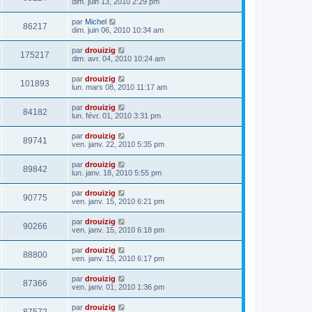
dim. juin 13, 2010 2:29 pm
par
Michel
86217
dim. juin 06, 2010 10:34 am
par
drouizig
175217
dim. avr. 04, 2010 10:24 am
par
drouizig
101893
lun. mars 08, 2010 11:17 am
par
drouizig
84182
lun. févr. 01, 2010 3:31 pm
par
drouizig
89741
ven. janv. 22, 2010 5:35 pm
par
drouizig
89842
lun. janv. 18, 2010 5:55 pm
par
drouizig
90775
ven. janv. 15, 2010 6:21 pm
par
drouizig
90266
ven. janv. 15, 2010 6:18 pm
par
drouizig
88800
ven. janv. 15, 2010 6:17 pm
par
drouizig
87366
ven. janv. 01, 2010 1:36 pm
par
drouizig