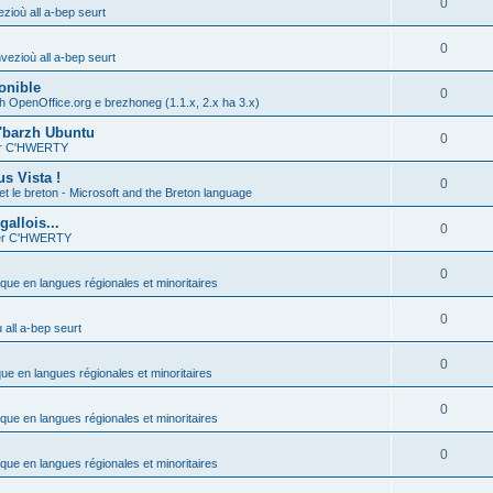
0
zioù all a-bep seurt
0
vezioù all a-bep seurt
onible
0
h OpenOffice.org e brezhoneg (1.1.x, 2.x ha 3.x)
'barzh Ubuntu
0
ier C'HWERTY
s Vista !
0
et le breton - Microsoft and the Breton language
allois...
0
ier C'HWERTY
0
ique en langues régionales et minoritaires
0
all a-bep seurt
0
que en langues régionales et minoritaires
0
ique en langues régionales et minoritaires
0
ique en langues régionales et minoritaires