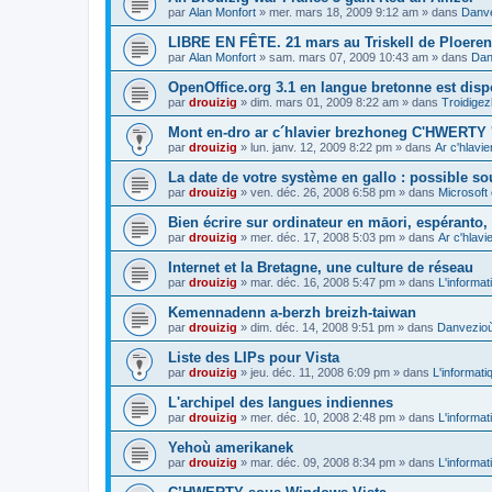
par
Alan Monfort
»
mer. mars 18, 2009 9:12 am
» dans
Danve
LIBRE EN FÊTE. 21 mars au Triskell de Ploeren
par
Alan Monfort
»
sam. mars 07, 2009 10:43 am
» dans
Dan
OpenOffice.org 3.1 en langue bretonne est disp
par
drouizig
»
dim. mars 01, 2009 8:22 am
» dans
Troidigez
Mont en-dro ar c´hlavier brezhoneg C'HWERTY 
par
drouizig
»
lun. janv. 12, 2009 8:22 pm
» dans
Ar c'hlav
La date de votre système en gallo : possible sou
par
drouizig
»
ven. déc. 26, 2008 6:58 pm
» dans
Microsoft 
Bien écrire sur ordinateur en māori, espéranto, g
par
drouizig
»
mer. déc. 17, 2008 5:03 pm
» dans
Ar c'hlav
Internet et la Bretagne, une culture de réseau
par
drouizig
»
mar. déc. 16, 2008 5:47 pm
» dans
L'informat
Kemennadenn a-berzh breizh-taiwan
par
drouizig
»
dim. déc. 14, 2008 9:51 pm
» dans
Danvezioù 
Liste des LIPs pour Vista
par
drouizig
»
jeu. déc. 11, 2008 6:09 pm
» dans
L'informati
L'archipel des langues indiennes
par
drouizig
»
mer. déc. 10, 2008 2:48 pm
» dans
L'informat
Yehoù amerikanek
par
drouizig
»
mar. déc. 09, 2008 8:34 pm
» dans
L'informat