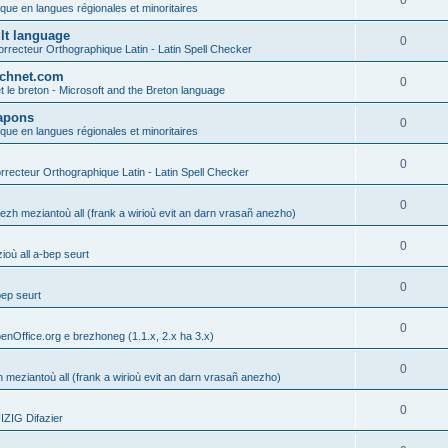
0
ique en langues régionales et minoritaires
ult language
0
rrecteur Orthographique Latin - Latin Spell Checker
technet.com
0
t le breton - Microsoft and the Breton language
Lapons
0
ique en langues régionales et minoritaires
0
recteur Orthographique Latin - Latin Spell Checker
0
gezh meziantoù all (frank a wirioù evit an darn vrasañ anezho)
0
où all a-bep seurt
0
bep seurt
0
enOffice.org e brezhoneg (1.1.x, 2.x ha 3.x)
0
h meziantoù all (frank a wirioù evit an darn vrasañ anezho)
0
ZIG Difazier