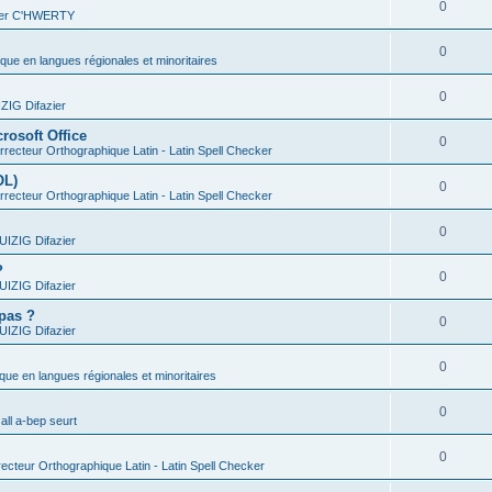
0
vier C'HWERTY
0
ique en langues régionales et minoritaires
0
IG Difazier
rosoft Office
0
recteur Orthographique Latin - Latin Spell Checker
OL)
0
recteur Orthographique Latin - Latin Spell Checker
0
IZIG Difazier
?
0
IZIG Difazier
 pas ?
0
IZIG Difazier
0
ique en langues régionales et minoritaires
0
all a-bep seurt
0
ecteur Orthographique Latin - Latin Spell Checker