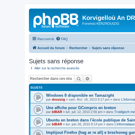
Korvigelloù An D
Foromoù KERZROUIZIG
Raccourcis
FAQ
Accueil du forum
Rechercher
Sujets sans réponse
Sujets sans réponse
Aller sur la recherche avancée
Rechercher
Recherche avancée
SUJETS
Windows 8 disponible en Tamazight
par
drouizig
»
sam. févr. 16, 2013 9:17 pm
» dans
L'informa
Une affiche pour GCompris en breton
par
bIBAR
»
lun. juil. 12, 2010 2:56 pm
» dans
Troidigezh mez
Ubuntu en breton dans l'école publique de Sain
par
bIBAR
»
lun. juin 28, 2010 8:14 pm
» dans
L'informatique
Implijout Firefox (hag ar re all) e brezhoneg ga