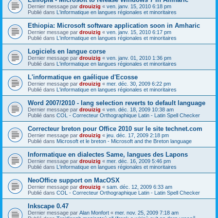
Dernier message par
drouizig
«
ven. janv. 15, 2010 6:18 pm
Publié dans
L'informatique en langues régionales et minoritaires
Ethiopia: Microsoft software application soon in Amharic
Dernier message par
drouizig
«
ven. janv. 15, 2010 6:17 pm
Publié dans
L'informatique en langues régionales et minoritaires
Logiciels en langue corse
Dernier message par
drouizig
«
ven. janv. 01, 2010 1:36 pm
Publié dans
L'informatique en langues régionales et minoritaires
L'informatique en gaélique d'Ecosse
Dernier message par
drouizig
«
mer. déc. 30, 2009 6:22 pm
Publié dans
L'informatique en langues régionales et minoritaires
Word 2007/2010 - lang selection reverts to default language
Dernier message par
drouizig
«
ven. déc. 18, 2009 10:38 am
Publié dans
COL - Correcteur Orthographique Latin - Latin Spell Checker
Correcteur breton pour Office 2010 sur le site technet.com
Dernier message par
drouizig
«
jeu. déc. 17, 2009 2:18 pm
Publié dans
Microsoft et le breton - Microsoft and the Breton language
Informatique en dialectes Same, langues des Lapons
Dernier message par
drouizig
«
mer. déc. 16, 2009 5:46 pm
Publié dans
L'informatique en langues régionales et minoritaires
NeoOffice support on MacOSX
Dernier message par
drouizig
«
sam. déc. 12, 2009 6:33 am
Publié dans
COL - Correcteur Orthographique Latin - Latin Spell Checker
Inkscape 0.47
Dernier message par
Alan Monfort
«
mer. nov. 25, 2009 7:18 am