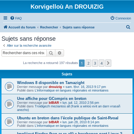
Korvigelloù An DROUIZIG
FAQ
Connexion
R
Accueil du forum
Rechercher
Sujets sans réponse
e
Sujets sans réponse
c
Aller sur la recherche avancée
h
Rechercher
Recherche avancée
e
1
2
3
4
Suivant
La recherche a retourné 197 résultats
r
c
Sujets
h
Windows 8 disponible en Tamazight
e
Dernier message par
drouizig
«
sam. févr. 16, 2013 9:17 pm
Publié dans
L'informatique en langues régionales et minoritaires
r
Une affiche pour GCompris en breton
Dernier message par
bIBAR
«
lun. juil. 12, 2010 2:56 pm
Publié dans
Troidigezh meziantoù all (frank a wirioù evit an darn vrasañ
anezho)
Ubuntu en breton dans l'école publique de Saint-Rvoal
Dernier message par
bIBAR
«
lun. juin 28, 2010 8:14 pm
Publié dans
L'informatique en langues régionales et minoritaires
Implijout Firefox (hag ar re all) e brezhoneg gant Linux ?