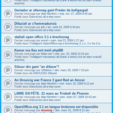
Publié dans
Troidigezh meziantoù all (frank a wirioù evit an darn vrasañ
anezho)
Geriadur ar stlenneg gant Preder da bellgargañ
Dernier message par
Alan Monfort
«
mar. oct. 27, 2009 8:40 am
Publié dans
Danvezioù all a-bep seurt
Difaziañ ar c'hemmadurioù
Dernier message par
job
«
lun. août 24, 2009 6:44 pm
Publié dans
Danvezioù all a-bep seurt
staliañ open office 3.1 e brezhoneg
Dernier message par
envel
«
sam. mai 23, 2009 1:27 pm
Publié dans
Troidigezh OpenOffice.org e brezhoneg (1.1.x, 2.x ha 3.x)
Kemer ma flas evit treiñ phpBB
Dernier message par
Malo-net
«
mer. avr. 15, 2009 10:15 pm
Publié dans
Troidigezh meziantoù all (frank a wirioù evit an darn vrasañ
anezho)
Sikour din gant "an difazer"!
Dernier message par
100drine
«
dim. mars 29, 2009 7:10 pm
Publié dans
An DROUIZIG Difazier
An Drouizig war France 3 gant Red an Amzer
Dernier message par
Alan Monfort
«
mer. mars 18, 2009 9:12 am
Publié dans
Danvezioù all a-bep seurt
LIBRE EN FÊTE. 21 mars au Triskell de Ploeren
Dernier message par
Alan Monfort
«
sam. mars 07, 2009 10:43 am
Publié dans
Danvezioù all a-bep seurt
OpenOffice.org 3.1 en langue bretonne est disponible
Dernier message par
drouizig
«
dim. mars 01, 2009 8:22 am