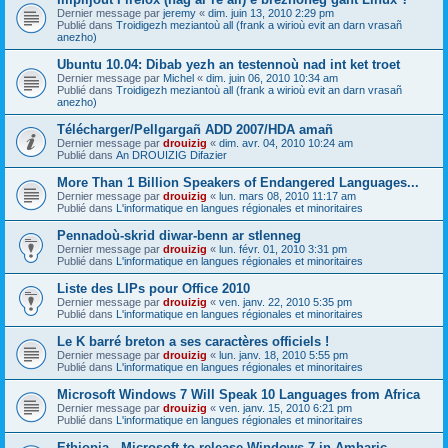
Dernier message par
jeremy
«
dim. juin 13, 2010 2:29 pm
Publié dans
Troidigezh meziantoù all (frank a wirioù evit an darn vrasañ
anezho)
Ubuntu 10.04: Dibab yezh an testennoù nad int ket troet
Dernier message par
Michel
«
dim. juin 06, 2010 10:34 am
Publié dans
Troidigezh meziantoù all (frank a wirioù evit an darn vrasañ
anezho)
Télécharger/Pellgargañ ADD 2007/HDA amañ
Dernier message par
drouizig
«
dim. avr. 04, 2010 10:24 am
Publié dans
An DROUIZIG Difazier
More Than 1 Billion Speakers of Endangered Languages...
Dernier message par
drouizig
«
lun. mars 08, 2010 11:17 am
Publié dans
L'informatique en langues régionales et minoritaires
Pennadoù-skrid diwar-benn ar stlenneg
Dernier message par
drouizig
«
lun. févr. 01, 2010 3:31 pm
Publié dans
L'informatique en langues régionales et minoritaires
Liste des LIPs pour Office 2010
Dernier message par
drouizig
«
ven. janv. 22, 2010 5:35 pm
Publié dans
L'informatique en langues régionales et minoritaires
Le K barré breton a ses caractères officiels !
Dernier message par
drouizig
«
lun. janv. 18, 2010 5:55 pm
Publié dans
L'informatique en langues régionales et minoritaires
Microsoft Windows 7 Will Speak 10 Languages from Africa
Dernier message par
drouizig
«
ven. janv. 15, 2010 6:21 pm
Publié dans
L'informatique en langues régionales et minoritaires
Ethiopia - Microsoft to release Windows 7 in Amharic