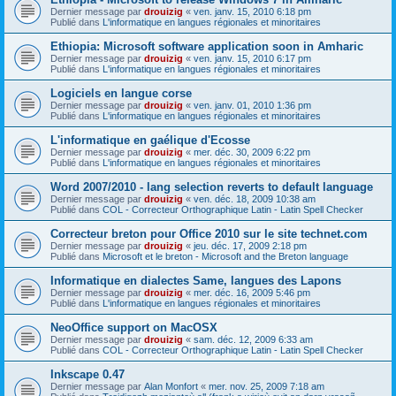
Dernier message par
drouizig
«
ven. janv. 15, 2010 6:18 pm
Publié dans
L'informatique en langues régionales et minoritaires
Ethiopia: Microsoft software application soon in Amharic
Dernier message par
drouizig
«
ven. janv. 15, 2010 6:17 pm
Publié dans
L'informatique en langues régionales et minoritaires
Logiciels en langue corse
Dernier message par
drouizig
«
ven. janv. 01, 2010 1:36 pm
Publié dans
L'informatique en langues régionales et minoritaires
L'informatique en gaélique d'Ecosse
Dernier message par
drouizig
«
mer. déc. 30, 2009 6:22 pm
Publié dans
L'informatique en langues régionales et minoritaires
Word 2007/2010 - lang selection reverts to default language
Dernier message par
drouizig
«
ven. déc. 18, 2009 10:38 am
Publié dans
COL - Correcteur Orthographique Latin - Latin Spell Checker
Correcteur breton pour Office 2010 sur le site technet.com
Dernier message par
drouizig
«
jeu. déc. 17, 2009 2:18 pm
Publié dans
Microsoft et le breton - Microsoft and the Breton language
Informatique en dialectes Same, langues des Lapons
Dernier message par
drouizig
«
mer. déc. 16, 2009 5:46 pm
Publié dans
L'informatique en langues régionales et minoritaires
NeoOffice support on MacOSX
Dernier message par
drouizig
«
sam. déc. 12, 2009 6:33 am
Publié dans
COL - Correcteur Orthographique Latin - Latin Spell Checker
Inkscape 0.47
Dernier message par
Alan Monfort
«
mer. nov. 25, 2009 7:18 am