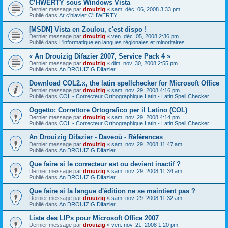
C’HWERTY sous Windows Vista
Dernier message par
drouizig
«
sam. déc. 06, 2008 3:33 pm
Publié dans
Ar c'hlavier C'HWERTY
[MSDN] Vista en Zoulou, c'est dispo !
Dernier message par
drouizig
«
ven. déc. 05, 2008 2:36 pm
Publié dans
L'informatique en langues régionales et minoritaires
« An Drouizig Difazier 2007, Service Pack 4 »
Dernier message par
drouizig
«
dim. nov. 30, 2008 2:55 pm
Publié dans
An DROUIZIG Difazier
Download COL2.x, the latin spellchecker for Microsoft Office
Dernier message par
drouizig
«
sam. nov. 29, 2008 4:16 pm
Publié dans
COL - Correcteur Orthographique Latin - Latin Spell Checker
Oggetto: Correttore Ortografico per il Latino (COL)
Dernier message par
drouizig
«
sam. nov. 29, 2008 4:14 pm
Publié dans
COL - Correcteur Orthographique Latin - Latin Spell Checker
An Drouizig Difazier - Daveoù - Références
Dernier message par
drouizig
«
sam. nov. 29, 2008 11:47 am
Publié dans
An DROUIZIG Difazier
Que faire si le correcteur est ou devient inactif ?
Dernier message par
drouizig
«
sam. nov. 29, 2008 11:34 am
Publié dans
An DROUIZIG Difazier
Que faire si la langue d'édition ne se maintient pas ?
Dernier message par
drouizig
«
sam. nov. 29, 2008 11:32 am
Publié dans
An DROUIZIG Difazier
Liste des LIPs pour Microsoft Office 2007
Dernier message par
drouizig
«
ven. nov. 21, 2008 1:20 pm