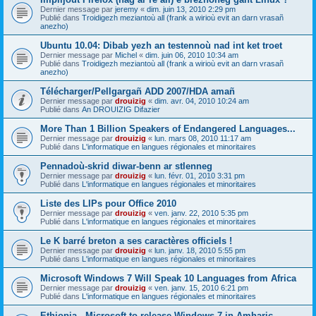
Dernier message par
jeremy
«
dim. juin 13, 2010 2:29 pm
Publié dans
Troidigezh meziantoù all (frank a wirioù evit an darn vrasañ
anezho)
Ubuntu 10.04: Dibab yezh an testennoù nad int ket troet
Dernier message par
Michel
«
dim. juin 06, 2010 10:34 am
Publié dans
Troidigezh meziantoù all (frank a wirioù evit an darn vrasañ
anezho)
Télécharger/Pellgargañ ADD 2007/HDA amañ
Dernier message par
drouizig
«
dim. avr. 04, 2010 10:24 am
Publié dans
An DROUIZIG Difazier
More Than 1 Billion Speakers of Endangered Languages...
Dernier message par
drouizig
«
lun. mars 08, 2010 11:17 am
Publié dans
L'informatique en langues régionales et minoritaires
Pennadoù-skrid diwar-benn ar stlenneg
Dernier message par
drouizig
«
lun. févr. 01, 2010 3:31 pm
Publié dans
L'informatique en langues régionales et minoritaires
Liste des LIPs pour Office 2010
Dernier message par
drouizig
«
ven. janv. 22, 2010 5:35 pm
Publié dans
L'informatique en langues régionales et minoritaires
Le K barré breton a ses caractères officiels !
Dernier message par
drouizig
«
lun. janv. 18, 2010 5:55 pm
Publié dans
L'informatique en langues régionales et minoritaires
Microsoft Windows 7 Will Speak 10 Languages from Africa
Dernier message par
drouizig
«
ven. janv. 15, 2010 6:21 pm
Publié dans
L'informatique en langues régionales et minoritaires
Ethiopia - Microsoft to release Windows 7 in Amharic