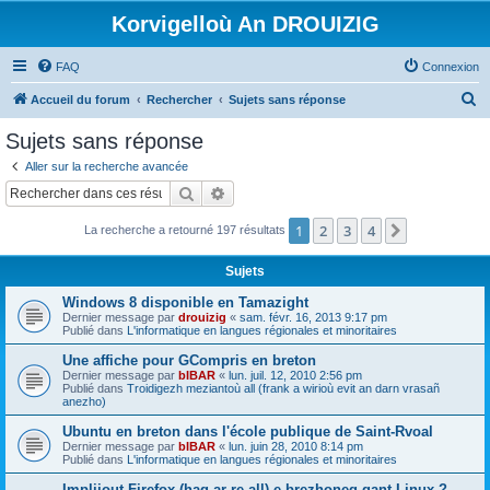
Korvigelloù An DROUIZIG
FAQ
Connexion
R
Accueil du forum
Rechercher
Sujets sans réponse
e
Sujets sans réponse
c
Aller sur la recherche avancée
h
Rechercher
Recherche avancée
e
1
2
3
4
Suivant
La recherche a retourné 197 résultats
r
c
Sujets
h
Windows 8 disponible en Tamazight
e
Dernier message par
drouizig
«
sam. févr. 16, 2013 9:17 pm
Publié dans
L'informatique en langues régionales et minoritaires
r
Une affiche pour GCompris en breton
Dernier message par
bIBAR
«
lun. juil. 12, 2010 2:56 pm
Publié dans
Troidigezh meziantoù all (frank a wirioù evit an darn vrasañ
anezho)
Ubuntu en breton dans l'école publique de Saint-Rvoal
Dernier message par
bIBAR
«
lun. juin 28, 2010 8:14 pm
Publié dans
L'informatique en langues régionales et minoritaires
Implijout Firefox (hag ar re all) e brezhoneg gant Linux ?