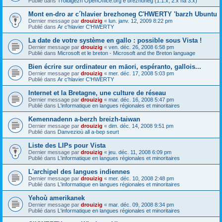
Publié dans
Troidigezh OpenOffice.org e brezhoneg (1.1.x, 2.x ha 3.x)
Mont en-dro ar c´hlavier brezhoneg C'HWERTY 'barzh Ubuntu
Dernier message par
drouizig
«
lun. janv. 12, 2009 8:22 pm
Publié dans
Ar c'hlavier C'HWERTY
La date de votre système en gallo : possible sous Vista !
Dernier message par
drouizig
«
ven. déc. 26, 2008 6:58 pm
Publié dans
Microsoft et le breton - Microsoft and the Breton language
Bien écrire sur ordinateur en māori, espéranto, gallois...
Dernier message par
drouizig
«
mer. déc. 17, 2008 5:03 pm
Publié dans
Ar c'hlavier C'HWERTY
Internet et la Bretagne, une culture de réseau
Dernier message par
drouizig
«
mar. déc. 16, 2008 5:47 pm
Publié dans
L'informatique en langues régionales et minoritaires
Kemennadenn a-berzh breizh-taiwan
Dernier message par
drouizig
«
dim. déc. 14, 2008 9:51 pm
Publié dans
Danvezioù all a-bep seurt
Liste des LIPs pour Vista
Dernier message par
drouizig
«
jeu. déc. 11, 2008 6:09 pm
Publié dans
L'informatique en langues régionales et minoritaires
L'archipel des langues indiennes
Dernier message par
drouizig
«
mer. déc. 10, 2008 2:48 pm
Publié dans
L'informatique en langues régionales et minoritaires
Yehoù amerikanek
Dernier message par
drouizig
«
mar. déc. 09, 2008 8:34 pm
Publié dans
L'informatique en langues régionales et minoritaires