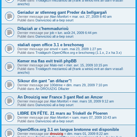
Publié dans
Troidigezh meziantoù all (frank a wirioù evit an darn vrasañ
anezho)
Geriadur ar stlenneg gant Preder da bellgargañ
Dernier message par
Alan Monfort
«
mar. oct. 27, 2009 8:40 am
Publié dans
Danvezioù all a-bep seurt
Difaziañ ar c'hemmadurioù
Dernier message par
job
«
lun. août 24, 2009 6:44 pm
Publié dans
Danvezioù all a-bep seurt
staliañ open office 3.1 e brezhoneg
Dernier message par
envel
«
sam. mai 23, 2009 1:27 pm
Publié dans
Troidigezh OpenOffice.org e brezhoneg (1.1.x, 2.x ha 3.x)
Kemer ma flas evit treiñ phpBB
Dernier message par
Malo-net
«
mer. avr. 15, 2009 10:15 pm
Publié dans
Troidigezh meziantoù all (frank a wirioù evit an darn vrasañ
anezho)
Sikour din gant "an difazer"!
Dernier message par
100drine
«
dim. mars 29, 2009 7:10 pm
Publié dans
An DROUIZIG Difazier
An Drouizig war France 3 gant Red an Amzer
Dernier message par
Alan Monfort
«
mer. mars 18, 2009 9:12 am
Publié dans
Danvezioù all a-bep seurt
LIBRE EN FÊTE. 21 mars au Triskell de Ploeren
Dernier message par
Alan Monfort
«
sam. mars 07, 2009 10:43 am
Publié dans
Danvezioù all a-bep seurt
OpenOffice.org 3.1 en langue bretonne est disponible
Dernier message par
drouizig
«
dim. mars 01, 2009 8:22 am