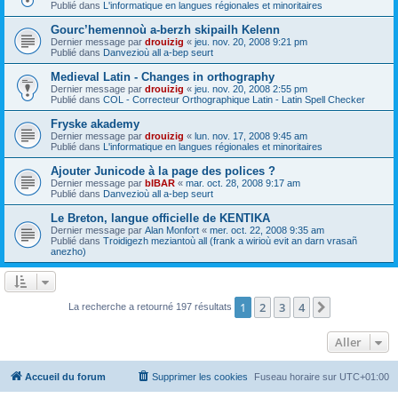
Publié dans
L'informatique en langues régionales et minoritaires
Gourc’hemennoù a-berzh skipailh Kelenn
Dernier message par
drouizig
«
jeu. nov. 20, 2008 9:21 pm
Publié dans
Danvezioù all a-bep seurt
Medieval Latin - Changes in orthography
Dernier message par
drouizig
«
jeu. nov. 20, 2008 2:55 pm
Publié dans
COL - Correcteur Orthographique Latin - Latin Spell Checker
Fryske akademy
Dernier message par
drouizig
«
lun. nov. 17, 2008 9:45 am
Publié dans
L'informatique en langues régionales et minoritaires
Ajouter Junicode à la page des polices ?
Dernier message par
bIBAR
«
mar. oct. 28, 2008 9:17 am
Publié dans
Danvezioù all a-bep seurt
Le Breton, langue officielle de KENTIKA
Dernier message par
Alan Monfort
«
mer. oct. 22, 2008 9:35 am
Publié dans
Troidigezh meziantoù all (frank a wirioù evit an darn vrasañ
anezho)
1
2
3
4
Suivant
La recherche a retourné 197 résultats
Aller
Accueil du forum
Supprimer les cookies
Fuseau horaire sur
UTC+01:00