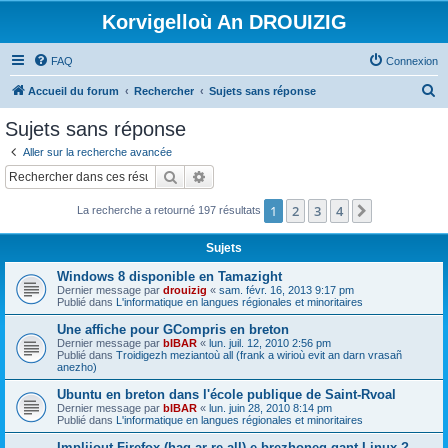
Korvigelloù An DROUIZIG
FAQ
Connexion
R
Accueil du forum
Rechercher
Sujets sans réponse
e
Sujets sans réponse
c
Aller sur la recherche avancée
h
Rechercher
Recherche avancée
e
1
2
3
4
Suivant
La recherche a retourné 197 résultats
r
c
Sujets
h
Windows 8 disponible en Tamazight
e
Dernier message par
drouizig
«
sam. févr. 16, 2013 9:17 pm
Publié dans
L'informatique en langues régionales et minoritaires
r
Une affiche pour GCompris en breton
Dernier message par
bIBAR
«
lun. juil. 12, 2010 2:56 pm
Publié dans
Troidigezh meziantoù all (frank a wirioù evit an darn vrasañ
anezho)
Ubuntu en breton dans l'école publique de Saint-Rvoal
Dernier message par
bIBAR
«
lun. juin 28, 2010 8:14 pm
Publié dans
L'informatique en langues régionales et minoritaires
Implijout Firefox (hag ar re all) e brezhoneg gant Linux ?