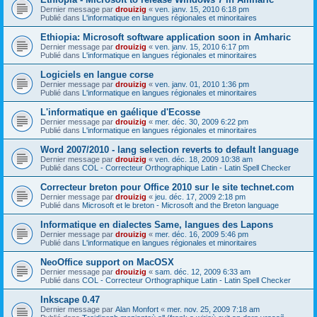
Dernier message par
drouizig
«
ven. janv. 15, 2010 6:18 pm
Publié dans
L'informatique en langues régionales et minoritaires
Ethiopia: Microsoft software application soon in Amharic
Dernier message par
drouizig
«
ven. janv. 15, 2010 6:17 pm
Publié dans
L'informatique en langues régionales et minoritaires
Logiciels en langue corse
Dernier message par
drouizig
«
ven. janv. 01, 2010 1:36 pm
Publié dans
L'informatique en langues régionales et minoritaires
L'informatique en gaélique d'Ecosse
Dernier message par
drouizig
«
mer. déc. 30, 2009 6:22 pm
Publié dans
L'informatique en langues régionales et minoritaires
Word 2007/2010 - lang selection reverts to default language
Dernier message par
drouizig
«
ven. déc. 18, 2009 10:38 am
Publié dans
COL - Correcteur Orthographique Latin - Latin Spell Checker
Correcteur breton pour Office 2010 sur le site technet.com
Dernier message par
drouizig
«
jeu. déc. 17, 2009 2:18 pm
Publié dans
Microsoft et le breton - Microsoft and the Breton language
Informatique en dialectes Same, langues des Lapons
Dernier message par
drouizig
«
mer. déc. 16, 2009 5:46 pm
Publié dans
L'informatique en langues régionales et minoritaires
NeoOffice support on MacOSX
Dernier message par
drouizig
«
sam. déc. 12, 2009 6:33 am
Publié dans
COL - Correcteur Orthographique Latin - Latin Spell Checker
Inkscape 0.47
Dernier message par
Alan Monfort
«
mer. nov. 25, 2009 7:18 am