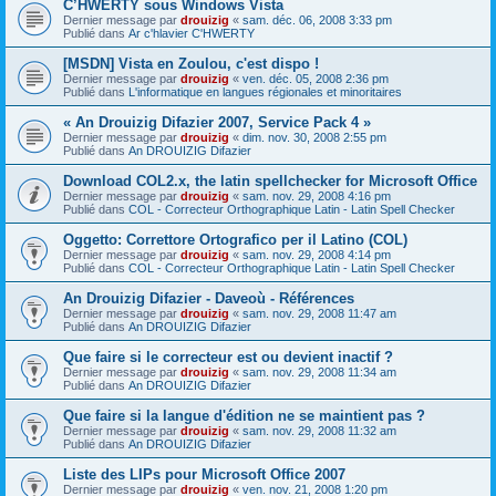
C’HWERTY sous Windows Vista
Dernier message par
drouizig
«
sam. déc. 06, 2008 3:33 pm
Publié dans
Ar c'hlavier C'HWERTY
[MSDN] Vista en Zoulou, c'est dispo !
Dernier message par
drouizig
«
ven. déc. 05, 2008 2:36 pm
Publié dans
L'informatique en langues régionales et minoritaires
« An Drouizig Difazier 2007, Service Pack 4 »
Dernier message par
drouizig
«
dim. nov. 30, 2008 2:55 pm
Publié dans
An DROUIZIG Difazier
Download COL2.x, the latin spellchecker for Microsoft Office
Dernier message par
drouizig
«
sam. nov. 29, 2008 4:16 pm
Publié dans
COL - Correcteur Orthographique Latin - Latin Spell Checker
Oggetto: Correttore Ortografico per il Latino (COL)
Dernier message par
drouizig
«
sam. nov. 29, 2008 4:14 pm
Publié dans
COL - Correcteur Orthographique Latin - Latin Spell Checker
An Drouizig Difazier - Daveoù - Références
Dernier message par
drouizig
«
sam. nov. 29, 2008 11:47 am
Publié dans
An DROUIZIG Difazier
Que faire si le correcteur est ou devient inactif ?
Dernier message par
drouizig
«
sam. nov. 29, 2008 11:34 am
Publié dans
An DROUIZIG Difazier
Que faire si la langue d'édition ne se maintient pas ?
Dernier message par
drouizig
«
sam. nov. 29, 2008 11:32 am
Publié dans
An DROUIZIG Difazier
Liste des LIPs pour Microsoft Office 2007
Dernier message par
drouizig
«
ven. nov. 21, 2008 1:20 pm