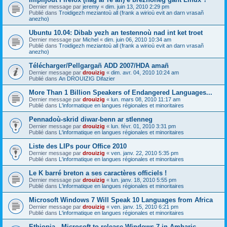
Dernier message par
jeremy
«
dim. juin 13, 2010 2:29 pm
Publié dans
Troidigezh meziantoù all (frank a wirioù evit an darn vrasañ
anezho)
Ubuntu 10.04: Dibab yezh an testennoù nad int ket troet
Dernier message par
Michel
«
dim. juin 06, 2010 10:34 am
Publié dans
Troidigezh meziantoù all (frank a wirioù evit an darn vrasañ
anezho)
Télécharger/Pellgargañ ADD 2007/HDA amañ
Dernier message par
drouizig
«
dim. avr. 04, 2010 10:24 am
Publié dans
An DROUIZIG Difazier
More Than 1 Billion Speakers of Endangered Languages...
Dernier message par
drouizig
«
lun. mars 08, 2010 11:17 am
Publié dans
L'informatique en langues régionales et minoritaires
Pennadoù-skrid diwar-benn ar stlenneg
Dernier message par
drouizig
«
lun. févr. 01, 2010 3:31 pm
Publié dans
L'informatique en langues régionales et minoritaires
Liste des LIPs pour Office 2010
Dernier message par
drouizig
«
ven. janv. 22, 2010 5:35 pm
Publié dans
L'informatique en langues régionales et minoritaires
Le K barré breton a ses caractères officiels !
Dernier message par
drouizig
«
lun. janv. 18, 2010 5:55 pm
Publié dans
L'informatique en langues régionales et minoritaires
Microsoft Windows 7 Will Speak 10 Languages from Africa
Dernier message par
drouizig
«
ven. janv. 15, 2010 6:21 pm
Publié dans
L'informatique en langues régionales et minoritaires
Ethiopia - Microsoft to release Windows 7 in Amharic