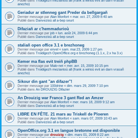
Publié dans
Troidigezh meziantoù all (frank a wirioù evit an darn vrasañ
anezho)
Geriadur ar stlenneg gant Preder da bellgargañ
Dernier message par
Alan Monfort
«
mar. oct. 27, 2009 8:40 am
Publié dans
Danvezioù all a-bep seurt
Difaziañ ar c'hemmadurioù
Dernier message par
job
«
lun. août 24, 2009 6:44 pm
Publié dans
Danvezioù all a-bep seurt
staliañ open office 3.1 e brezhoneg
Dernier message par
envel
«
sam. mai 23, 2009 1:27 pm
Publié dans
Troidigezh OpenOffice.org e brezhoneg (1.1.x, 2.x ha 3.x)
Kemer ma flas evit treiñ phpBB
Dernier message par
Malo-net
«
mer. avr. 15, 2009 10:15 pm
Publié dans
Troidigezh meziantoù all (frank a wirioù evit an darn vrasañ
anezho)
Sikour din gant "an difazer"!
Dernier message par
100drine
«
dim. mars 29, 2009 7:10 pm
Publié dans
An DROUIZIG Difazier
An Drouizig war France 3 gant Red an Amzer
Dernier message par
Alan Monfort
«
mer. mars 18, 2009 9:12 am
Publié dans
Danvezioù all a-bep seurt
LIBRE EN FÊTE. 21 mars au Triskell de Ploeren
Dernier message par
Alan Monfort
«
sam. mars 07, 2009 10:43 am
Publié dans
Danvezioù all a-bep seurt
OpenOffice.org 3.1 en langue bretonne est disponible
Dernier message par
drouizig
«
dim. mars 01, 2009 8:22 am