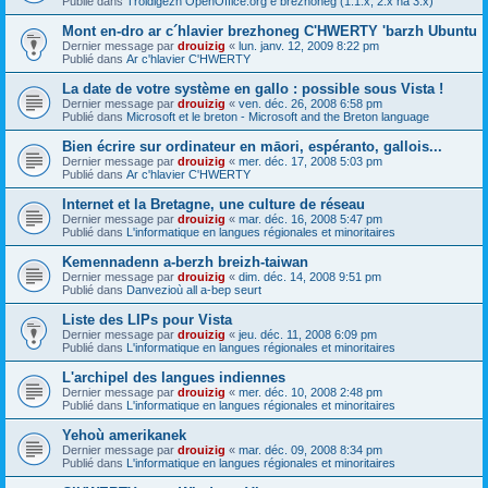
Publié dans
Troidigezh OpenOffice.org e brezhoneg (1.1.x, 2.x ha 3.x)
Mont en-dro ar c´hlavier brezhoneg C'HWERTY 'barzh Ubuntu
Dernier message par
drouizig
«
lun. janv. 12, 2009 8:22 pm
Publié dans
Ar c'hlavier C'HWERTY
La date de votre système en gallo : possible sous Vista !
Dernier message par
drouizig
«
ven. déc. 26, 2008 6:58 pm
Publié dans
Microsoft et le breton - Microsoft and the Breton language
Bien écrire sur ordinateur en māori, espéranto, gallois...
Dernier message par
drouizig
«
mer. déc. 17, 2008 5:03 pm
Publié dans
Ar c'hlavier C'HWERTY
Internet et la Bretagne, une culture de réseau
Dernier message par
drouizig
«
mar. déc. 16, 2008 5:47 pm
Publié dans
L'informatique en langues régionales et minoritaires
Kemennadenn a-berzh breizh-taiwan
Dernier message par
drouizig
«
dim. déc. 14, 2008 9:51 pm
Publié dans
Danvezioù all a-bep seurt
Liste des LIPs pour Vista
Dernier message par
drouizig
«
jeu. déc. 11, 2008 6:09 pm
Publié dans
L'informatique en langues régionales et minoritaires
L'archipel des langues indiennes
Dernier message par
drouizig
«
mer. déc. 10, 2008 2:48 pm
Publié dans
L'informatique en langues régionales et minoritaires
Yehoù amerikanek
Dernier message par
drouizig
«
mar. déc. 09, 2008 8:34 pm
Publié dans
L'informatique en langues régionales et minoritaires