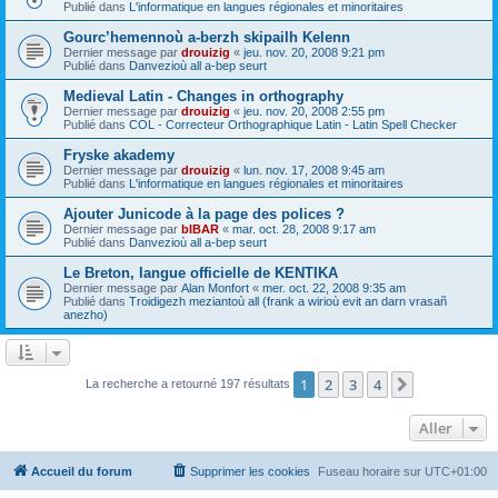
Publié dans
L'informatique en langues régionales et minoritaires
Gourc’hemennoù a-berzh skipailh Kelenn
Dernier message par
drouizig
«
jeu. nov. 20, 2008 9:21 pm
Publié dans
Danvezioù all a-bep seurt
Medieval Latin - Changes in orthography
Dernier message par
drouizig
«
jeu. nov. 20, 2008 2:55 pm
Publié dans
COL - Correcteur Orthographique Latin - Latin Spell Checker
Fryske akademy
Dernier message par
drouizig
«
lun. nov. 17, 2008 9:45 am
Publié dans
L'informatique en langues régionales et minoritaires
Ajouter Junicode à la page des polices ?
Dernier message par
bIBAR
«
mar. oct. 28, 2008 9:17 am
Publié dans
Danvezioù all a-bep seurt
Le Breton, langue officielle de KENTIKA
Dernier message par
Alan Monfort
«
mer. oct. 22, 2008 9:35 am
Publié dans
Troidigezh meziantoù all (frank a wirioù evit an darn vrasañ
anezho)
1
2
3
4
Suivant
La recherche a retourné 197 résultats
Aller
Accueil du forum
Supprimer les cookies
Fuseau horaire sur
UTC+01:00