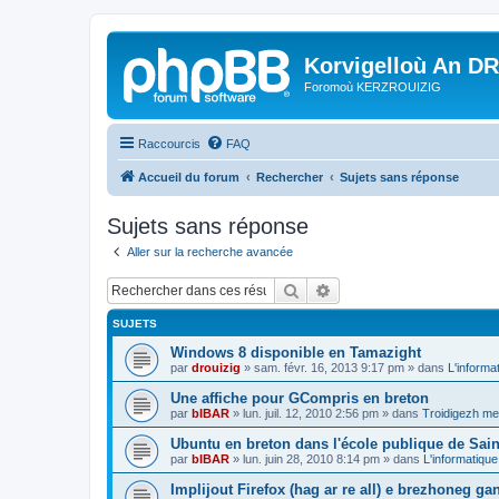
Korvigelloù An D
Foromoù KERZROUIZIG
Raccourcis
FAQ
Accueil du forum
Rechercher
Sujets sans réponse
Sujets sans réponse
Aller sur la recherche avancée
Rechercher
Recherche avancée
SUJETS
Windows 8 disponible en Tamazight
par
drouizig
»
sam. févr. 16, 2013 9:17 pm
» dans
L'informa
Une affiche pour GCompris en breton
par
bIBAR
»
lun. juil. 12, 2010 2:56 pm
» dans
Troidigezh mez
Ubuntu en breton dans l'école publique de Sain
par
bIBAR
»
lun. juin 28, 2010 8:14 pm
» dans
L'informatique
Implijout Firefox (hag ar re all) e brezhoneg ga