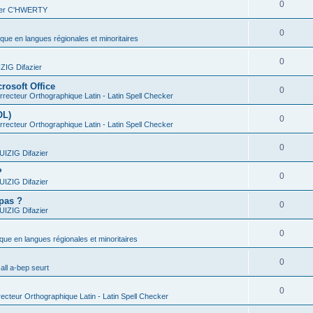
0
vier C'HWERTY
0
ique en langues régionales et minoritaires
0
IG Difazier
rosoft Office
0
recteur Orthographique Latin - Latin Spell Checker
OL)
0
recteur Orthographique Latin - Latin Spell Checker
0
IZIG Difazier
?
0
IZIG Difazier
 pas ?
0
IZIG Difazier
0
ique en langues régionales et minoritaires
0
all a-bep seurt
0
ecteur Orthographique Latin - Latin Spell Checker