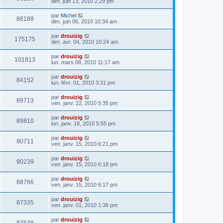
dim. juin 13, 2010 2:29 pm
par
Michel
86188
dim. juin 06, 2010 10:34 am
par
drouizig
175175
dim. avr. 04, 2010 10:24 am
par
drouizig
101813
lun. mars 08, 2010 11:17 am
par
drouizig
84152
lun. févr. 01, 2010 3:31 pm
par
drouizig
89713
ven. janv. 22, 2010 5:35 pm
par
drouizig
89810
lun. janv. 18, 2010 5:55 pm
par
drouizig
90711
ven. janv. 15, 2010 6:21 pm
par
drouizig
90239
ven. janv. 15, 2010 6:18 pm
par
drouizig
88766
ven. janv. 15, 2010 6:17 pm
par
drouizig
87335
ven. janv. 01, 2010 1:36 pm
par
drouizig