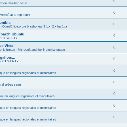
0
zioù all a-bep seurt
0
vezioù all a-bep seurt
onible
0
h OpenOffice.org e brezhoneg (1.1.x, 2.x ha 3.x)
'barzh Ubuntu
0
ier C'HWERTY
s Vista !
0
et le breton - Microsoft and the Breton language
allois...
0
ier C'HWERTY
0
ique en langues régionales et minoritaires
0
all a-bep seurt
0
que en langues régionales et minoritaires
0
ique en langues régionales et minoritaires
0
ique en langues régionales et minoritaires