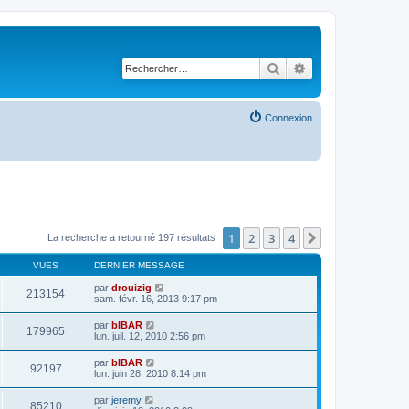
Rechercher
Recherche avancé
Connexion
1
2
3
4
Suivant
La recherche a retourné 197 résultats
VUES
DERNIER MESSAGE
par
drouizig
213154
sam. févr. 16, 2013 9:17 pm
par
bIBAR
179965
lun. juil. 12, 2010 2:56 pm
par
bIBAR
92197
lun. juin 28, 2010 8:14 pm
par
jeremy
85210