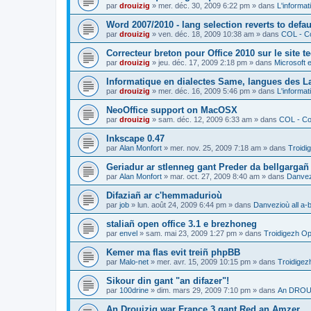
par
drouizig
»
mer. déc. 30, 2009 6:22 pm
» dans
L'informat
Word 2007/2010 - lang selection reverts to defa
par
drouizig
»
ven. déc. 18, 2009 10:38 am
» dans
COL - Co
Correcteur breton pour Office 2010 sur le site 
par
drouizig
»
jeu. déc. 17, 2009 2:18 pm
» dans
Microsoft e
Informatique en dialectes Same, langues des 
par
drouizig
»
mer. déc. 16, 2009 5:46 pm
» dans
L'informat
NeoOffice support on MacOSX
par
drouizig
»
sam. déc. 12, 2009 6:33 am
» dans
COL - Cor
Inkscape 0.47
par
Alan Monfort
»
mer. nov. 25, 2009 7:18 am
» dans
Troidi
Geriadur ar stlenneg gant Preder da bellgargañ
par
Alan Monfort
»
mar. oct. 27, 2009 8:40 am
» dans
Danvezi
Difaziañ ar c'hemmadurioù
par
job
»
lun. août 24, 2009 6:44 pm
» dans
Danvezioù all a-
staliañ open office 3.1 e brezhoneg
par
envel
»
sam. mai 23, 2009 1:27 pm
» dans
Troidigezh Op
Kemer ma flas evit treiñ phpBB
par
Malo-net
»
mer. avr. 15, 2009 10:15 pm
» dans
Troidigez
Sikour din gant "an difazer"!
par
100drine
»
dim. mars 29, 2009 7:10 pm
» dans
An DROUI
An Drouizig war France 3 gant Red an Amzer