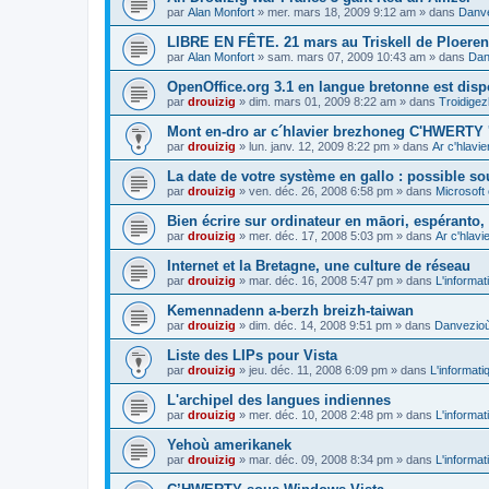
par
Alan Monfort
»
mer. mars 18, 2009 9:12 am
» dans
Danve
LIBRE EN FÊTE. 21 mars au Triskell de Ploeren
par
Alan Monfort
»
sam. mars 07, 2009 10:43 am
» dans
Dan
OpenOffice.org 3.1 en langue bretonne est disp
par
drouizig
»
dim. mars 01, 2009 8:22 am
» dans
Troidigez
Mont en-dro ar c´hlavier brezhoneg C'HWERTY 
par
drouizig
»
lun. janv. 12, 2009 8:22 pm
» dans
Ar c'hlav
La date de votre système en gallo : possible sou
par
drouizig
»
ven. déc. 26, 2008 6:58 pm
» dans
Microsoft 
Bien écrire sur ordinateur en māori, espéranto, g
par
drouizig
»
mer. déc. 17, 2008 5:03 pm
» dans
Ar c'hlav
Internet et la Bretagne, une culture de réseau
par
drouizig
»
mar. déc. 16, 2008 5:47 pm
» dans
L'informat
Kemennadenn a-berzh breizh-taiwan
par
drouizig
»
dim. déc. 14, 2008 9:51 pm
» dans
Danvezioù 
Liste des LIPs pour Vista
par
drouizig
»
jeu. déc. 11, 2008 6:09 pm
» dans
L'informati
L'archipel des langues indiennes
par
drouizig
»
mer. déc. 10, 2008 2:48 pm
» dans
L'informat
Yehoù amerikanek
par
drouizig
»
mar. déc. 09, 2008 8:34 pm
» dans
L'informat