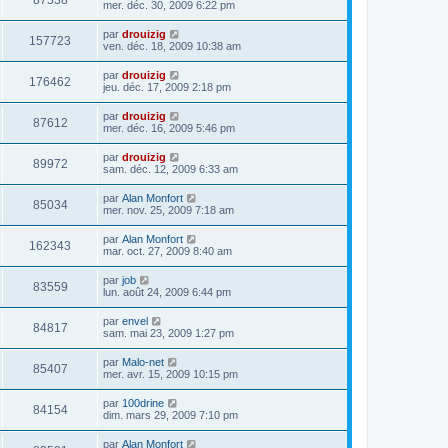
87538
mer. déc. 30, 2009 6:22 pm
par
drouizig
157723
ven. déc. 18, 2009 10:38 am
par
drouizig
176462
jeu. déc. 17, 2009 2:18 pm
par
drouizig
87612
mer. déc. 16, 2009 5:46 pm
par
drouizig
89972
sam. déc. 12, 2009 6:33 am
par
Alan Monfort
85034
mer. nov. 25, 2009 7:18 am
par
Alan Monfort
162343
mar. oct. 27, 2009 8:40 am
par
job
83559
lun. août 24, 2009 6:44 pm
par
envel
84817
sam. mai 23, 2009 1:27 pm
par
Malo-net
85407
mer. avr. 15, 2009 10:15 pm
par
100drine
84154
dim. mars 29, 2009 7:10 pm
par
Alan Monfort