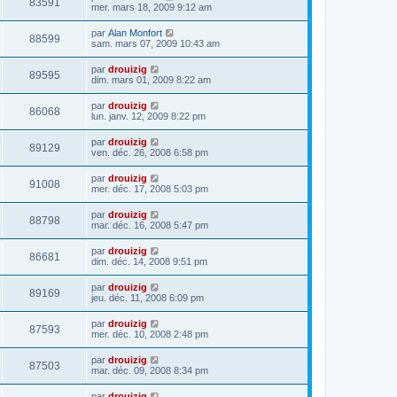
83591
mer. mars 18, 2009 9:12 am
par
Alan Monfort
88599
sam. mars 07, 2009 10:43 am
par
drouizig
89595
dim. mars 01, 2009 8:22 am
par
drouizig
86068
lun. janv. 12, 2009 8:22 pm
par
drouizig
89129
ven. déc. 26, 2008 6:58 pm
par
drouizig
91008
mer. déc. 17, 2008 5:03 pm
par
drouizig
88798
mar. déc. 16, 2008 5:47 pm
par
drouizig
86681
dim. déc. 14, 2008 9:51 pm
par
drouizig
89169
jeu. déc. 11, 2008 6:09 pm
par
drouizig
87593
mer. déc. 10, 2008 2:48 pm
par
drouizig
87503
mar. déc. 09, 2008 8:34 pm
par
drouizig