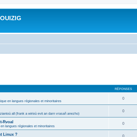
ROUIZIG
RÉPONSES
0
tique en langues régionales et minoritaires
0
iantoù all (frank a wirioù evit an darn vrasañ anezho)
t-Rvoal
0
 en langues régionales et minoritaires
nt Linux ?
0