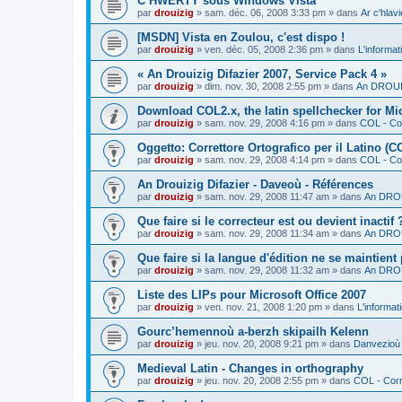
C’HWERTY sous Windows Vista
par
drouizig
»
sam. déc. 06, 2008 3:33 pm
» dans
Ar c'hla
[MSDN] Vista en Zoulou, c'est dispo !
par
drouizig
»
ven. déc. 05, 2008 2:36 pm
» dans
L'informat
« An Drouizig Difazier 2007, Service Pack 4 »
par
drouizig
»
dim. nov. 30, 2008 2:55 pm
» dans
An DROUIZ
Download COL2.x, the latin spellchecker for Mic
par
drouizig
»
sam. nov. 29, 2008 4:16 pm
» dans
COL - Cor
Oggetto: Correttore Ortografico per il Latino (C
par
drouizig
»
sam. nov. 29, 2008 4:14 pm
» dans
COL - Cor
An Drouizig Difazier - Daveoù - Références
par
drouizig
»
sam. nov. 29, 2008 11:47 am
» dans
An DROU
Que faire si le correcteur est ou devient inactif 
par
drouizig
»
sam. nov. 29, 2008 11:34 am
» dans
An DROU
Que faire si la langue d'édition ne se maintient
par
drouizig
»
sam. nov. 29, 2008 11:32 am
» dans
An DROU
Liste des LIPs pour Microsoft Office 2007
par
drouizig
»
ven. nov. 21, 2008 1:20 pm
» dans
L'informat
Gourc’hemennoù a-berzh skipailh Kelenn
par
drouizig
»
jeu. nov. 20, 2008 9:21 pm
» dans
Danvezioù 
Medieval Latin - Changes in orthography
par
drouizig
»
jeu. nov. 20, 2008 2:55 pm
» dans
COL - Corr