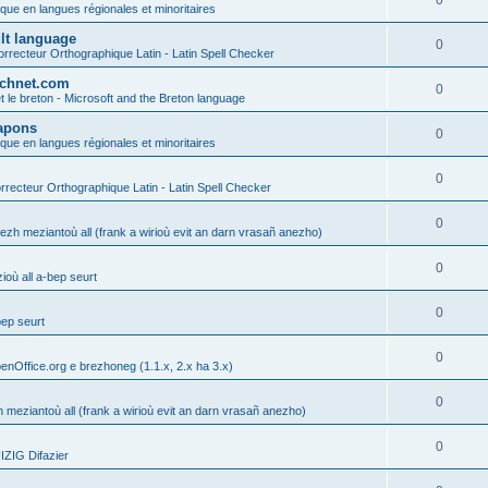
0
ique en langues régionales et minoritaires
ult language
0
rrecteur Orthographique Latin - Latin Spell Checker
technet.com
0
t le breton - Microsoft and the Breton language
Lapons
0
ique en langues régionales et minoritaires
0
recteur Orthographique Latin - Latin Spell Checker
0
gezh meziantoù all (frank a wirioù evit an darn vrasañ anezho)
0
où all a-bep seurt
0
bep seurt
0
enOffice.org e brezhoneg (1.1.x, 2.x ha 3.x)
0
h meziantoù all (frank a wirioù evit an darn vrasañ anezho)
0
ZIG Difazier