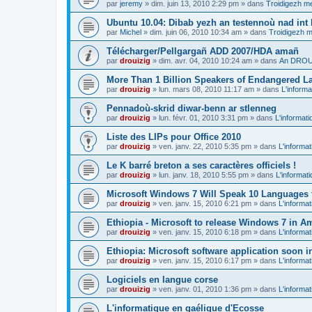
par
jeremy
»
dim. juin 13, 2010 2:29 pm
» dans
Troidigezh me
Ubuntu 10.04: Dibab yezh an testennoù nad int k
par
Michel
»
dim. juin 06, 2010 10:34 am
» dans
Troidigezh m
Télécharger/Pellgargañ ADD 2007/HDA amañ
par
drouizig
»
dim. avr. 04, 2010 10:24 am
» dans
An DROUI
More Than 1 Billion Speakers of Endangered L
par
drouizig
»
lun. mars 08, 2010 11:17 am
» dans
L'informa
Pennadoù-skrid diwar-benn ar stlenneg
par
drouizig
»
lun. févr. 01, 2010 3:31 pm
» dans
L'informati
Liste des LIPs pour Office 2010
par
drouizig
»
ven. janv. 22, 2010 5:35 pm
» dans
L'informat
Le K barré breton a ses caractères officiels !
par
drouizig
»
lun. janv. 18, 2010 5:55 pm
» dans
L'informat
Microsoft Windows 7 Will Speak 10 Languages 
par
drouizig
»
ven. janv. 15, 2010 6:21 pm
» dans
L'informat
Ethiopia - Microsoft to release Windows 7 in A
par
drouizig
»
ven. janv. 15, 2010 6:18 pm
» dans
L'informat
Ethiopia: Microsoft software application soon 
par
drouizig
»
ven. janv. 15, 2010 6:17 pm
» dans
L'informat
Logiciels en langue corse
par
drouizig
»
ven. janv. 01, 2010 1:36 pm
» dans
L'informat
L'informatique en gaélique d'Ecosse