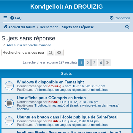
Korvigelloù An DROUIZIG
FAQ
Connexion
R
Accueil du forum
Rechercher
Sujets sans réponse
e
Sujets sans réponse
c
Aller sur la recherche avancée
h
Rechercher
Recherche avancée
e
1
2
3
4
Suivant
La recherche a retourné 197 résultats
r
c
Sujets
h
Windows 8 disponible en Tamazight
e
Dernier message par
drouizig
«
sam. févr. 16, 2013 9:17 pm
Publié dans
L'informatique en langues régionales et minoritaires
r
Une affiche pour GCompris en breton
Dernier message par
bIBAR
«
lun. juil. 12, 2010 2:56 pm
Publié dans
Troidigezh meziantoù all (frank a wirioù evit an darn vrasañ
anezho)
Ubuntu en breton dans l'école publique de Saint-Rvoal
Dernier message par
bIBAR
«
lun. juin 28, 2010 8:14 pm
Publié dans
L'informatique en langues régionales et minoritaires
Implijout Firefox (hag ar re all) e brezhoneg gant Linux ?