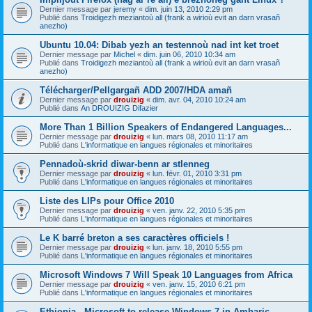
Dernier message par
jeremy
«
dim. juin 13, 2010 2:29 pm
Publié dans
Troidigezh meziantoù all (frank a wirioù evit an darn vrasañ
anezho)
Ubuntu 10.04: Dibab yezh an testennoù nad int ket troet
Dernier message par
Michel
«
dim. juin 06, 2010 10:34 am
Publié dans
Troidigezh meziantoù all (frank a wirioù evit an darn vrasañ
anezho)
Télécharger/Pellgargañ ADD 2007/HDA amañ
Dernier message par
drouizig
«
dim. avr. 04, 2010 10:24 am
Publié dans
An DROUIZIG Difazier
More Than 1 Billion Speakers of Endangered Languages...
Dernier message par
drouizig
«
lun. mars 08, 2010 11:17 am
Publié dans
L'informatique en langues régionales et minoritaires
Pennadoù-skrid diwar-benn ar stlenneg
Dernier message par
drouizig
«
lun. févr. 01, 2010 3:31 pm
Publié dans
L'informatique en langues régionales et minoritaires
Liste des LIPs pour Office 2010
Dernier message par
drouizig
«
ven. janv. 22, 2010 5:35 pm
Publié dans
L'informatique en langues régionales et minoritaires
Le K barré breton a ses caractères officiels !
Dernier message par
drouizig
«
lun. janv. 18, 2010 5:55 pm
Publié dans
L'informatique en langues régionales et minoritaires
Microsoft Windows 7 Will Speak 10 Languages from Africa
Dernier message par
drouizig
«
ven. janv. 15, 2010 6:21 pm
Publié dans
L'informatique en langues régionales et minoritaires
Ethiopia - Microsoft to release Windows 7 in Amharic