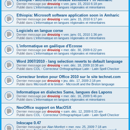
Dernier message par
drouizig
«
ven. janv. 15, 2010 6:18 pm
Publié dans
L'informatique en langues régionales et minoritaires
Ethiopia: Microsoft software application soon in Amharic
Dernier message par
drouizig
«
ven. janv. 15, 2010 6:17 pm
Publié dans
L'informatique en langues régionales et minoritaires
Logiciels en langue corse
Dernier message par
drouizig
«
ven. janv. 01, 2010 1:36 pm
Publié dans
L'informatique en langues régionales et minoritaires
L'informatique en gaélique d'Ecosse
Dernier message par
drouizig
«
mer. déc. 30, 2009 6:22 pm
Publié dans
L'informatique en langues régionales et minoritaires
Word 2007/2010 - lang selection reverts to default language
Dernier message par
drouizig
«
ven. déc. 18, 2009 10:38 am
Publié dans
COL - Correcteur Orthographique Latin - Latin Spell Checker
Correcteur breton pour Office 2010 sur le site technet.com
Dernier message par
drouizig
«
jeu. déc. 17, 2009 2:18 pm
Publié dans
Microsoft et le breton - Microsoft and the Breton language
Informatique en dialectes Same, langues des Lapons
Dernier message par
drouizig
«
mer. déc. 16, 2009 5:46 pm
Publié dans
L'informatique en langues régionales et minoritaires
NeoOffice support on MacOSX
Dernier message par
drouizig
«
sam. déc. 12, 2009 6:33 am
Publié dans
COL - Correcteur Orthographique Latin - Latin Spell Checker
Inkscape 0.47
Dernier message par
Alan Monfort
«
mer. nov. 25, 2009 7:18 am