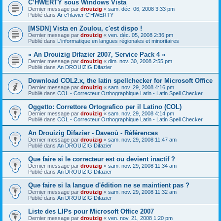
C’HWERTY sous Windows Vista
Dernier message par
drouizig
«
sam. déc. 06, 2008 3:33 pm
Publié dans
Ar c'hlavier C'HWERTY
[MSDN] Vista en Zoulou, c'est dispo !
Dernier message par
drouizig
«
ven. déc. 05, 2008 2:36 pm
Publié dans
L'informatique en langues régionales et minoritaires
« An Drouizig Difazier 2007, Service Pack 4 »
Dernier message par
drouizig
«
dim. nov. 30, 2008 2:55 pm
Publié dans
An DROUIZIG Difazier
Download COL2.x, the latin spellchecker for Microsoft Office
Dernier message par
drouizig
«
sam. nov. 29, 2008 4:16 pm
Publié dans
COL - Correcteur Orthographique Latin - Latin Spell Checker
Oggetto: Correttore Ortografico per il Latino (COL)
Dernier message par
drouizig
«
sam. nov. 29, 2008 4:14 pm
Publié dans
COL - Correcteur Orthographique Latin - Latin Spell Checker
An Drouizig Difazier - Daveoù - Références
Dernier message par
drouizig
«
sam. nov. 29, 2008 11:47 am
Publié dans
An DROUIZIG Difazier
Que faire si le correcteur est ou devient inactif ?
Dernier message par
drouizig
«
sam. nov. 29, 2008 11:34 am
Publié dans
An DROUIZIG Difazier
Que faire si la langue d'édition ne se maintient pas ?
Dernier message par
drouizig
«
sam. nov. 29, 2008 11:32 am
Publié dans
An DROUIZIG Difazier
Liste des LIPs pour Microsoft Office 2007
Dernier message par
drouizig
«
ven. nov. 21, 2008 1:20 pm