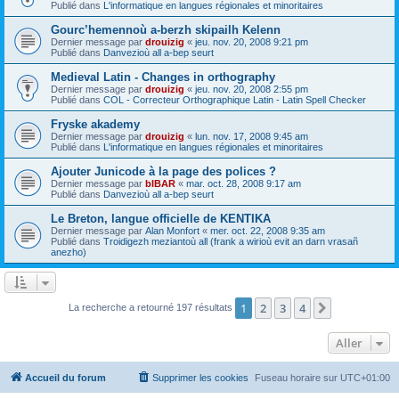
Publié dans
L'informatique en langues régionales et minoritaires
Gourc’hemennoù a-berzh skipailh Kelenn
Dernier message par
drouizig
«
jeu. nov. 20, 2008 9:21 pm
Publié dans
Danvezioù all a-bep seurt
Medieval Latin - Changes in orthography
Dernier message par
drouizig
«
jeu. nov. 20, 2008 2:55 pm
Publié dans
COL - Correcteur Orthographique Latin - Latin Spell Checker
Fryske akademy
Dernier message par
drouizig
«
lun. nov. 17, 2008 9:45 am
Publié dans
L'informatique en langues régionales et minoritaires
Ajouter Junicode à la page des polices ?
Dernier message par
bIBAR
«
mar. oct. 28, 2008 9:17 am
Publié dans
Danvezioù all a-bep seurt
Le Breton, langue officielle de KENTIKA
Dernier message par
Alan Monfort
«
mer. oct. 22, 2008 9:35 am
Publié dans
Troidigezh meziantoù all (frank a wirioù evit an darn vrasañ
anezho)
1
2
3
4
Suivant
La recherche a retourné 197 résultats
Aller
Accueil du forum
Supprimer les cookies
Fuseau horaire sur
UTC+01:00