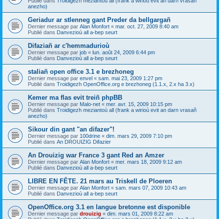
Publié dans
Troidigezh meziantoù all (frank a wirioù evit an darn vrasañ
anezho)
Geriadur ar stlenneg gant Preder da bellgargañ
Dernier message par
Alan Monfort
«
mar. oct. 27, 2009 8:40 am
Publié dans
Danvezioù all a-bep seurt
Difaziañ ar c'hemmadurioù
Dernier message par
job
«
lun. août 24, 2009 6:44 pm
Publié dans
Danvezioù all a-bep seurt
staliañ open office 3.1 e brezhoneg
Dernier message par
envel
«
sam. mai 23, 2009 1:27 pm
Publié dans
Troidigezh OpenOffice.org e brezhoneg (1.1.x, 2.x ha 3.x)
Kemer ma flas evit treiñ phpBB
Dernier message par
Malo-net
«
mer. avr. 15, 2009 10:15 pm
Publié dans
Troidigezh meziantoù all (frank a wirioù evit an darn vrasañ
anezho)
Sikour din gant "an difazer"!
Dernier message par
100drine
«
dim. mars 29, 2009 7:10 pm
Publié dans
An DROUIZIG Difazier
An Drouizig war France 3 gant Red an Amzer
Dernier message par
Alan Monfort
«
mer. mars 18, 2009 9:12 am
Publié dans
Danvezioù all a-bep seurt
LIBRE EN FÊTE. 21 mars au Triskell de Ploeren
Dernier message par
Alan Monfort
«
sam. mars 07, 2009 10:43 am
Publié dans
Danvezioù all a-bep seurt
OpenOffice.org 3.1 en langue bretonne est disponible
Dernier message par
drouizig
«
dim. mars 01, 2009 8:22 am