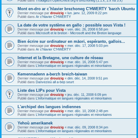
Publié dans
Troidigezh OpenOffice.org e brezhoneg (1.1.x, 2.x ha 3.x)
Mont en-dro ar c´hlavier brezhoneg C'HWERTY 'barzh Ubuntu
Dernier message par
drouizig
«
lun. janv. 12, 2009 8:22 pm
Publié dans
Ar c'hlavier C'HWERTY
La date de votre système en gallo : possible sous Vista !
Dernier message par
drouizig
«
ven. déc. 26, 2008 6:58 pm
Publié dans
Microsoft et le breton - Microsoft and the Breton language
Bien écrire sur ordinateur en māori, espéranto, gallois...
Dernier message par
drouizig
«
mer. déc. 17, 2008 5:03 pm
Publié dans
Ar c'hlavier C'HWERTY
Internet et la Bretagne, une culture de réseau
Dernier message par
drouizig
«
mar. déc. 16, 2008 5:47 pm
Publié dans
L'informatique en langues régionales et minoritaires
Kemennadenn a-berzh breizh-taiwan
Dernier message par
drouizig
«
dim. déc. 14, 2008 9:51 pm
Publié dans
Danvezioù all a-bep seurt
Liste des LIPs pour Vista
Dernier message par
drouizig
«
jeu. déc. 11, 2008 6:09 pm
Publié dans
L'informatique en langues régionales et minoritaires
L'archipel des langues indiennes
Dernier message par
drouizig
«
mer. déc. 10, 2008 2:48 pm
Publié dans
L'informatique en langues régionales et minoritaires
Yehoù amerikanek
Dernier message par
drouizig
«
mar. déc. 09, 2008 8:34 pm
Publié dans
L'informatique en langues régionales et minoritaires