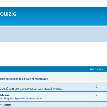
ROUIZIG
RÉPONSES
0
tique en langues régionales et minoritaires
0
iantoù all (frank a wirioù evit an darn vrasañ anezho)
t-Rvoal
0
 en langues régionales et minoritaires
nt Linux ?
0