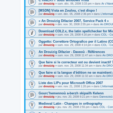
C’HWERTY sous Windows Vista
par
drouizig
»
sam. déc. 06, 2008 3:33 pm
» dans
Ar c'hla
[MSDN] Vista en Zoulou, c'est dispo !
par
drouizig
»
ven. déc. 05, 2008 2:36 pm
» dans
L'informat
« An Drouizig Difazier 2007, Service Pack 4 »
par
drouizig
»
dim. nov. 30, 2008 2:55 pm
» dans
An DROUIZ
Download COL2.x, the latin spellchecker for Mic
par
drouizig
»
sam. nov. 29, 2008 4:16 pm
» dans
COL - Cor
Oggetto: Correttore Ortografico per il Latino (C
par
drouizig
»
sam. nov. 29, 2008 4:14 pm
» dans
COL - Cor
An Drouizig Difazier - Daveoù - Références
par
drouizig
»
sam. nov. 29, 2008 11:47 am
» dans
An DROU
Que faire si le correcteur est ou devient inactif 
par
drouizig
»
sam. nov. 29, 2008 11:34 am
» dans
An DROU
Que faire si la langue d'édition ne se maintient
par
drouizig
»
sam. nov. 29, 2008 11:32 am
» dans
An DROU
Liste des LIPs pour Microsoft Office 2007
par
drouizig
»
ven. nov. 21, 2008 1:20 pm
» dans
L'informat
Gourc’hemennoù a-berzh skipailh Kelenn
par
drouizig
»
jeu. nov. 20, 2008 9:21 pm
» dans
Danvezioù 
Medieval Latin - Changes in orthography
par
drouizig
»
jeu. nov. 20, 2008 2:55 pm
» dans
COL - Corr