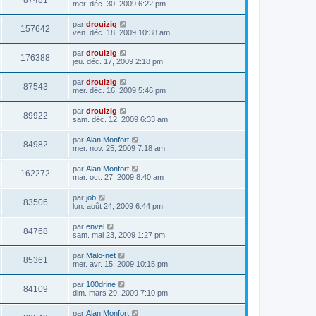
87481
mer. déc. 30, 2009 6:22 pm
par
drouizig
157642
ven. déc. 18, 2009 10:38 am
par
drouizig
176388
jeu. déc. 17, 2009 2:18 pm
par
drouizig
87543
mer. déc. 16, 2009 5:46 pm
par
drouizig
89922
sam. déc. 12, 2009 6:33 am
par
Alan Monfort
84982
mer. nov. 25, 2009 7:18 am
par
Alan Monfort
162272
mar. oct. 27, 2009 8:40 am
par
job
83506
lun. août 24, 2009 6:44 pm
par
envel
84768
sam. mai 23, 2009 1:27 pm
par
Malo-net
85361
mer. avr. 15, 2009 10:15 pm
par
100drine
84109
dim. mars 29, 2009 7:10 pm
par
Alan Monfort