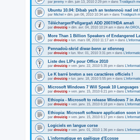
par
jeremy
»
dim. juin 13, 2010 2:29 pm
» dans
Troidigezh me
Ubuntu 10.04: Dibab yezh an testennoù nad int k
par
Michel
»
dim. juin 06, 2010 10:34 am
» dans
Troidigezh m
Télécharger/Pellgargañ ADD 2007/HDA amañ
par
drouizig
»
dim. avr. 04, 2010 10:24 am
» dans
An DROUI
More Than 1 Billion Speakers of Endangered L
par
drouizig
»
lun. mars 08, 2010 11:17 am
» dans
L'informa
Pennadoù-skrid diwar-benn ar stlenneg
par
drouizig
»
lun. févr. 01, 2010 3:31 pm
» dans
L'informati
Liste des LIPs pour Office 2010
par
drouizig
»
ven. janv. 22, 2010 5:35 pm
» dans
L'informat
Le K barré breton a ses caractères officiels !
par
drouizig
»
lun. janv. 18, 2010 5:55 pm
» dans
L'informat
Microsoft Windows 7 Will Speak 10 Languages 
par
drouizig
»
ven. janv. 15, 2010 6:21 pm
» dans
L'informat
Ethiopia - Microsoft to release Windows 7 in A
par
drouizig
»
ven. janv. 15, 2010 6:18 pm
» dans
L'informat
Ethiopia: Microsoft software application soon 
par
drouizig
»
ven. janv. 15, 2010 6:17 pm
» dans
L'informat
Logiciels en langue corse
par
drouizig
»
ven. janv. 01, 2010 1:36 pm
» dans
L'informat
L'informatique en gaélique d'Ecosse