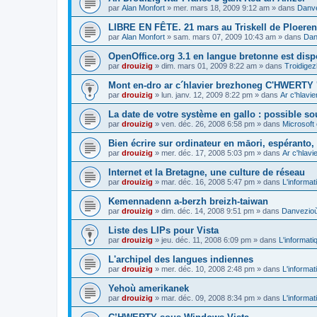
par
Alan Monfort
»
mer. mars 18, 2009 9:12 am
» dans
Danve
LIBRE EN FÊTE. 21 mars au Triskell de Ploeren
par
Alan Monfort
»
sam. mars 07, 2009 10:43 am
» dans
Dan
OpenOffice.org 3.1 en langue bretonne est disp
par
drouizig
»
dim. mars 01, 2009 8:22 am
» dans
Troidigez
Mont en-dro ar c´hlavier brezhoneg C'HWERTY 
par
drouizig
»
lun. janv. 12, 2009 8:22 pm
» dans
Ar c'hlav
La date de votre système en gallo : possible sou
par
drouizig
»
ven. déc. 26, 2008 6:58 pm
» dans
Microsoft 
Bien écrire sur ordinateur en māori, espéranto, g
par
drouizig
»
mer. déc. 17, 2008 5:03 pm
» dans
Ar c'hlav
Internet et la Bretagne, une culture de réseau
par
drouizig
»
mar. déc. 16, 2008 5:47 pm
» dans
L'informat
Kemennadenn a-berzh breizh-taiwan
par
drouizig
»
dim. déc. 14, 2008 9:51 pm
» dans
Danvezioù 
Liste des LIPs pour Vista
par
drouizig
»
jeu. déc. 11, 2008 6:09 pm
» dans
L'informati
L'archipel des langues indiennes
par
drouizig
»
mer. déc. 10, 2008 2:48 pm
» dans
L'informat
Yehoù amerikanek
par
drouizig
»
mar. déc. 09, 2008 8:34 pm
» dans
L'informat