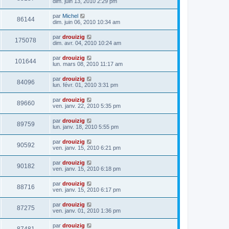
dim. juin 13, 2010 2:29 pm
par
Michel
86144
dim. juin 06, 2010 10:34 am
par
drouizig
175078
dim. avr. 04, 2010 10:24 am
par
drouizig
101644
lun. mars 08, 2010 11:17 am
par
drouizig
84096
lun. févr. 01, 2010 3:31 pm
par
drouizig
89660
ven. janv. 22, 2010 5:35 pm
par
drouizig
89759
lun. janv. 18, 2010 5:55 pm
par
drouizig
90592
ven. janv. 15, 2010 6:21 pm
par
drouizig
90182
ven. janv. 15, 2010 6:18 pm
par
drouizig
88716
ven. janv. 15, 2010 6:17 pm
par
drouizig
87275
ven. janv. 01, 2010 1:36 pm
par
drouizig