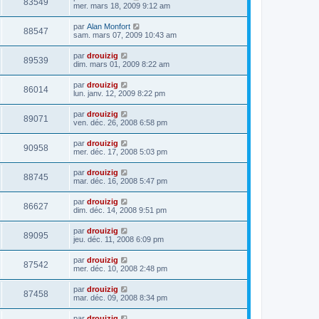
83549
mer. mars 18, 2009 9:12 am
par
Alan Monfort
88547
sam. mars 07, 2009 10:43 am
par
drouizig
89539
dim. mars 01, 2009 8:22 am
par
drouizig
86014
lun. janv. 12, 2009 8:22 pm
par
drouizig
89071
ven. déc. 26, 2008 6:58 pm
par
drouizig
90958
mer. déc. 17, 2008 5:03 pm
par
drouizig
88745
mar. déc. 16, 2008 5:47 pm
par
drouizig
86627
dim. déc. 14, 2008 9:51 pm
par
drouizig
89095
jeu. déc. 11, 2008 6:09 pm
par
drouizig
87542
mer. déc. 10, 2008 2:48 pm
par
drouizig
87458
mar. déc. 09, 2008 8:34 pm
par
drouizig