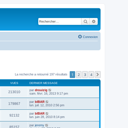
Rechercher
Recherche avancé
Connexion
1
2
3
4
Suivant
La recherche a retourné 197 résultats
VUES
DERNIER MESSAGE
par
drouizig
213010
sam. févr. 16, 2013 9:17 pm
par
bIBAR
179867
lun. juil. 12, 2010 2:56 pm
par
bIBAR
92132
lun. juin 28, 2010 8:14 pm
par
jeremy
85157