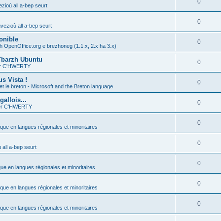
0
zioù all a-bep seurt
0
vezioù all a-bep seurt
onible
0
h OpenOffice.org e brezhoneg (1.1.x, 2.x ha 3.x)
'barzh Ubuntu
0
ier C'HWERTY
s Vista !
0
et le breton - Microsoft and the Breton language
allois...
0
ier C'HWERTY
0
ique en langues régionales et minoritaires
0
all a-bep seurt
0
que en langues régionales et minoritaires
0
ique en langues régionales et minoritaires
0
ique en langues régionales et minoritaires