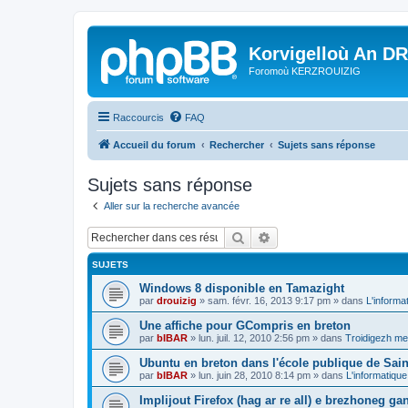
Korvigelloù An D
Foromoù KERZROUIZIG
Raccourcis
FAQ
Accueil du forum
Rechercher
Sujets sans réponse
Sujets sans réponse
Aller sur la recherche avancée
Rechercher
Recherche avancée
SUJETS
Windows 8 disponible en Tamazight
par
drouizig
»
sam. févr. 16, 2013 9:17 pm
» dans
L'informa
Une affiche pour GCompris en breton
par
bIBAR
»
lun. juil. 12, 2010 2:56 pm
» dans
Troidigezh mez
Ubuntu en breton dans l'école publique de Sain
par
bIBAR
»
lun. juin 28, 2010 8:14 pm
» dans
L'informatique
Implijout Firefox (hag ar re all) e brezhoneg ga