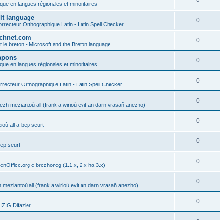
0
ique en langues régionales et minoritaires
ult language
0
rrecteur Orthographique Latin - Latin Spell Checker
technet.com
0
t le breton - Microsoft and the Breton language
Lapons
0
ique en langues régionales et minoritaires
0
recteur Orthographique Latin - Latin Spell Checker
0
gezh meziantoù all (frank a wirioù evit an darn vrasañ anezho)
0
où all a-bep seurt
0
bep seurt
0
enOffice.org e brezhoneg (1.1.x, 2.x ha 3.x)
0
h meziantoù all (frank a wirioù evit an darn vrasañ anezho)
0
ZIG Difazier