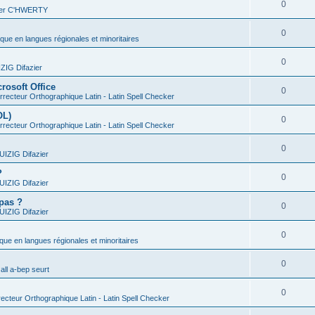
0
vier C'HWERTY
0
ique en langues régionales et minoritaires
0
IG Difazier
rosoft Office
0
recteur Orthographique Latin - Latin Spell Checker
OL)
0
recteur Orthographique Latin - Latin Spell Checker
0
IZIG Difazier
?
0
IZIG Difazier
 pas ?
0
IZIG Difazier
0
ique en langues régionales et minoritaires
0
all a-bep seurt
0
ecteur Orthographique Latin - Latin Spell Checker