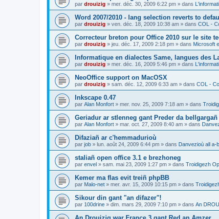
par
drouizig
»
mer. déc. 30, 2009 6:22 pm
» dans
L'informat
Word 2007/2010 - lang selection reverts to defa
par
drouizig
»
ven. déc. 18, 2009 10:38 am
» dans
COL - Co
Correcteur breton pour Office 2010 sur le site 
par
drouizig
»
jeu. déc. 17, 2009 2:18 pm
» dans
Microsoft e
Informatique en dialectes Same, langues des 
par
drouizig
»
mer. déc. 16, 2009 5:46 pm
» dans
L'informat
NeoOffice support on MacOSX
par
drouizig
»
sam. déc. 12, 2009 6:33 am
» dans
COL - Cor
Inkscape 0.47
par
Alan Monfort
»
mer. nov. 25, 2009 7:18 am
» dans
Troidi
Geriadur ar stlenneg gant Preder da bellgargañ
par
Alan Monfort
»
mar. oct. 27, 2009 8:40 am
» dans
Danvezi
Difaziañ ar c'hemmadurioù
par
job
»
lun. août 24, 2009 6:44 pm
» dans
Danvezioù all a-
staliañ open office 3.1 e brezhoneg
par
envel
»
sam. mai 23, 2009 1:27 pm
» dans
Troidigezh Op
Kemer ma flas evit treiñ phpBB
par
Malo-net
»
mer. avr. 15, 2009 10:15 pm
» dans
Troidigez
Sikour din gant "an difazer"!
par
100drine
»
dim. mars 29, 2009 7:10 pm
» dans
An DROUI
An Drouizig war France 3 gant Red an Amzer