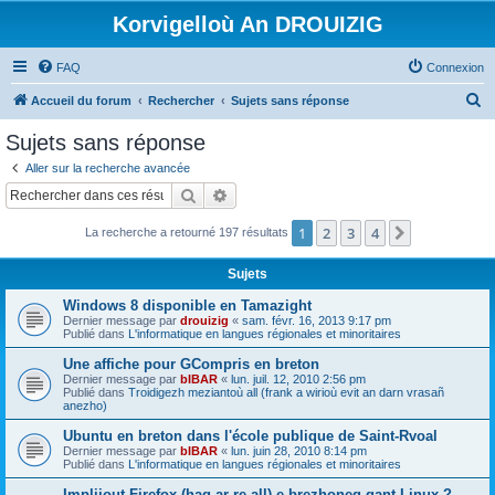
Korvigelloù An DROUIZIG
FAQ
Connexion
R
Accueil du forum
Rechercher
Sujets sans réponse
e
Sujets sans réponse
c
Aller sur la recherche avancée
h
Rechercher
Recherche avancée
e
1
2
3
4
Suivant
La recherche a retourné 197 résultats
r
c
Sujets
h
Windows 8 disponible en Tamazight
e
Dernier message par
drouizig
«
sam. févr. 16, 2013 9:17 pm
Publié dans
L'informatique en langues régionales et minoritaires
r
Une affiche pour GCompris en breton
Dernier message par
bIBAR
«
lun. juil. 12, 2010 2:56 pm
Publié dans
Troidigezh meziantoù all (frank a wirioù evit an darn vrasañ
anezho)
Ubuntu en breton dans l'école publique de Saint-Rvoal
Dernier message par
bIBAR
«
lun. juin 28, 2010 8:14 pm
Publié dans
L'informatique en langues régionales et minoritaires
Implijout Firefox (hag ar re all) e brezhoneg gant Linux ?