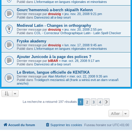
Publié dans
L'informatique en langues régionales et minoritaires
Gourc’hemennoù a-berzh skipailh Kelenn
Dernier message par
drouizig
«
jeu. nov. 20, 2008 9:21 pm
Publié dans
Danvezioù all a-bep seurt
Medieval Latin - Changes in orthography
Dernier message par
drouizig
«
jeu. nov. 20, 2008 2:55 pm
Publié dans
COL - Correcteur Orthographique Latin - Latin Spell Checker
Fryske akademy
Dernier message par
drouizig
«
lun. nov. 17, 2008 9:45 am
Publié dans
L'informatique en langues régionales et minoritaires
Ajouter Junicode à la page des polices ?
Dernier message par
bIBAR
«
mar. oct. 28, 2008 9:17 am
Publié dans
Danvezioù all a-bep seurt
Le Breton, langue officielle de KENTIKA
Dernier message par
Alan Monfort
«
mer. oct. 22, 2008 9:35 am
Publié dans
Troidigezh meziantoù all (frank a wirioù evit an darn vrasañ
anezho)
1
2
3
4
Suivant
La recherche a retourné 197 résultats
Aller
Accueil du forum
Supprimer les cookies
Fuseau horaire sur
UTC+01:00