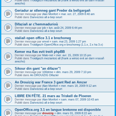
Publié dans
Troidigezh meziantoù all (frank a wirioù evit an darn vrasañ
anezho)
Geriadur ar stlenneg gant Preder da bellgargañ
Dernier message par
Alan Monfort
«
mar. oct. 27, 2009 8:40 am
Publié dans
Danvezioù all a-bep seurt
Difaziañ ar c'hemmadurioù
Dernier message par
job
«
lun. août 24, 2009 6:44 pm
Publié dans
Danvezioù all a-bep seurt
staliañ open office 3.1 e brezhoneg
Dernier message par
envel
«
sam. mai 23, 2009 1:27 pm
Publié dans
Troidigezh OpenOffice.org e brezhoneg (1.1.x, 2.x ha 3.x)
Kemer ma flas evit treiñ phpBB
Dernier message par
Malo-net
«
mer. avr. 15, 2009 10:15 pm
Publié dans
Troidigezh meziantoù all (frank a wirioù evit an darn vrasañ
anezho)
Sikour din gant "an difazer"!
Dernier message par
100drine
«
dim. mars 29, 2009 7:10 pm
Publié dans
An DROUIZIG Difazier
An Drouizig war France 3 gant Red an Amzer
Dernier message par
Alan Monfort
«
mer. mars 18, 2009 9:12 am
Publié dans
Danvezioù all a-bep seurt
LIBRE EN FÊTE. 21 mars au Triskell de Ploeren
Dernier message par
Alan Monfort
«
sam. mars 07, 2009 10:43 am
Publié dans
Danvezioù all a-bep seurt
OpenOffice.org 3.1 en langue bretonne est disponible
Dernier message par
drouizig
«
dim. mars 01, 2009 8:22 am