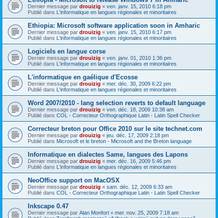
Dernier message par
drouizig
«
ven. janv. 15, 2010 6:18 pm
Publié dans
L'informatique en langues régionales et minoritaires
Ethiopia: Microsoft software application soon in Amharic
Dernier message par
drouizig
«
ven. janv. 15, 2010 6:17 pm
Publié dans
L'informatique en langues régionales et minoritaires
Logiciels en langue corse
Dernier message par
drouizig
«
ven. janv. 01, 2010 1:36 pm
Publié dans
L'informatique en langues régionales et minoritaires
L'informatique en gaélique d'Ecosse
Dernier message par
drouizig
«
mer. déc. 30, 2009 6:22 pm
Publié dans
L'informatique en langues régionales et minoritaires
Word 2007/2010 - lang selection reverts to default language
Dernier message par
drouizig
«
ven. déc. 18, 2009 10:38 am
Publié dans
COL - Correcteur Orthographique Latin - Latin Spell Checker
Correcteur breton pour Office 2010 sur le site technet.com
Dernier message par
drouizig
«
jeu. déc. 17, 2009 2:18 pm
Publié dans
Microsoft et le breton - Microsoft and the Breton language
Informatique en dialectes Same, langues des Lapons
Dernier message par
drouizig
«
mer. déc. 16, 2009 5:46 pm
Publié dans
L'informatique en langues régionales et minoritaires
NeoOffice support on MacOSX
Dernier message par
drouizig
«
sam. déc. 12, 2009 6:33 am
Publié dans
COL - Correcteur Orthographique Latin - Latin Spell Checker
Inkscape 0.47
Dernier message par
Alan Monfort
«
mer. nov. 25, 2009 7:18 am