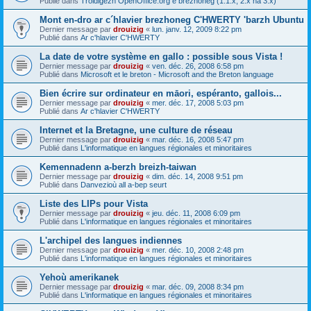
Publié dans
Troidigezh OpenOffice.org e brezhoneg (1.1.x, 2.x ha 3.x)
Mont en-dro ar c´hlavier brezhoneg C'HWERTY 'barzh Ubuntu
Dernier message par
drouizig
«
lun. janv. 12, 2009 8:22 pm
Publié dans
Ar c'hlavier C'HWERTY
La date de votre système en gallo : possible sous Vista !
Dernier message par
drouizig
«
ven. déc. 26, 2008 6:58 pm
Publié dans
Microsoft et le breton - Microsoft and the Breton language
Bien écrire sur ordinateur en māori, espéranto, gallois...
Dernier message par
drouizig
«
mer. déc. 17, 2008 5:03 pm
Publié dans
Ar c'hlavier C'HWERTY
Internet et la Bretagne, une culture de réseau
Dernier message par
drouizig
«
mar. déc. 16, 2008 5:47 pm
Publié dans
L'informatique en langues régionales et minoritaires
Kemennadenn a-berzh breizh-taiwan
Dernier message par
drouizig
«
dim. déc. 14, 2008 9:51 pm
Publié dans
Danvezioù all a-bep seurt
Liste des LIPs pour Vista
Dernier message par
drouizig
«
jeu. déc. 11, 2008 6:09 pm
Publié dans
L'informatique en langues régionales et minoritaires
L'archipel des langues indiennes
Dernier message par
drouizig
«
mer. déc. 10, 2008 2:48 pm
Publié dans
L'informatique en langues régionales et minoritaires
Yehoù amerikanek
Dernier message par
drouizig
«
mar. déc. 09, 2008 8:34 pm
Publié dans
L'informatique en langues régionales et minoritaires