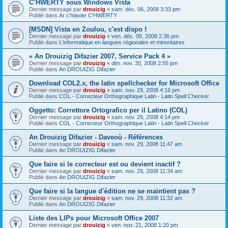
C’HWERTY sous Windows Vista
Dernier message par
drouizig
«
sam. déc. 06, 2008 3:33 pm
Publié dans
Ar c'hlavier C'HWERTY
[MSDN] Vista en Zoulou, c'est dispo !
Dernier message par
drouizig
«
ven. déc. 05, 2008 2:36 pm
Publié dans
L'informatique en langues régionales et minoritaires
« An Drouizig Difazier 2007, Service Pack 4 »
Dernier message par
drouizig
«
dim. nov. 30, 2008 2:55 pm
Publié dans
An DROUIZIG Difazier
Download COL2.x, the latin spellchecker for Microsoft Office
Dernier message par
drouizig
«
sam. nov. 29, 2008 4:16 pm
Publié dans
COL - Correcteur Orthographique Latin - Latin Spell Checker
Oggetto: Correttore Ortografico per il Latino (COL)
Dernier message par
drouizig
«
sam. nov. 29, 2008 4:14 pm
Publié dans
COL - Correcteur Orthographique Latin - Latin Spell Checker
An Drouizig Difazier - Daveoù - Références
Dernier message par
drouizig
«
sam. nov. 29, 2008 11:47 am
Publié dans
An DROUIZIG Difazier
Que faire si le correcteur est ou devient inactif ?
Dernier message par
drouizig
«
sam. nov. 29, 2008 11:34 am
Publié dans
An DROUIZIG Difazier
Que faire si la langue d'édition ne se maintient pas ?
Dernier message par
drouizig
«
sam. nov. 29, 2008 11:32 am
Publié dans
An DROUIZIG Difazier
Liste des LIPs pour Microsoft Office 2007
Dernier message par
drouizig
«
ven. nov. 21, 2008 1:20 pm