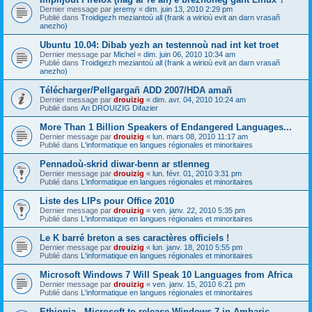
Dernier message par
jeremy
«
dim. juin 13, 2010 2:29 pm
Publié dans
Troidigezh meziantoù all (frank a wirioù evit an darn vrasañ
anezho)
Ubuntu 10.04: Dibab yezh an testennoù nad int ket troet
Dernier message par
Michel
«
dim. juin 06, 2010 10:34 am
Publié dans
Troidigezh meziantoù all (frank a wirioù evit an darn vrasañ
anezho)
Télécharger/Pellgargañ ADD 2007/HDA amañ
Dernier message par
drouizig
«
dim. avr. 04, 2010 10:24 am
Publié dans
An DROUIZIG Difazier
More Than 1 Billion Speakers of Endangered Languages...
Dernier message par
drouizig
«
lun. mars 08, 2010 11:17 am
Publié dans
L'informatique en langues régionales et minoritaires
Pennadoù-skrid diwar-benn ar stlenneg
Dernier message par
drouizig
«
lun. févr. 01, 2010 3:31 pm
Publié dans
L'informatique en langues régionales et minoritaires
Liste des LIPs pour Office 2010
Dernier message par
drouizig
«
ven. janv. 22, 2010 5:35 pm
Publié dans
L'informatique en langues régionales et minoritaires
Le K barré breton a ses caractères officiels !
Dernier message par
drouizig
«
lun. janv. 18, 2010 5:55 pm
Publié dans
L'informatique en langues régionales et minoritaires
Microsoft Windows 7 Will Speak 10 Languages from Africa
Dernier message par
drouizig
«
ven. janv. 15, 2010 6:21 pm
Publié dans
L'informatique en langues régionales et minoritaires
Ethiopia - Microsoft to release Windows 7 in Amharic