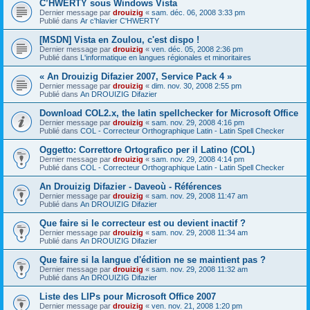
C’HWERTY sous Windows Vista
Dernier message par
drouizig
«
sam. déc. 06, 2008 3:33 pm
Publié dans
Ar c'hlavier C'HWERTY
[MSDN] Vista en Zoulou, c'est dispo !
Dernier message par
drouizig
«
ven. déc. 05, 2008 2:36 pm
Publié dans
L'informatique en langues régionales et minoritaires
« An Drouizig Difazier 2007, Service Pack 4 »
Dernier message par
drouizig
«
dim. nov. 30, 2008 2:55 pm
Publié dans
An DROUIZIG Difazier
Download COL2.x, the latin spellchecker for Microsoft Office
Dernier message par
drouizig
«
sam. nov. 29, 2008 4:16 pm
Publié dans
COL - Correcteur Orthographique Latin - Latin Spell Checker
Oggetto: Correttore Ortografico per il Latino (COL)
Dernier message par
drouizig
«
sam. nov. 29, 2008 4:14 pm
Publié dans
COL - Correcteur Orthographique Latin - Latin Spell Checker
An Drouizig Difazier - Daveoù - Références
Dernier message par
drouizig
«
sam. nov. 29, 2008 11:47 am
Publié dans
An DROUIZIG Difazier
Que faire si le correcteur est ou devient inactif ?
Dernier message par
drouizig
«
sam. nov. 29, 2008 11:34 am
Publié dans
An DROUIZIG Difazier
Que faire si la langue d'édition ne se maintient pas ?
Dernier message par
drouizig
«
sam. nov. 29, 2008 11:32 am
Publié dans
An DROUIZIG Difazier
Liste des LIPs pour Microsoft Office 2007
Dernier message par
drouizig
«
ven. nov. 21, 2008 1:20 pm