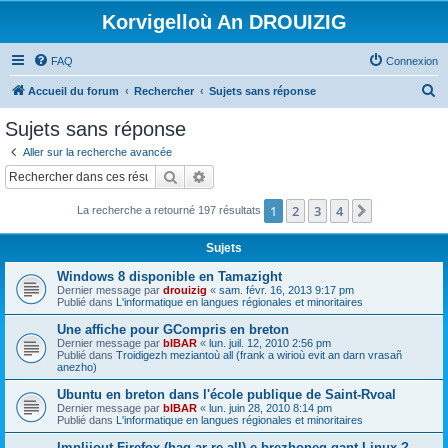
Korvigelloù An DROUIZIG
FAQ
Connexion
R
Accueil du forum
Rechercher
Sujets sans réponse
e
Sujets sans réponse
c
Aller sur la recherche avancée
h
Rechercher
Recherche avancée
e
1
2
3
4
Suivant
La recherche a retourné 197 résultats
r
c
Sujets
h
Windows 8 disponible en Tamazight
e
Dernier message par
drouizig
«
sam. févr. 16, 2013 9:17 pm
Publié dans
L'informatique en langues régionales et minoritaires
r
Une affiche pour GCompris en breton
Dernier message par
bIBAR
«
lun. juil. 12, 2010 2:56 pm
Publié dans
Troidigezh meziantoù all (frank a wirioù evit an darn vrasañ
anezho)
Ubuntu en breton dans l'école publique de Saint-Rvoal
Dernier message par
bIBAR
«
lun. juin 28, 2010 8:14 pm
Publié dans
L'informatique en langues régionales et minoritaires
Implijout Firefox (hag ar re all) e brezhoneg gant Linux ?