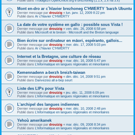
Publié dans
Troidigezh OpenOffice.org e brezhoneg (1.1.x, 2.x ha 3.x)
Mont en-dro ar c´hlavier brezhoneg C'HWERTY 'barzh Ubuntu
Dernier message par
drouizig
«
lun. janv. 12, 2009 8:22 pm
Publié dans
Ar c'hlavier C'HWERTY
La date de votre système en gallo : possible sous Vista !
Dernier message par
drouizig
«
ven. déc. 26, 2008 6:58 pm
Publié dans
Microsoft et le breton - Microsoft and the Breton language
Bien écrire sur ordinateur en māori, espéranto, gallois...
Dernier message par
drouizig
«
mer. déc. 17, 2008 5:03 pm
Publié dans
Ar c'hlavier C'HWERTY
Internet et la Bretagne, une culture de réseau
Dernier message par
drouizig
«
mar. déc. 16, 2008 5:47 pm
Publié dans
L'informatique en langues régionales et minoritaires
Kemennadenn a-berzh breizh-taiwan
Dernier message par
drouizig
«
dim. déc. 14, 2008 9:51 pm
Publié dans
Danvezioù all a-bep seurt
Liste des LIPs pour Vista
Dernier message par
drouizig
«
jeu. déc. 11, 2008 6:09 pm
Publié dans
L'informatique en langues régionales et minoritaires
L'archipel des langues indiennes
Dernier message par
drouizig
«
mer. déc. 10, 2008 2:48 pm
Publié dans
L'informatique en langues régionales et minoritaires
Yehoù amerikanek
Dernier message par
drouizig
«
mar. déc. 09, 2008 8:34 pm
Publié dans
L'informatique en langues régionales et minoritaires