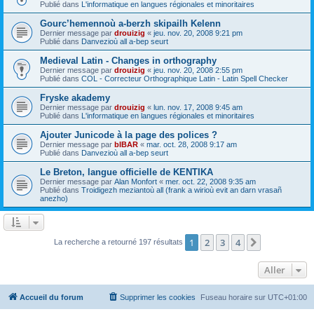
Publié dans
L'informatique en langues régionales et minoritaires
Gourc’hemennoù a-berzh skipailh Kelenn
Dernier message par
drouizig
«
jeu. nov. 20, 2008 9:21 pm
Publié dans
Danvezioù all a-bep seurt
Medieval Latin - Changes in orthography
Dernier message par
drouizig
«
jeu. nov. 20, 2008 2:55 pm
Publié dans
COL - Correcteur Orthographique Latin - Latin Spell Checker
Fryske akademy
Dernier message par
drouizig
«
lun. nov. 17, 2008 9:45 am
Publié dans
L'informatique en langues régionales et minoritaires
Ajouter Junicode à la page des polices ?
Dernier message par
bIBAR
«
mar. oct. 28, 2008 9:17 am
Publié dans
Danvezioù all a-bep seurt
Le Breton, langue officielle de KENTIKA
Dernier message par
Alan Monfort
«
mer. oct. 22, 2008 9:35 am
Publié dans
Troidigezh meziantoù all (frank a wirioù evit an darn vrasañ
anezho)
1
2
3
4
Suivant
La recherche a retourné 197 résultats
Aller
Accueil du forum
Supprimer les cookies
Fuseau horaire sur
UTC+01:00