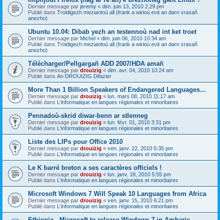
Dernier message par
jeremy
«
dim. juin 13, 2010 2:29 pm
Publié dans
Troidigezh meziantoù all (frank a wirioù evit an darn vrasañ
anezho)
Ubuntu 10.04: Dibab yezh an testennoù nad int ket troet
Dernier message par
Michel
«
dim. juin 06, 2010 10:34 am
Publié dans
Troidigezh meziantoù all (frank a wirioù evit an darn vrasañ
anezho)
Télécharger/Pellgargañ ADD 2007/HDA amañ
Dernier message par
drouizig
«
dim. avr. 04, 2010 10:24 am
Publié dans
An DROUIZIG Difazier
More Than 1 Billion Speakers of Endangered Languages...
Dernier message par
drouizig
«
lun. mars 08, 2010 11:17 am
Publié dans
L'informatique en langues régionales et minoritaires
Pennadoù-skrid diwar-benn ar stlenneg
Dernier message par
drouizig
«
lun. févr. 01, 2010 3:31 pm
Publié dans
L'informatique en langues régionales et minoritaires
Liste des LIPs pour Office 2010
Dernier message par
drouizig
«
ven. janv. 22, 2010 5:35 pm
Publié dans
L'informatique en langues régionales et minoritaires
Le K barré breton a ses caractères officiels !
Dernier message par
drouizig
«
lun. janv. 18, 2010 5:55 pm
Publié dans
L'informatique en langues régionales et minoritaires
Microsoft Windows 7 Will Speak 10 Languages from Africa
Dernier message par
drouizig
«
ven. janv. 15, 2010 6:21 pm
Publié dans
L'informatique en langues régionales et minoritaires
Ethiopia - Microsoft to release Windows 7 in Amharic