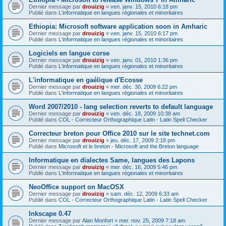
Dernier message par
drouizig
«
ven. janv. 15, 2010 6:18 pm
Publié dans
L'informatique en langues régionales et minoritaires
Ethiopia: Microsoft software application soon in Amharic
Dernier message par
drouizig
«
ven. janv. 15, 2010 6:17 pm
Publié dans
L'informatique en langues régionales et minoritaires
Logiciels en langue corse
Dernier message par
drouizig
«
ven. janv. 01, 2010 1:36 pm
Publié dans
L'informatique en langues régionales et minoritaires
L'informatique en gaélique d'Ecosse
Dernier message par
drouizig
«
mer. déc. 30, 2009 6:22 pm
Publié dans
L'informatique en langues régionales et minoritaires
Word 2007/2010 - lang selection reverts to default language
Dernier message par
drouizig
«
ven. déc. 18, 2009 10:38 am
Publié dans
COL - Correcteur Orthographique Latin - Latin Spell Checker
Correcteur breton pour Office 2010 sur le site technet.com
Dernier message par
drouizig
«
jeu. déc. 17, 2009 2:18 pm
Publié dans
Microsoft et le breton - Microsoft and the Breton language
Informatique en dialectes Same, langues des Lapons
Dernier message par
drouizig
«
mer. déc. 16, 2009 5:46 pm
Publié dans
L'informatique en langues régionales et minoritaires
NeoOffice support on MacOSX
Dernier message par
drouizig
«
sam. déc. 12, 2009 6:33 am
Publié dans
COL - Correcteur Orthographique Latin - Latin Spell Checker
Inkscape 0.47
Dernier message par
Alan Monfort
«
mer. nov. 25, 2009 7:18 am