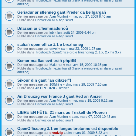
Publié dans
Troidigezh meziantoù all (frank a wirioù evit an darn vrasañ
anezho)
Geriadur ar stlenneg gant Preder da bellgargañ
Dernier message par
Alan Monfort
«
mar. oct. 27, 2009 8:40 am
Publié dans
Danvezioù all a-bep seurt
Difaziañ ar c'hemmadurioù
Dernier message par
job
«
lun. août 24, 2009 6:44 pm
Publié dans
Danvezioù all a-bep seurt
staliañ open office 3.1 e brezhoneg
Dernier message par
envel
«
sam. mai 23, 2009 1:27 pm
Publié dans
Troidigezh OpenOffice.org e brezhoneg (1.1.x, 2.x ha 3.x)
Kemer ma flas evit treiñ phpBB
Dernier message par
Malo-net
«
mer. avr. 15, 2009 10:15 pm
Publié dans
Troidigezh meziantoù all (frank a wirioù evit an darn vrasañ
anezho)
Sikour din gant "an difazer"!
Dernier message par
100drine
«
dim. mars 29, 2009 7:10 pm
Publié dans
An DROUIZIG Difazier
An Drouizig war France 3 gant Red an Amzer
Dernier message par
Alan Monfort
«
mer. mars 18, 2009 9:12 am
Publié dans
Danvezioù all a-bep seurt
LIBRE EN FÊTE. 21 mars au Triskell de Ploeren
Dernier message par
Alan Monfort
«
sam. mars 07, 2009 10:43 am
Publié dans
Danvezioù all a-bep seurt
OpenOffice.org 3.1 en langue bretonne est disponible
Dernier message par
drouizig
«
dim. mars 01, 2009 8:22 am