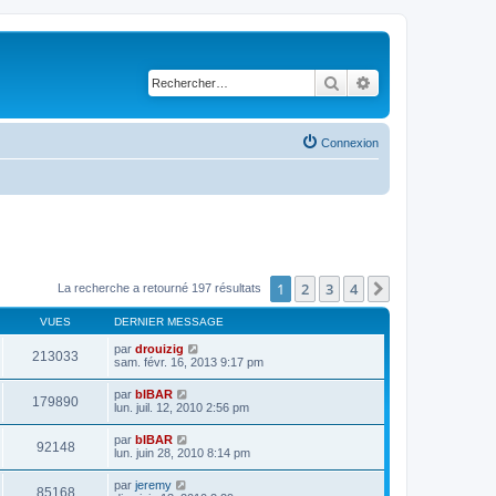
Rechercher
Recherche avancé
Connexion
1
2
3
4
Suivant
La recherche a retourné 197 résultats
VUES
DERNIER MESSAGE
par
drouizig
213033
sam. févr. 16, 2013 9:17 pm
par
bIBAR
179890
lun. juil. 12, 2010 2:56 pm
par
bIBAR
92148
lun. juin 28, 2010 8:14 pm
par
jeremy
85168