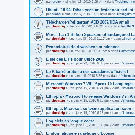
par
jeremy
»
dim. juin 13, 2010 2:29 pm
» dans
Troidigezh me
Ubuntu 10.04: Dibab yezh an testennoù nad int k
par
Michel
»
dim. juin 06, 2010 10:34 am
» dans
Troidigezh m
Télécharger/Pellgargañ ADD 2007/HDA amañ
par
drouizig
»
dim. avr. 04, 2010 10:24 am
» dans
An DROUI
More Than 1 Billion Speakers of Endangered L
par
drouizig
»
lun. mars 08, 2010 11:17 am
» dans
L'informa
Pennadoù-skrid diwar-benn ar stlenneg
par
drouizig
»
lun. févr. 01, 2010 3:31 pm
» dans
L'informati
Liste des LIPs pour Office 2010
par
drouizig
»
ven. janv. 22, 2010 5:35 pm
» dans
L'informat
Le K barré breton a ses caractères officiels !
par
drouizig
»
lun. janv. 18, 2010 5:55 pm
» dans
L'informat
Microsoft Windows 7 Will Speak 10 Languages 
par
drouizig
»
ven. janv. 15, 2010 6:21 pm
» dans
L'informat
Ethiopia - Microsoft to release Windows 7 in A
par
drouizig
»
ven. janv. 15, 2010 6:18 pm
» dans
L'informat
Ethiopia: Microsoft software application soon 
par
drouizig
»
ven. janv. 15, 2010 6:17 pm
» dans
L'informat
Logiciels en langue corse
par
drouizig
»
ven. janv. 01, 2010 1:36 pm
» dans
L'informat
L'informatique en gaélique d'Ecosse