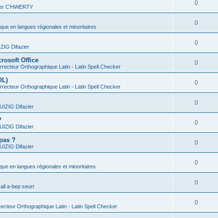
0
vier C'HWERTY
0
ique en langues régionales et minoritaires
0
IG Difazier
rosoft Office
0
recteur Orthographique Latin - Latin Spell Checker
OL)
0
recteur Orthographique Latin - Latin Spell Checker
0
IZIG Difazier
?
0
IZIG Difazier
 pas ?
0
IZIG Difazier
0
ique en langues régionales et minoritaires
0
all a-bep seurt
0
ecteur Orthographique Latin - Latin Spell Checker