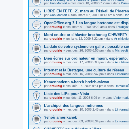
par
Alan Monfort
»
mer. mars 18, 2009 9:12 am
» dans
Danve
LIBRE EN FÊTE. 21 mars au Triskell de Ploeren
par
Alan Monfort
»
sam. mars 07, 2009 10:43 am
» dans
Dan
OpenOffice.org 3.1 en langue bretonne est disp
par
drouizig
»
dim. mars 01, 2009 8:22 am
» dans
Troidigez
Mont en-dro ar c´hlavier brezhoneg C'HWERTY 
par
drouizig
»
lun. janv. 12, 2009 8:22 pm
» dans
Ar c'hlav
La date de votre système en gallo : possible sou
par
drouizig
»
ven. déc. 26, 2008 6:58 pm
» dans
Microsoft 
Bien écrire sur ordinateur en māori, espéranto, g
par
drouizig
»
mer. déc. 17, 2008 5:03 pm
» dans
Ar c'hlav
Internet et la Bretagne, une culture de réseau
par
drouizig
»
mar. déc. 16, 2008 5:47 pm
» dans
L'informat
Kemennadenn a-berzh breizh-taiwan
par
drouizig
»
dim. déc. 14, 2008 9:51 pm
» dans
Danvezioù 
Liste des LIPs pour Vista
par
drouizig
»
jeu. déc. 11, 2008 6:09 pm
» dans
L'informati
L'archipel des langues indiennes
par
drouizig
»
mer. déc. 10, 2008 2:48 pm
» dans
L'informat
Yehoù amerikanek
par
drouizig
»
mar. déc. 09, 2008 8:34 pm
» dans
L'informat