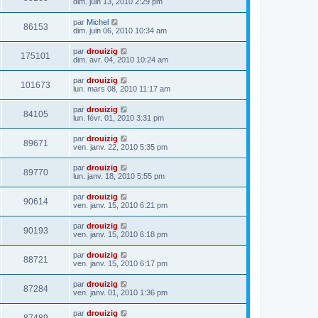
dim. juin 13, 2010 2:29 pm
par
Michel
86153
dim. juin 06, 2010 10:34 am
par
drouizig
175101
dim. avr. 04, 2010 10:24 am
par
drouizig
101673
lun. mars 08, 2010 11:17 am
par
drouizig
84105
lun. févr. 01, 2010 3:31 pm
par
drouizig
89671
ven. janv. 22, 2010 5:35 pm
par
drouizig
89770
lun. janv. 18, 2010 5:55 pm
par
drouizig
90614
ven. janv. 15, 2010 6:21 pm
par
drouizig
90193
ven. janv. 15, 2010 6:18 pm
par
drouizig
88721
ven. janv. 15, 2010 6:17 pm
par
drouizig
87284
ven. janv. 01, 2010 1:36 pm
par
drouizig