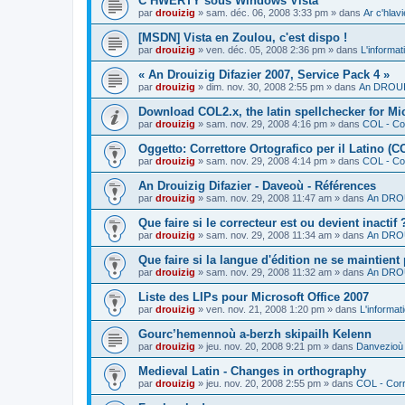
C’HWERTY sous Windows Vista
par
drouizig
»
sam. déc. 06, 2008 3:33 pm
» dans
Ar c'hla
[MSDN] Vista en Zoulou, c'est dispo !
par
drouizig
»
ven. déc. 05, 2008 2:36 pm
» dans
L'informat
« An Drouizig Difazier 2007, Service Pack 4 »
par
drouizig
»
dim. nov. 30, 2008 2:55 pm
» dans
An DROUIZ
Download COL2.x, the latin spellchecker for Mic
par
drouizig
»
sam. nov. 29, 2008 4:16 pm
» dans
COL - Cor
Oggetto: Correttore Ortografico per il Latino (C
par
drouizig
»
sam. nov. 29, 2008 4:14 pm
» dans
COL - Cor
An Drouizig Difazier - Daveoù - Références
par
drouizig
»
sam. nov. 29, 2008 11:47 am
» dans
An DROU
Que faire si le correcteur est ou devient inactif 
par
drouizig
»
sam. nov. 29, 2008 11:34 am
» dans
An DROU
Que faire si la langue d'édition ne se maintient
par
drouizig
»
sam. nov. 29, 2008 11:32 am
» dans
An DROU
Liste des LIPs pour Microsoft Office 2007
par
drouizig
»
ven. nov. 21, 2008 1:20 pm
» dans
L'informat
Gourc’hemennoù a-berzh skipailh Kelenn
par
drouizig
»
jeu. nov. 20, 2008 9:21 pm
» dans
Danvezioù 
Medieval Latin - Changes in orthography
par
drouizig
»
jeu. nov. 20, 2008 2:55 pm
» dans
COL - Corr