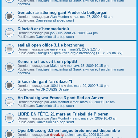
Publié dans
Troidigezh meziantoù all (frank a wirioù evit an darn vrasañ
anezho)
Geriadur ar stlenneg gant Preder da bellgargañ
Dernier message par
Alan Monfort
«
mar. oct. 27, 2009 8:40 am
Publié dans
Danvezioù all a-bep seurt
Difaziañ ar c'hemmadurioù
Dernier message par
job
«
lun. août 24, 2009 6:44 pm
Publié dans
Danvezioù all a-bep seurt
staliañ open office 3.1 e brezhoneg
Dernier message par
envel
«
sam. mai 23, 2009 1:27 pm
Publié dans
Troidigezh OpenOffice.org e brezhoneg (1.1.x, 2.x ha 3.x)
Kemer ma flas evit treiñ phpBB
Dernier message par
Malo-net
«
mer. avr. 15, 2009 10:15 pm
Publié dans
Troidigezh meziantoù all (frank a wirioù evit an darn vrasañ
anezho)
Sikour din gant "an difazer"!
Dernier message par
100drine
«
dim. mars 29, 2009 7:10 pm
Publié dans
An DROUIZIG Difazier
An Drouizig war France 3 gant Red an Amzer
Dernier message par
Alan Monfort
«
mer. mars 18, 2009 9:12 am
Publié dans
Danvezioù all a-bep seurt
LIBRE EN FÊTE. 21 mars au Triskell de Ploeren
Dernier message par
Alan Monfort
«
sam. mars 07, 2009 10:43 am
Publié dans
Danvezioù all a-bep seurt
OpenOffice.org 3.1 en langue bretonne est disponible
Dernier message par
drouizig
«
dim. mars 01, 2009 8:22 am