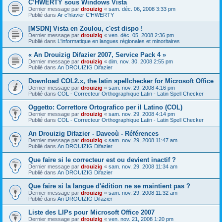
C’HWERTY sous Windows Vista
Dernier message par
drouizig
«
sam. déc. 06, 2008 3:33 pm
Publié dans
Ar c'hlavier C'HWERTY
[MSDN] Vista en Zoulou, c'est dispo !
Dernier message par
drouizig
«
ven. déc. 05, 2008 2:36 pm
Publié dans
L'informatique en langues régionales et minoritaires
« An Drouizig Difazier 2007, Service Pack 4 »
Dernier message par
drouizig
«
dim. nov. 30, 2008 2:55 pm
Publié dans
An DROUIZIG Difazier
Download COL2.x, the latin spellchecker for Microsoft Office
Dernier message par
drouizig
«
sam. nov. 29, 2008 4:16 pm
Publié dans
COL - Correcteur Orthographique Latin - Latin Spell Checker
Oggetto: Correttore Ortografico per il Latino (COL)
Dernier message par
drouizig
«
sam. nov. 29, 2008 4:14 pm
Publié dans
COL - Correcteur Orthographique Latin - Latin Spell Checker
An Drouizig Difazier - Daveoù - Références
Dernier message par
drouizig
«
sam. nov. 29, 2008 11:47 am
Publié dans
An DROUIZIG Difazier
Que faire si le correcteur est ou devient inactif ?
Dernier message par
drouizig
«
sam. nov. 29, 2008 11:34 am
Publié dans
An DROUIZIG Difazier
Que faire si la langue d'édition ne se maintient pas ?
Dernier message par
drouizig
«
sam. nov. 29, 2008 11:32 am
Publié dans
An DROUIZIG Difazier
Liste des LIPs pour Microsoft Office 2007
Dernier message par
drouizig
«
ven. nov. 21, 2008 1:20 pm