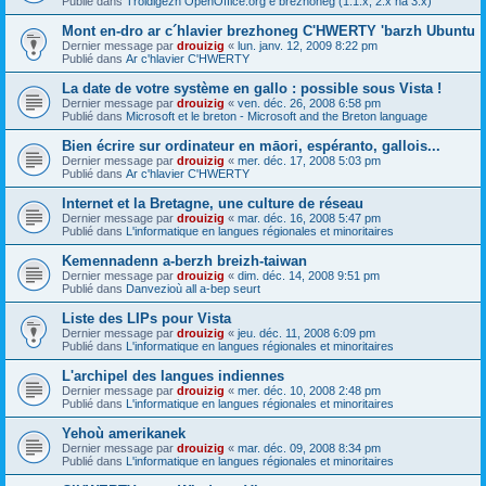
Publié dans
Troidigezh OpenOffice.org e brezhoneg (1.1.x, 2.x ha 3.x)
Mont en-dro ar c´hlavier brezhoneg C'HWERTY 'barzh Ubuntu
Dernier message par
drouizig
«
lun. janv. 12, 2009 8:22 pm
Publié dans
Ar c'hlavier C'HWERTY
La date de votre système en gallo : possible sous Vista !
Dernier message par
drouizig
«
ven. déc. 26, 2008 6:58 pm
Publié dans
Microsoft et le breton - Microsoft and the Breton language
Bien écrire sur ordinateur en māori, espéranto, gallois...
Dernier message par
drouizig
«
mer. déc. 17, 2008 5:03 pm
Publié dans
Ar c'hlavier C'HWERTY
Internet et la Bretagne, une culture de réseau
Dernier message par
drouizig
«
mar. déc. 16, 2008 5:47 pm
Publié dans
L'informatique en langues régionales et minoritaires
Kemennadenn a-berzh breizh-taiwan
Dernier message par
drouizig
«
dim. déc. 14, 2008 9:51 pm
Publié dans
Danvezioù all a-bep seurt
Liste des LIPs pour Vista
Dernier message par
drouizig
«
jeu. déc. 11, 2008 6:09 pm
Publié dans
L'informatique en langues régionales et minoritaires
L'archipel des langues indiennes
Dernier message par
drouizig
«
mer. déc. 10, 2008 2:48 pm
Publié dans
L'informatique en langues régionales et minoritaires
Yehoù amerikanek
Dernier message par
drouizig
«
mar. déc. 09, 2008 8:34 pm
Publié dans
L'informatique en langues régionales et minoritaires