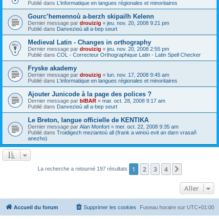
Publié dans
L'informatique en langues régionales et minoritaires
Gourc’hemennoù a-berzh skipailh Kelenn
Dernier message par
drouizig
«
jeu. nov. 20, 2008 9:21 pm
Publié dans
Danvezioù all a-bep seurt
Medieval Latin - Changes in orthography
Dernier message par
drouizig
«
jeu. nov. 20, 2008 2:55 pm
Publié dans
COL - Correcteur Orthographique Latin - Latin Spell Checker
Fryske akademy
Dernier message par
drouizig
«
lun. nov. 17, 2008 9:45 am
Publié dans
L'informatique en langues régionales et minoritaires
Ajouter Junicode à la page des polices ?
Dernier message par
bIBAR
«
mar. oct. 28, 2008 9:17 am
Publié dans
Danvezioù all a-bep seurt
Le Breton, langue officielle de KENTIKA
Dernier message par
Alan Monfort
«
mer. oct. 22, 2008 9:35 am
Publié dans
Troidigezh meziantoù all (frank a wirioù evit an darn vrasañ
anezho)
1
2
3
4
Suivant
La recherche a retourné 197 résultats
Aller
Accueil du forum
Supprimer les cookies
Fuseau horaire sur
UTC+01:00