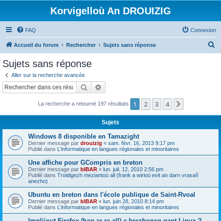
Korvigelloù An DROUIZIG
FAQ
Connexion
R
Accueil du forum
Rechercher
Sujets sans réponse
e
Sujets sans réponse
c
Aller sur la recherche avancée
h
Rechercher
Recherche avancée
e
1
2
3
4
Suivant
La recherche a retourné 197 résultats
r
c
Sujets
h
Windows 8 disponible en Tamazight
e
Dernier message par
drouizig
«
sam. févr. 16, 2013 9:17 pm
Publié dans
L'informatique en langues régionales et minoritaires
r
Une affiche pour GCompris en breton
Dernier message par
bIBAR
«
lun. juil. 12, 2010 2:56 pm
Publié dans
Troidigezh meziantoù all (frank a wirioù evit an darn vrasañ
anezho)
Ubuntu en breton dans l'école publique de Saint-Rvoal
Dernier message par
bIBAR
«
lun. juin 28, 2010 8:14 pm
Publié dans
L'informatique en langues régionales et minoritaires
Implijout Firefox (hag ar re all) e brezhoneg gant Linux ?