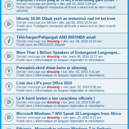
Dernier message par
jeremy
«
dim. juin 13, 2010 2:29 pm
Publié dans
Troidigezh meziantoù all (frank a wirioù evit an darn vrasañ
anezho)
Ubuntu 10.04: Dibab yezh an testennoù nad int ket troet
Dernier message par
Michel
«
dim. juin 06, 2010 10:34 am
Publié dans
Troidigezh meziantoù all (frank a wirioù evit an darn vrasañ
anezho)
Télécharger/Pellgargañ ADD 2007/HDA amañ
Dernier message par
drouizig
«
dim. avr. 04, 2010 10:24 am
Publié dans
An DROUIZIG Difazier
More Than 1 Billion Speakers of Endangered Languages...
Dernier message par
drouizig
«
lun. mars 08, 2010 11:17 am
Publié dans
L'informatique en langues régionales et minoritaires
Pennadoù-skrid diwar-benn ar stlenneg
Dernier message par
drouizig
«
lun. févr. 01, 2010 3:31 pm
Publié dans
L'informatique en langues régionales et minoritaires
Liste des LIPs pour Office 2010
Dernier message par
drouizig
«
ven. janv. 22, 2010 5:35 pm
Publié dans
L'informatique en langues régionales et minoritaires
Le K barré breton a ses caractères officiels !
Dernier message par
drouizig
«
lun. janv. 18, 2010 5:55 pm
Publié dans
L'informatique en langues régionales et minoritaires
Microsoft Windows 7 Will Speak 10 Languages from Africa
Dernier message par
drouizig
«
ven. janv. 15, 2010 6:21 pm
Publié dans
L'informatique en langues régionales et minoritaires
Ethiopia - Microsoft to release Windows 7 in Amharic