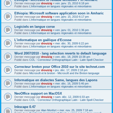
Dernier message par
drouizig
«
ven. janv. 15, 2010 6:18 pm
Publié dans
L'informatique en langues régionales et minoritaires
Ethiopia: Microsoft software application soon in Amharic
Dernier message par
drouizig
«
ven. janv. 15, 2010 6:17 pm
Publié dans
L'informatique en langues régionales et minoritaires
Logiciels en langue corse
Dernier message par
drouizig
«
ven. janv. 01, 2010 1:36 pm
Publié dans
L'informatique en langues régionales et minoritaires
L'informatique en gaélique d'Ecosse
Dernier message par
drouizig
«
mer. déc. 30, 2009 6:22 pm
Publié dans
L'informatique en langues régionales et minoritaires
Word 2007/2010 - lang selection reverts to default language
Dernier message par
drouizig
«
ven. déc. 18, 2009 10:38 am
Publié dans
COL - Correcteur Orthographique Latin - Latin Spell Checker
Correcteur breton pour Office 2010 sur le site technet.com
Dernier message par
drouizig
«
jeu. déc. 17, 2009 2:18 pm
Publié dans
Microsoft et le breton - Microsoft and the Breton language
Informatique en dialectes Same, langues des Lapons
Dernier message par
drouizig
«
mer. déc. 16, 2009 5:46 pm
Publié dans
L'informatique en langues régionales et minoritaires
NeoOffice support on MacOSX
Dernier message par
drouizig
«
sam. déc. 12, 2009 6:33 am
Publié dans
COL - Correcteur Orthographique Latin - Latin Spell Checker
Inkscape 0.47
Dernier message par
Alan Monfort
«
mer. nov. 25, 2009 7:18 am