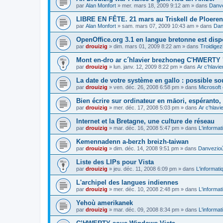
par
Alan Monfort
»
mer. mars 18, 2009 9:12 am
» dans
Danve
LIBRE EN FÊTE. 21 mars au Triskell de Ploeren
par
Alan Monfort
»
sam. mars 07, 2009 10:43 am
» dans
Dan
OpenOffice.org 3.1 en langue bretonne est disp
par
drouizig
»
dim. mars 01, 2009 8:22 am
» dans
Troidigez
Mont en-dro ar c´hlavier brezhoneg C'HWERTY 
par
drouizig
»
lun. janv. 12, 2009 8:22 pm
» dans
Ar c'hlav
La date de votre système en gallo : possible sou
par
drouizig
»
ven. déc. 26, 2008 6:58 pm
» dans
Microsoft 
Bien écrire sur ordinateur en māori, espéranto, g
par
drouizig
»
mer. déc. 17, 2008 5:03 pm
» dans
Ar c'hlav
Internet et la Bretagne, une culture de réseau
par
drouizig
»
mar. déc. 16, 2008 5:47 pm
» dans
L'informat
Kemennadenn a-berzh breizh-taiwan
par
drouizig
»
dim. déc. 14, 2008 9:51 pm
» dans
Danvezioù 
Liste des LIPs pour Vista
par
drouizig
»
jeu. déc. 11, 2008 6:09 pm
» dans
L'informati
L'archipel des langues indiennes
par
drouizig
»
mer. déc. 10, 2008 2:48 pm
» dans
L'informat
Yehoù amerikanek
par
drouizig
»
mar. déc. 09, 2008 8:34 pm
» dans
L'informat