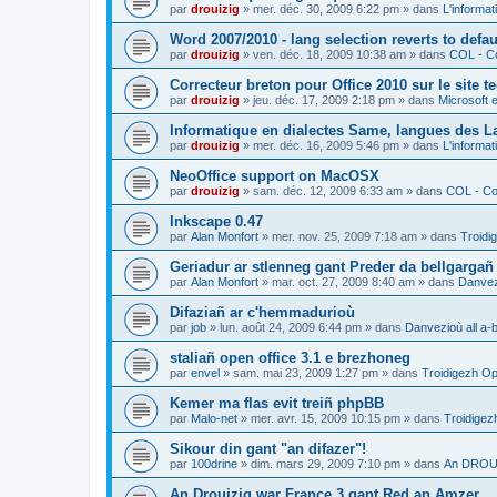
par
drouizig
»
mer. déc. 30, 2009 6:22 pm
» dans
L'informat
Word 2007/2010 - lang selection reverts to defa
par
drouizig
»
ven. déc. 18, 2009 10:38 am
» dans
COL - Co
Correcteur breton pour Office 2010 sur le site 
par
drouizig
»
jeu. déc. 17, 2009 2:18 pm
» dans
Microsoft e
Informatique en dialectes Same, langues des 
par
drouizig
»
mer. déc. 16, 2009 5:46 pm
» dans
L'informat
NeoOffice support on MacOSX
par
drouizig
»
sam. déc. 12, 2009 6:33 am
» dans
COL - Cor
Inkscape 0.47
par
Alan Monfort
»
mer. nov. 25, 2009 7:18 am
» dans
Troidi
Geriadur ar stlenneg gant Preder da bellgargañ
par
Alan Monfort
»
mar. oct. 27, 2009 8:40 am
» dans
Danvezi
Difaziañ ar c'hemmadurioù
par
job
»
lun. août 24, 2009 6:44 pm
» dans
Danvezioù all a-
staliañ open office 3.1 e brezhoneg
par
envel
»
sam. mai 23, 2009 1:27 pm
» dans
Troidigezh Op
Kemer ma flas evit treiñ phpBB
par
Malo-net
»
mer. avr. 15, 2009 10:15 pm
» dans
Troidigez
Sikour din gant "an difazer"!
par
100drine
»
dim. mars 29, 2009 7:10 pm
» dans
An DROUI
An Drouizig war France 3 gant Red an Amzer