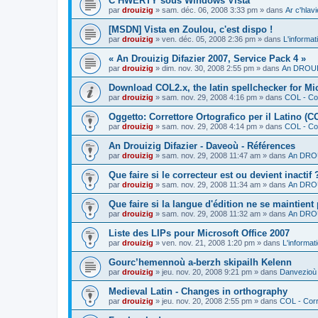
C’HWERTY sous Windows Vista
par
drouizig
»
sam. déc. 06, 2008 3:33 pm
» dans
Ar c'hla
[MSDN] Vista en Zoulou, c'est dispo !
par
drouizig
»
ven. déc. 05, 2008 2:36 pm
» dans
L'informat
« An Drouizig Difazier 2007, Service Pack 4 »
par
drouizig
»
dim. nov. 30, 2008 2:55 pm
» dans
An DROUIZ
Download COL2.x, the latin spellchecker for Mic
par
drouizig
»
sam. nov. 29, 2008 4:16 pm
» dans
COL - Cor
Oggetto: Correttore Ortografico per il Latino (C
par
drouizig
»
sam. nov. 29, 2008 4:14 pm
» dans
COL - Cor
An Drouizig Difazier - Daveoù - Références
par
drouizig
»
sam. nov. 29, 2008 11:47 am
» dans
An DROU
Que faire si le correcteur est ou devient inactif 
par
drouizig
»
sam. nov. 29, 2008 11:34 am
» dans
An DROU
Que faire si la langue d'édition ne se maintient
par
drouizig
»
sam. nov. 29, 2008 11:32 am
» dans
An DROU
Liste des LIPs pour Microsoft Office 2007
par
drouizig
»
ven. nov. 21, 2008 1:20 pm
» dans
L'informat
Gourc’hemennoù a-berzh skipailh Kelenn
par
drouizig
»
jeu. nov. 20, 2008 9:21 pm
» dans
Danvezioù 
Medieval Latin - Changes in orthography
par
drouizig
»
jeu. nov. 20, 2008 2:55 pm
» dans
COL - Corr