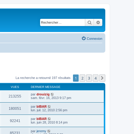
Rechercher
Recherche avancé
Connexion
1
2
3
4
Suivant
La recherche a retourné 197 résultats
VUES
DERNIER MESSAGE
par
drouizig
213255
sam. févr. 16, 2013 9:17 pm
par
bIBAR
180051
lun. juil. 12, 2010 2:56 pm
par
bIBAR
92241
lun. juin 28, 2010 8:14 pm
par
jeremy
85231