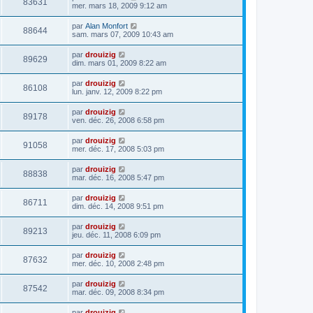
83631
mer. mars 18, 2009 9:12 am
par
Alan Monfort
88644
sam. mars 07, 2009 10:43 am
par
drouizig
89629
dim. mars 01, 2009 8:22 am
par
drouizig
86108
lun. janv. 12, 2009 8:22 pm
par
drouizig
89178
ven. déc. 26, 2008 6:58 pm
par
drouizig
91058
mer. déc. 17, 2008 5:03 pm
par
drouizig
88838
mar. déc. 16, 2008 5:47 pm
par
drouizig
86711
dim. déc. 14, 2008 9:51 pm
par
drouizig
89213
jeu. déc. 11, 2008 6:09 pm
par
drouizig
87632
mer. déc. 10, 2008 2:48 pm
par
drouizig
87542
mar. déc. 09, 2008 8:34 pm
par
drouizig