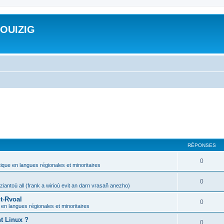
ROUIZIG
RÉPONSES
0
tique en langues régionales et minoritaires
0
iantoù all (frank a wirioù evit an darn vrasañ anezho)
t-Rvoal
0
 en langues régionales et minoritaires
nt Linux ?
0