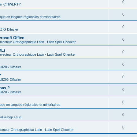
0
vier C'HWERTY
0
ique en langues régionales et minoritaires
0
IG Difazier
rosoft Office
0
recteur Orthographique Latin - Latin Spell Checker
OL)
0
recteur Orthographique Latin - Latin Spell Checker
0
IZIG Difazier
?
0
IZIG Difazier
 pas ?
0
IZIG Difazier
0
ique en langues régionales et minoritaires
0
all a-bep seurt
0
ecteur Orthographique Latin - Latin Spell Checker