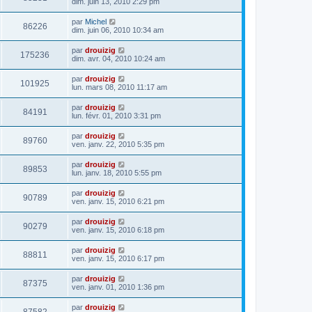
dim. juin 13, 2010 2:29 pm
par
Michel
86226
dim. juin 06, 2010 10:34 am
par
drouizig
175236
dim. avr. 04, 2010 10:24 am
par
drouizig
101925
lun. mars 08, 2010 11:17 am
par
drouizig
84191
lun. févr. 01, 2010 3:31 pm
par
drouizig
89760
ven. janv. 22, 2010 5:35 pm
par
drouizig
89853
lun. janv. 18, 2010 5:55 pm
par
drouizig
90789
ven. janv. 15, 2010 6:21 pm
par
drouizig
90279
ven. janv. 15, 2010 6:18 pm
par
drouizig
88811
ven. janv. 15, 2010 6:17 pm
par
drouizig
87375
ven. janv. 01, 2010 1:36 pm
par
drouizig