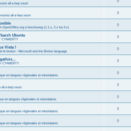
0
zioù all a-bep seurt
0
vezioù all a-bep seurt
onible
0
h OpenOffice.org e brezhoneg (1.1.x, 2.x ha 3.x)
'barzh Ubuntu
0
ier C'HWERTY
s Vista !
0
et le breton - Microsoft and the Breton language
allois...
0
ier C'HWERTY
0
ique en langues régionales et minoritaires
0
all a-bep seurt
0
que en langues régionales et minoritaires
0
ique en langues régionales et minoritaires
0
ique en langues régionales et minoritaires