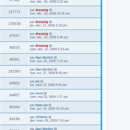
87582
mer. déc. 30, 2009 6:22 pm
par
drouizig
157771
ven. déc. 18, 2009 10:38 am
par
drouizig
176538
jeu. déc. 17, 2009 2:18 pm
par
drouizig
87647
mer. déc. 16, 2009 5:46 pm
par
drouizig
90010
sam. déc. 12, 2009 6:33 am
par
Alan Monfort
85061
mer. nov. 25, 2009 7:18 am
par
Alan Monfort
162387
mar. oct. 27, 2009 8:40 am
par
job
83600
lun. août 24, 2009 6:44 pm
par
envel
84857
sam. mai 23, 2009 1:27 pm
par
Malo-net
85444
mer. avr. 15, 2009 10:15 pm
par
100drine
84198
dim. mars 29, 2009 7:10 pm
par
Alan Monfort