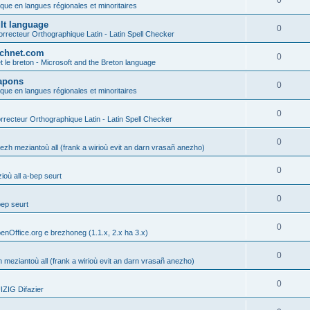
0
ique en langues régionales et minoritaires
ult language
0
rrecteur Orthographique Latin - Latin Spell Checker
technet.com
0
t le breton - Microsoft and the Breton language
Lapons
0
ique en langues régionales et minoritaires
0
recteur Orthographique Latin - Latin Spell Checker
0
gezh meziantoù all (frank a wirioù evit an darn vrasañ anezho)
0
où all a-bep seurt
0
bep seurt
0
enOffice.org e brezhoneg (1.1.x, 2.x ha 3.x)
0
h meziantoù all (frank a wirioù evit an darn vrasañ anezho)
0
ZIG Difazier