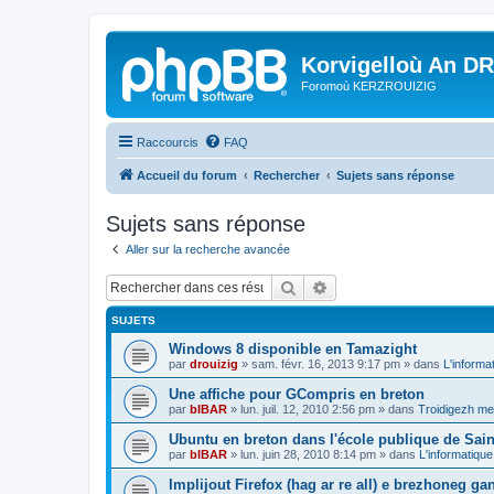
Korvigelloù An D
Foromoù KERZROUIZIG
Raccourcis
FAQ
Accueil du forum
Rechercher
Sujets sans réponse
Sujets sans réponse
Aller sur la recherche avancée
Rechercher
Recherche avancée
SUJETS
Windows 8 disponible en Tamazight
par
drouizig
»
sam. févr. 16, 2013 9:17 pm
» dans
L'informa
Une affiche pour GCompris en breton
par
bIBAR
»
lun. juil. 12, 2010 2:56 pm
» dans
Troidigezh mez
Ubuntu en breton dans l'école publique de Sain
par
bIBAR
»
lun. juin 28, 2010 8:14 pm
» dans
L'informatique
Implijout Firefox (hag ar re all) e brezhoneg ga