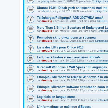
par
jeremy
»
dim. juin 13, 2010 2:29 pm
» dans
Troidigezh me
Ubuntu 10.04: Dibab yezh an testennoù nad int k
par
Michel
»
dim. juin 06, 2010 10:34 am
» dans
Troidigezh m
Télécharger/Pellgargañ ADD 2007/HDA amañ
par
drouizig
»
dim. avr. 04, 2010 10:24 am
» dans
An DROUI
More Than 1 Billion Speakers of Endangered L
par
drouizig
»
lun. mars 08, 2010 11:17 am
» dans
L'informa
Pennadoù-skrid diwar-benn ar stlenneg
par
drouizig
»
lun. févr. 01, 2010 3:31 pm
» dans
L'informati
Liste des LIPs pour Office 2010
par
drouizig
»
ven. janv. 22, 2010 5:35 pm
» dans
L'informat
Le K barré breton a ses caractères officiels !
par
drouizig
»
lun. janv. 18, 2010 5:55 pm
» dans
L'informat
Microsoft Windows 7 Will Speak 10 Languages 
par
drouizig
»
ven. janv. 15, 2010 6:21 pm
» dans
L'informat
Ethiopia - Microsoft to release Windows 7 in A
par
drouizig
»
ven. janv. 15, 2010 6:18 pm
» dans
L'informat
Ethiopia: Microsoft software application soon 
par
drouizig
»
ven. janv. 15, 2010 6:17 pm
» dans
L'informat
Logiciels en langue corse
par
drouizig
»
ven. janv. 01, 2010 1:36 pm
» dans
L'informat
L'informatique en gaélique d'Ecosse