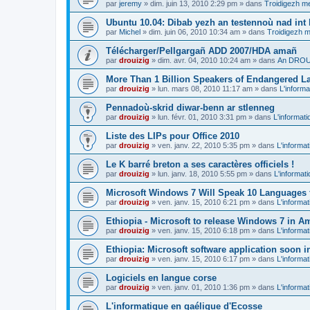
par
jeremy
»
dim. juin 13, 2010 2:29 pm
» dans
Troidigezh me
Ubuntu 10.04: Dibab yezh an testennoù nad int k
par
Michel
»
dim. juin 06, 2010 10:34 am
» dans
Troidigezh m
Télécharger/Pellgargañ ADD 2007/HDA amañ
par
drouizig
»
dim. avr. 04, 2010 10:24 am
» dans
An DROUI
More Than 1 Billion Speakers of Endangered L
par
drouizig
»
lun. mars 08, 2010 11:17 am
» dans
L'informa
Pennadoù-skrid diwar-benn ar stlenneg
par
drouizig
»
lun. févr. 01, 2010 3:31 pm
» dans
L'informati
Liste des LIPs pour Office 2010
par
drouizig
»
ven. janv. 22, 2010 5:35 pm
» dans
L'informat
Le K barré breton a ses caractères officiels !
par
drouizig
»
lun. janv. 18, 2010 5:55 pm
» dans
L'informat
Microsoft Windows 7 Will Speak 10 Languages 
par
drouizig
»
ven. janv. 15, 2010 6:21 pm
» dans
L'informat
Ethiopia - Microsoft to release Windows 7 in A
par
drouizig
»
ven. janv. 15, 2010 6:18 pm
» dans
L'informat
Ethiopia: Microsoft software application soon 
par
drouizig
»
ven. janv. 15, 2010 6:17 pm
» dans
L'informat
Logiciels en langue corse
par
drouizig
»
ven. janv. 01, 2010 1:36 pm
» dans
L'informat
L'informatique en gaélique d'Ecosse