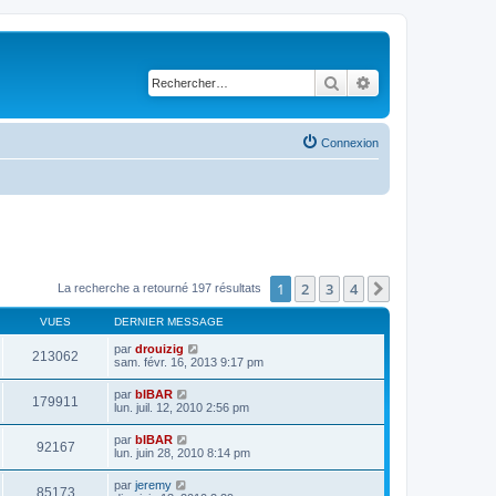
Rechercher
Recherche avancé
Connexion
1
2
3
4
Suivant
La recherche a retourné 197 résultats
VUES
DERNIER MESSAGE
par
drouizig
213062
sam. févr. 16, 2013 9:17 pm
par
bIBAR
179911
lun. juil. 12, 2010 2:56 pm
par
bIBAR
92167
lun. juin 28, 2010 8:14 pm
par
jeremy
85173