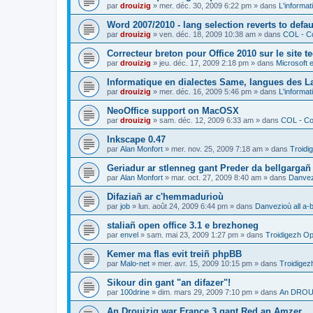
par
drouizig
»
mer. déc. 30, 2009 6:22 pm
» dans
L'informat
Word 2007/2010 - lang selection reverts to defa
par
drouizig
»
ven. déc. 18, 2009 10:38 am
» dans
COL - Co
Correcteur breton pour Office 2010 sur le site 
par
drouizig
»
jeu. déc. 17, 2009 2:18 pm
» dans
Microsoft e
Informatique en dialectes Same, langues des 
par
drouizig
»
mer. déc. 16, 2009 5:46 pm
» dans
L'informat
NeoOffice support on MacOSX
par
drouizig
»
sam. déc. 12, 2009 6:33 am
» dans
COL - Cor
Inkscape 0.47
par
Alan Monfort
»
mer. nov. 25, 2009 7:18 am
» dans
Troidi
Geriadur ar stlenneg gant Preder da bellgargañ
par
Alan Monfort
»
mar. oct. 27, 2009 8:40 am
» dans
Danvezi
Difaziañ ar c'hemmadurioù
par
job
»
lun. août 24, 2009 6:44 pm
» dans
Danvezioù all a-
staliañ open office 3.1 e brezhoneg
par
envel
»
sam. mai 23, 2009 1:27 pm
» dans
Troidigezh Op
Kemer ma flas evit treiñ phpBB
par
Malo-net
»
mer. avr. 15, 2009 10:15 pm
» dans
Troidigez
Sikour din gant "an difazer"!
par
100drine
»
dim. mars 29, 2009 7:10 pm
» dans
An DROUI
An Drouizig war France 3 gant Red an Amzer