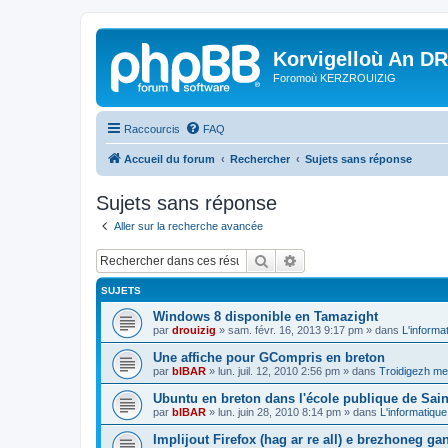
Korvigelloù An D
Foromoù KERZROUIZIG
Raccourcis
FAQ
Accueil du forum
Rechercher
Sujets sans réponse
Sujets sans réponse
Aller sur la recherche avancée
Rechercher
Recherche avancée
SUJETS
Windows 8 disponible en Tamazight
par
drouizig
»
sam. févr. 16, 2013 9:17 pm
» dans
L'informa
Une affiche pour GCompris en breton
par
bIBAR
»
lun. juil. 12, 2010 2:56 pm
» dans
Troidigezh mez
Ubuntu en breton dans l'école publique de Sain
par
bIBAR
»
lun. juin 28, 2010 8:14 pm
» dans
L'informatique
Implijout Firefox (hag ar re all) e brezhoneg ga