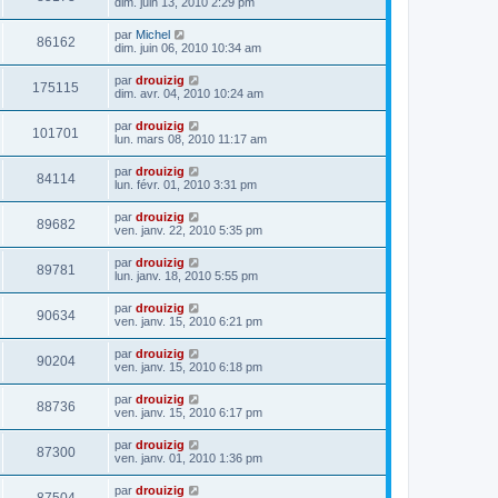
dim. juin 13, 2010 2:29 pm
par
Michel
86162
dim. juin 06, 2010 10:34 am
par
drouizig
175115
dim. avr. 04, 2010 10:24 am
par
drouizig
101701
lun. mars 08, 2010 11:17 am
par
drouizig
84114
lun. févr. 01, 2010 3:31 pm
par
drouizig
89682
ven. janv. 22, 2010 5:35 pm
par
drouizig
89781
lun. janv. 18, 2010 5:55 pm
par
drouizig
90634
ven. janv. 15, 2010 6:21 pm
par
drouizig
90204
ven. janv. 15, 2010 6:18 pm
par
drouizig
88736
ven. janv. 15, 2010 6:17 pm
par
drouizig
87300
ven. janv. 01, 2010 1:36 pm
par
drouizig