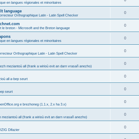
0
ique en langues régionales et minoritaires
ult language
0
rrecteur Orthographique Latin - Latin Spell Checker
technet.com
0
t le breton - Microsoft and the Breton language
Lapons
0
ique en langues régionales et minoritaires
0
recteur Orthographique Latin - Latin Spell Checker
0
gezh meziantoù all (frank a wirioù evit an darn vrasañ anezho)
0
où all a-bep seurt
0
bep seurt
0
enOffice.org e brezhoneg (1.1.x, 2.x ha 3.x)
0
h meziantoù all (frank a wirioù evit an darn vrasañ anezho)
0
ZIG Difazier