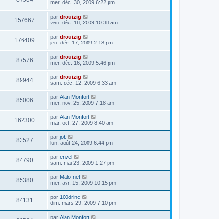
87504
mer. déc. 30, 2009 6:22 pm
par
drouizig
157667
ven. déc. 18, 2009 10:38 am
par
drouizig
176409
jeu. déc. 17, 2009 2:18 pm
par
drouizig
87576
mer. déc. 16, 2009 5:46 pm
par
drouizig
89944
sam. déc. 12, 2009 6:33 am
par
Alan Monfort
85006
mer. nov. 25, 2009 7:18 am
par
Alan Monfort
162300
mar. oct. 27, 2009 8:40 am
par
job
83527
lun. août 24, 2009 6:44 pm
par
envel
84790
sam. mai 23, 2009 1:27 pm
par
Malo-net
85380
mer. avr. 15, 2009 10:15 pm
par
100drine
84131
dim. mars 29, 2009 7:10 pm
par
Alan Monfort