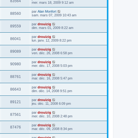
83564
mer. mars 18, 2009 9:12 am
par
Alan Monfort
88560
sam. mars 07, 2009 10:43 am
par
drouizig
89559
dim. mars 01, 2009 8:22 am
par
drouizig
86041
lun. janv. 12, 2009 8:22 pm
par
drouizig
89089
ven. déc. 26, 2008 6:58 pm
par
drouizig
90980
mer. déc. 17, 2008 5:03 pm
par
drouizig
88761
mar. déc. 16, 2008 5:47 pm
par
drouizig
86643
dim. déc. 14, 2008 9:51 pm
par
drouizig
89121
jeu. déc. 11, 2008 6:09 pm
par
drouizig
87561
mer. déc. 10, 2008 2:48 pm
par
drouizig
87476
mar. déc. 09, 2008 8:34 pm
par
drouizig