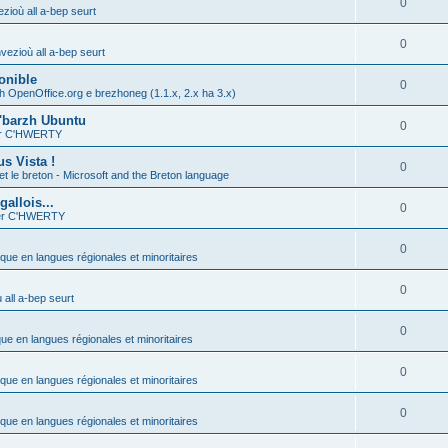
0
zioù all a-bep seurt
0
vezioù all a-bep seurt
onible
0
h OpenOffice.org e brezhoneg (1.1.x, 2.x ha 3.x)
'barzh Ubuntu
0
ier C'HWERTY
s Vista !
0
et le breton - Microsoft and the Breton language
allois...
0
ier C'HWERTY
0
ique en langues régionales et minoritaires
0
all a-bep seurt
0
que en langues régionales et minoritaires
0
ique en langues régionales et minoritaires
0
ique en langues régionales et minoritaires