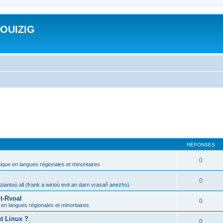
ROUIZIG
RÉPONSES
0
tique en langues régionales et minoritaires
0
iantoù all (frank a wirioù evit an darn vrasañ anezho)
t-Rvoal
0
 en langues régionales et minoritaires
nt Linux ?
0