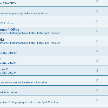
0
vier C'HWERTY
0
ique en langues régionales et minoritaires
0
IG Difazier
rosoft Office
0
recteur Orthographique Latin - Latin Spell Checker
OL)
0
recteur Orthographique Latin - Latin Spell Checker
0
IZIG Difazier
?
0
IZIG Difazier
 pas ?
0
IZIG Difazier
0
ique en langues régionales et minoritaires
0
all a-bep seurt
0
ecteur Orthographique Latin - Latin Spell Checker