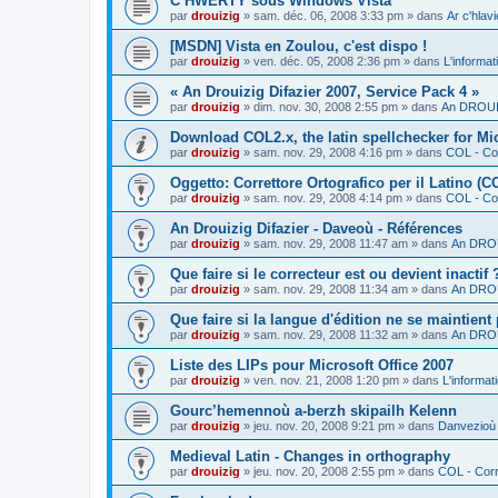
C’HWERTY sous Windows Vista
par
drouizig
»
sam. déc. 06, 2008 3:33 pm
» dans
Ar c'hla
[MSDN] Vista en Zoulou, c'est dispo !
par
drouizig
»
ven. déc. 05, 2008 2:36 pm
» dans
L'informat
« An Drouizig Difazier 2007, Service Pack 4 »
par
drouizig
»
dim. nov. 30, 2008 2:55 pm
» dans
An DROUIZ
Download COL2.x, the latin spellchecker for Mic
par
drouizig
»
sam. nov. 29, 2008 4:16 pm
» dans
COL - Cor
Oggetto: Correttore Ortografico per il Latino (C
par
drouizig
»
sam. nov. 29, 2008 4:14 pm
» dans
COL - Cor
An Drouizig Difazier - Daveoù - Références
par
drouizig
»
sam. nov. 29, 2008 11:47 am
» dans
An DROU
Que faire si le correcteur est ou devient inactif 
par
drouizig
»
sam. nov. 29, 2008 11:34 am
» dans
An DROU
Que faire si la langue d'édition ne se maintient
par
drouizig
»
sam. nov. 29, 2008 11:32 am
» dans
An DROU
Liste des LIPs pour Microsoft Office 2007
par
drouizig
»
ven. nov. 21, 2008 1:20 pm
» dans
L'informat
Gourc’hemennoù a-berzh skipailh Kelenn
par
drouizig
»
jeu. nov. 20, 2008 9:21 pm
» dans
Danvezioù 
Medieval Latin - Changes in orthography
par
drouizig
»
jeu. nov. 20, 2008 2:55 pm
» dans
COL - Corr