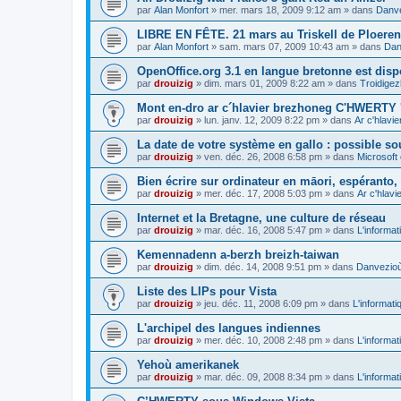
par
Alan Monfort
»
mer. mars 18, 2009 9:12 am
» dans
Danve
LIBRE EN FÊTE. 21 mars au Triskell de Ploeren
par
Alan Monfort
»
sam. mars 07, 2009 10:43 am
» dans
Dan
OpenOffice.org 3.1 en langue bretonne est disp
par
drouizig
»
dim. mars 01, 2009 8:22 am
» dans
Troidigez
Mont en-dro ar c´hlavier brezhoneg C'HWERTY 
par
drouizig
»
lun. janv. 12, 2009 8:22 pm
» dans
Ar c'hlav
La date de votre système en gallo : possible sou
par
drouizig
»
ven. déc. 26, 2008 6:58 pm
» dans
Microsoft 
Bien écrire sur ordinateur en māori, espéranto, g
par
drouizig
»
mer. déc. 17, 2008 5:03 pm
» dans
Ar c'hlav
Internet et la Bretagne, une culture de réseau
par
drouizig
»
mar. déc. 16, 2008 5:47 pm
» dans
L'informat
Kemennadenn a-berzh breizh-taiwan
par
drouizig
»
dim. déc. 14, 2008 9:51 pm
» dans
Danvezioù 
Liste des LIPs pour Vista
par
drouizig
»
jeu. déc. 11, 2008 6:09 pm
» dans
L'informati
L'archipel des langues indiennes
par
drouizig
»
mer. déc. 10, 2008 2:48 pm
» dans
L'informat
Yehoù amerikanek
par
drouizig
»
mar. déc. 09, 2008 8:34 pm
» dans
L'informat