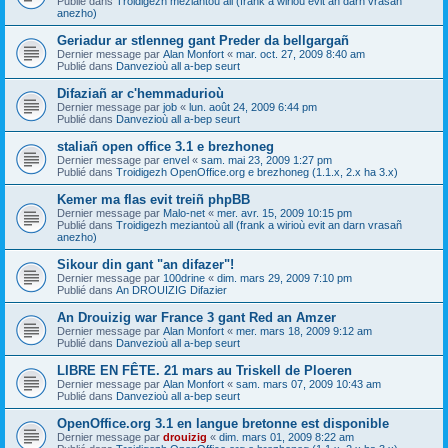
Publié dans
Troidigezh meziantoù all (frank a wirioù evit an darn vrasañ
anezho)
Geriadur ar stlenneg gant Preder da bellgargañ
Dernier message par
Alan Monfort
«
mar. oct. 27, 2009 8:40 am
Publié dans
Danvezioù all a-bep seurt
Difaziañ ar c'hemmadurioù
Dernier message par
job
«
lun. août 24, 2009 6:44 pm
Publié dans
Danvezioù all a-bep seurt
staliañ open office 3.1 e brezhoneg
Dernier message par
envel
«
sam. mai 23, 2009 1:27 pm
Publié dans
Troidigezh OpenOffice.org e brezhoneg (1.1.x, 2.x ha 3.x)
Kemer ma flas evit treiñ phpBB
Dernier message par
Malo-net
«
mer. avr. 15, 2009 10:15 pm
Publié dans
Troidigezh meziantoù all (frank a wirioù evit an darn vrasañ
anezho)
Sikour din gant "an difazer"!
Dernier message par
100drine
«
dim. mars 29, 2009 7:10 pm
Publié dans
An DROUIZIG Difazier
An Drouizig war France 3 gant Red an Amzer
Dernier message par
Alan Monfort
«
mer. mars 18, 2009 9:12 am
Publié dans
Danvezioù all a-bep seurt
LIBRE EN FÊTE. 21 mars au Triskell de Ploeren
Dernier message par
Alan Monfort
«
sam. mars 07, 2009 10:43 am
Publié dans
Danvezioù all a-bep seurt
OpenOffice.org 3.1 en langue bretonne est disponible
Dernier message par
drouizig
«
dim. mars 01, 2009 8:22 am