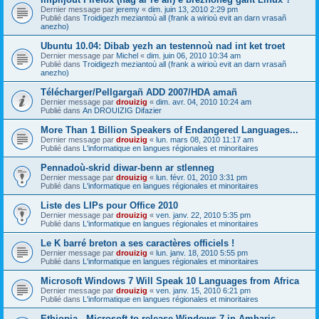
Dernier message par
jeremy
«
dim. juin 13, 2010 2:29 pm
Publié dans
Troidigezh meziantoù all (frank a wirioù evit an darn vrasañ
anezho)
Ubuntu 10.04: Dibab yezh an testennoù nad int ket troet
Dernier message par
Michel
«
dim. juin 06, 2010 10:34 am
Publié dans
Troidigezh meziantoù all (frank a wirioù evit an darn vrasañ
anezho)
Télécharger/Pellgargañ ADD 2007/HDA amañ
Dernier message par
drouizig
«
dim. avr. 04, 2010 10:24 am
Publié dans
An DROUIZIG Difazier
More Than 1 Billion Speakers of Endangered Languages...
Dernier message par
drouizig
«
lun. mars 08, 2010 11:17 am
Publié dans
L'informatique en langues régionales et minoritaires
Pennadoù-skrid diwar-benn ar stlenneg
Dernier message par
drouizig
«
lun. févr. 01, 2010 3:31 pm
Publié dans
L'informatique en langues régionales et minoritaires
Liste des LIPs pour Office 2010
Dernier message par
drouizig
«
ven. janv. 22, 2010 5:35 pm
Publié dans
L'informatique en langues régionales et minoritaires
Le K barré breton a ses caractères officiels !
Dernier message par
drouizig
«
lun. janv. 18, 2010 5:55 pm
Publié dans
L'informatique en langues régionales et minoritaires
Microsoft Windows 7 Will Speak 10 Languages from Africa
Dernier message par
drouizig
«
ven. janv. 15, 2010 6:21 pm
Publié dans
L'informatique en langues régionales et minoritaires
Ethiopia - Microsoft to release Windows 7 in Amharic