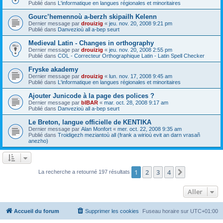
Publié dans
L'informatique en langues régionales et minoritaires
Gourc’hemennoù a-berzh skipailh Kelenn
Dernier message par
drouizig
«
jeu. nov. 20, 2008 9:21 pm
Publié dans
Danvezioù all a-bep seurt
Medieval Latin - Changes in orthography
Dernier message par
drouizig
«
jeu. nov. 20, 2008 2:55 pm
Publié dans
COL - Correcteur Orthographique Latin - Latin Spell Checker
Fryske akademy
Dernier message par
drouizig
«
lun. nov. 17, 2008 9:45 am
Publié dans
L'informatique en langues régionales et minoritaires
Ajouter Junicode à la page des polices ?
Dernier message par
bIBAR
«
mar. oct. 28, 2008 9:17 am
Publié dans
Danvezioù all a-bep seurt
Le Breton, langue officielle de KENTIKA
Dernier message par
Alan Monfort
«
mer. oct. 22, 2008 9:35 am
Publié dans
Troidigezh meziantoù all (frank a wirioù evit an darn vrasañ
anezho)
1
2
3
4
Suivant
La recherche a retourné 197 résultats
Aller
Accueil du forum
Supprimer les cookies
Fuseau horaire sur
UTC+01:00