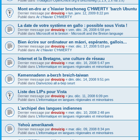
Publié dans
Troidigezh OpenOffice.org e brezhoneg (1.1.x, 2.x ha 3.x)
Mont en-dro ar c´hlavier brezhoneg C'HWERTY 'barzh Ubuntu
Dernier message par
drouizig
«
lun. janv. 12, 2009 8:22 pm
Publié dans
Ar c'hlavier C'HWERTY
La date de votre système en gallo : possible sous Vista !
Dernier message par
drouizig
«
ven. déc. 26, 2008 6:58 pm
Publié dans
Microsoft et le breton - Microsoft and the Breton language
Bien écrire sur ordinateur en māori, espéranto, gallois...
Dernier message par
drouizig
«
mer. déc. 17, 2008 5:03 pm
Publié dans
Ar c'hlavier C'HWERTY
Internet et la Bretagne, une culture de réseau
Dernier message par
drouizig
«
mar. déc. 16, 2008 5:47 pm
Publié dans
L'informatique en langues régionales et minoritaires
Kemennadenn a-berzh breizh-taiwan
Dernier message par
drouizig
«
dim. déc. 14, 2008 9:51 pm
Publié dans
Danvezioù all a-bep seurt
Liste des LIPs pour Vista
Dernier message par
drouizig
«
jeu. déc. 11, 2008 6:09 pm
Publié dans
L'informatique en langues régionales et minoritaires
L'archipel des langues indiennes
Dernier message par
drouizig
«
mer. déc. 10, 2008 2:48 pm
Publié dans
L'informatique en langues régionales et minoritaires
Yehoù amerikanek
Dernier message par
drouizig
«
mar. déc. 09, 2008 8:34 pm
Publié dans
L'informatique en langues régionales et minoritaires