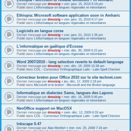
Dernier message par
drouizig
«
ven. janv. 15, 2010 6:18 pm
Publié dans
L'informatique en langues régionales et minoritaires
Ethiopia: Microsoft software application soon in Amharic
Dernier message par
drouizig
«
ven. janv. 15, 2010 6:17 pm
Publié dans
L'informatique en langues régionales et minoritaires
Logiciels en langue corse
Dernier message par
drouizig
«
ven. janv. 01, 2010 1:36 pm
Publié dans
L'informatique en langues régionales et minoritaires
L'informatique en gaélique d'Ecosse
Dernier message par
drouizig
«
mer. déc. 30, 2009 6:22 pm
Publié dans
L'informatique en langues régionales et minoritaires
Word 2007/2010 - lang selection reverts to default language
Dernier message par
drouizig
«
ven. déc. 18, 2009 10:38 am
Publié dans
COL - Correcteur Orthographique Latin - Latin Spell Checker
Correcteur breton pour Office 2010 sur le site technet.com
Dernier message par
drouizig
«
jeu. déc. 17, 2009 2:18 pm
Publié dans
Microsoft et le breton - Microsoft and the Breton language
Informatique en dialectes Same, langues des Lapons
Dernier message par
drouizig
«
mer. déc. 16, 2009 5:46 pm
Publié dans
L'informatique en langues régionales et minoritaires
NeoOffice support on MacOSX
Dernier message par
drouizig
«
sam. déc. 12, 2009 6:33 am
Publié dans
COL - Correcteur Orthographique Latin - Latin Spell Checker
Inkscape 0.47
Dernier message par
Alan Monfort
«
mer. nov. 25, 2009 7:18 am