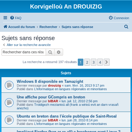
Korvigelloù An DROUIZIG
FAQ
Connexion
R
Accueil du forum
Rechercher
Sujets sans réponse
e
Sujets sans réponse
c
Aller sur la recherche avancée
h
Rechercher
Recherche avancée
e
1
2
3
4
Suivant
La recherche a retourné 197 résultats
r
c
Sujets
h
Windows 8 disponible en Tamazight
e
Dernier message par
drouizig
«
sam. févr. 16, 2013 9:17 pm
Publié dans
L'informatique en langues régionales et minoritaires
r
Une affiche pour GCompris en breton
Dernier message par
bIBAR
«
lun. juil. 12, 2010 2:56 pm
Publié dans
Troidigezh meziantoù all (frank a wirioù evit an darn vrasañ
anezho)
Ubuntu en breton dans l'école publique de Saint-Rvoal
Dernier message par
bIBAR
«
lun. juin 28, 2010 8:14 pm
Publié dans
L'informatique en langues régionales et minoritaires
Implijout Firefox (hag ar re all) e brezhoneg gant Linux ?