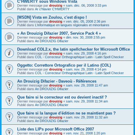
C’HWERTY sous Windows Vista
Dernier message par
drouizig
«
sam. déc. 06, 2008 3:33 pm
Publié dans
Ar c'hlavier C'HWERTY
[MSDN] Vista en Zoulou, c'est dispo !
Dernier message par
drouizig
«
ven. déc. 05, 2008 2:36 pm
Publié dans
L'informatique en langues régionales et minoritaires
« An Drouizig Difazier 2007, Service Pack 4 »
Dernier message par
drouizig
«
dim. nov. 30, 2008 2:55 pm
Publié dans
An DROUIZIG Difazier
Download COL2.x, the latin spellchecker for Microsoft Office
Dernier message par
drouizig
«
sam. nov. 29, 2008 4:16 pm
Publié dans
COL - Correcteur Orthographique Latin - Latin Spell Checker
Oggetto: Correttore Ortografico per il Latino (COL)
Dernier message par
drouizig
«
sam. nov. 29, 2008 4:14 pm
Publié dans
COL - Correcteur Orthographique Latin - Latin Spell Checker
An Drouizig Difazier - Daveoù - Références
Dernier message par
drouizig
«
sam. nov. 29, 2008 11:47 am
Publié dans
An DROUIZIG Difazier
Que faire si le correcteur est ou devient inactif ?
Dernier message par
drouizig
«
sam. nov. 29, 2008 11:34 am
Publié dans
An DROUIZIG Difazier
Que faire si la langue d'édition ne se maintient pas ?
Dernier message par
drouizig
«
sam. nov. 29, 2008 11:32 am
Publié dans
An DROUIZIG Difazier
Liste des LIPs pour Microsoft Office 2007
Dernier message par
drouizig
«
ven. nov. 21, 2008 1:20 pm