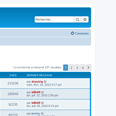
Rechercher
Recherche avancé
Connexion
1
2
3
4
Suivant
La recherche a retourné 197 résultats
VUES
DERNIER MESSAGE
par
drouizig
213236
sam. févr. 16, 2013 9:17 pm
par
bIBAR
180040
lun. juil. 12, 2010 2:56 pm
par
bIBAR
92235
lun. juin 28, 2010 8:14 pm
par
jeremy
85225