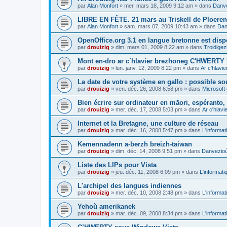
par
Alan Monfort
»
mer. mars 18, 2009 9:12 am
» dans
Danve
LIBRE EN FÊTE. 21 mars au Triskell de Ploeren
par
Alan Monfort
»
sam. mars 07, 2009 10:43 am
» dans
Dan
OpenOffice.org 3.1 en langue bretonne est disp
par
drouizig
»
dim. mars 01, 2009 8:22 am
» dans
Troidigez
Mont en-dro ar c´hlavier brezhoneg C'HWERTY 
par
drouizig
»
lun. janv. 12, 2009 8:22 pm
» dans
Ar c'hlav
La date de votre système en gallo : possible sou
par
drouizig
»
ven. déc. 26, 2008 6:58 pm
» dans
Microsoft 
Bien écrire sur ordinateur en māori, espéranto, g
par
drouizig
»
mer. déc. 17, 2008 5:03 pm
» dans
Ar c'hlav
Internet et la Bretagne, une culture de réseau
par
drouizig
»
mar. déc. 16, 2008 5:47 pm
» dans
L'informat
Kemennadenn a-berzh breizh-taiwan
par
drouizig
»
dim. déc. 14, 2008 9:51 pm
» dans
Danvezioù 
Liste des LIPs pour Vista
par
drouizig
»
jeu. déc. 11, 2008 6:09 pm
» dans
L'informati
L'archipel des langues indiennes
par
drouizig
»
mer. déc. 10, 2008 2:48 pm
» dans
L'informat
Yehoù amerikanek
par
drouizig
»
mar. déc. 09, 2008 8:34 pm
» dans
L'informat