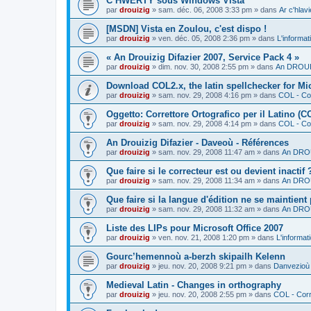
C’HWERTY sous Windows Vista
par
drouizig
»
sam. déc. 06, 2008 3:33 pm
» dans
Ar c'hla
[MSDN] Vista en Zoulou, c'est dispo !
par
drouizig
»
ven. déc. 05, 2008 2:36 pm
» dans
L'informat
« An Drouizig Difazier 2007, Service Pack 4 »
par
drouizig
»
dim. nov. 30, 2008 2:55 pm
» dans
An DROUIZ
Download COL2.x, the latin spellchecker for Mic
par
drouizig
»
sam. nov. 29, 2008 4:16 pm
» dans
COL - Cor
Oggetto: Correttore Ortografico per il Latino (C
par
drouizig
»
sam. nov. 29, 2008 4:14 pm
» dans
COL - Cor
An Drouizig Difazier - Daveoù - Références
par
drouizig
»
sam. nov. 29, 2008 11:47 am
» dans
An DROU
Que faire si le correcteur est ou devient inactif 
par
drouizig
»
sam. nov. 29, 2008 11:34 am
» dans
An DROU
Que faire si la langue d'édition ne se maintient
par
drouizig
»
sam. nov. 29, 2008 11:32 am
» dans
An DROU
Liste des LIPs pour Microsoft Office 2007
par
drouizig
»
ven. nov. 21, 2008 1:20 pm
» dans
L'informat
Gourc’hemennoù a-berzh skipailh Kelenn
par
drouizig
»
jeu. nov. 20, 2008 9:21 pm
» dans
Danvezioù 
Medieval Latin - Changes in orthography
par
drouizig
»
jeu. nov. 20, 2008 2:55 pm
» dans
COL - Corr