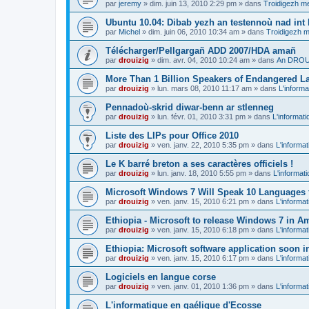
par
jeremy
»
dim. juin 13, 2010 2:29 pm
» dans
Troidigezh me
Ubuntu 10.04: Dibab yezh an testennoù nad int k
par
Michel
»
dim. juin 06, 2010 10:34 am
» dans
Troidigezh m
Télécharger/Pellgargañ ADD 2007/HDA amañ
par
drouizig
»
dim. avr. 04, 2010 10:24 am
» dans
An DROUI
More Than 1 Billion Speakers of Endangered L
par
drouizig
»
lun. mars 08, 2010 11:17 am
» dans
L'informa
Pennadoù-skrid diwar-benn ar stlenneg
par
drouizig
»
lun. févr. 01, 2010 3:31 pm
» dans
L'informati
Liste des LIPs pour Office 2010
par
drouizig
»
ven. janv. 22, 2010 5:35 pm
» dans
L'informat
Le K barré breton a ses caractères officiels !
par
drouizig
»
lun. janv. 18, 2010 5:55 pm
» dans
L'informat
Microsoft Windows 7 Will Speak 10 Languages 
par
drouizig
»
ven. janv. 15, 2010 6:21 pm
» dans
L'informat
Ethiopia - Microsoft to release Windows 7 in A
par
drouizig
»
ven. janv. 15, 2010 6:18 pm
» dans
L'informat
Ethiopia: Microsoft software application soon 
par
drouizig
»
ven. janv. 15, 2010 6:17 pm
» dans
L'informat
Logiciels en langue corse
par
drouizig
»
ven. janv. 01, 2010 1:36 pm
» dans
L'informat
L'informatique en gaélique d'Ecosse