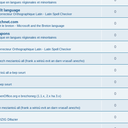
0
ique en langues régionales et minoritaires
ult language
0
rrecteur Orthographique Latin - Latin Spell Checker
technet.com
0
t le breton - Microsoft and the Breton language
Lapons
0
ique en langues régionales et minoritaires
0
recteur Orthographique Latin - Latin Spell Checker
0
gezh meziantoù all (frank a wirioù evit an darn vrasañ anezho)
0
où all a-bep seurt
0
bep seurt
0
enOffice.org e brezhoneg (1.1.x, 2.x ha 3.x)
0
h meziantoù all (frank a wirioù evit an darn vrasañ anezho)
0
ZIG Difazier