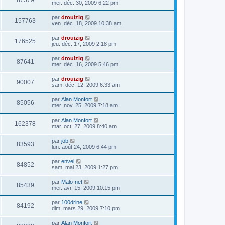
87579
mer. déc. 30, 2009 6:22 pm
par
drouizig
157763
ven. déc. 18, 2009 10:38 am
par
drouizig
176525
jeu. déc. 17, 2009 2:18 pm
par
drouizig
87641
mer. déc. 16, 2009 5:46 pm
par
drouizig
90007
sam. déc. 12, 2009 6:33 am
par
Alan Monfort
85056
mer. nov. 25, 2009 7:18 am
par
Alan Monfort
162378
mar. oct. 27, 2009 8:40 am
par
job
83593
lun. août 24, 2009 6:44 pm
par
envel
84852
sam. mai 23, 2009 1:27 pm
par
Malo-net
85439
mer. avr. 15, 2009 10:15 pm
par
100drine
84192
dim. mars 29, 2009 7:10 pm
par
Alan Monfort