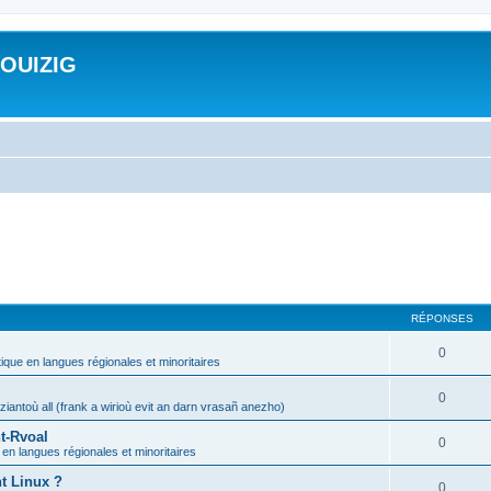
ROUIZIG
RÉPONSES
0
tique en langues régionales et minoritaires
0
iantoù all (frank a wirioù evit an darn vrasañ anezho)
t-Rvoal
0
 en langues régionales et minoritaires
nt Linux ?
0