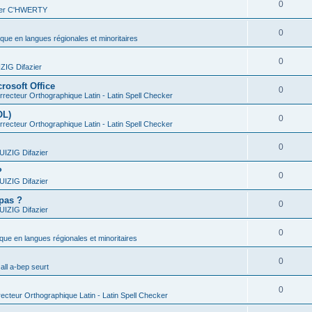
0
vier C'HWERTY
0
ique en langues régionales et minoritaires
0
IG Difazier
rosoft Office
0
recteur Orthographique Latin - Latin Spell Checker
OL)
0
recteur Orthographique Latin - Latin Spell Checker
0
IZIG Difazier
?
0
IZIG Difazier
 pas ?
0
IZIG Difazier
0
ique en langues régionales et minoritaires
0
all a-bep seurt
0
ecteur Orthographique Latin - Latin Spell Checker