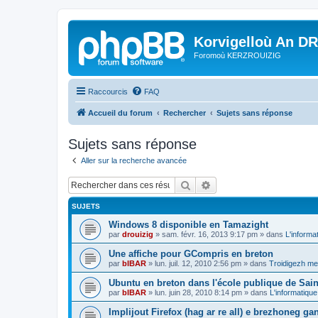
Korvigelloù An D
Foromoù KERZROUIZIG
Raccourcis
FAQ
Accueil du forum
Rechercher
Sujets sans réponse
Sujets sans réponse
Aller sur la recherche avancée
Rechercher
Recherche avancée
SUJETS
Windows 8 disponible en Tamazight
par
drouizig
»
sam. févr. 16, 2013 9:17 pm
» dans
L'informa
Une affiche pour GCompris en breton
par
bIBAR
»
lun. juil. 12, 2010 2:56 pm
» dans
Troidigezh mez
Ubuntu en breton dans l'école publique de Sain
par
bIBAR
»
lun. juin 28, 2010 8:14 pm
» dans
L'informatique
Implijout Firefox (hag ar re all) e brezhoneg ga