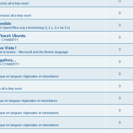
0
zioù all a-bep seurt
0
vezioù all a-bep seurt
onible
0
h OpenOffice.org e brezhoneg (1.1.x, 2.x ha 3.x)
'barzh Ubuntu
0
ier C'HWERTY
s Vista !
0
et le breton - Microsoft and the Breton language
allois...
0
ier C'HWERTY
0
ique en langues régionales et minoritaires
0
all a-bep seurt
0
que en langues régionales et minoritaires
0
ique en langues régionales et minoritaires
0
ique en langues régionales et minoritaires