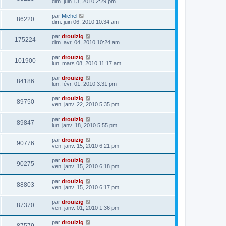
dim. juin 13, 2010 2:29 pm
par
Michel
86220
dim. juin 06, 2010 10:34 am
par
drouizig
175224
dim. avr. 04, 2010 10:24 am
par
drouizig
101900
lun. mars 08, 2010 11:17 am
par
drouizig
84186
lun. févr. 01, 2010 3:31 pm
par
drouizig
89750
ven. janv. 22, 2010 5:35 pm
par
drouizig
89847
lun. janv. 18, 2010 5:55 pm
par
drouizig
90776
ven. janv. 15, 2010 6:21 pm
par
drouizig
90275
ven. janv. 15, 2010 6:18 pm
par
drouizig
88803
ven. janv. 15, 2010 6:17 pm
par
drouizig
87370
ven. janv. 01, 2010 1:36 pm
par
drouizig