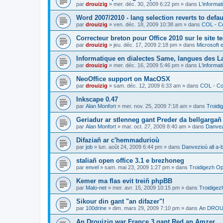
par
drouizig
»
mer. déc. 30, 2009 6:22 pm
» dans
L'informat
Word 2007/2010 - lang selection reverts to defa
par
drouizig
»
ven. déc. 18, 2009 10:38 am
» dans
COL - Co
Correcteur breton pour Office 2010 sur le site 
par
drouizig
»
jeu. déc. 17, 2009 2:18 pm
» dans
Microsoft e
Informatique en dialectes Same, langues des 
par
drouizig
»
mer. déc. 16, 2009 5:46 pm
» dans
L'informat
NeoOffice support on MacOSX
par
drouizig
»
sam. déc. 12, 2009 6:33 am
» dans
COL - Cor
Inkscape 0.47
par
Alan Monfort
»
mer. nov. 25, 2009 7:18 am
» dans
Troidi
Geriadur ar stlenneg gant Preder da bellgargañ
par
Alan Monfort
»
mar. oct. 27, 2009 8:40 am
» dans
Danvezi
Difaziañ ar c'hemmadurioù
par
job
»
lun. août 24, 2009 6:44 pm
» dans
Danvezioù all a-
staliañ open office 3.1 e brezhoneg
par
envel
»
sam. mai 23, 2009 1:27 pm
» dans
Troidigezh Op
Kemer ma flas evit treiñ phpBB
par
Malo-net
»
mer. avr. 15, 2009 10:15 pm
» dans
Troidigez
Sikour din gant "an difazer"!
par
100drine
»
dim. mars 29, 2009 7:10 pm
» dans
An DROUI
An Drouizig war France 3 gant Red an Amzer