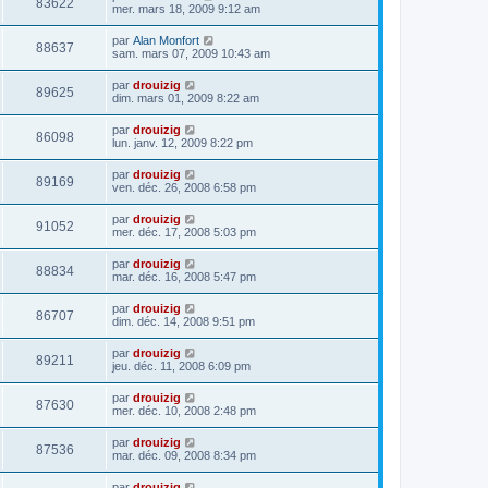
83622
mer. mars 18, 2009 9:12 am
par
Alan Monfort
88637
sam. mars 07, 2009 10:43 am
par
drouizig
89625
dim. mars 01, 2009 8:22 am
par
drouizig
86098
lun. janv. 12, 2009 8:22 pm
par
drouizig
89169
ven. déc. 26, 2008 6:58 pm
par
drouizig
91052
mer. déc. 17, 2008 5:03 pm
par
drouizig
88834
mar. déc. 16, 2008 5:47 pm
par
drouizig
86707
dim. déc. 14, 2008 9:51 pm
par
drouizig
89211
jeu. déc. 11, 2008 6:09 pm
par
drouizig
87630
mer. déc. 10, 2008 2:48 pm
par
drouizig
87536
mar. déc. 09, 2008 8:34 pm
par
drouizig