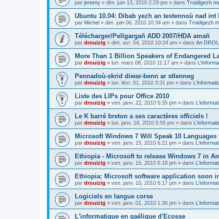
par
jeremy
»
dim. juin 13, 2010 2:29 pm
» dans
Troidigezh me
Ubuntu 10.04: Dibab yezh an testennoù nad int k
par
Michel
»
dim. juin 06, 2010 10:34 am
» dans
Troidigezh m
Télécharger/Pellgargañ ADD 2007/HDA amañ
par
drouizig
»
dim. avr. 04, 2010 10:24 am
» dans
An DROUI
More Than 1 Billion Speakers of Endangered L
par
drouizig
»
lun. mars 08, 2010 11:17 am
» dans
L'informa
Pennadoù-skrid diwar-benn ar stlenneg
par
drouizig
»
lun. févr. 01, 2010 3:31 pm
» dans
L'informati
Liste des LIPs pour Office 2010
par
drouizig
»
ven. janv. 22, 2010 5:35 pm
» dans
L'informat
Le K barré breton a ses caractères officiels !
par
drouizig
»
lun. janv. 18, 2010 5:55 pm
» dans
L'informat
Microsoft Windows 7 Will Speak 10 Languages 
par
drouizig
»
ven. janv. 15, 2010 6:21 pm
» dans
L'informat
Ethiopia - Microsoft to release Windows 7 in A
par
drouizig
»
ven. janv. 15, 2010 6:18 pm
» dans
L'informat
Ethiopia: Microsoft software application soon 
par
drouizig
»
ven. janv. 15, 2010 6:17 pm
» dans
L'informat
Logiciels en langue corse
par
drouizig
»
ven. janv. 01, 2010 1:36 pm
» dans
L'informat
L'informatique en gaélique d'Ecosse