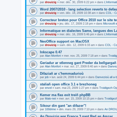
par
drouizig
»
mer. déc. 30, 2009 6:22 pm
» dans
L'informat
Word 2007/2010 - lang selection reverts to defa
par
drouizig
»
ven. déc. 18, 2009 10:38 am
» dans
COL - Co
Correcteur breton pour Office 2010 sur le site 
par
drouizig
»
jeu. déc. 17, 2009 2:18 pm
» dans
Microsoft e
Informatique en dialectes Same, langues des 
par
drouizig
»
mer. déc. 16, 2009 5:46 pm
» dans
L'informat
NeoOffice support on MacOSX
par
drouizig
»
sam. déc. 12, 2009 6:33 am
» dans
COL - Cor
Inkscape 0.47
par
Alan Monfort
»
mer. nov. 25, 2009 7:18 am
» dans
Troidi
Geriadur ar stlenneg gant Preder da bellgargañ
par
Alan Monfort
»
mar. oct. 27, 2009 8:40 am
» dans
Danvezi
Difaziañ ar c'hemmadurioù
par
job
»
lun. août 24, 2009 6:44 pm
» dans
Danvezioù all a-
staliañ open office 3.1 e brezhoneg
par
envel
»
sam. mai 23, 2009 1:27 pm
» dans
Troidigezh Op
Kemer ma flas evit treiñ phpBB
par
Malo-net
»
mer. avr. 15, 2009 10:15 pm
» dans
Troidigez
Sikour din gant "an difazer"!
par
100drine
»
dim. mars 29, 2009 7:10 pm
» dans
An DROUI
An Drouizig war France 3 gant Red an Amzer