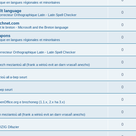
0
ique en langues régionales et minoritaires
ult language
0
rrecteur Orthographique Latin - Latin Spell Checker
technet.com
0
t le breton - Microsoft and the Breton language
Lapons
0
ique en langues régionales et minoritaires
0
recteur Orthographique Latin - Latin Spell Checker
0
gezh meziantoù all (frank a wirioù evit an darn vrasañ anezho)
0
où all a-bep seurt
0
bep seurt
0
enOffice.org e brezhoneg (1.1.x, 2.x ha 3.x)
0
h meziantoù all (frank a wirioù evit an darn vrasañ anezho)
0
ZIG Difazier