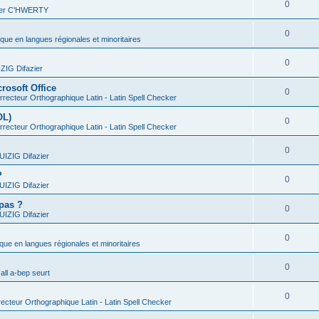
0
vier C'HWERTY
0
ique en langues régionales et minoritaires
0
IG Difazier
rosoft Office
0
recteur Orthographique Latin - Latin Spell Checker
OL)
0
recteur Orthographique Latin - Latin Spell Checker
0
IZIG Difazier
?
0
IZIG Difazier
 pas ?
0
IZIG Difazier
0
ique en langues régionales et minoritaires
0
all a-bep seurt
0
ecteur Orthographique Latin - Latin Spell Checker