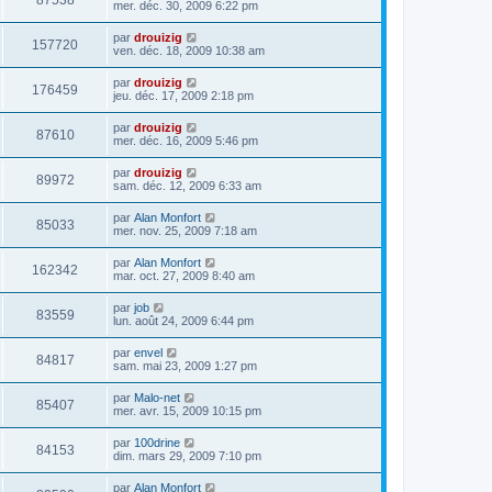
87538
mer. déc. 30, 2009 6:22 pm
par
drouizig
157720
ven. déc. 18, 2009 10:38 am
par
drouizig
176459
jeu. déc. 17, 2009 2:18 pm
par
drouizig
87610
mer. déc. 16, 2009 5:46 pm
par
drouizig
89972
sam. déc. 12, 2009 6:33 am
par
Alan Monfort
85033
mer. nov. 25, 2009 7:18 am
par
Alan Monfort
162342
mar. oct. 27, 2009 8:40 am
par
job
83559
lun. août 24, 2009 6:44 pm
par
envel
84817
sam. mai 23, 2009 1:27 pm
par
Malo-net
85407
mer. avr. 15, 2009 10:15 pm
par
100drine
84153
dim. mars 29, 2009 7:10 pm
par
Alan Monfort