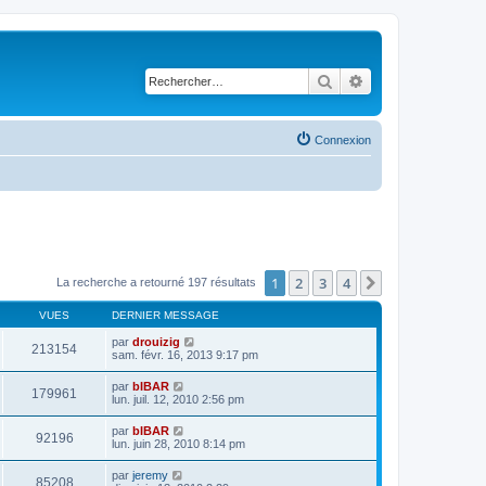
Rechercher
Recherche avancé
Connexion
1
2
3
4
Suivant
La recherche a retourné 197 résultats
VUES
DERNIER MESSAGE
par
drouizig
213154
sam. févr. 16, 2013 9:17 pm
par
bIBAR
179961
lun. juil. 12, 2010 2:56 pm
par
bIBAR
92196
lun. juin 28, 2010 8:14 pm
par
jeremy
85208