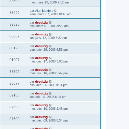
83590
mer. mars 18, 2009 9:12 am
par
Alan Monfort
88596
sam. mars 07, 2009 10:43 am
par
drouizig
89595
dim. mars 01, 2009 8:22 am
par
drouizig
86067
lun. janv. 12, 2009 8:22 pm
par
drouizig
89129
ven. déc. 26, 2008 6:58 pm
par
drouizig
91007
mer. déc. 17, 2008 5:03 pm
par
drouizig
88795
mar. déc. 16, 2008 5:47 pm
par
drouizig
86677
dim. déc. 14, 2008 9:51 pm
par
drouizig
89166
jeu. déc. 11, 2008 6:09 pm
par
drouizig
87593
mer. déc. 10, 2008 2:48 pm
par
drouizig
87503
mar. déc. 09, 2008 8:34 pm
par
drouizig