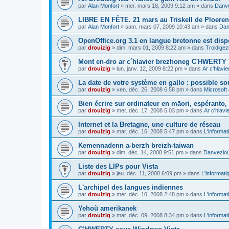
par
Alan Monfort
»
mer. mars 18, 2009 9:12 am
» dans
Danve
LIBRE EN FÊTE. 21 mars au Triskell de Ploeren
par
Alan Monfort
»
sam. mars 07, 2009 10:43 am
» dans
Dan
OpenOffice.org 3.1 en langue bretonne est disp
par
drouizig
»
dim. mars 01, 2009 8:22 am
» dans
Troidigez
Mont en-dro ar c´hlavier brezhoneg C'HWERTY 
par
drouizig
»
lun. janv. 12, 2009 8:22 pm
» dans
Ar c'hlav
La date de votre système en gallo : possible sou
par
drouizig
»
ven. déc. 26, 2008 6:58 pm
» dans
Microsoft 
Bien écrire sur ordinateur en māori, espéranto, g
par
drouizig
»
mer. déc. 17, 2008 5:03 pm
» dans
Ar c'hlav
Internet et la Bretagne, une culture de réseau
par
drouizig
»
mar. déc. 16, 2008 5:47 pm
» dans
L'informat
Kemennadenn a-berzh breizh-taiwan
par
drouizig
»
dim. déc. 14, 2008 9:51 pm
» dans
Danvezioù 
Liste des LIPs pour Vista
par
drouizig
»
jeu. déc. 11, 2008 6:09 pm
» dans
L'informati
L'archipel des langues indiennes
par
drouizig
»
mer. déc. 10, 2008 2:48 pm
» dans
L'informat
Yehoù amerikanek
par
drouizig
»
mar. déc. 09, 2008 8:34 pm
» dans
L'informat