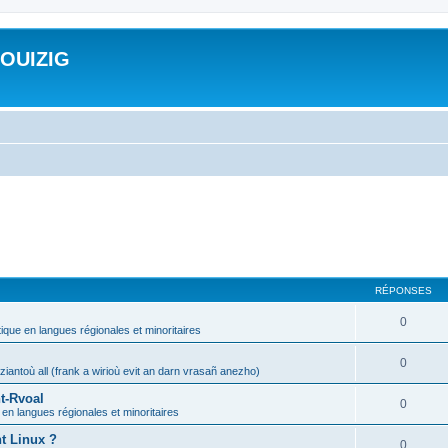
ROUIZIG
RÉPONSES
0
tique en langues régionales et minoritaires
0
iantoù all (frank a wirioù evit an darn vrasañ anezho)
t-Rvoal
0
 en langues régionales et minoritaires
nt Linux ?
0