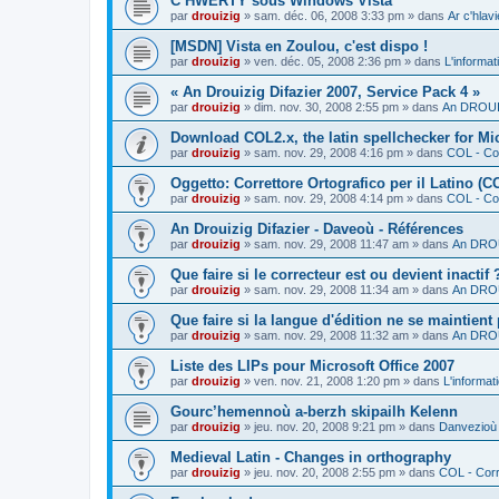
C’HWERTY sous Windows Vista
par
drouizig
»
sam. déc. 06, 2008 3:33 pm
» dans
Ar c'hla
[MSDN] Vista en Zoulou, c'est dispo !
par
drouizig
»
ven. déc. 05, 2008 2:36 pm
» dans
L'informat
« An Drouizig Difazier 2007, Service Pack 4 »
par
drouizig
»
dim. nov. 30, 2008 2:55 pm
» dans
An DROUIZ
Download COL2.x, the latin spellchecker for Mic
par
drouizig
»
sam. nov. 29, 2008 4:16 pm
» dans
COL - Cor
Oggetto: Correttore Ortografico per il Latino (C
par
drouizig
»
sam. nov. 29, 2008 4:14 pm
» dans
COL - Cor
An Drouizig Difazier - Daveoù - Références
par
drouizig
»
sam. nov. 29, 2008 11:47 am
» dans
An DROU
Que faire si le correcteur est ou devient inactif 
par
drouizig
»
sam. nov. 29, 2008 11:34 am
» dans
An DROU
Que faire si la langue d'édition ne se maintient
par
drouizig
»
sam. nov. 29, 2008 11:32 am
» dans
An DROU
Liste des LIPs pour Microsoft Office 2007
par
drouizig
»
ven. nov. 21, 2008 1:20 pm
» dans
L'informat
Gourc’hemennoù a-berzh skipailh Kelenn
par
drouizig
»
jeu. nov. 20, 2008 9:21 pm
» dans
Danvezioù 
Medieval Latin - Changes in orthography
par
drouizig
»
jeu. nov. 20, 2008 2:55 pm
» dans
COL - Corr