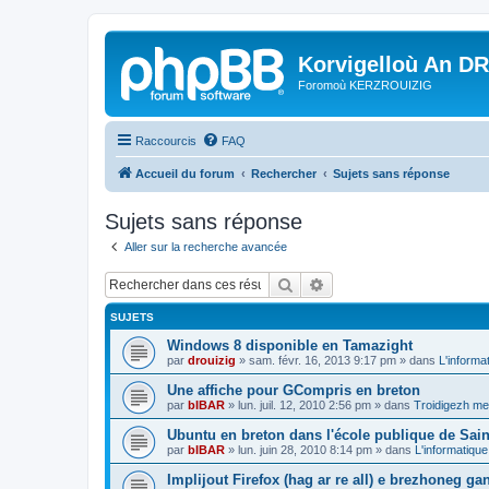
Korvigelloù An D
Foromoù KERZROUIZIG
Raccourcis
FAQ
Accueil du forum
Rechercher
Sujets sans réponse
Sujets sans réponse
Aller sur la recherche avancée
Rechercher
Recherche avancée
SUJETS
Windows 8 disponible en Tamazight
par
drouizig
»
sam. févr. 16, 2013 9:17 pm
» dans
L'informa
Une affiche pour GCompris en breton
par
bIBAR
»
lun. juil. 12, 2010 2:56 pm
» dans
Troidigezh mez
Ubuntu en breton dans l'école publique de Sain
par
bIBAR
»
lun. juin 28, 2010 8:14 pm
» dans
L'informatique
Implijout Firefox (hag ar re all) e brezhoneg ga