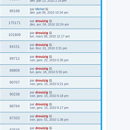
dim. juin 13, 2010 2:29 pm
par
Michel
86188
dim. juin 06, 2010 10:34 am
par
drouizig
175171
dim. avr. 04, 2010 10:24 am
par
drouizig
101809
lun. mars 08, 2010 11:17 am
par
drouizig
84151
lun. févr. 01, 2010 3:31 pm
par
drouizig
89712
ven. janv. 22, 2010 5:35 pm
par
drouizig
89809
lun. janv. 18, 2010 5:55 pm
par
drouizig
90707
ven. janv. 15, 2010 6:21 pm
par
drouizig
90238
ven. janv. 15, 2010 6:18 pm
par
drouizig
88764
ven. janv. 15, 2010 6:17 pm
par
drouizig
87333
ven. janv. 01, 2010 1:36 pm
par
drouizig