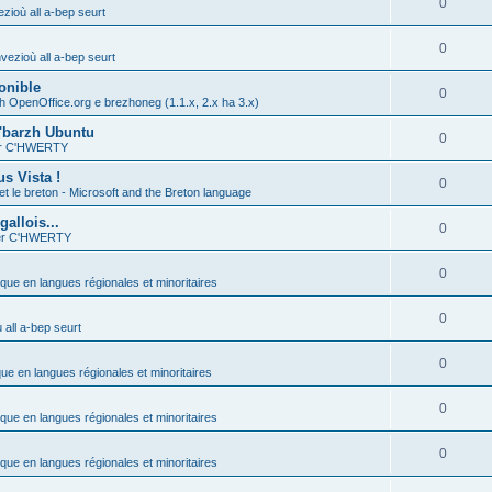
0
zioù all a-bep seurt
0
vezioù all a-bep seurt
onible
0
h OpenOffice.org e brezhoneg (1.1.x, 2.x ha 3.x)
'barzh Ubuntu
0
ier C'HWERTY
s Vista !
0
et le breton - Microsoft and the Breton language
allois...
0
ier C'HWERTY
0
ique en langues régionales et minoritaires
0
all a-bep seurt
0
que en langues régionales et minoritaires
0
ique en langues régionales et minoritaires
0
ique en langues régionales et minoritaires