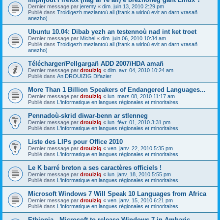
Dernier message par
jeremy
«
dim. juin 13, 2010 2:29 pm
Publié dans
Troidigezh meziantoù all (frank a wirioù evit an darn vrasañ
anezho)
Ubuntu 10.04: Dibab yezh an testennoù nad int ket troet
Dernier message par
Michel
«
dim. juin 06, 2010 10:34 am
Publié dans
Troidigezh meziantoù all (frank a wirioù evit an darn vrasañ
anezho)
Télécharger/Pellgargañ ADD 2007/HDA amañ
Dernier message par
drouizig
«
dim. avr. 04, 2010 10:24 am
Publié dans
An DROUIZIG Difazier
More Than 1 Billion Speakers of Endangered Languages...
Dernier message par
drouizig
«
lun. mars 08, 2010 11:17 am
Publié dans
L'informatique en langues régionales et minoritaires
Pennadoù-skrid diwar-benn ar stlenneg
Dernier message par
drouizig
«
lun. févr. 01, 2010 3:31 pm
Publié dans
L'informatique en langues régionales et minoritaires
Liste des LIPs pour Office 2010
Dernier message par
drouizig
«
ven. janv. 22, 2010 5:35 pm
Publié dans
L'informatique en langues régionales et minoritaires
Le K barré breton a ses caractères officiels !
Dernier message par
drouizig
«
lun. janv. 18, 2010 5:55 pm
Publié dans
L'informatique en langues régionales et minoritaires
Microsoft Windows 7 Will Speak 10 Languages from Africa
Dernier message par
drouizig
«
ven. janv. 15, 2010 6:21 pm
Publié dans
L'informatique en langues régionales et minoritaires
Ethiopia - Microsoft to release Windows 7 in Amharic