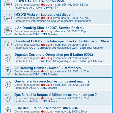
C’HWERTY sous Windows Vista
Dernier message par
drouizig
«
sam. déc. 06, 2008 3:33 pm
Publié dans
Ar c'hlavier C'HWERTY
[MSDN] Vista en Zoulou, c'est dispo !
Dernier message par
drouizig
«
ven. déc. 05, 2008 2:36 pm
Publié dans
L'informatique en langues régionales et minoritaires
« An Drouizig Difazier 2007, Service Pack 4 »
Dernier message par
drouizig
«
dim. nov. 30, 2008 2:55 pm
Publié dans
An DROUIZIG Difazier
Download COL2.x, the latin spellchecker for Microsoft Office
Dernier message par
drouizig
«
sam. nov. 29, 2008 4:16 pm
Publié dans
COL - Correcteur Orthographique Latin - Latin Spell Checker
Oggetto: Correttore Ortografico per il Latino (COL)
Dernier message par
drouizig
«
sam. nov. 29, 2008 4:14 pm
Publié dans
COL - Correcteur Orthographique Latin - Latin Spell Checker
An Drouizig Difazier - Daveoù - Références
Dernier message par
drouizig
«
sam. nov. 29, 2008 11:47 am
Publié dans
An DROUIZIG Difazier
Que faire si le correcteur est ou devient inactif ?
Dernier message par
drouizig
«
sam. nov. 29, 2008 11:34 am
Publié dans
An DROUIZIG Difazier
Que faire si la langue d'édition ne se maintient pas ?
Dernier message par
drouizig
«
sam. nov. 29, 2008 11:32 am
Publié dans
An DROUIZIG Difazier
Liste des LIPs pour Microsoft Office 2007
Dernier message par
drouizig
«
ven. nov. 21, 2008 1:20 pm