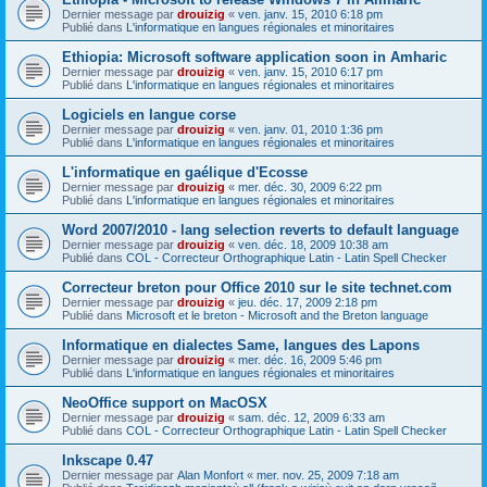
Dernier message par
drouizig
«
ven. janv. 15, 2010 6:18 pm
Publié dans
L'informatique en langues régionales et minoritaires
Ethiopia: Microsoft software application soon in Amharic
Dernier message par
drouizig
«
ven. janv. 15, 2010 6:17 pm
Publié dans
L'informatique en langues régionales et minoritaires
Logiciels en langue corse
Dernier message par
drouizig
«
ven. janv. 01, 2010 1:36 pm
Publié dans
L'informatique en langues régionales et minoritaires
L'informatique en gaélique d'Ecosse
Dernier message par
drouizig
«
mer. déc. 30, 2009 6:22 pm
Publié dans
L'informatique en langues régionales et minoritaires
Word 2007/2010 - lang selection reverts to default language
Dernier message par
drouizig
«
ven. déc. 18, 2009 10:38 am
Publié dans
COL - Correcteur Orthographique Latin - Latin Spell Checker
Correcteur breton pour Office 2010 sur le site technet.com
Dernier message par
drouizig
«
jeu. déc. 17, 2009 2:18 pm
Publié dans
Microsoft et le breton - Microsoft and the Breton language
Informatique en dialectes Same, langues des Lapons
Dernier message par
drouizig
«
mer. déc. 16, 2009 5:46 pm
Publié dans
L'informatique en langues régionales et minoritaires
NeoOffice support on MacOSX
Dernier message par
drouizig
«
sam. déc. 12, 2009 6:33 am
Publié dans
COL - Correcteur Orthographique Latin - Latin Spell Checker
Inkscape 0.47
Dernier message par
Alan Monfort
«
mer. nov. 25, 2009 7:18 am