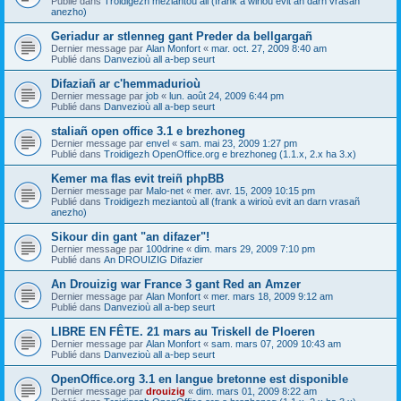
Publié dans
Troidigezh meziantoù all (frank a wirioù evit an darn vrasañ
anezho)
Geriadur ar stlenneg gant Preder da bellgargañ
Dernier message par
Alan Monfort
«
mar. oct. 27, 2009 8:40 am
Publié dans
Danvezioù all a-bep seurt
Difaziañ ar c'hemmadurioù
Dernier message par
job
«
lun. août 24, 2009 6:44 pm
Publié dans
Danvezioù all a-bep seurt
staliañ open office 3.1 e brezhoneg
Dernier message par
envel
«
sam. mai 23, 2009 1:27 pm
Publié dans
Troidigezh OpenOffice.org e brezhoneg (1.1.x, 2.x ha 3.x)
Kemer ma flas evit treiñ phpBB
Dernier message par
Malo-net
«
mer. avr. 15, 2009 10:15 pm
Publié dans
Troidigezh meziantoù all (frank a wirioù evit an darn vrasañ
anezho)
Sikour din gant "an difazer"!
Dernier message par
100drine
«
dim. mars 29, 2009 7:10 pm
Publié dans
An DROUIZIG Difazier
An Drouizig war France 3 gant Red an Amzer
Dernier message par
Alan Monfort
«
mer. mars 18, 2009 9:12 am
Publié dans
Danvezioù all a-bep seurt
LIBRE EN FÊTE. 21 mars au Triskell de Ploeren
Dernier message par
Alan Monfort
«
sam. mars 07, 2009 10:43 am
Publié dans
Danvezioù all a-bep seurt
OpenOffice.org 3.1 en langue bretonne est disponible
Dernier message par
drouizig
«
dim. mars 01, 2009 8:22 am