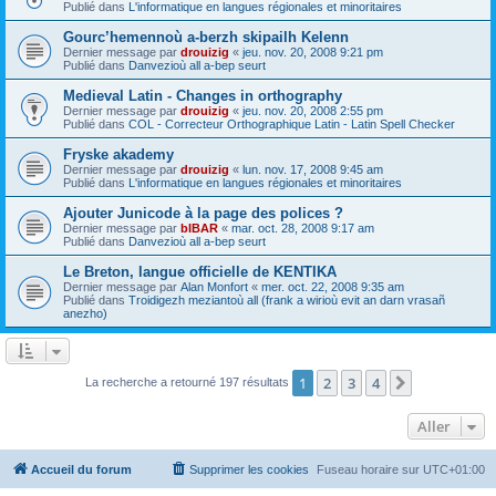
Publié dans
L'informatique en langues régionales et minoritaires
Gourc’hemennoù a-berzh skipailh Kelenn
Dernier message par
drouizig
«
jeu. nov. 20, 2008 9:21 pm
Publié dans
Danvezioù all a-bep seurt
Medieval Latin - Changes in orthography
Dernier message par
drouizig
«
jeu. nov. 20, 2008 2:55 pm
Publié dans
COL - Correcteur Orthographique Latin - Latin Spell Checker
Fryske akademy
Dernier message par
drouizig
«
lun. nov. 17, 2008 9:45 am
Publié dans
L'informatique en langues régionales et minoritaires
Ajouter Junicode à la page des polices ?
Dernier message par
bIBAR
«
mar. oct. 28, 2008 9:17 am
Publié dans
Danvezioù all a-bep seurt
Le Breton, langue officielle de KENTIKA
Dernier message par
Alan Monfort
«
mer. oct. 22, 2008 9:35 am
Publié dans
Troidigezh meziantoù all (frank a wirioù evit an darn vrasañ
anezho)
1
2
3
4
Suivant
La recherche a retourné 197 résultats
Aller
Accueil du forum
Supprimer les cookies
Fuseau horaire sur
UTC+01:00