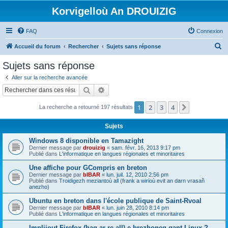
Korvigelloù An DROUIZIG
FAQ
Connexion
R
Accueil du forum
Rechercher
Sujets sans réponse
e
Sujets sans réponse
c
Aller sur la recherche avancée
h
Rechercher
Recherche avancée
e
1
2
3
4
Suivant
La recherche a retourné 197 résultats
r
c
Sujets
h
Windows 8 disponible en Tamazight
e
Dernier message par
drouizig
«
sam. févr. 16, 2013 9:17 pm
Publié dans
L'informatique en langues régionales et minoritaires
r
Une affiche pour GCompris en breton
Dernier message par
bIBAR
«
lun. juil. 12, 2010 2:56 pm
Publié dans
Troidigezh meziantoù all (frank a wirioù evit an darn vrasañ
anezho)
Ubuntu en breton dans l'école publique de Saint-Rvoal
Dernier message par
bIBAR
«
lun. juin 28, 2010 8:14 pm
Publié dans
L'informatique en langues régionales et minoritaires
Implijout Firefox (hag ar re all) e brezhoneg gant Linux ?