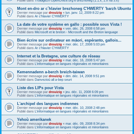
Publié dans
Troidigezh OpenOffice.org e brezhoneg (1.1.x, 2.x ha 3.x)
Mont en-dro ar c´hlavier brezhoneg C'HWERTY 'barzh Ubuntu
Dernier message par
drouizig
«
lun. janv. 12, 2009 8:22 pm
Publié dans
Ar c'hlavier C'HWERTY
La date de votre système en gallo : possible sous Vista !
Dernier message par
drouizig
«
ven. déc. 26, 2008 6:58 pm
Publié dans
Microsoft et le breton - Microsoft and the Breton language
Bien écrire sur ordinateur en māori, espéranto, gallois...
Dernier message par
drouizig
«
mer. déc. 17, 2008 5:03 pm
Publié dans
Ar c'hlavier C'HWERTY
Internet et la Bretagne, une culture de réseau
Dernier message par
drouizig
«
mar. déc. 16, 2008 5:47 pm
Publié dans
L'informatique en langues régionales et minoritaires
Kemennadenn a-berzh breizh-taiwan
Dernier message par
drouizig
«
dim. déc. 14, 2008 9:51 pm
Publié dans
Danvezioù all a-bep seurt
Liste des LIPs pour Vista
Dernier message par
drouizig
«
jeu. déc. 11, 2008 6:09 pm
Publié dans
L'informatique en langues régionales et minoritaires
L'archipel des langues indiennes
Dernier message par
drouizig
«
mer. déc. 10, 2008 2:48 pm
Publié dans
L'informatique en langues régionales et minoritaires
Yehoù amerikanek
Dernier message par
drouizig
«
mar. déc. 09, 2008 8:34 pm
Publié dans
L'informatique en langues régionales et minoritaires