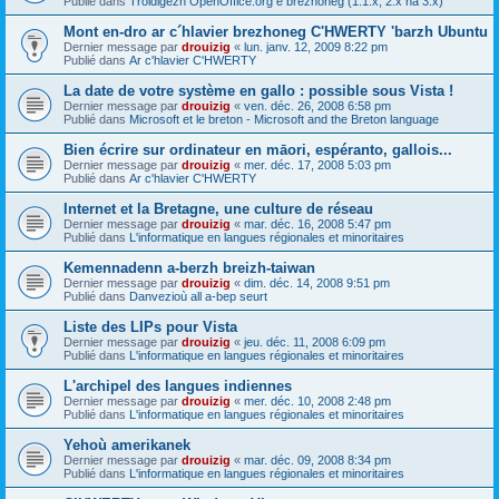
Publié dans
Troidigezh OpenOffice.org e brezhoneg (1.1.x, 2.x ha 3.x)
Mont en-dro ar c´hlavier brezhoneg C'HWERTY 'barzh Ubuntu
Dernier message par
drouizig
«
lun. janv. 12, 2009 8:22 pm
Publié dans
Ar c'hlavier C'HWERTY
La date de votre système en gallo : possible sous Vista !
Dernier message par
drouizig
«
ven. déc. 26, 2008 6:58 pm
Publié dans
Microsoft et le breton - Microsoft and the Breton language
Bien écrire sur ordinateur en māori, espéranto, gallois...
Dernier message par
drouizig
«
mer. déc. 17, 2008 5:03 pm
Publié dans
Ar c'hlavier C'HWERTY
Internet et la Bretagne, une culture de réseau
Dernier message par
drouizig
«
mar. déc. 16, 2008 5:47 pm
Publié dans
L'informatique en langues régionales et minoritaires
Kemennadenn a-berzh breizh-taiwan
Dernier message par
drouizig
«
dim. déc. 14, 2008 9:51 pm
Publié dans
Danvezioù all a-bep seurt
Liste des LIPs pour Vista
Dernier message par
drouizig
«
jeu. déc. 11, 2008 6:09 pm
Publié dans
L'informatique en langues régionales et minoritaires
L'archipel des langues indiennes
Dernier message par
drouizig
«
mer. déc. 10, 2008 2:48 pm
Publié dans
L'informatique en langues régionales et minoritaires
Yehoù amerikanek
Dernier message par
drouizig
«
mar. déc. 09, 2008 8:34 pm
Publié dans
L'informatique en langues régionales et minoritaires