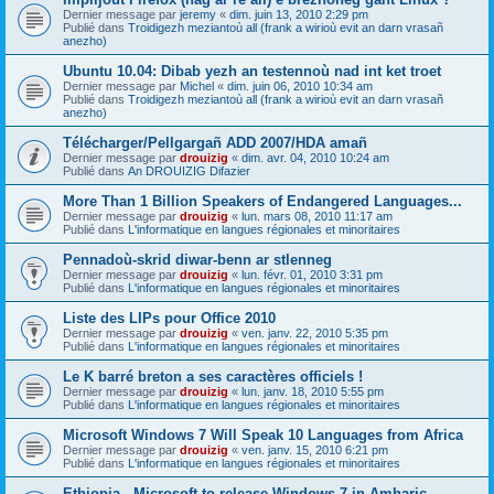
Dernier message par
jeremy
«
dim. juin 13, 2010 2:29 pm
Publié dans
Troidigezh meziantoù all (frank a wirioù evit an darn vrasañ
anezho)
Ubuntu 10.04: Dibab yezh an testennoù nad int ket troet
Dernier message par
Michel
«
dim. juin 06, 2010 10:34 am
Publié dans
Troidigezh meziantoù all (frank a wirioù evit an darn vrasañ
anezho)
Télécharger/Pellgargañ ADD 2007/HDA amañ
Dernier message par
drouizig
«
dim. avr. 04, 2010 10:24 am
Publié dans
An DROUIZIG Difazier
More Than 1 Billion Speakers of Endangered Languages...
Dernier message par
drouizig
«
lun. mars 08, 2010 11:17 am
Publié dans
L'informatique en langues régionales et minoritaires
Pennadoù-skrid diwar-benn ar stlenneg
Dernier message par
drouizig
«
lun. févr. 01, 2010 3:31 pm
Publié dans
L'informatique en langues régionales et minoritaires
Liste des LIPs pour Office 2010
Dernier message par
drouizig
«
ven. janv. 22, 2010 5:35 pm
Publié dans
L'informatique en langues régionales et minoritaires
Le K barré breton a ses caractères officiels !
Dernier message par
drouizig
«
lun. janv. 18, 2010 5:55 pm
Publié dans
L'informatique en langues régionales et minoritaires
Microsoft Windows 7 Will Speak 10 Languages from Africa
Dernier message par
drouizig
«
ven. janv. 15, 2010 6:21 pm
Publié dans
L'informatique en langues régionales et minoritaires
Ethiopia - Microsoft to release Windows 7 in Amharic