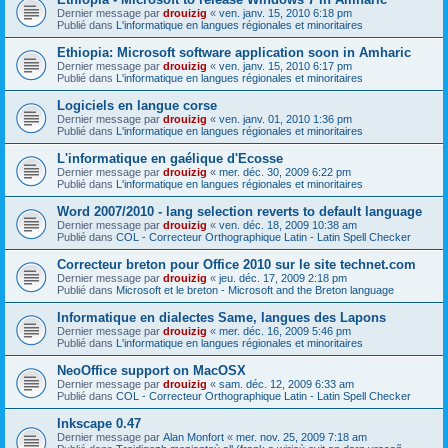
Dernier message par
drouizig
«
ven. janv. 15, 2010 6:18 pm
Publié dans
L'informatique en langues régionales et minoritaires
Ethiopia: Microsoft software application soon in Amharic
Dernier message par
drouizig
«
ven. janv. 15, 2010 6:17 pm
Publié dans
L'informatique en langues régionales et minoritaires
Logiciels en langue corse
Dernier message par
drouizig
«
ven. janv. 01, 2010 1:36 pm
Publié dans
L'informatique en langues régionales et minoritaires
L'informatique en gaélique d'Ecosse
Dernier message par
drouizig
«
mer. déc. 30, 2009 6:22 pm
Publié dans
L'informatique en langues régionales et minoritaires
Word 2007/2010 - lang selection reverts to default language
Dernier message par
drouizig
«
ven. déc. 18, 2009 10:38 am
Publié dans
COL - Correcteur Orthographique Latin - Latin Spell Checker
Correcteur breton pour Office 2010 sur le site technet.com
Dernier message par
drouizig
«
jeu. déc. 17, 2009 2:18 pm
Publié dans
Microsoft et le breton - Microsoft and the Breton language
Informatique en dialectes Same, langues des Lapons
Dernier message par
drouizig
«
mer. déc. 16, 2009 5:46 pm
Publié dans
L'informatique en langues régionales et minoritaires
NeoOffice support on MacOSX
Dernier message par
drouizig
«
sam. déc. 12, 2009 6:33 am
Publié dans
COL - Correcteur Orthographique Latin - Latin Spell Checker
Inkscape 0.47
Dernier message par
Alan Monfort
«
mer. nov. 25, 2009 7:18 am