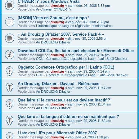
C’HWERTY sous Windows Vista
Dernier message par
drouizig
«
sam. déc. 06, 2008 3:33 pm
Publié dans
Ar c'hlavier C'HWERTY
[MSDN] Vista en Zoulou, c'est dispo !
Dernier message par
drouizig
«
ven. déc. 05, 2008 2:36 pm
Publié dans
L'informatique en langues régionales et minoritaires
« An Drouizig Difazier 2007, Service Pack 4 »
Dernier message par
drouizig
«
dim. nov. 30, 2008 2:55 pm
Publié dans
An DROUIZIG Difazier
Download COL2.x, the latin spellchecker for Microsoft Office
Dernier message par
drouizig
«
sam. nov. 29, 2008 4:16 pm
Publié dans
COL - Correcteur Orthographique Latin - Latin Spell Checker
Oggetto: Correttore Ortografico per il Latino (COL)
Dernier message par
drouizig
«
sam. nov. 29, 2008 4:14 pm
Publié dans
COL - Correcteur Orthographique Latin - Latin Spell Checker
An Drouizig Difazier - Daveoù - Références
Dernier message par
drouizig
«
sam. nov. 29, 2008 11:47 am
Publié dans
An DROUIZIG Difazier
Que faire si le correcteur est ou devient inactif ?
Dernier message par
drouizig
«
sam. nov. 29, 2008 11:34 am
Publié dans
An DROUIZIG Difazier
Que faire si la langue d'édition ne se maintient pas ?
Dernier message par
drouizig
«
sam. nov. 29, 2008 11:32 am
Publié dans
An DROUIZIG Difazier
Liste des LIPs pour Microsoft Office 2007
Dernier message par
drouizig
«
ven. nov. 21, 2008 1:20 pm