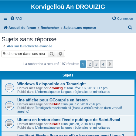
Korvigelloù An DROUIZIG
FAQ
Connexion
R
Accueil du forum
Rechercher
Sujets sans réponse
e
Sujets sans réponse
c
Aller sur la recherche avancée
h
Rechercher
Recherche avancée
e
1
2
3
4
Suivant
La recherche a retourné 197 résultats
r
c
Sujets
h
Windows 8 disponible en Tamazight
e
Dernier message par
drouizig
«
sam. févr. 16, 2013 9:17 pm
Publié dans
L'informatique en langues régionales et minoritaires
r
Une affiche pour GCompris en breton
Dernier message par
bIBAR
«
lun. juil. 12, 2010 2:56 pm
Publié dans
Troidigezh meziantoù all (frank a wirioù evit an darn vrasañ
anezho)
Ubuntu en breton dans l'école publique de Saint-Rvoal
Dernier message par
bIBAR
«
lun. juin 28, 2010 8:14 pm
Publié dans
L'informatique en langues régionales et minoritaires
Implijout Firefox (hag ar re all) e brezhoneg gant Linux ?