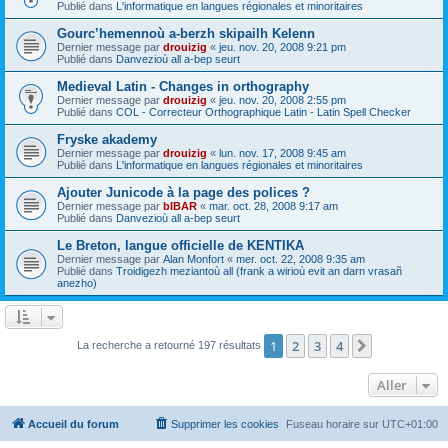
Publié dans
L'informatique en langues régionales et minoritaires
Gourc’hemennoù a-berzh skipailh Kelenn
Dernier message par
drouizig
«
jeu. nov. 20, 2008 9:21 pm
Publié dans
Danvezioù all a-bep seurt
Medieval Latin - Changes in orthography
Dernier message par
drouizig
«
jeu. nov. 20, 2008 2:55 pm
Publié dans
COL - Correcteur Orthographique Latin - Latin Spell Checker
Fryske akademy
Dernier message par
drouizig
«
lun. nov. 17, 2008 9:45 am
Publié dans
L'informatique en langues régionales et minoritaires
Ajouter Junicode à la page des polices ?
Dernier message par
bIBAR
«
mar. oct. 28, 2008 9:17 am
Publié dans
Danvezioù all a-bep seurt
Le Breton, langue officielle de KENTIKA
Dernier message par
Alan Monfort
«
mer. oct. 22, 2008 9:35 am
Publié dans
Troidigezh meziantoù all (frank a wirioù evit an darn vrasañ
anezho)
1
2
3
4
Suivant
La recherche a retourné 197 résultats
Aller
Accueil du forum
Supprimer les cookies
Fuseau horaire sur
UTC+01:00