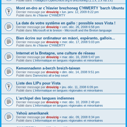
Publié dans
Troidigezh OpenOffice.org e brezhoneg (1.1.x, 2.x ha 3.x)
Mont en-dro ar c´hlavier brezhoneg C'HWERTY 'barzh Ubuntu
Dernier message par
drouizig
«
lun. janv. 12, 2009 8:22 pm
Publié dans
Ar c'hlavier C'HWERTY
La date de votre système en gallo : possible sous Vista !
Dernier message par
drouizig
«
ven. déc. 26, 2008 6:58 pm
Publié dans
Microsoft et le breton - Microsoft and the Breton language
Bien écrire sur ordinateur en māori, espéranto, gallois...
Dernier message par
drouizig
«
mer. déc. 17, 2008 5:03 pm
Publié dans
Ar c'hlavier C'HWERTY
Internet et la Bretagne, une culture de réseau
Dernier message par
drouizig
«
mar. déc. 16, 2008 5:47 pm
Publié dans
L'informatique en langues régionales et minoritaires
Kemennadenn a-berzh breizh-taiwan
Dernier message par
drouizig
«
dim. déc. 14, 2008 9:51 pm
Publié dans
Danvezioù all a-bep seurt
Liste des LIPs pour Vista
Dernier message par
drouizig
«
jeu. déc. 11, 2008 6:09 pm
Publié dans
L'informatique en langues régionales et minoritaires
L'archipel des langues indiennes
Dernier message par
drouizig
«
mer. déc. 10, 2008 2:48 pm
Publié dans
L'informatique en langues régionales et minoritaires
Yehoù amerikanek
Dernier message par
drouizig
«
mar. déc. 09, 2008 8:34 pm
Publié dans
L'informatique en langues régionales et minoritaires