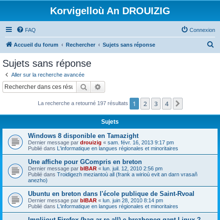
Korvigelloù An DROUIZIG
FAQ
Connexion
R
Accueil du forum
Rechercher
Sujets sans réponse
e
Sujets sans réponse
c
Aller sur la recherche avancée
h
Rechercher
Recherche avancée
e
1
2
3
4
Suivant
La recherche a retourné 197 résultats
r
c
Sujets
h
Windows 8 disponible en Tamazight
e
Dernier message par
drouizig
«
sam. févr. 16, 2013 9:17 pm
Publié dans
L'informatique en langues régionales et minoritaires
r
Une affiche pour GCompris en breton
Dernier message par
bIBAR
«
lun. juil. 12, 2010 2:56 pm
Publié dans
Troidigezh meziantoù all (frank a wirioù evit an darn vrasañ
anezho)
Ubuntu en breton dans l'école publique de Saint-Rvoal
Dernier message par
bIBAR
«
lun. juin 28, 2010 8:14 pm
Publié dans
L'informatique en langues régionales et minoritaires
Implijout Firefox (hag ar re all) e brezhoneg gant Linux ?