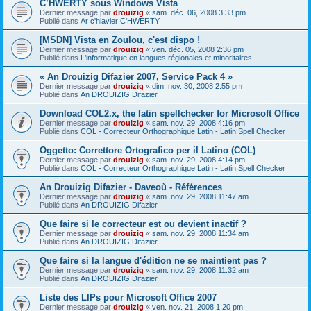
C’HWERTY sous Windows Vista
Dernier message par
drouizig
«
sam. déc. 06, 2008 3:33 pm
Publié dans
Ar c'hlavier C'HWERTY
[MSDN] Vista en Zoulou, c'est dispo !
Dernier message par
drouizig
«
ven. déc. 05, 2008 2:36 pm
Publié dans
L'informatique en langues régionales et minoritaires
« An Drouizig Difazier 2007, Service Pack 4 »
Dernier message par
drouizig
«
dim. nov. 30, 2008 2:55 pm
Publié dans
An DROUIZIG Difazier
Download COL2.x, the latin spellchecker for Microsoft Office
Dernier message par
drouizig
«
sam. nov. 29, 2008 4:16 pm
Publié dans
COL - Correcteur Orthographique Latin - Latin Spell Checker
Oggetto: Correttore Ortografico per il Latino (COL)
Dernier message par
drouizig
«
sam. nov. 29, 2008 4:14 pm
Publié dans
COL - Correcteur Orthographique Latin - Latin Spell Checker
An Drouizig Difazier - Daveoù - Références
Dernier message par
drouizig
«
sam. nov. 29, 2008 11:47 am
Publié dans
An DROUIZIG Difazier
Que faire si le correcteur est ou devient inactif ?
Dernier message par
drouizig
«
sam. nov. 29, 2008 11:34 am
Publié dans
An DROUIZIG Difazier
Que faire si la langue d'édition ne se maintient pas ?
Dernier message par
drouizig
«
sam. nov. 29, 2008 11:32 am
Publié dans
An DROUIZIG Difazier
Liste des LIPs pour Microsoft Office 2007
Dernier message par
drouizig
«
ven. nov. 21, 2008 1:20 pm