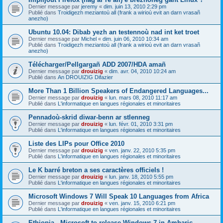
Dernier message par
jeremy
«
dim. juin 13, 2010 2:29 pm
Publié dans
Troidigezh meziantoù all (frank a wirioù evit an darn vrasañ
anezho)
Ubuntu 10.04: Dibab yezh an testennoù nad int ket troet
Dernier message par
Michel
«
dim. juin 06, 2010 10:34 am
Publié dans
Troidigezh meziantoù all (frank a wirioù evit an darn vrasañ
anezho)
Télécharger/Pellgargañ ADD 2007/HDA amañ
Dernier message par
drouizig
«
dim. avr. 04, 2010 10:24 am
Publié dans
An DROUIZIG Difazier
More Than 1 Billion Speakers of Endangered Languages...
Dernier message par
drouizig
«
lun. mars 08, 2010 11:17 am
Publié dans
L'informatique en langues régionales et minoritaires
Pennadoù-skrid diwar-benn ar stlenneg
Dernier message par
drouizig
«
lun. févr. 01, 2010 3:31 pm
Publié dans
L'informatique en langues régionales et minoritaires
Liste des LIPs pour Office 2010
Dernier message par
drouizig
«
ven. janv. 22, 2010 5:35 pm
Publié dans
L'informatique en langues régionales et minoritaires
Le K barré breton a ses caractères officiels !
Dernier message par
drouizig
«
lun. janv. 18, 2010 5:55 pm
Publié dans
L'informatique en langues régionales et minoritaires
Microsoft Windows 7 Will Speak 10 Languages from Africa
Dernier message par
drouizig
«
ven. janv. 15, 2010 6:21 pm
Publié dans
L'informatique en langues régionales et minoritaires
Ethiopia - Microsoft to release Windows 7 in Amharic