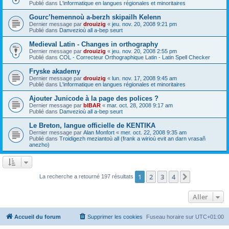
Publié dans
L'informatique en langues régionales et minoritaires
Gourc’hemennoù a-berzh skipailh Kelenn
Dernier message par
drouizig
«
jeu. nov. 20, 2008 9:21 pm
Publié dans
Danvezioù all a-bep seurt
Medieval Latin - Changes in orthography
Dernier message par
drouizig
«
jeu. nov. 20, 2008 2:55 pm
Publié dans
COL - Correcteur Orthographique Latin - Latin Spell Checker
Fryske akademy
Dernier message par
drouizig
«
lun. nov. 17, 2008 9:45 am
Publié dans
L'informatique en langues régionales et minoritaires
Ajouter Junicode à la page des polices ?
Dernier message par
bIBAR
«
mar. oct. 28, 2008 9:17 am
Publié dans
Danvezioù all a-bep seurt
Le Breton, langue officielle de KENTIKA
Dernier message par
Alan Monfort
«
mer. oct. 22, 2008 9:35 am
Publié dans
Troidigezh meziantoù all (frank a wirioù evit an darn vrasañ
anezho)
1
2
3
4
Suivant
La recherche a retourné 197 résultats
Aller
Accueil du forum
Supprimer les cookies
Fuseau horaire sur
UTC+01:00