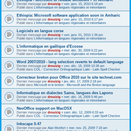
Dernier message par
drouizig
«
ven. janv. 15, 2010 6:18 pm
Publié dans
L'informatique en langues régionales et minoritaires
Ethiopia: Microsoft software application soon in Amharic
Dernier message par
drouizig
«
ven. janv. 15, 2010 6:17 pm
Publié dans
L'informatique en langues régionales et minoritaires
Logiciels en langue corse
Dernier message par
drouizig
«
ven. janv. 01, 2010 1:36 pm
Publié dans
L'informatique en langues régionales et minoritaires
L'informatique en gaélique d'Ecosse
Dernier message par
drouizig
«
mer. déc. 30, 2009 6:22 pm
Publié dans
L'informatique en langues régionales et minoritaires
Word 2007/2010 - lang selection reverts to default language
Dernier message par
drouizig
«
ven. déc. 18, 2009 10:38 am
Publié dans
COL - Correcteur Orthographique Latin - Latin Spell Checker
Correcteur breton pour Office 2010 sur le site technet.com
Dernier message par
drouizig
«
jeu. déc. 17, 2009 2:18 pm
Publié dans
Microsoft et le breton - Microsoft and the Breton language
Informatique en dialectes Same, langues des Lapons
Dernier message par
drouizig
«
mer. déc. 16, 2009 5:46 pm
Publié dans
L'informatique en langues régionales et minoritaires
NeoOffice support on MacOSX
Dernier message par
drouizig
«
sam. déc. 12, 2009 6:33 am
Publié dans
COL - Correcteur Orthographique Latin - Latin Spell Checker
Inkscape 0.47
Dernier message par
Alan Monfort
«
mer. nov. 25, 2009 7:18 am