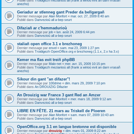
Publié dans
Troidigezh meziantoù all (frank a wirioù evit an darn vrasañ
anezho)
Geriadur ar stlenneg gant Preder da bellgargañ
Dernier message par
Alan Monfort
«
mar. oct. 27, 2009 8:40 am
Publié dans
Danvezioù all a-bep seurt
Difaziañ ar c'hemmadurioù
Dernier message par
job
«
lun. août 24, 2009 6:44 pm
Publié dans
Danvezioù all a-bep seurt
staliañ open office 3.1 e brezhoneg
Dernier message par
envel
«
sam. mai 23, 2009 1:27 pm
Publié dans
Troidigezh OpenOffice.org e brezhoneg (1.1.x, 2.x ha 3.x)
Kemer ma flas evit treiñ phpBB
Dernier message par
Malo-net
«
mer. avr. 15, 2009 10:15 pm
Publié dans
Troidigezh meziantoù all (frank a wirioù evit an darn vrasañ
anezho)
Sikour din gant "an difazer"!
Dernier message par
100drine
«
dim. mars 29, 2009 7:10 pm
Publié dans
An DROUIZIG Difazier
An Drouizig war France 3 gant Red an Amzer
Dernier message par
Alan Monfort
«
mer. mars 18, 2009 9:12 am
Publié dans
Danvezioù all a-bep seurt
LIBRE EN FÊTE. 21 mars au Triskell de Ploeren
Dernier message par
Alan Monfort
«
sam. mars 07, 2009 10:43 am
Publié dans
Danvezioù all a-bep seurt
OpenOffice.org 3.1 en langue bretonne est disponible
Dernier message par
drouizig
«
dim. mars 01, 2009 8:22 am