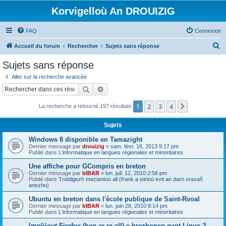
Korvigelloù An DROUIZIG
FAQ
Connexion
R
Accueil du forum
Rechercher
Sujets sans réponse
e
Sujets sans réponse
c
Aller sur la recherche avancée
h
Rechercher
Recherche avancée
e
1
2
3
4
Suivant
La recherche a retourné 197 résultats
r
c
Sujets
h
Windows 8 disponible en Tamazight
e
Dernier message par
drouizig
«
sam. févr. 16, 2013 9:17 pm
Publié dans
L'informatique en langues régionales et minoritaires
r
Une affiche pour GCompris en breton
Dernier message par
bIBAR
«
lun. juil. 12, 2010 2:56 pm
Publié dans
Troidigezh meziantoù all (frank a wirioù evit an darn vrasañ
anezho)
Ubuntu en breton dans l'école publique de Saint-Rvoal
Dernier message par
bIBAR
«
lun. juin 28, 2010 8:14 pm
Publié dans
L'informatique en langues régionales et minoritaires
Implijout Firefox (hag ar re all) e brezhoneg gant Linux ?