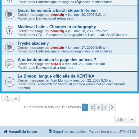
Publié dans
L'informatique en langues régionales et minoritaires
Gourc’hemennoù a-berzh skipailh Kelenn
Dernier message par
drouizig
«
jeu. nov. 20, 2008 9:21 pm
Publié dans
Danvezioù all a-bep seurt
Medieval Latin - Changes in orthography
Dernier message par
drouizig
«
jeu. nov. 20, 2008 2:55 pm
Publié dans
COL - Correcteur Orthographique Latin - Latin Spell Checker
Fryske akademy
Dernier message par
drouizig
«
lun. nov. 17, 2008 9:45 am
Publié dans
L'informatique en langues régionales et minoritaires
Ajouter Junicode à la page des polices ?
Dernier message par
bIBAR
«
mar. oct. 28, 2008 9:17 am
Publié dans
Danvezioù all a-bep seurt
Le Breton, langue officielle de KENTIKA
Dernier message par
Alan Monfort
«
mer. oct. 22, 2008 9:35 am
Publié dans
Troidigezh meziantoù all (frank a wirioù evit an darn vrasañ
anezho)
1
2
3
4
Suivant
La recherche a retourné 197 résultats
Aller
Accueil du forum
Supprimer les cookies
Fuseau horaire sur
UTC+01:00