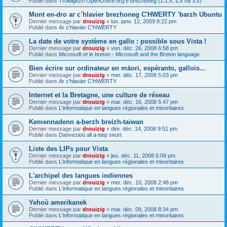
Publié dans
Troidigezh OpenOffice.org e brezhoneg (1.1.x, 2.x ha 3.x)
Mont en-dro ar c´hlavier brezhoneg C'HWERTY 'barzh Ubuntu
Dernier message par
drouizig
«
lun. janv. 12, 2009 8:22 pm
Publié dans
Ar c'hlavier C'HWERTY
La date de votre système en gallo : possible sous Vista !
Dernier message par
drouizig
«
ven. déc. 26, 2008 6:58 pm
Publié dans
Microsoft et le breton - Microsoft and the Breton language
Bien écrire sur ordinateur en māori, espéranto, gallois...
Dernier message par
drouizig
«
mer. déc. 17, 2008 5:03 pm
Publié dans
Ar c'hlavier C'HWERTY
Internet et la Bretagne, une culture de réseau
Dernier message par
drouizig
«
mar. déc. 16, 2008 5:47 pm
Publié dans
L'informatique en langues régionales et minoritaires
Kemennadenn a-berzh breizh-taiwan
Dernier message par
drouizig
«
dim. déc. 14, 2008 9:51 pm
Publié dans
Danvezioù all a-bep seurt
Liste des LIPs pour Vista
Dernier message par
drouizig
«
jeu. déc. 11, 2008 6:09 pm
Publié dans
L'informatique en langues régionales et minoritaires
L'archipel des langues indiennes
Dernier message par
drouizig
«
mer. déc. 10, 2008 2:48 pm
Publié dans
L'informatique en langues régionales et minoritaires
Yehoù amerikanek
Dernier message par
drouizig
«
mar. déc. 09, 2008 8:34 pm
Publié dans
L'informatique en langues régionales et minoritaires