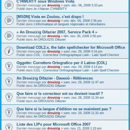
C’HWERTY sous Windows Vista
Dernier message par
drouizig
«
sam. déc. 06, 2008 3:33 pm
Publié dans
Ar c'hlavier C'HWERTY
[MSDN] Vista en Zoulou, c'est dispo !
Dernier message par
drouizig
«
ven. déc. 05, 2008 2:36 pm
Publié dans
L'informatique en langues régionales et minoritaires
« An Drouizig Difazier 2007, Service Pack 4 »
Dernier message par
drouizig
«
dim. nov. 30, 2008 2:55 pm
Publié dans
An DROUIZIG Difazier
Download COL2.x, the latin spellchecker for Microsoft Office
Dernier message par
drouizig
«
sam. nov. 29, 2008 4:16 pm
Publié dans
COL - Correcteur Orthographique Latin - Latin Spell Checker
Oggetto: Correttore Ortografico per il Latino (COL)
Dernier message par
drouizig
«
sam. nov. 29, 2008 4:14 pm
Publié dans
COL - Correcteur Orthographique Latin - Latin Spell Checker
An Drouizig Difazier - Daveoù - Références
Dernier message par
drouizig
«
sam. nov. 29, 2008 11:47 am
Publié dans
An DROUIZIG Difazier
Que faire si le correcteur est ou devient inactif ?
Dernier message par
drouizig
«
sam. nov. 29, 2008 11:34 am
Publié dans
An DROUIZIG Difazier
Que faire si la langue d'édition ne se maintient pas ?
Dernier message par
drouizig
«
sam. nov. 29, 2008 11:32 am
Publié dans
An DROUIZIG Difazier
Liste des LIPs pour Microsoft Office 2007
Dernier message par
drouizig
«
ven. nov. 21, 2008 1:20 pm