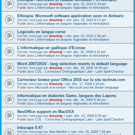
Dernier message par
drouizig
«
ven. janv. 15, 2010 6:18 pm
Publié dans
L'informatique en langues régionales et minoritaires
Ethiopia: Microsoft software application soon in Amharic
Dernier message par
drouizig
«
ven. janv. 15, 2010 6:17 pm
Publié dans
L'informatique en langues régionales et minoritaires
Logiciels en langue corse
Dernier message par
drouizig
«
ven. janv. 01, 2010 1:36 pm
Publié dans
L'informatique en langues régionales et minoritaires
L'informatique en gaélique d'Ecosse
Dernier message par
drouizig
«
mer. déc. 30, 2009 6:22 pm
Publié dans
L'informatique en langues régionales et minoritaires
Word 2007/2010 - lang selection reverts to default language
Dernier message par
drouizig
«
ven. déc. 18, 2009 10:38 am
Publié dans
COL - Correcteur Orthographique Latin - Latin Spell Checker
Correcteur breton pour Office 2010 sur le site technet.com
Dernier message par
drouizig
«
jeu. déc. 17, 2009 2:18 pm
Publié dans
Microsoft et le breton - Microsoft and the Breton language
Informatique en dialectes Same, langues des Lapons
Dernier message par
drouizig
«
mer. déc. 16, 2009 5:46 pm
Publié dans
L'informatique en langues régionales et minoritaires
NeoOffice support on MacOSX
Dernier message par
drouizig
«
sam. déc. 12, 2009 6:33 am
Publié dans
COL - Correcteur Orthographique Latin - Latin Spell Checker
Inkscape 0.47
Dernier message par
Alan Monfort
«
mer. nov. 25, 2009 7:18 am