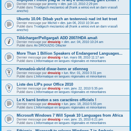
Dernier message par
jeremy
«
dim. juin 13, 2010 2:29 pm
Publié dans
Troidigezh meziantoù all (frank a wirioù evit an darn vrasañ
anezho)
Ubuntu 10.04: Dibab yezh an testennoù nad int ket troet
Dernier message par
Michel
«
dim. juin 06, 2010 10:34 am
Publié dans
Troidigezh meziantoù all (frank a wirioù evit an darn vrasañ
anezho)
Télécharger/Pellgargañ ADD 2007/HDA amañ
Dernier message par
drouizig
«
dim. avr. 04, 2010 10:24 am
Publié dans
An DROUIZIG Difazier
More Than 1 Billion Speakers of Endangered Languages...
Dernier message par
drouizig
«
lun. mars 08, 2010 11:17 am
Publié dans
L'informatique en langues régionales et minoritaires
Pennadoù-skrid diwar-benn ar stlenneg
Dernier message par
drouizig
«
lun. févr. 01, 2010 3:31 pm
Publié dans
L'informatique en langues régionales et minoritaires
Liste des LIPs pour Office 2010
Dernier message par
drouizig
«
ven. janv. 22, 2010 5:35 pm
Publié dans
L'informatique en langues régionales et minoritaires
Le K barré breton a ses caractères officiels !
Dernier message par
drouizig
«
lun. janv. 18, 2010 5:55 pm
Publié dans
L'informatique en langues régionales et minoritaires
Microsoft Windows 7 Will Speak 10 Languages from Africa
Dernier message par
drouizig
«
ven. janv. 15, 2010 6:21 pm
Publié dans
L'informatique en langues régionales et minoritaires
Ethiopia - Microsoft to release Windows 7 in Amharic