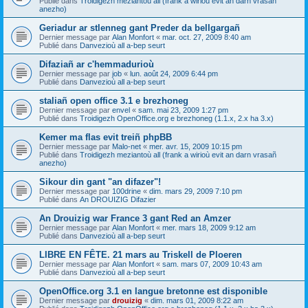
Publié dans
Troidigezh meziantoù all (frank a wirioù evit an darn vrasañ
anezho)
Geriadur ar stlenneg gant Preder da bellgargañ
Dernier message par
Alan Monfort
«
mar. oct. 27, 2009 8:40 am
Publié dans
Danvezioù all a-bep seurt
Difaziañ ar c'hemmadurioù
Dernier message par
job
«
lun. août 24, 2009 6:44 pm
Publié dans
Danvezioù all a-bep seurt
staliañ open office 3.1 e brezhoneg
Dernier message par
envel
«
sam. mai 23, 2009 1:27 pm
Publié dans
Troidigezh OpenOffice.org e brezhoneg (1.1.x, 2.x ha 3.x)
Kemer ma flas evit treiñ phpBB
Dernier message par
Malo-net
«
mer. avr. 15, 2009 10:15 pm
Publié dans
Troidigezh meziantoù all (frank a wirioù evit an darn vrasañ
anezho)
Sikour din gant "an difazer"!
Dernier message par
100drine
«
dim. mars 29, 2009 7:10 pm
Publié dans
An DROUIZIG Difazier
An Drouizig war France 3 gant Red an Amzer
Dernier message par
Alan Monfort
«
mer. mars 18, 2009 9:12 am
Publié dans
Danvezioù all a-bep seurt
LIBRE EN FÊTE. 21 mars au Triskell de Ploeren
Dernier message par
Alan Monfort
«
sam. mars 07, 2009 10:43 am
Publié dans
Danvezioù all a-bep seurt
OpenOffice.org 3.1 en langue bretonne est disponible
Dernier message par
drouizig
«
dim. mars 01, 2009 8:22 am