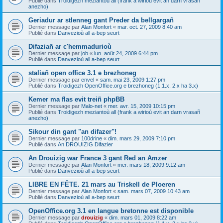
Publié dans
Troidigezh meziantoù all (frank a wirioù evit an darn vrasañ
anezho)
Geriadur ar stlenneg gant Preder da bellgargañ
Dernier message par
Alan Monfort
«
mar. oct. 27, 2009 8:40 am
Publié dans
Danvezioù all a-bep seurt
Difaziañ ar c'hemmadurioù
Dernier message par
job
«
lun. août 24, 2009 6:44 pm
Publié dans
Danvezioù all a-bep seurt
staliañ open office 3.1 e brezhoneg
Dernier message par
envel
«
sam. mai 23, 2009 1:27 pm
Publié dans
Troidigezh OpenOffice.org e brezhoneg (1.1.x, 2.x ha 3.x)
Kemer ma flas evit treiñ phpBB
Dernier message par
Malo-net
«
mer. avr. 15, 2009 10:15 pm
Publié dans
Troidigezh meziantoù all (frank a wirioù evit an darn vrasañ
anezho)
Sikour din gant "an difazer"!
Dernier message par
100drine
«
dim. mars 29, 2009 7:10 pm
Publié dans
An DROUIZIG Difazier
An Drouizig war France 3 gant Red an Amzer
Dernier message par
Alan Monfort
«
mer. mars 18, 2009 9:12 am
Publié dans
Danvezioù all a-bep seurt
LIBRE EN FÊTE. 21 mars au Triskell de Ploeren
Dernier message par
Alan Monfort
«
sam. mars 07, 2009 10:43 am
Publié dans
Danvezioù all a-bep seurt
OpenOffice.org 3.1 en langue bretonne est disponible
Dernier message par
drouizig
«
dim. mars 01, 2009 8:22 am