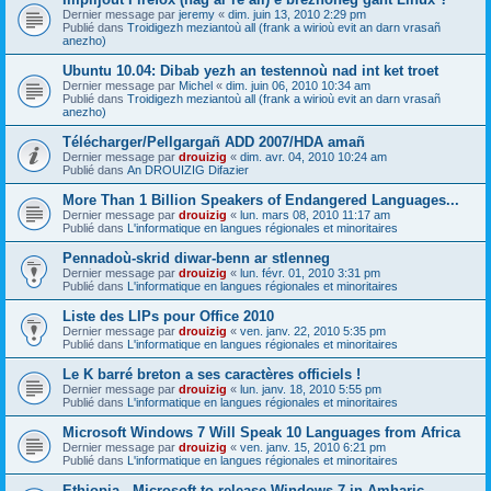
Dernier message par
jeremy
«
dim. juin 13, 2010 2:29 pm
Publié dans
Troidigezh meziantoù all (frank a wirioù evit an darn vrasañ
anezho)
Ubuntu 10.04: Dibab yezh an testennoù nad int ket troet
Dernier message par
Michel
«
dim. juin 06, 2010 10:34 am
Publié dans
Troidigezh meziantoù all (frank a wirioù evit an darn vrasañ
anezho)
Télécharger/Pellgargañ ADD 2007/HDA amañ
Dernier message par
drouizig
«
dim. avr. 04, 2010 10:24 am
Publié dans
An DROUIZIG Difazier
More Than 1 Billion Speakers of Endangered Languages...
Dernier message par
drouizig
«
lun. mars 08, 2010 11:17 am
Publié dans
L'informatique en langues régionales et minoritaires
Pennadoù-skrid diwar-benn ar stlenneg
Dernier message par
drouizig
«
lun. févr. 01, 2010 3:31 pm
Publié dans
L'informatique en langues régionales et minoritaires
Liste des LIPs pour Office 2010
Dernier message par
drouizig
«
ven. janv. 22, 2010 5:35 pm
Publié dans
L'informatique en langues régionales et minoritaires
Le K barré breton a ses caractères officiels !
Dernier message par
drouizig
«
lun. janv. 18, 2010 5:55 pm
Publié dans
L'informatique en langues régionales et minoritaires
Microsoft Windows 7 Will Speak 10 Languages from Africa
Dernier message par
drouizig
«
ven. janv. 15, 2010 6:21 pm
Publié dans
L'informatique en langues régionales et minoritaires
Ethiopia - Microsoft to release Windows 7 in Amharic