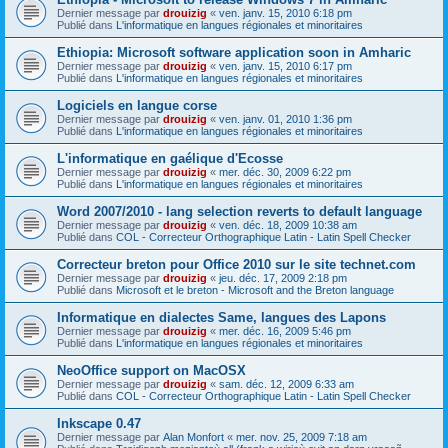
Dernier message par
drouizig
«
ven. janv. 15, 2010 6:18 pm
Publié dans
L'informatique en langues régionales et minoritaires
Ethiopia: Microsoft software application soon in Amharic
Dernier message par
drouizig
«
ven. janv. 15, 2010 6:17 pm
Publié dans
L'informatique en langues régionales et minoritaires
Logiciels en langue corse
Dernier message par
drouizig
«
ven. janv. 01, 2010 1:36 pm
Publié dans
L'informatique en langues régionales et minoritaires
L'informatique en gaélique d'Ecosse
Dernier message par
drouizig
«
mer. déc. 30, 2009 6:22 pm
Publié dans
L'informatique en langues régionales et minoritaires
Word 2007/2010 - lang selection reverts to default language
Dernier message par
drouizig
«
ven. déc. 18, 2009 10:38 am
Publié dans
COL - Correcteur Orthographique Latin - Latin Spell Checker
Correcteur breton pour Office 2010 sur le site technet.com
Dernier message par
drouizig
«
jeu. déc. 17, 2009 2:18 pm
Publié dans
Microsoft et le breton - Microsoft and the Breton language
Informatique en dialectes Same, langues des Lapons
Dernier message par
drouizig
«
mer. déc. 16, 2009 5:46 pm
Publié dans
L'informatique en langues régionales et minoritaires
NeoOffice support on MacOSX
Dernier message par
drouizig
«
sam. déc. 12, 2009 6:33 am
Publié dans
COL - Correcteur Orthographique Latin - Latin Spell Checker
Inkscape 0.47
Dernier message par
Alan Monfort
«
mer. nov. 25, 2009 7:18 am