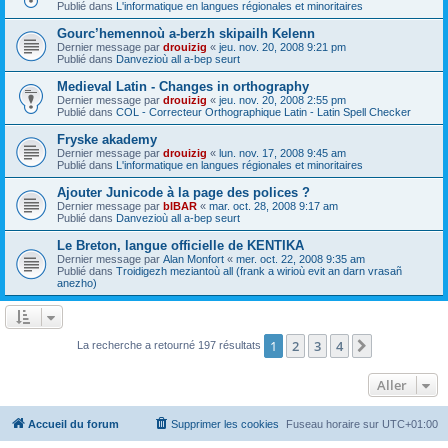
Publié dans
L'informatique en langues régionales et minoritaires
Gourc’hemennoù a-berzh skipailh Kelenn
Dernier message par
drouizig
«
jeu. nov. 20, 2008 9:21 pm
Publié dans
Danvezioù all a-bep seurt
Medieval Latin - Changes in orthography
Dernier message par
drouizig
«
jeu. nov. 20, 2008 2:55 pm
Publié dans
COL - Correcteur Orthographique Latin - Latin Spell Checker
Fryske akademy
Dernier message par
drouizig
«
lun. nov. 17, 2008 9:45 am
Publié dans
L'informatique en langues régionales et minoritaires
Ajouter Junicode à la page des polices ?
Dernier message par
bIBAR
«
mar. oct. 28, 2008 9:17 am
Publié dans
Danvezioù all a-bep seurt
Le Breton, langue officielle de KENTIKA
Dernier message par
Alan Monfort
«
mer. oct. 22, 2008 9:35 am
Publié dans
Troidigezh meziantoù all (frank a wirioù evit an darn vrasañ
anezho)
1
2
3
4
Suivant
La recherche a retourné 197 résultats
Aller
Accueil du forum
Supprimer les cookies
Fuseau horaire sur
UTC+01:00