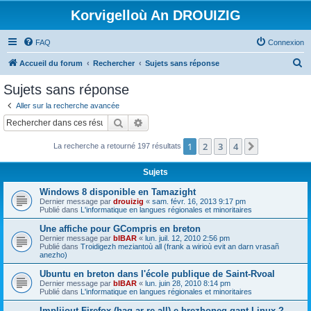
Korvigelloù An DROUIZIG
FAQ
Connexion
R
Accueil du forum
Rechercher
Sujets sans réponse
e
Sujets sans réponse
c
Aller sur la recherche avancée
h
Rechercher
Recherche avancée
e
1
2
3
4
Suivant
La recherche a retourné 197 résultats
r
c
Sujets
h
Windows 8 disponible en Tamazight
e
Dernier message par
drouizig
«
sam. févr. 16, 2013 9:17 pm
Publié dans
L'informatique en langues régionales et minoritaires
r
Une affiche pour GCompris en breton
Dernier message par
bIBAR
«
lun. juil. 12, 2010 2:56 pm
Publié dans
Troidigezh meziantoù all (frank a wirioù evit an darn vrasañ
anezho)
Ubuntu en breton dans l'école publique de Saint-Rvoal
Dernier message par
bIBAR
«
lun. juin 28, 2010 8:14 pm
Publié dans
L'informatique en langues régionales et minoritaires
Implijout Firefox (hag ar re all) e brezhoneg gant Linux ?