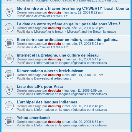
Publié dans
Troidigezh OpenOffice.org e brezhoneg (1.1.x, 2.x ha 3.x)
Mont en-dro ar c´hlavier brezhoneg C'HWERTY 'barzh Ubuntu
Dernier message par
drouizig
«
lun. janv. 12, 2009 8:22 pm
Publié dans
Ar c'hlavier C'HWERTY
La date de votre système en gallo : possible sous Vista !
Dernier message par
drouizig
«
ven. déc. 26, 2008 6:58 pm
Publié dans
Microsoft et le breton - Microsoft and the Breton language
Bien écrire sur ordinateur en māori, espéranto, gallois...
Dernier message par
drouizig
«
mer. déc. 17, 2008 5:03 pm
Publié dans
Ar c'hlavier C'HWERTY
Internet et la Bretagne, une culture de réseau
Dernier message par
drouizig
«
mar. déc. 16, 2008 5:47 pm
Publié dans
L'informatique en langues régionales et minoritaires
Kemennadenn a-berzh breizh-taiwan
Dernier message par
drouizig
«
dim. déc. 14, 2008 9:51 pm
Publié dans
Danvezioù all a-bep seurt
Liste des LIPs pour Vista
Dernier message par
drouizig
«
jeu. déc. 11, 2008 6:09 pm
Publié dans
L'informatique en langues régionales et minoritaires
L'archipel des langues indiennes
Dernier message par
drouizig
«
mer. déc. 10, 2008 2:48 pm
Publié dans
L'informatique en langues régionales et minoritaires
Yehoù amerikanek
Dernier message par
drouizig
«
mar. déc. 09, 2008 8:34 pm
Publié dans
L'informatique en langues régionales et minoritaires