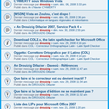
C’HWERTY sous Windows Vista
Dernier message par
drouizig
«
sam. déc. 06, 2008 3:33 pm
Publié dans
Ar c'hlavier C'HWERTY
[MSDN] Vista en Zoulou, c'est dispo !
Dernier message par
drouizig
«
ven. déc. 05, 2008 2:36 pm
Publié dans
L'informatique en langues régionales et minoritaires
« An Drouizig Difazier 2007, Service Pack 4 »
Dernier message par
drouizig
«
dim. nov. 30, 2008 2:55 pm
Publié dans
An DROUIZIG Difazier
Download COL2.x, the latin spellchecker for Microsoft Office
Dernier message par
drouizig
«
sam. nov. 29, 2008 4:16 pm
Publié dans
COL - Correcteur Orthographique Latin - Latin Spell Checker
Oggetto: Correttore Ortografico per il Latino (COL)
Dernier message par
drouizig
«
sam. nov. 29, 2008 4:14 pm
Publié dans
COL - Correcteur Orthographique Latin - Latin Spell Checker
An Drouizig Difazier - Daveoù - Références
Dernier message par
drouizig
«
sam. nov. 29, 2008 11:47 am
Publié dans
An DROUIZIG Difazier
Que faire si le correcteur est ou devient inactif ?
Dernier message par
drouizig
«
sam. nov. 29, 2008 11:34 am
Publié dans
An DROUIZIG Difazier
Que faire si la langue d'édition ne se maintient pas ?
Dernier message par
drouizig
«
sam. nov. 29, 2008 11:32 am
Publié dans
An DROUIZIG Difazier
Liste des LIPs pour Microsoft Office 2007
Dernier message par
drouizig
«
ven. nov. 21, 2008 1:20 pm