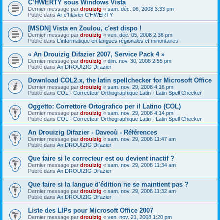
C’HWERTY sous Windows Vista
Dernier message par
drouizig
«
sam. déc. 06, 2008 3:33 pm
Publié dans
Ar c'hlavier C'HWERTY
[MSDN] Vista en Zoulou, c'est dispo !
Dernier message par
drouizig
«
ven. déc. 05, 2008 2:36 pm
Publié dans
L'informatique en langues régionales et minoritaires
« An Drouizig Difazier 2007, Service Pack 4 »
Dernier message par
drouizig
«
dim. nov. 30, 2008 2:55 pm
Publié dans
An DROUIZIG Difazier
Download COL2.x, the latin spellchecker for Microsoft Office
Dernier message par
drouizig
«
sam. nov. 29, 2008 4:16 pm
Publié dans
COL - Correcteur Orthographique Latin - Latin Spell Checker
Oggetto: Correttore Ortografico per il Latino (COL)
Dernier message par
drouizig
«
sam. nov. 29, 2008 4:14 pm
Publié dans
COL - Correcteur Orthographique Latin - Latin Spell Checker
An Drouizig Difazier - Daveoù - Références
Dernier message par
drouizig
«
sam. nov. 29, 2008 11:47 am
Publié dans
An DROUIZIG Difazier
Que faire si le correcteur est ou devient inactif ?
Dernier message par
drouizig
«
sam. nov. 29, 2008 11:34 am
Publié dans
An DROUIZIG Difazier
Que faire si la langue d'édition ne se maintient pas ?
Dernier message par
drouizig
«
sam. nov. 29, 2008 11:32 am
Publié dans
An DROUIZIG Difazier
Liste des LIPs pour Microsoft Office 2007
Dernier message par
drouizig
«
ven. nov. 21, 2008 1:20 pm