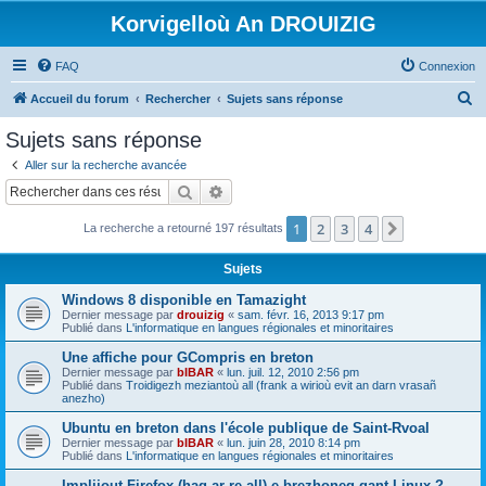
Korvigelloù An DROUIZIG
FAQ
Connexion
R
Accueil du forum
Rechercher
Sujets sans réponse
e
Sujets sans réponse
c
Aller sur la recherche avancée
h
Rechercher
Recherche avancée
e
1
2
3
4
Suivant
La recherche a retourné 197 résultats
r
c
Sujets
h
Windows 8 disponible en Tamazight
e
Dernier message par
drouizig
«
sam. févr. 16, 2013 9:17 pm
Publié dans
L'informatique en langues régionales et minoritaires
r
Une affiche pour GCompris en breton
Dernier message par
bIBAR
«
lun. juil. 12, 2010 2:56 pm
Publié dans
Troidigezh meziantoù all (frank a wirioù evit an darn vrasañ
anezho)
Ubuntu en breton dans l'école publique de Saint-Rvoal
Dernier message par
bIBAR
«
lun. juin 28, 2010 8:14 pm
Publié dans
L'informatique en langues régionales et minoritaires
Implijout Firefox (hag ar re all) e brezhoneg gant Linux ?