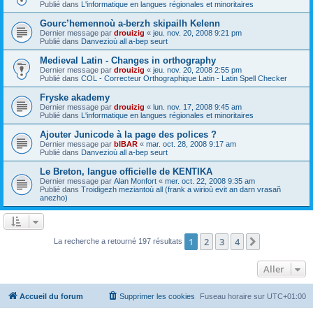
Publié dans
L'informatique en langues régionales et minoritaires
Gourc’hemennoù a-berzh skipailh Kelenn
Dernier message par
drouizig
«
jeu. nov. 20, 2008 9:21 pm
Publié dans
Danvezioù all a-bep seurt
Medieval Latin - Changes in orthography
Dernier message par
drouizig
«
jeu. nov. 20, 2008 2:55 pm
Publié dans
COL - Correcteur Orthographique Latin - Latin Spell Checker
Fryske akademy
Dernier message par
drouizig
«
lun. nov. 17, 2008 9:45 am
Publié dans
L'informatique en langues régionales et minoritaires
Ajouter Junicode à la page des polices ?
Dernier message par
bIBAR
«
mar. oct. 28, 2008 9:17 am
Publié dans
Danvezioù all a-bep seurt
Le Breton, langue officielle de KENTIKA
Dernier message par
Alan Monfort
«
mer. oct. 22, 2008 9:35 am
Publié dans
Troidigezh meziantoù all (frank a wirioù evit an darn vrasañ
anezho)
1
2
3
4
Suivant
La recherche a retourné 197 résultats
Aller
Accueil du forum
Supprimer les cookies
Fuseau horaire sur
UTC+01:00