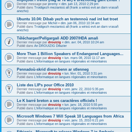
Dernier message par
jeremy
«
dim. juin 13, 2010 2:29 pm
Publié dans
Troidigezh meziantoù all (frank a wirioù evit an darn vrasañ
anezho)
Ubuntu 10.04: Dibab yezh an testennoù nad int ket troet
Dernier message par
Michel
«
dim. juin 06, 2010 10:34 am
Publié dans
Troidigezh meziantoù all (frank a wirioù evit an darn vrasañ
anezho)
Télécharger/Pellgargañ ADD 2007/HDA amañ
Dernier message par
drouizig
«
dim. avr. 04, 2010 10:24 am
Publié dans
An DROUIZIG Difazier
More Than 1 Billion Speakers of Endangered Languages...
Dernier message par
drouizig
«
lun. mars 08, 2010 11:17 am
Publié dans
L'informatique en langues régionales et minoritaires
Pennadoù-skrid diwar-benn ar stlenneg
Dernier message par
drouizig
«
lun. févr. 01, 2010 3:31 pm
Publié dans
L'informatique en langues régionales et minoritaires
Liste des LIPs pour Office 2010
Dernier message par
drouizig
«
ven. janv. 22, 2010 5:35 pm
Publié dans
L'informatique en langues régionales et minoritaires
Le K barré breton a ses caractères officiels !
Dernier message par
drouizig
«
lun. janv. 18, 2010 5:55 pm
Publié dans
L'informatique en langues régionales et minoritaires
Microsoft Windows 7 Will Speak 10 Languages from Africa
Dernier message par
drouizig
«
ven. janv. 15, 2010 6:21 pm
Publié dans
L'informatique en langues régionales et minoritaires
Ethiopia - Microsoft to release Windows 7 in Amharic