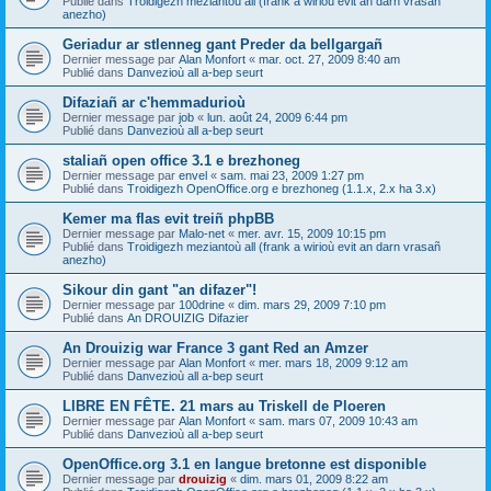
Publié dans
Troidigezh meziantoù all (frank a wirioù evit an darn vrasañ
anezho)
Geriadur ar stlenneg gant Preder da bellgargañ
Dernier message par
Alan Monfort
«
mar. oct. 27, 2009 8:40 am
Publié dans
Danvezioù all a-bep seurt
Difaziañ ar c'hemmadurioù
Dernier message par
job
«
lun. août 24, 2009 6:44 pm
Publié dans
Danvezioù all a-bep seurt
staliañ open office 3.1 e brezhoneg
Dernier message par
envel
«
sam. mai 23, 2009 1:27 pm
Publié dans
Troidigezh OpenOffice.org e brezhoneg (1.1.x, 2.x ha 3.x)
Kemer ma flas evit treiñ phpBB
Dernier message par
Malo-net
«
mer. avr. 15, 2009 10:15 pm
Publié dans
Troidigezh meziantoù all (frank a wirioù evit an darn vrasañ
anezho)
Sikour din gant "an difazer"!
Dernier message par
100drine
«
dim. mars 29, 2009 7:10 pm
Publié dans
An DROUIZIG Difazier
An Drouizig war France 3 gant Red an Amzer
Dernier message par
Alan Monfort
«
mer. mars 18, 2009 9:12 am
Publié dans
Danvezioù all a-bep seurt
LIBRE EN FÊTE. 21 mars au Triskell de Ploeren
Dernier message par
Alan Monfort
«
sam. mars 07, 2009 10:43 am
Publié dans
Danvezioù all a-bep seurt
OpenOffice.org 3.1 en langue bretonne est disponible
Dernier message par
drouizig
«
dim. mars 01, 2009 8:22 am