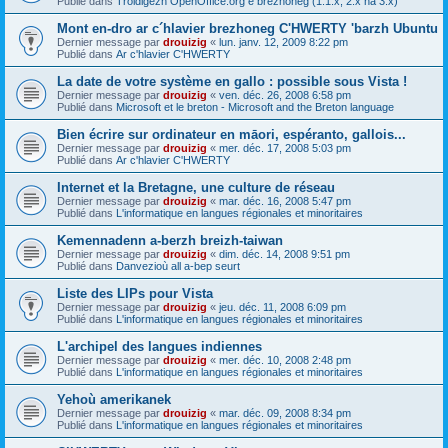
Publié dans
Troidigezh OpenOffice.org e brezhoneg (1.1.x, 2.x ha 3.x)
Mont en-dro ar c´hlavier brezhoneg C'HWERTY 'barzh Ubuntu
Dernier message par
drouizig
«
lun. janv. 12, 2009 8:22 pm
Publié dans
Ar c'hlavier C'HWERTY
La date de votre système en gallo : possible sous Vista !
Dernier message par
drouizig
«
ven. déc. 26, 2008 6:58 pm
Publié dans
Microsoft et le breton - Microsoft and the Breton language
Bien écrire sur ordinateur en māori, espéranto, gallois...
Dernier message par
drouizig
«
mer. déc. 17, 2008 5:03 pm
Publié dans
Ar c'hlavier C'HWERTY
Internet et la Bretagne, une culture de réseau
Dernier message par
drouizig
«
mar. déc. 16, 2008 5:47 pm
Publié dans
L'informatique en langues régionales et minoritaires
Kemennadenn a-berzh breizh-taiwan
Dernier message par
drouizig
«
dim. déc. 14, 2008 9:51 pm
Publié dans
Danvezioù all a-bep seurt
Liste des LIPs pour Vista
Dernier message par
drouizig
«
jeu. déc. 11, 2008 6:09 pm
Publié dans
L'informatique en langues régionales et minoritaires
L'archipel des langues indiennes
Dernier message par
drouizig
«
mer. déc. 10, 2008 2:48 pm
Publié dans
L'informatique en langues régionales et minoritaires
Yehoù amerikanek
Dernier message par
drouizig
«
mar. déc. 09, 2008 8:34 pm
Publié dans
L'informatique en langues régionales et minoritaires