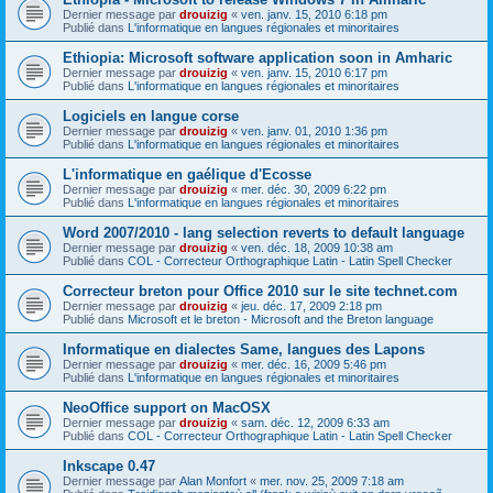
Dernier message par
drouizig
«
ven. janv. 15, 2010 6:18 pm
Publié dans
L'informatique en langues régionales et minoritaires
Ethiopia: Microsoft software application soon in Amharic
Dernier message par
drouizig
«
ven. janv. 15, 2010 6:17 pm
Publié dans
L'informatique en langues régionales et minoritaires
Logiciels en langue corse
Dernier message par
drouizig
«
ven. janv. 01, 2010 1:36 pm
Publié dans
L'informatique en langues régionales et minoritaires
L'informatique en gaélique d'Ecosse
Dernier message par
drouizig
«
mer. déc. 30, 2009 6:22 pm
Publié dans
L'informatique en langues régionales et minoritaires
Word 2007/2010 - lang selection reverts to default language
Dernier message par
drouizig
«
ven. déc. 18, 2009 10:38 am
Publié dans
COL - Correcteur Orthographique Latin - Latin Spell Checker
Correcteur breton pour Office 2010 sur le site technet.com
Dernier message par
drouizig
«
jeu. déc. 17, 2009 2:18 pm
Publié dans
Microsoft et le breton - Microsoft and the Breton language
Informatique en dialectes Same, langues des Lapons
Dernier message par
drouizig
«
mer. déc. 16, 2009 5:46 pm
Publié dans
L'informatique en langues régionales et minoritaires
NeoOffice support on MacOSX
Dernier message par
drouizig
«
sam. déc. 12, 2009 6:33 am
Publié dans
COL - Correcteur Orthographique Latin - Latin Spell Checker
Inkscape 0.47
Dernier message par
Alan Monfort
«
mer. nov. 25, 2009 7:18 am