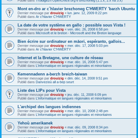
Publié dans
Troidigezh OpenOffice.org e brezhoneg (1.1.x, 2.x ha 3.x)
Mont en-dro ar c´hlavier brezhoneg C'HWERTY 'barzh Ubuntu
Dernier message par
drouizig
«
lun. janv. 12, 2009 8:22 pm
Publié dans
Ar c'hlavier C'HWERTY
La date de votre système en gallo : possible sous Vista !
Dernier message par
drouizig
«
ven. déc. 26, 2008 6:58 pm
Publié dans
Microsoft et le breton - Microsoft and the Breton language
Bien écrire sur ordinateur en māori, espéranto, gallois...
Dernier message par
drouizig
«
mer. déc. 17, 2008 5:03 pm
Publié dans
Ar c'hlavier C'HWERTY
Internet et la Bretagne, une culture de réseau
Dernier message par
drouizig
«
mar. déc. 16, 2008 5:47 pm
Publié dans
L'informatique en langues régionales et minoritaires
Kemennadenn a-berzh breizh-taiwan
Dernier message par
drouizig
«
dim. déc. 14, 2008 9:51 pm
Publié dans
Danvezioù all a-bep seurt
Liste des LIPs pour Vista
Dernier message par
drouizig
«
jeu. déc. 11, 2008 6:09 pm
Publié dans
L'informatique en langues régionales et minoritaires
L'archipel des langues indiennes
Dernier message par
drouizig
«
mer. déc. 10, 2008 2:48 pm
Publié dans
L'informatique en langues régionales et minoritaires
Yehoù amerikanek
Dernier message par
drouizig
«
mar. déc. 09, 2008 8:34 pm
Publié dans
L'informatique en langues régionales et minoritaires