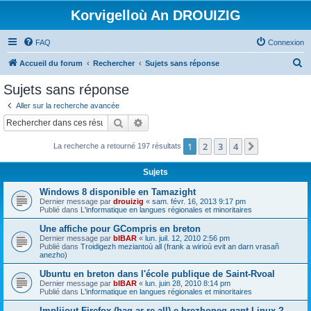
Korvigelloù An DROUIZIG
FAQ
Connexion
R
Accueil du forum
Rechercher
Sujets sans réponse
e
Sujets sans réponse
c
Aller sur la recherche avancée
h
Rechercher
Recherche avancée
e
1
2
3
4
Suivant
La recherche a retourné 197 résultats
r
c
Sujets
h
Windows 8 disponible en Tamazight
e
Dernier message par
drouizig
«
sam. févr. 16, 2013 9:17 pm
Publié dans
L'informatique en langues régionales et minoritaires
r
Une affiche pour GCompris en breton
Dernier message par
bIBAR
«
lun. juil. 12, 2010 2:56 pm
Publié dans
Troidigezh meziantoù all (frank a wirioù evit an darn vrasañ
anezho)
Ubuntu en breton dans l'école publique de Saint-Rvoal
Dernier message par
bIBAR
«
lun. juin 28, 2010 8:14 pm
Publié dans
L'informatique en langues régionales et minoritaires
Implijout Firefox (hag ar re all) e brezhoneg gant Linux ?