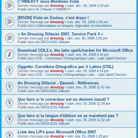
C’HWERTY sous Windows Vista
Dernier message par
drouizig
«
sam. déc. 06, 2008 3:33 pm
Publié dans
Ar c'hlavier C'HWERTY
[MSDN] Vista en Zoulou, c'est dispo !
Dernier message par
drouizig
«
ven. déc. 05, 2008 2:36 pm
Publié dans
L'informatique en langues régionales et minoritaires
« An Drouizig Difazier 2007, Service Pack 4 »
Dernier message par
drouizig
«
dim. nov. 30, 2008 2:55 pm
Publié dans
An DROUIZIG Difazier
Download COL2.x, the latin spellchecker for Microsoft Office
Dernier message par
drouizig
«
sam. nov. 29, 2008 4:16 pm
Publié dans
COL - Correcteur Orthographique Latin - Latin Spell Checker
Oggetto: Correttore Ortografico per il Latino (COL)
Dernier message par
drouizig
«
sam. nov. 29, 2008 4:14 pm
Publié dans
COL - Correcteur Orthographique Latin - Latin Spell Checker
An Drouizig Difazier - Daveoù - Références
Dernier message par
drouizig
«
sam. nov. 29, 2008 11:47 am
Publié dans
An DROUIZIG Difazier
Que faire si le correcteur est ou devient inactif ?
Dernier message par
drouizig
«
sam. nov. 29, 2008 11:34 am
Publié dans
An DROUIZIG Difazier
Que faire si la langue d'édition ne se maintient pas ?
Dernier message par
drouizig
«
sam. nov. 29, 2008 11:32 am
Publié dans
An DROUIZIG Difazier
Liste des LIPs pour Microsoft Office 2007
Dernier message par
drouizig
«
ven. nov. 21, 2008 1:20 pm