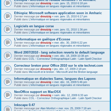
Dernier message par
drouizig
«
ven. janv. 15, 2010 6:18 pm
Publié dans
L'informatique en langues régionales et minoritaires
Ethiopia: Microsoft software application soon in Amharic
Dernier message par
drouizig
«
ven. janv. 15, 2010 6:17 pm
Publié dans
L'informatique en langues régionales et minoritaires
Logiciels en langue corse
Dernier message par
drouizig
«
ven. janv. 01, 2010 1:36 pm
Publié dans
L'informatique en langues régionales et minoritaires
L'informatique en gaélique d'Ecosse
Dernier message par
drouizig
«
mer. déc. 30, 2009 6:22 pm
Publié dans
L'informatique en langues régionales et minoritaires
Word 2007/2010 - lang selection reverts to default language
Dernier message par
drouizig
«
ven. déc. 18, 2009 10:38 am
Publié dans
COL - Correcteur Orthographique Latin - Latin Spell Checker
Correcteur breton pour Office 2010 sur le site technet.com
Dernier message par
drouizig
«
jeu. déc. 17, 2009 2:18 pm
Publié dans
Microsoft et le breton - Microsoft and the Breton language
Informatique en dialectes Same, langues des Lapons
Dernier message par
drouizig
«
mer. déc. 16, 2009 5:46 pm
Publié dans
L'informatique en langues régionales et minoritaires
NeoOffice support on MacOSX
Dernier message par
drouizig
«
sam. déc. 12, 2009 6:33 am
Publié dans
COL - Correcteur Orthographique Latin - Latin Spell Checker
Inkscape 0.47
Dernier message par
Alan Monfort
«
mer. nov. 25, 2009 7:18 am