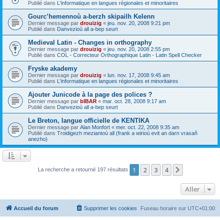
Publié dans
L'informatique en langues régionales et minoritaires
Gourc’hemennoù a-berzh skipailh Kelenn
Dernier message par
drouizig
«
jeu. nov. 20, 2008 9:21 pm
Publié dans
Danvezioù all a-bep seurt
Medieval Latin - Changes in orthography
Dernier message par
drouizig
«
jeu. nov. 20, 2008 2:55 pm
Publié dans
COL - Correcteur Orthographique Latin - Latin Spell Checker
Fryske akademy
Dernier message par
drouizig
«
lun. nov. 17, 2008 9:45 am
Publié dans
L'informatique en langues régionales et minoritaires
Ajouter Junicode à la page des polices ?
Dernier message par
bIBAR
«
mar. oct. 28, 2008 9:17 am
Publié dans
Danvezioù all a-bep seurt
Le Breton, langue officielle de KENTIKA
Dernier message par
Alan Monfort
«
mer. oct. 22, 2008 9:35 am
Publié dans
Troidigezh meziantoù all (frank a wirioù evit an darn vrasañ
anezho)
1
2
3
4
Suivant
La recherche a retourné 197 résultats
Aller
Accueil du forum
Supprimer les cookies
Fuseau horaire sur
UTC+01:00