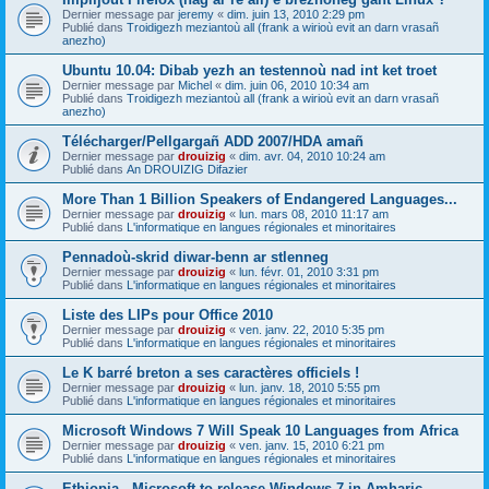
Dernier message par
jeremy
«
dim. juin 13, 2010 2:29 pm
Publié dans
Troidigezh meziantoù all (frank a wirioù evit an darn vrasañ
anezho)
Ubuntu 10.04: Dibab yezh an testennoù nad int ket troet
Dernier message par
Michel
«
dim. juin 06, 2010 10:34 am
Publié dans
Troidigezh meziantoù all (frank a wirioù evit an darn vrasañ
anezho)
Télécharger/Pellgargañ ADD 2007/HDA amañ
Dernier message par
drouizig
«
dim. avr. 04, 2010 10:24 am
Publié dans
An DROUIZIG Difazier
More Than 1 Billion Speakers of Endangered Languages...
Dernier message par
drouizig
«
lun. mars 08, 2010 11:17 am
Publié dans
L'informatique en langues régionales et minoritaires
Pennadoù-skrid diwar-benn ar stlenneg
Dernier message par
drouizig
«
lun. févr. 01, 2010 3:31 pm
Publié dans
L'informatique en langues régionales et minoritaires
Liste des LIPs pour Office 2010
Dernier message par
drouizig
«
ven. janv. 22, 2010 5:35 pm
Publié dans
L'informatique en langues régionales et minoritaires
Le K barré breton a ses caractères officiels !
Dernier message par
drouizig
«
lun. janv. 18, 2010 5:55 pm
Publié dans
L'informatique en langues régionales et minoritaires
Microsoft Windows 7 Will Speak 10 Languages from Africa
Dernier message par
drouizig
«
ven. janv. 15, 2010 6:21 pm
Publié dans
L'informatique en langues régionales et minoritaires
Ethiopia - Microsoft to release Windows 7 in Amharic