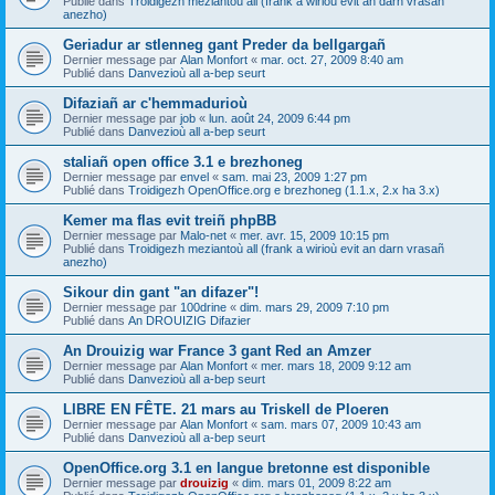
Publié dans
Troidigezh meziantoù all (frank a wirioù evit an darn vrasañ
anezho)
Geriadur ar stlenneg gant Preder da bellgargañ
Dernier message par
Alan Monfort
«
mar. oct. 27, 2009 8:40 am
Publié dans
Danvezioù all a-bep seurt
Difaziañ ar c'hemmadurioù
Dernier message par
job
«
lun. août 24, 2009 6:44 pm
Publié dans
Danvezioù all a-bep seurt
staliañ open office 3.1 e brezhoneg
Dernier message par
envel
«
sam. mai 23, 2009 1:27 pm
Publié dans
Troidigezh OpenOffice.org e brezhoneg (1.1.x, 2.x ha 3.x)
Kemer ma flas evit treiñ phpBB
Dernier message par
Malo-net
«
mer. avr. 15, 2009 10:15 pm
Publié dans
Troidigezh meziantoù all (frank a wirioù evit an darn vrasañ
anezho)
Sikour din gant "an difazer"!
Dernier message par
100drine
«
dim. mars 29, 2009 7:10 pm
Publié dans
An DROUIZIG Difazier
An Drouizig war France 3 gant Red an Amzer
Dernier message par
Alan Monfort
«
mer. mars 18, 2009 9:12 am
Publié dans
Danvezioù all a-bep seurt
LIBRE EN FÊTE. 21 mars au Triskell de Ploeren
Dernier message par
Alan Monfort
«
sam. mars 07, 2009 10:43 am
Publié dans
Danvezioù all a-bep seurt
OpenOffice.org 3.1 en langue bretonne est disponible
Dernier message par
drouizig
«
dim. mars 01, 2009 8:22 am