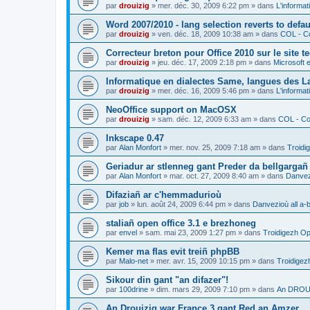
par
drouizig
»
mer. déc. 30, 2009 6:22 pm
» dans
L'informat
Word 2007/2010 - lang selection reverts to defa
par
drouizig
»
ven. déc. 18, 2009 10:38 am
» dans
COL - Co
Correcteur breton pour Office 2010 sur le site 
par
drouizig
»
jeu. déc. 17, 2009 2:18 pm
» dans
Microsoft e
Informatique en dialectes Same, langues des 
par
drouizig
»
mer. déc. 16, 2009 5:46 pm
» dans
L'informat
NeoOffice support on MacOSX
par
drouizig
»
sam. déc. 12, 2009 6:33 am
» dans
COL - Cor
Inkscape 0.47
par
Alan Monfort
»
mer. nov. 25, 2009 7:18 am
» dans
Troidi
Geriadur ar stlenneg gant Preder da bellgargañ
par
Alan Monfort
»
mar. oct. 27, 2009 8:40 am
» dans
Danvezi
Difaziañ ar c'hemmadurioù
par
job
»
lun. août 24, 2009 6:44 pm
» dans
Danvezioù all a-
staliañ open office 3.1 e brezhoneg
par
envel
»
sam. mai 23, 2009 1:27 pm
» dans
Troidigezh Op
Kemer ma flas evit treiñ phpBB
par
Malo-net
»
mer. avr. 15, 2009 10:15 pm
» dans
Troidigez
Sikour din gant "an difazer"!
par
100drine
»
dim. mars 29, 2009 7:10 pm
» dans
An DROUI
An Drouizig war France 3 gant Red an Amzer