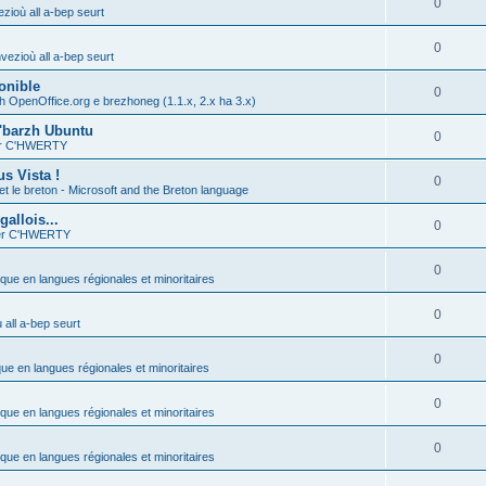
0
zioù all a-bep seurt
0
vezioù all a-bep seurt
onible
0
h OpenOffice.org e brezhoneg (1.1.x, 2.x ha 3.x)
'barzh Ubuntu
0
ier C'HWERTY
s Vista !
0
et le breton - Microsoft and the Breton language
allois...
0
ier C'HWERTY
0
ique en langues régionales et minoritaires
0
all a-bep seurt
0
que en langues régionales et minoritaires
0
ique en langues régionales et minoritaires
0
ique en langues régionales et minoritaires