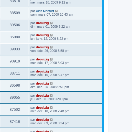
83518
mer. mars 18, 2009 9:12 am
par
Alan Monfort
88509
sam. mars 07, 2009 10:43 am
par
drouizig
89506
dim. mars 01, 2009 8:22 am
par
drouizig
85980
lun. janv. 12, 2009 8:22 pm
par
drouizig
89033
ven. déc. 26, 2008 6:58 pm
par
drouizig
90919
mer. déc. 17, 2008 5:03 pm
par
drouizig
88711
mar. déc. 16, 2008 5:47 pm
par
drouizig
86598
dim. déc. 14, 2008 9:51 pm
par
drouizig
89055
jeu. déc. 11, 2008 6:09 pm
par
drouizig
87502
mer. déc. 10, 2008 2:48 pm
par
drouizig
87416
mar. déc. 09, 2008 8:34 pm
par
drouizig