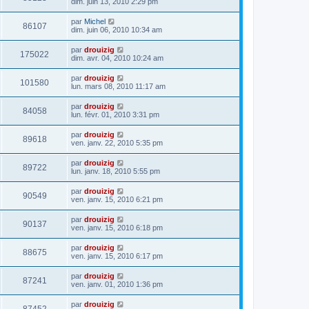
dim. juin 13, 2010 2:29 pm
par
Michel
86107
dim. juin 06, 2010 10:34 am
par
drouizig
175022
dim. avr. 04, 2010 10:24 am
par
drouizig
101580
lun. mars 08, 2010 11:17 am
par
drouizig
84058
lun. févr. 01, 2010 3:31 pm
par
drouizig
89618
ven. janv. 22, 2010 5:35 pm
par
drouizig
89722
lun. janv. 18, 2010 5:55 pm
par
drouizig
90549
ven. janv. 15, 2010 6:21 pm
par
drouizig
90137
ven. janv. 15, 2010 6:18 pm
par
drouizig
88675
ven. janv. 15, 2010 6:17 pm
par
drouizig
87241
ven. janv. 01, 2010 1:36 pm
par
drouizig