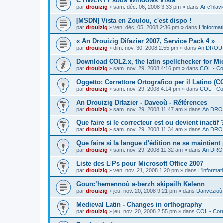
C’HWERTY sous Windows Vista
par
drouizig
»
sam. déc. 06, 2008 3:33 pm
» dans
Ar c'hla
[MSDN] Vista en Zoulou, c'est dispo !
par
drouizig
»
ven. déc. 05, 2008 2:36 pm
» dans
L'informat
« An Drouizig Difazier 2007, Service Pack 4 »
par
drouizig
»
dim. nov. 30, 2008 2:55 pm
» dans
An DROUIZ
Download COL2.x, the latin spellchecker for Mic
par
drouizig
»
sam. nov. 29, 2008 4:16 pm
» dans
COL - Cor
Oggetto: Correttore Ortografico per il Latino (C
par
drouizig
»
sam. nov. 29, 2008 4:14 pm
» dans
COL - Cor
An Drouizig Difazier - Daveoù - Références
par
drouizig
»
sam. nov. 29, 2008 11:47 am
» dans
An DROU
Que faire si le correcteur est ou devient inactif 
par
drouizig
»
sam. nov. 29, 2008 11:34 am
» dans
An DROU
Que faire si la langue d'édition ne se maintient
par
drouizig
»
sam. nov. 29, 2008 11:32 am
» dans
An DROU
Liste des LIPs pour Microsoft Office 2007
par
drouizig
»
ven. nov. 21, 2008 1:20 pm
» dans
L'informat
Gourc’hemennoù a-berzh skipailh Kelenn
par
drouizig
»
jeu. nov. 20, 2008 9:21 pm
» dans
Danvezioù 
Medieval Latin - Changes in orthography
par
drouizig
»
jeu. nov. 20, 2008 2:55 pm
» dans
COL - Corr