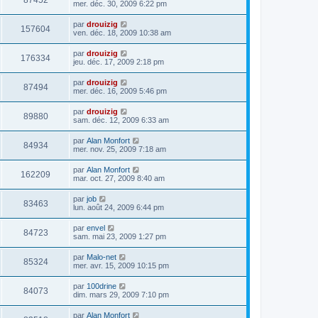
87452
mer. déc. 30, 2009 6:22 pm
par
drouizig
157604
ven. déc. 18, 2009 10:38 am
par
drouizig
176334
jeu. déc. 17, 2009 2:18 pm
par
drouizig
87494
mer. déc. 16, 2009 5:46 pm
par
drouizig
89880
sam. déc. 12, 2009 6:33 am
par
Alan Monfort
84934
mer. nov. 25, 2009 7:18 am
par
Alan Monfort
162209
mar. oct. 27, 2009 8:40 am
par
job
83463
lun. août 24, 2009 6:44 pm
par
envel
84723
sam. mai 23, 2009 1:27 pm
par
Malo-net
85324
mer. avr. 15, 2009 10:15 pm
par
100drine
84073
dim. mars 29, 2009 7:10 pm
par
Alan Monfort