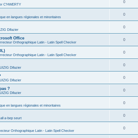
0
vier C'HWERTY
0
ique en langues régionales et minoritaires
0
IG Difazier
rosoft Office
0
recteur Orthographique Latin - Latin Spell Checker
OL)
0
recteur Orthographique Latin - Latin Spell Checker
0
IZIG Difazier
?
0
IZIG Difazier
 pas ?
0
IZIG Difazier
0
ique en langues régionales et minoritaires
0
all a-bep seurt
0
ecteur Orthographique Latin - Latin Spell Checker