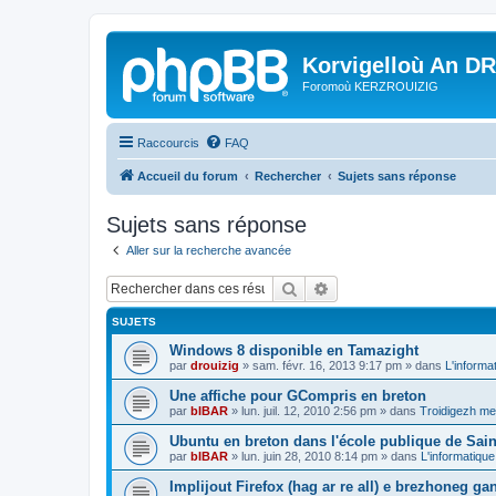
Korvigelloù An D
Foromoù KERZROUIZIG
Raccourcis
FAQ
Accueil du forum
Rechercher
Sujets sans réponse
Sujets sans réponse
Aller sur la recherche avancée
Rechercher
Recherche avancée
SUJETS
Windows 8 disponible en Tamazight
par
drouizig
»
sam. févr. 16, 2013 9:17 pm
» dans
L'informa
Une affiche pour GCompris en breton
par
bIBAR
»
lun. juil. 12, 2010 2:56 pm
» dans
Troidigezh mez
Ubuntu en breton dans l'école publique de Sain
par
bIBAR
»
lun. juin 28, 2010 8:14 pm
» dans
L'informatique
Implijout Firefox (hag ar re all) e brezhoneg ga