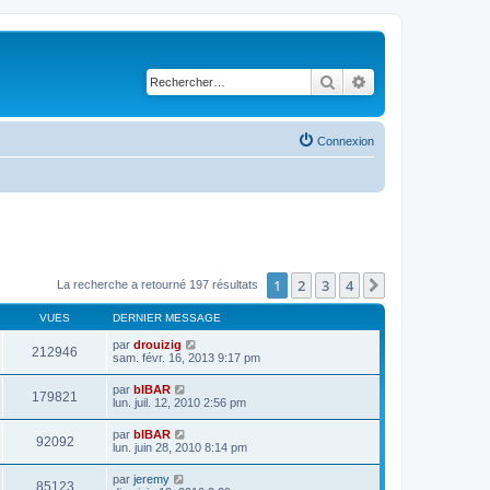
Rechercher
Recherche avancé
Connexion
1
2
3
4
Suivant
La recherche a retourné 197 résultats
VUES
DERNIER MESSAGE
par
drouizig
212946
sam. févr. 16, 2013 9:17 pm
par
bIBAR
179821
lun. juil. 12, 2010 2:56 pm
par
bIBAR
92092
lun. juin 28, 2010 8:14 pm
par
jeremy
85123