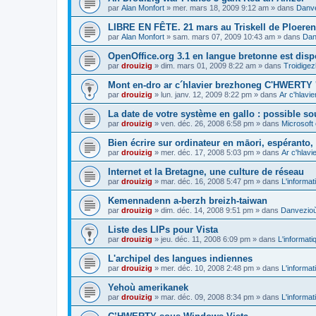
par
Alan Monfort
»
mer. mars 18, 2009 9:12 am
» dans
Danve
LIBRE EN FÊTE. 21 mars au Triskell de Ploeren
par
Alan Monfort
»
sam. mars 07, 2009 10:43 am
» dans
Dan
OpenOffice.org 3.1 en langue bretonne est disp
par
drouizig
»
dim. mars 01, 2009 8:22 am
» dans
Troidigez
Mont en-dro ar c´hlavier brezhoneg C'HWERTY 
par
drouizig
»
lun. janv. 12, 2009 8:22 pm
» dans
Ar c'hlav
La date de votre système en gallo : possible sou
par
drouizig
»
ven. déc. 26, 2008 6:58 pm
» dans
Microsoft 
Bien écrire sur ordinateur en māori, espéranto, g
par
drouizig
»
mer. déc. 17, 2008 5:03 pm
» dans
Ar c'hlav
Internet et la Bretagne, une culture de réseau
par
drouizig
»
mar. déc. 16, 2008 5:47 pm
» dans
L'informat
Kemennadenn a-berzh breizh-taiwan
par
drouizig
»
dim. déc. 14, 2008 9:51 pm
» dans
Danvezioù 
Liste des LIPs pour Vista
par
drouizig
»
jeu. déc. 11, 2008 6:09 pm
» dans
L'informati
L'archipel des langues indiennes
par
drouizig
»
mer. déc. 10, 2008 2:48 pm
» dans
L'informat
Yehoù amerikanek
par
drouizig
»
mar. déc. 09, 2008 8:34 pm
» dans
L'informat