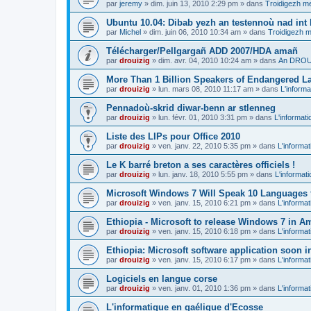
par
jeremy
»
dim. juin 13, 2010 2:29 pm
» dans
Troidigezh me
Ubuntu 10.04: Dibab yezh an testennoù nad int k
par
Michel
»
dim. juin 06, 2010 10:34 am
» dans
Troidigezh m
Télécharger/Pellgargañ ADD 2007/HDA amañ
par
drouizig
»
dim. avr. 04, 2010 10:24 am
» dans
An DROUI
More Than 1 Billion Speakers of Endangered L
par
drouizig
»
lun. mars 08, 2010 11:17 am
» dans
L'informa
Pennadoù-skrid diwar-benn ar stlenneg
par
drouizig
»
lun. févr. 01, 2010 3:31 pm
» dans
L'informati
Liste des LIPs pour Office 2010
par
drouizig
»
ven. janv. 22, 2010 5:35 pm
» dans
L'informat
Le K barré breton a ses caractères officiels !
par
drouizig
»
lun. janv. 18, 2010 5:55 pm
» dans
L'informat
Microsoft Windows 7 Will Speak 10 Languages 
par
drouizig
»
ven. janv. 15, 2010 6:21 pm
» dans
L'informat
Ethiopia - Microsoft to release Windows 7 in A
par
drouizig
»
ven. janv. 15, 2010 6:18 pm
» dans
L'informat
Ethiopia: Microsoft software application soon 
par
drouizig
»
ven. janv. 15, 2010 6:17 pm
» dans
L'informat
Logiciels en langue corse
par
drouizig
»
ven. janv. 01, 2010 1:36 pm
» dans
L'informat
L'informatique en gaélique d'Ecosse