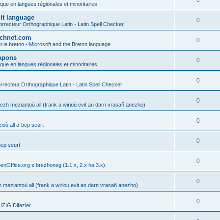
0
ique en langues régionales et minoritaires
ult language
0
rrecteur Orthographique Latin - Latin Spell Checker
technet.com
0
t le breton - Microsoft and the Breton language
Lapons
0
ique en langues régionales et minoritaires
0
recteur Orthographique Latin - Latin Spell Checker
0
gezh meziantoù all (frank a wirioù evit an darn vrasañ anezho)
0
où all a-bep seurt
0
bep seurt
0
enOffice.org e brezhoneg (1.1.x, 2.x ha 3.x)
0
h meziantoù all (frank a wirioù evit an darn vrasañ anezho)
0
ZIG Difazier