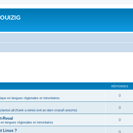
ROUIZIG
RÉPONSES
0
tique en langues régionales et minoritaires
0
iantoù all (frank a wirioù evit an darn vrasañ anezho)
t-Rvoal
0
 en langues régionales et minoritaires
nt Linux ?
0