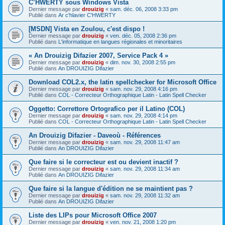
C’HWERTY sous Windows Vista
Dernier message par
drouizig
«
sam. déc. 06, 2008 3:33 pm
Publié dans
Ar c'hlavier C'HWERTY
[MSDN] Vista en Zoulou, c'est dispo !
Dernier message par
drouizig
«
ven. déc. 05, 2008 2:36 pm
Publié dans
L'informatique en langues régionales et minoritaires
« An Drouizig Difazier 2007, Service Pack 4 »
Dernier message par
drouizig
«
dim. nov. 30, 2008 2:55 pm
Publié dans
An DROUIZIG Difazier
Download COL2.x, the latin spellchecker for Microsoft Office
Dernier message par
drouizig
«
sam. nov. 29, 2008 4:16 pm
Publié dans
COL - Correcteur Orthographique Latin - Latin Spell Checker
Oggetto: Correttore Ortografico per il Latino (COL)
Dernier message par
drouizig
«
sam. nov. 29, 2008 4:14 pm
Publié dans
COL - Correcteur Orthographique Latin - Latin Spell Checker
An Drouizig Difazier - Daveoù - Références
Dernier message par
drouizig
«
sam. nov. 29, 2008 11:47 am
Publié dans
An DROUIZIG Difazier
Que faire si le correcteur est ou devient inactif ?
Dernier message par
drouizig
«
sam. nov. 29, 2008 11:34 am
Publié dans
An DROUIZIG Difazier
Que faire si la langue d'édition ne se maintient pas ?
Dernier message par
drouizig
«
sam. nov. 29, 2008 11:32 am
Publié dans
An DROUIZIG Difazier
Liste des LIPs pour Microsoft Office 2007
Dernier message par
drouizig
«
ven. nov. 21, 2008 1:20 pm