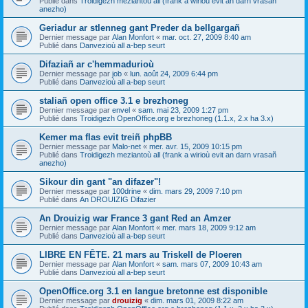
Publié dans
Troidigezh meziantoù all (frank a wirioù evit an darn vrasañ
anezho)
Geriadur ar stlenneg gant Preder da bellgargañ
Dernier message par
Alan Monfort
«
mar. oct. 27, 2009 8:40 am
Publié dans
Danvezioù all a-bep seurt
Difaziañ ar c'hemmadurioù
Dernier message par
job
«
lun. août 24, 2009 6:44 pm
Publié dans
Danvezioù all a-bep seurt
staliañ open office 3.1 e brezhoneg
Dernier message par
envel
«
sam. mai 23, 2009 1:27 pm
Publié dans
Troidigezh OpenOffice.org e brezhoneg (1.1.x, 2.x ha 3.x)
Kemer ma flas evit treiñ phpBB
Dernier message par
Malo-net
«
mer. avr. 15, 2009 10:15 pm
Publié dans
Troidigezh meziantoù all (frank a wirioù evit an darn vrasañ
anezho)
Sikour din gant "an difazer"!
Dernier message par
100drine
«
dim. mars 29, 2009 7:10 pm
Publié dans
An DROUIZIG Difazier
An Drouizig war France 3 gant Red an Amzer
Dernier message par
Alan Monfort
«
mer. mars 18, 2009 9:12 am
Publié dans
Danvezioù all a-bep seurt
LIBRE EN FÊTE. 21 mars au Triskell de Ploeren
Dernier message par
Alan Monfort
«
sam. mars 07, 2009 10:43 am
Publié dans
Danvezioù all a-bep seurt
OpenOffice.org 3.1 en langue bretonne est disponible
Dernier message par
drouizig
«
dim. mars 01, 2009 8:22 am