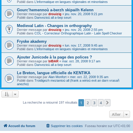
Publié dans
L'informatique en langues régionales et minoritaires
Gourc’hemennoù a-berzh skipailh Kelenn
Dernier message par
drouizig
«
jeu. nov. 20, 2008 9:21 pm
Publié dans
Danvezioù all a-bep seurt
Medieval Latin - Changes in orthography
Dernier message par
drouizig
«
jeu. nov. 20, 2008 2:55 pm
Publié dans
COL - Correcteur Orthographique Latin - Latin Spell Checker
Fryske akademy
Dernier message par
drouizig
«
lun. nov. 17, 2008 9:45 am
Publié dans
L'informatique en langues régionales et minoritaires
Ajouter Junicode à la page des polices ?
Dernier message par
bIBAR
«
mar. oct. 28, 2008 9:17 am
Publié dans
Danvezioù all a-bep seurt
Le Breton, langue officielle de KENTIKA
Dernier message par
Alan Monfort
«
mer. oct. 22, 2008 9:35 am
Publié dans
Troidigezh meziantoù all (frank a wirioù evit an darn vrasañ
anezho)
1
2
3
4
Suivant
La recherche a retourné 197 résultats
Aller
Accueil du forum
Supprimer les cookies
Fuseau horaire sur
UTC+01:00