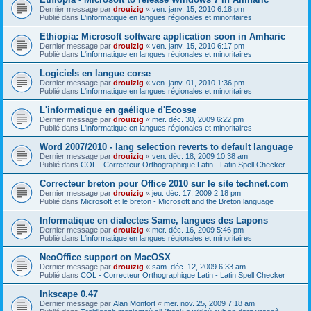
Dernier message par
drouizig
«
ven. janv. 15, 2010 6:18 pm
Publié dans
L'informatique en langues régionales et minoritaires
Ethiopia: Microsoft software application soon in Amharic
Dernier message par
drouizig
«
ven. janv. 15, 2010 6:17 pm
Publié dans
L'informatique en langues régionales et minoritaires
Logiciels en langue corse
Dernier message par
drouizig
«
ven. janv. 01, 2010 1:36 pm
Publié dans
L'informatique en langues régionales et minoritaires
L'informatique en gaélique d'Ecosse
Dernier message par
drouizig
«
mer. déc. 30, 2009 6:22 pm
Publié dans
L'informatique en langues régionales et minoritaires
Word 2007/2010 - lang selection reverts to default language
Dernier message par
drouizig
«
ven. déc. 18, 2009 10:38 am
Publié dans
COL - Correcteur Orthographique Latin - Latin Spell Checker
Correcteur breton pour Office 2010 sur le site technet.com
Dernier message par
drouizig
«
jeu. déc. 17, 2009 2:18 pm
Publié dans
Microsoft et le breton - Microsoft and the Breton language
Informatique en dialectes Same, langues des Lapons
Dernier message par
drouizig
«
mer. déc. 16, 2009 5:46 pm
Publié dans
L'informatique en langues régionales et minoritaires
NeoOffice support on MacOSX
Dernier message par
drouizig
«
sam. déc. 12, 2009 6:33 am
Publié dans
COL - Correcteur Orthographique Latin - Latin Spell Checker
Inkscape 0.47
Dernier message par
Alan Monfort
«
mer. nov. 25, 2009 7:18 am