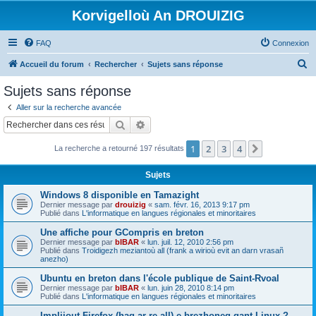
Korvigelloù An DROUIZIG
FAQ
Connexion
R
Accueil du forum
Rechercher
Sujets sans réponse
e
Sujets sans réponse
c
Aller sur la recherche avancée
h
Rechercher
Recherche avancée
e
1
2
3
4
Suivant
La recherche a retourné 197 résultats
r
c
Sujets
h
Windows 8 disponible en Tamazight
e
Dernier message par
drouizig
«
sam. févr. 16, 2013 9:17 pm
Publié dans
L'informatique en langues régionales et minoritaires
r
Une affiche pour GCompris en breton
Dernier message par
bIBAR
«
lun. juil. 12, 2010 2:56 pm
Publié dans
Troidigezh meziantoù all (frank a wirioù evit an darn vrasañ
anezho)
Ubuntu en breton dans l'école publique de Saint-Rvoal
Dernier message par
bIBAR
«
lun. juin 28, 2010 8:14 pm
Publié dans
L'informatique en langues régionales et minoritaires
Implijout Firefox (hag ar re all) e brezhoneg gant Linux ?