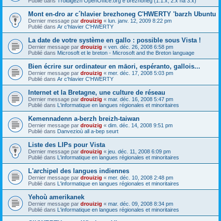
Publié dans
Troidigezh OpenOffice.org e brezhoneg (1.1.x, 2.x ha 3.x)
Mont en-dro ar c´hlavier brezhoneg C'HWERTY 'barzh Ubuntu
Dernier message par
drouizig
«
lun. janv. 12, 2009 8:22 pm
Publié dans
Ar c'hlavier C'HWERTY
La date de votre système en gallo : possible sous Vista !
Dernier message par
drouizig
«
ven. déc. 26, 2008 6:58 pm
Publié dans
Microsoft et le breton - Microsoft and the Breton language
Bien écrire sur ordinateur en māori, espéranto, gallois...
Dernier message par
drouizig
«
mer. déc. 17, 2008 5:03 pm
Publié dans
Ar c'hlavier C'HWERTY
Internet et la Bretagne, une culture de réseau
Dernier message par
drouizig
«
mar. déc. 16, 2008 5:47 pm
Publié dans
L'informatique en langues régionales et minoritaires
Kemennadenn a-berzh breizh-taiwan
Dernier message par
drouizig
«
dim. déc. 14, 2008 9:51 pm
Publié dans
Danvezioù all a-bep seurt
Liste des LIPs pour Vista
Dernier message par
drouizig
«
jeu. déc. 11, 2008 6:09 pm
Publié dans
L'informatique en langues régionales et minoritaires
L'archipel des langues indiennes
Dernier message par
drouizig
«
mer. déc. 10, 2008 2:48 pm
Publié dans
L'informatique en langues régionales et minoritaires
Yehoù amerikanek
Dernier message par
drouizig
«
mar. déc. 09, 2008 8:34 pm
Publié dans
L'informatique en langues régionales et minoritaires