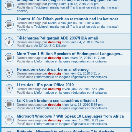
Dernier message par
jeremy
«
dim. juin 13, 2010 2:29 pm
Publié dans
Troidigezh meziantoù all (frank a wirioù evit an darn vrasañ
anezho)
Ubuntu 10.04: Dibab yezh an testennoù nad int ket troet
Dernier message par
Michel
«
dim. juin 06, 2010 10:34 am
Publié dans
Troidigezh meziantoù all (frank a wirioù evit an darn vrasañ
anezho)
Télécharger/Pellgargañ ADD 2007/HDA amañ
Dernier message par
drouizig
«
dim. avr. 04, 2010 10:24 am
Publié dans
An DROUIZIG Difazier
More Than 1 Billion Speakers of Endangered Languages...
Dernier message par
drouizig
«
lun. mars 08, 2010 11:17 am
Publié dans
L'informatique en langues régionales et minoritaires
Pennadoù-skrid diwar-benn ar stlenneg
Dernier message par
drouizig
«
lun. févr. 01, 2010 3:31 pm
Publié dans
L'informatique en langues régionales et minoritaires
Liste des LIPs pour Office 2010
Dernier message par
drouizig
«
ven. janv. 22, 2010 5:35 pm
Publié dans
L'informatique en langues régionales et minoritaires
Le K barré breton a ses caractères officiels !
Dernier message par
drouizig
«
lun. janv. 18, 2010 5:55 pm
Publié dans
L'informatique en langues régionales et minoritaires
Microsoft Windows 7 Will Speak 10 Languages from Africa
Dernier message par
drouizig
«
ven. janv. 15, 2010 6:21 pm
Publié dans
L'informatique en langues régionales et minoritaires
Ethiopia - Microsoft to release Windows 7 in Amharic