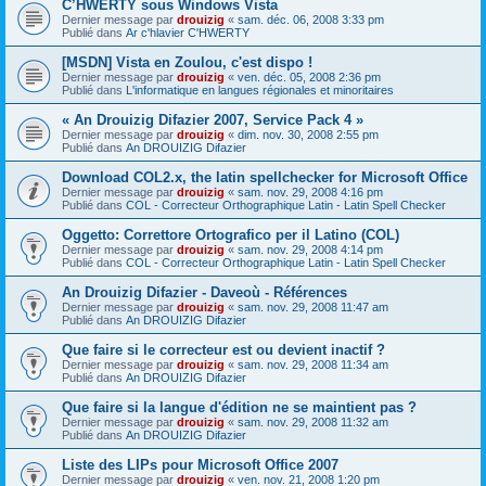
C’HWERTY sous Windows Vista
Dernier message par
drouizig
«
sam. déc. 06, 2008 3:33 pm
Publié dans
Ar c'hlavier C'HWERTY
[MSDN] Vista en Zoulou, c'est dispo !
Dernier message par
drouizig
«
ven. déc. 05, 2008 2:36 pm
Publié dans
L'informatique en langues régionales et minoritaires
« An Drouizig Difazier 2007, Service Pack 4 »
Dernier message par
drouizig
«
dim. nov. 30, 2008 2:55 pm
Publié dans
An DROUIZIG Difazier
Download COL2.x, the latin spellchecker for Microsoft Office
Dernier message par
drouizig
«
sam. nov. 29, 2008 4:16 pm
Publié dans
COL - Correcteur Orthographique Latin - Latin Spell Checker
Oggetto: Correttore Ortografico per il Latino (COL)
Dernier message par
drouizig
«
sam. nov. 29, 2008 4:14 pm
Publié dans
COL - Correcteur Orthographique Latin - Latin Spell Checker
An Drouizig Difazier - Daveoù - Références
Dernier message par
drouizig
«
sam. nov. 29, 2008 11:47 am
Publié dans
An DROUIZIG Difazier
Que faire si le correcteur est ou devient inactif ?
Dernier message par
drouizig
«
sam. nov. 29, 2008 11:34 am
Publié dans
An DROUIZIG Difazier
Que faire si la langue d'édition ne se maintient pas ?
Dernier message par
drouizig
«
sam. nov. 29, 2008 11:32 am
Publié dans
An DROUIZIG Difazier
Liste des LIPs pour Microsoft Office 2007
Dernier message par
drouizig
«
ven. nov. 21, 2008 1:20 pm