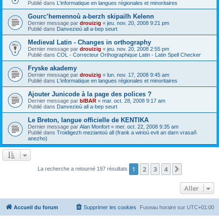
Publié dans
L'informatique en langues régionales et minoritaires
Gourc’hemennoù a-berzh skipailh Kelenn
Dernier message par
drouizig
«
jeu. nov. 20, 2008 9:21 pm
Publié dans
Danvezioù all a-bep seurt
Medieval Latin - Changes in orthography
Dernier message par
drouizig
«
jeu. nov. 20, 2008 2:55 pm
Publié dans
COL - Correcteur Orthographique Latin - Latin Spell Checker
Fryske akademy
Dernier message par
drouizig
«
lun. nov. 17, 2008 9:45 am
Publié dans
L'informatique en langues régionales et minoritaires
Ajouter Junicode à la page des polices ?
Dernier message par
bIBAR
«
mar. oct. 28, 2008 9:17 am
Publié dans
Danvezioù all a-bep seurt
Le Breton, langue officielle de KENTIKA
Dernier message par
Alan Monfort
«
mer. oct. 22, 2008 9:35 am
Publié dans
Troidigezh meziantoù all (frank a wirioù evit an darn vrasañ
anezho)
1
2
3
4
Suivant
La recherche a retourné 197 résultats
Aller
Accueil du forum
Supprimer les cookies
Fuseau horaire sur
UTC+01:00