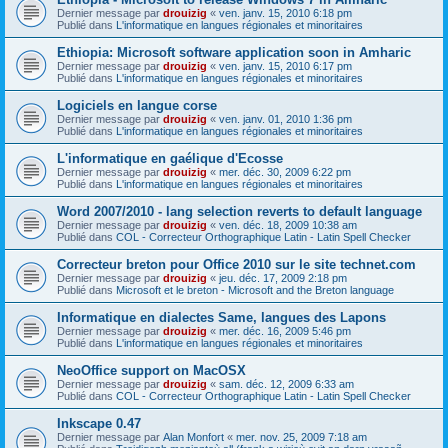
Dernier message par
drouizig
«
ven. janv. 15, 2010 6:18 pm
Publié dans
L'informatique en langues régionales et minoritaires
Ethiopia: Microsoft software application soon in Amharic
Dernier message par
drouizig
«
ven. janv. 15, 2010 6:17 pm
Publié dans
L'informatique en langues régionales et minoritaires
Logiciels en langue corse
Dernier message par
drouizig
«
ven. janv. 01, 2010 1:36 pm
Publié dans
L'informatique en langues régionales et minoritaires
L'informatique en gaélique d'Ecosse
Dernier message par
drouizig
«
mer. déc. 30, 2009 6:22 pm
Publié dans
L'informatique en langues régionales et minoritaires
Word 2007/2010 - lang selection reverts to default language
Dernier message par
drouizig
«
ven. déc. 18, 2009 10:38 am
Publié dans
COL - Correcteur Orthographique Latin - Latin Spell Checker
Correcteur breton pour Office 2010 sur le site technet.com
Dernier message par
drouizig
«
jeu. déc. 17, 2009 2:18 pm
Publié dans
Microsoft et le breton - Microsoft and the Breton language
Informatique en dialectes Same, langues des Lapons
Dernier message par
drouizig
«
mer. déc. 16, 2009 5:46 pm
Publié dans
L'informatique en langues régionales et minoritaires
NeoOffice support on MacOSX
Dernier message par
drouizig
«
sam. déc. 12, 2009 6:33 am
Publié dans
COL - Correcteur Orthographique Latin - Latin Spell Checker
Inkscape 0.47
Dernier message par
Alan Monfort
«
mer. nov. 25, 2009 7:18 am