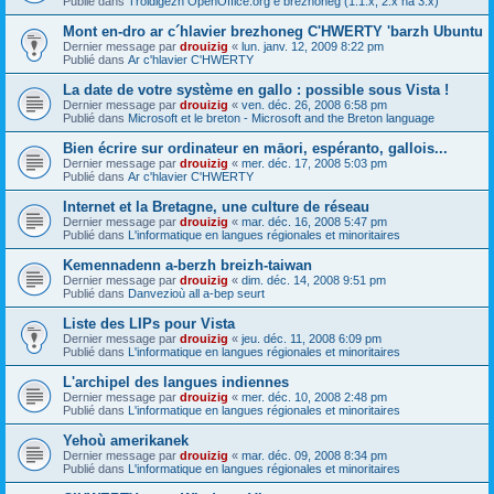
Publié dans
Troidigezh OpenOffice.org e brezhoneg (1.1.x, 2.x ha 3.x)
Mont en-dro ar c´hlavier brezhoneg C'HWERTY 'barzh Ubuntu
Dernier message par
drouizig
«
lun. janv. 12, 2009 8:22 pm
Publié dans
Ar c'hlavier C'HWERTY
La date de votre système en gallo : possible sous Vista !
Dernier message par
drouizig
«
ven. déc. 26, 2008 6:58 pm
Publié dans
Microsoft et le breton - Microsoft and the Breton language
Bien écrire sur ordinateur en māori, espéranto, gallois...
Dernier message par
drouizig
«
mer. déc. 17, 2008 5:03 pm
Publié dans
Ar c'hlavier C'HWERTY
Internet et la Bretagne, une culture de réseau
Dernier message par
drouizig
«
mar. déc. 16, 2008 5:47 pm
Publié dans
L'informatique en langues régionales et minoritaires
Kemennadenn a-berzh breizh-taiwan
Dernier message par
drouizig
«
dim. déc. 14, 2008 9:51 pm
Publié dans
Danvezioù all a-bep seurt
Liste des LIPs pour Vista
Dernier message par
drouizig
«
jeu. déc. 11, 2008 6:09 pm
Publié dans
L'informatique en langues régionales et minoritaires
L'archipel des langues indiennes
Dernier message par
drouizig
«
mer. déc. 10, 2008 2:48 pm
Publié dans
L'informatique en langues régionales et minoritaires
Yehoù amerikanek
Dernier message par
drouizig
«
mar. déc. 09, 2008 8:34 pm
Publié dans
L'informatique en langues régionales et minoritaires