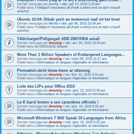
Dernier message par
jeremy
«
dim. juin 13, 2010 2:29 pm
Publié dans
Troidigezh meziantoù all (frank a wirioù evit an darn vrasañ
anezho)
Ubuntu 10.04: Dibab yezh an testennoù nad int ket troet
Dernier message par
Michel
«
dim. juin 06, 2010 10:34 am
Publié dans
Troidigezh meziantoù all (frank a wirioù evit an darn vrasañ
anezho)
Télécharger/Pellgargañ ADD 2007/HDA amañ
Dernier message par
drouizig
«
dim. avr. 04, 2010 10:24 am
Publié dans
An DROUIZIG Difazier
More Than 1 Billion Speakers of Endangered Languages...
Dernier message par
drouizig
«
lun. mars 08, 2010 11:17 am
Publié dans
L'informatique en langues régionales et minoritaires
Pennadoù-skrid diwar-benn ar stlenneg
Dernier message par
drouizig
«
lun. févr. 01, 2010 3:31 pm
Publié dans
L'informatique en langues régionales et minoritaires
Liste des LIPs pour Office 2010
Dernier message par
drouizig
«
ven. janv. 22, 2010 5:35 pm
Publié dans
L'informatique en langues régionales et minoritaires
Le K barré breton a ses caractères officiels !
Dernier message par
drouizig
«
lun. janv. 18, 2010 5:55 pm
Publié dans
L'informatique en langues régionales et minoritaires
Microsoft Windows 7 Will Speak 10 Languages from Africa
Dernier message par
drouizig
«
ven. janv. 15, 2010 6:21 pm
Publié dans
L'informatique en langues régionales et minoritaires
Ethiopia - Microsoft to release Windows 7 in Amharic