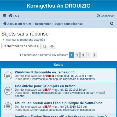
Korvigelloù An DROUIZIG
FAQ
Connexion
R
Accueil du forum
Rechercher
Sujets sans réponse
e
Sujets sans réponse
c
Aller sur la recherche avancée
h
Rechercher
Recherche avancée
e
1
2
3
4
Suivant
La recherche a retourné 197 résultats
r
c
Sujets
h
Windows 8 disponible en Tamazight
e
Dernier message par
drouizig
«
sam. févr. 16, 2013 9:17 pm
Publié dans
L'informatique en langues régionales et minoritaires
r
Une affiche pour GCompris en breton
Dernier message par
bIBAR
«
lun. juil. 12, 2010 2:56 pm
Publié dans
Troidigezh meziantoù all (frank a wirioù evit an darn vrasañ
anezho)
Ubuntu en breton dans l'école publique de Saint-Rvoal
Dernier message par
bIBAR
«
lun. juin 28, 2010 8:14 pm
Publié dans
L'informatique en langues régionales et minoritaires
Implijout Firefox (hag ar re all) e brezhoneg gant Linux ?