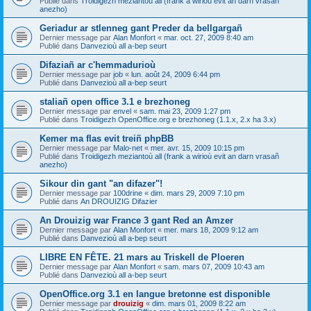
Publié dans
Troidigezh meziantoù all (frank a wirioù evit an darn vrasañ
anezho)
Geriadur ar stlenneg gant Preder da bellgargañ
Dernier message par
Alan Monfort
«
mar. oct. 27, 2009 8:40 am
Publié dans
Danvezioù all a-bep seurt
Difaziañ ar c'hemmadurioù
Dernier message par
job
«
lun. août 24, 2009 6:44 pm
Publié dans
Danvezioù all a-bep seurt
staliañ open office 3.1 e brezhoneg
Dernier message par
envel
«
sam. mai 23, 2009 1:27 pm
Publié dans
Troidigezh OpenOffice.org e brezhoneg (1.1.x, 2.x ha 3.x)
Kemer ma flas evit treiñ phpBB
Dernier message par
Malo-net
«
mer. avr. 15, 2009 10:15 pm
Publié dans
Troidigezh meziantoù all (frank a wirioù evit an darn vrasañ
anezho)
Sikour din gant "an difazer"!
Dernier message par
100drine
«
dim. mars 29, 2009 7:10 pm
Publié dans
An DROUIZIG Difazier
An Drouizig war France 3 gant Red an Amzer
Dernier message par
Alan Monfort
«
mer. mars 18, 2009 9:12 am
Publié dans
Danvezioù all a-bep seurt
LIBRE EN FÊTE. 21 mars au Triskell de Ploeren
Dernier message par
Alan Monfort
«
sam. mars 07, 2009 10:43 am
Publié dans
Danvezioù all a-bep seurt
OpenOffice.org 3.1 en langue bretonne est disponible
Dernier message par
drouizig
«
dim. mars 01, 2009 8:22 am