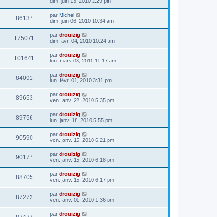
dim. juin 13, 2010 2:29 pm
par
Michel
86137
dim. juin 06, 2010 10:34 am
par
drouizig
175071
dim. avr. 04, 2010 10:24 am
par
drouizig
101641
lun. mars 08, 2010 11:17 am
par
drouizig
84091
lun. févr. 01, 2010 3:31 pm
par
drouizig
89653
ven. janv. 22, 2010 5:35 pm
par
drouizig
89756
lun. janv. 18, 2010 5:55 pm
par
drouizig
90590
ven. janv. 15, 2010 6:21 pm
par
drouizig
90177
ven. janv. 15, 2010 6:18 pm
par
drouizig
88705
ven. janv. 15, 2010 6:17 pm
par
drouizig
87272
ven. janv. 01, 2010 1:36 pm
par
drouizig