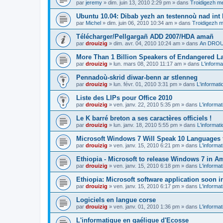
par
jeremy
»
dim. juin 13, 2010 2:29 pm
» dans
Troidigezh me
Ubuntu 10.04: Dibab yezh an testennoù nad int k
par
Michel
»
dim. juin 06, 2010 10:34 am
» dans
Troidigezh m
Télécharger/Pellgargañ ADD 2007/HDA amañ
par
drouizig
»
dim. avr. 04, 2010 10:24 am
» dans
An DROUI
More Than 1 Billion Speakers of Endangered L
par
drouizig
»
lun. mars 08, 2010 11:17 am
» dans
L'informa
Pennadoù-skrid diwar-benn ar stlenneg
par
drouizig
»
lun. févr. 01, 2010 3:31 pm
» dans
L'informati
Liste des LIPs pour Office 2010
par
drouizig
»
ven. janv. 22, 2010 5:35 pm
» dans
L'informat
Le K barré breton a ses caractères officiels !
par
drouizig
»
lun. janv. 18, 2010 5:55 pm
» dans
L'informat
Microsoft Windows 7 Will Speak 10 Languages 
par
drouizig
»
ven. janv. 15, 2010 6:21 pm
» dans
L'informat
Ethiopia - Microsoft to release Windows 7 in A
par
drouizig
»
ven. janv. 15, 2010 6:18 pm
» dans
L'informat
Ethiopia: Microsoft software application soon 
par
drouizig
»
ven. janv. 15, 2010 6:17 pm
» dans
L'informat
Logiciels en langue corse
par
drouizig
»
ven. janv. 01, 2010 1:36 pm
» dans
L'informat
L'informatique en gaélique d'Ecosse