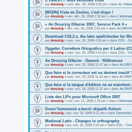
C’HWERTY sous Windows Vista
par
drouizig
»
sam. déc. 06, 2008 3:33 pm
» dans
Ar c'hla
[MSDN] Vista en Zoulou, c'est dispo !
par
drouizig
»
ven. déc. 05, 2008 2:36 pm
» dans
L'informat
« An Drouizig Difazier 2007, Service Pack 4 »
par
drouizig
»
dim. nov. 30, 2008 2:55 pm
» dans
An DROUIZ
Download COL2.x, the latin spellchecker for Mic
par
drouizig
»
sam. nov. 29, 2008 4:16 pm
» dans
COL - Cor
Oggetto: Correttore Ortografico per il Latino (C
par
drouizig
»
sam. nov. 29, 2008 4:14 pm
» dans
COL - Cor
An Drouizig Difazier - Daveoù - Références
par
drouizig
»
sam. nov. 29, 2008 11:47 am
» dans
An DROU
Que faire si le correcteur est ou devient inactif 
par
drouizig
»
sam. nov. 29, 2008 11:34 am
» dans
An DROU
Que faire si la langue d'édition ne se maintient
par
drouizig
»
sam. nov. 29, 2008 11:32 am
» dans
An DROU
Liste des LIPs pour Microsoft Office 2007
par
drouizig
»
ven. nov. 21, 2008 1:20 pm
» dans
L'informat
Gourc’hemennoù a-berzh skipailh Kelenn
par
drouizig
»
jeu. nov. 20, 2008 9:21 pm
» dans
Danvezioù 
Medieval Latin - Changes in orthography
par
drouizig
»
jeu. nov. 20, 2008 2:55 pm
» dans
COL - Corr