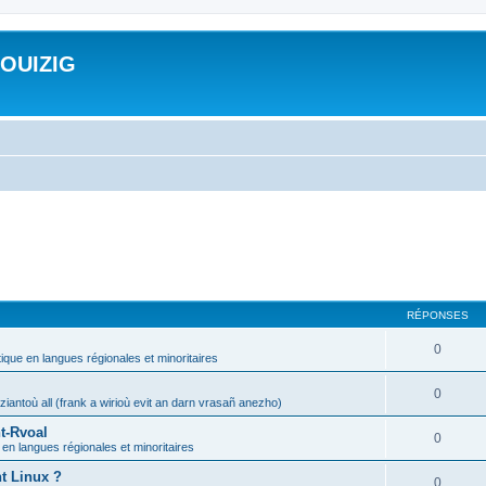
ROUIZIG
RÉPONSES
0
tique en langues régionales et minoritaires
0
iantoù all (frank a wirioù evit an darn vrasañ anezho)
t-Rvoal
0
 en langues régionales et minoritaires
nt Linux ?
0