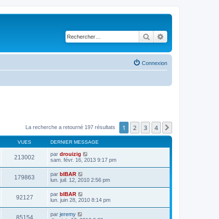
Rechercher
Recherche avancé
Connexion
1
2
3
4
Suivant
La recherche a retourné 197 résultats
VUES
DERNIER MESSAGE
par
drouizig
213002
sam. févr. 16, 2013 9:17 pm
par
bIBAR
179863
lun. juil. 12, 2010 2:56 pm
par
bIBAR
92127
lun. juin 28, 2010 8:14 pm
par
jeremy
85154