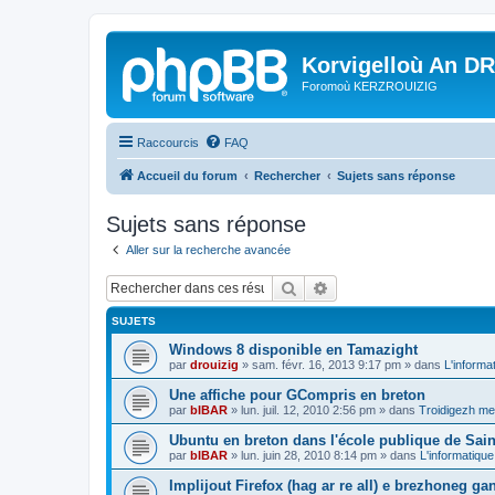
Korvigelloù An D
Foromoù KERZROUIZIG
Raccourcis
FAQ
Accueil du forum
Rechercher
Sujets sans réponse
Sujets sans réponse
Aller sur la recherche avancée
Rechercher
Recherche avancée
SUJETS
Windows 8 disponible en Tamazight
par
drouizig
»
sam. févr. 16, 2013 9:17 pm
» dans
L'informa
Une affiche pour GCompris en breton
par
bIBAR
»
lun. juil. 12, 2010 2:56 pm
» dans
Troidigezh mez
Ubuntu en breton dans l'école publique de Sain
par
bIBAR
»
lun. juin 28, 2010 8:14 pm
» dans
L'informatique
Implijout Firefox (hag ar re all) e brezhoneg ga