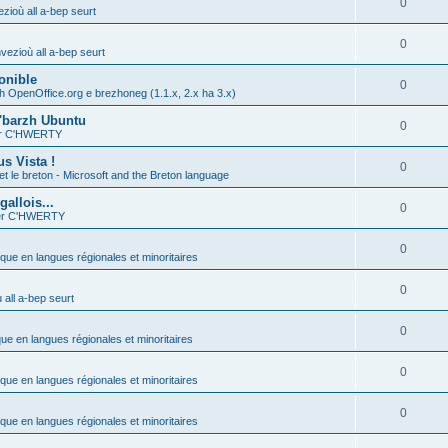
0
zioù all a-bep seurt
0
vezioù all a-bep seurt
onible
0
h OpenOffice.org e brezhoneg (1.1.x, 2.x ha 3.x)
'barzh Ubuntu
0
ier C'HWERTY
s Vista !
0
et le breton - Microsoft and the Breton language
allois...
0
ier C'HWERTY
0
ique en langues régionales et minoritaires
0
all a-bep seurt
0
que en langues régionales et minoritaires
0
ique en langues régionales et minoritaires
0
ique en langues régionales et minoritaires