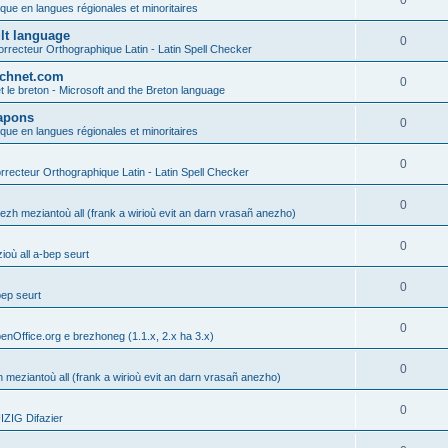
0
ique en langues régionales et minoritaires
ult language
0
rrecteur Orthographique Latin - Latin Spell Checker
technet.com
0
t le breton - Microsoft and the Breton language
Lapons
0
ique en langues régionales et minoritaires
0
recteur Orthographique Latin - Latin Spell Checker
0
gezh meziantoù all (frank a wirioù evit an darn vrasañ anezho)
0
où all a-bep seurt
0
bep seurt
0
enOffice.org e brezhoneg (1.1.x, 2.x ha 3.x)
0
h meziantoù all (frank a wirioù evit an darn vrasañ anezho)
0
ZIG Difazier