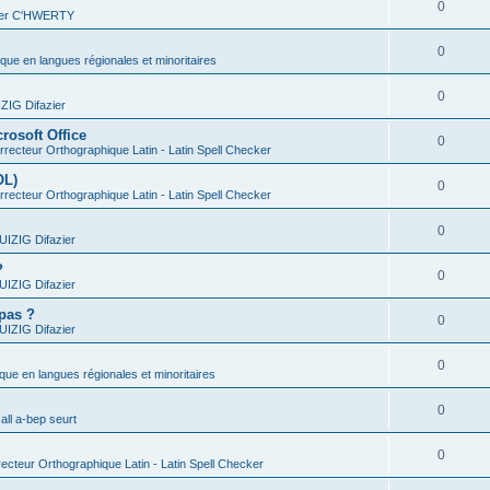
0
vier C'HWERTY
0
ique en langues régionales et minoritaires
0
IG Difazier
rosoft Office
0
recteur Orthographique Latin - Latin Spell Checker
OL)
0
recteur Orthographique Latin - Latin Spell Checker
0
IZIG Difazier
?
0
IZIG Difazier
 pas ?
0
IZIG Difazier
0
ique en langues régionales et minoritaires
0
all a-bep seurt
0
ecteur Orthographique Latin - Latin Spell Checker