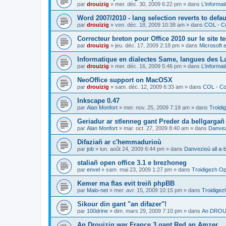
par
drouizig
»
mer. déc. 30, 2009 6:22 pm
» dans
L'informat
Word 2007/2010 - lang selection reverts to defa
par
drouizig
»
ven. déc. 18, 2009 10:38 am
» dans
COL - Co
Correcteur breton pour Office 2010 sur le site 
par
drouizig
»
jeu. déc. 17, 2009 2:18 pm
» dans
Microsoft e
Informatique en dialectes Same, langues des 
par
drouizig
»
mer. déc. 16, 2009 5:46 pm
» dans
L'informat
NeoOffice support on MacOSX
par
drouizig
»
sam. déc. 12, 2009 6:33 am
» dans
COL - Cor
Inkscape 0.47
par
Alan Monfort
»
mer. nov. 25, 2009 7:18 am
» dans
Troidi
Geriadur ar stlenneg gant Preder da bellgargañ
par
Alan Monfort
»
mar. oct. 27, 2009 8:40 am
» dans
Danvezi
Difaziañ ar c'hemmadurioù
par
job
»
lun. août 24, 2009 6:44 pm
» dans
Danvezioù all a-
staliañ open office 3.1 e brezhoneg
par
envel
»
sam. mai 23, 2009 1:27 pm
» dans
Troidigezh Op
Kemer ma flas evit treiñ phpBB
par
Malo-net
»
mer. avr. 15, 2009 10:15 pm
» dans
Troidigez
Sikour din gant "an difazer"!
par
100drine
»
dim. mars 29, 2009 7:10 pm
» dans
An DROUI
An Drouizig war France 3 gant Red an Amzer