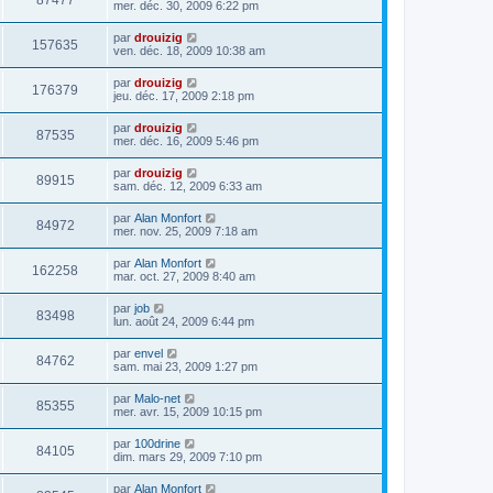
87477
mer. déc. 30, 2009 6:22 pm
par
drouizig
157635
ven. déc. 18, 2009 10:38 am
par
drouizig
176379
jeu. déc. 17, 2009 2:18 pm
par
drouizig
87535
mer. déc. 16, 2009 5:46 pm
par
drouizig
89915
sam. déc. 12, 2009 6:33 am
par
Alan Monfort
84972
mer. nov. 25, 2009 7:18 am
par
Alan Monfort
162258
mar. oct. 27, 2009 8:40 am
par
job
83498
lun. août 24, 2009 6:44 pm
par
envel
84762
sam. mai 23, 2009 1:27 pm
par
Malo-net
85355
mer. avr. 15, 2009 10:15 pm
par
100drine
84105
dim. mars 29, 2009 7:10 pm
par
Alan Monfort