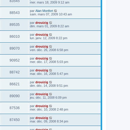
83545
mer. mars 18, 2009 9:12 am
par
Alan Monfort
88543
sam. mars 07, 2009 10:43 am
par
drouizig
89535
dim. mars 01, 2009 8:22 am
par
drouizig
86010
lun. janv. 12, 2009 8:22 pm
par
drouizig
89070
ven. déc. 26, 2008 6:58 pm
par
drouizig
90952
mer. déc. 17, 2008 5:03 pm
par
drouizig
88742
mar. déc. 16, 2008 5:47 pm
par
drouizig
86621
dim. déc. 14, 2008 9:51 pm
par
drouizig
89090
jeu. déc. 11, 2008 6:09 pm
par
drouizig
87536
mer. déc. 10, 2008 2:48 pm
par
drouizig
87450
mar. déc. 09, 2008 8:34 pm
par
drouizig