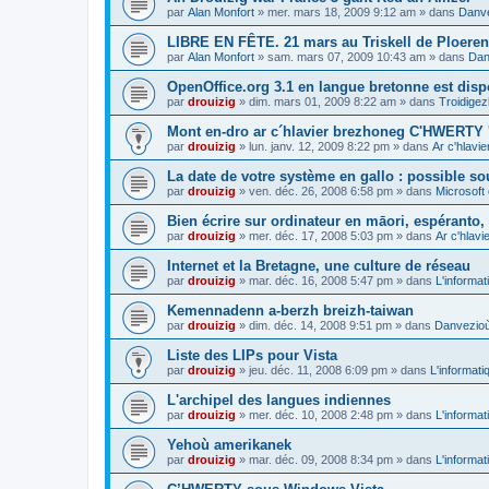
par
Alan Monfort
»
mer. mars 18, 2009 9:12 am
» dans
Danve
LIBRE EN FÊTE. 21 mars au Triskell de Ploeren
par
Alan Monfort
»
sam. mars 07, 2009 10:43 am
» dans
Dan
OpenOffice.org 3.1 en langue bretonne est disp
par
drouizig
»
dim. mars 01, 2009 8:22 am
» dans
Troidigez
Mont en-dro ar c´hlavier brezhoneg C'HWERTY 
par
drouizig
»
lun. janv. 12, 2009 8:22 pm
» dans
Ar c'hlav
La date de votre système en gallo : possible sou
par
drouizig
»
ven. déc. 26, 2008 6:58 pm
» dans
Microsoft 
Bien écrire sur ordinateur en māori, espéranto, g
par
drouizig
»
mer. déc. 17, 2008 5:03 pm
» dans
Ar c'hlav
Internet et la Bretagne, une culture de réseau
par
drouizig
»
mar. déc. 16, 2008 5:47 pm
» dans
L'informat
Kemennadenn a-berzh breizh-taiwan
par
drouizig
»
dim. déc. 14, 2008 9:51 pm
» dans
Danvezioù 
Liste des LIPs pour Vista
par
drouizig
»
jeu. déc. 11, 2008 6:09 pm
» dans
L'informati
L'archipel des langues indiennes
par
drouizig
»
mer. déc. 10, 2008 2:48 pm
» dans
L'informat
Yehoù amerikanek
par
drouizig
»
mar. déc. 09, 2008 8:34 pm
» dans
L'informat