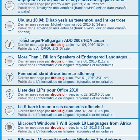
Dernier message par
jeremy
«
dim. juin 13, 2010 2:29 pm
Publié dans
Troidigezh meziantoù all (frank a wirioù evit an darn vrasañ
anezho)
Ubuntu 10.04: Dibab yezh an testennoù nad int ket troet
Dernier message par
Michel
«
dim. juin 06, 2010 10:34 am
Publié dans
Troidigezh meziantoù all (frank a wirioù evit an darn vrasañ
anezho)
Télécharger/Pellgargañ ADD 2007/HDA amañ
Dernier message par
drouizig
«
dim. avr. 04, 2010 10:24 am
Publié dans
An DROUIZIG Difazier
More Than 1 Billion Speakers of Endangered Languages...
Dernier message par
drouizig
«
lun. mars 08, 2010 11:17 am
Publié dans
L'informatique en langues régionales et minoritaires
Pennadoù-skrid diwar-benn ar stlenneg
Dernier message par
drouizig
«
lun. févr. 01, 2010 3:31 pm
Publié dans
L'informatique en langues régionales et minoritaires
Liste des LIPs pour Office 2010
Dernier message par
drouizig
«
ven. janv. 22, 2010 5:35 pm
Publié dans
L'informatique en langues régionales et minoritaires
Le K barré breton a ses caractères officiels !
Dernier message par
drouizig
«
lun. janv. 18, 2010 5:55 pm
Publié dans
L'informatique en langues régionales et minoritaires
Microsoft Windows 7 Will Speak 10 Languages from Africa
Dernier message par
drouizig
«
ven. janv. 15, 2010 6:21 pm
Publié dans
L'informatique en langues régionales et minoritaires
Ethiopia - Microsoft to release Windows 7 in Amharic