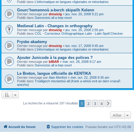
Publié dans
L'informatique en langues régionales et minoritaires
Gourc’hemennoù a-berzh skipailh Kelenn
Dernier message par
drouizig
«
jeu. nov. 20, 2008 9:21 pm
Publié dans
Danvezioù all a-bep seurt
Medieval Latin - Changes in orthography
Dernier message par
drouizig
«
jeu. nov. 20, 2008 2:55 pm
Publié dans
COL - Correcteur Orthographique Latin - Latin Spell Checker
Fryske akademy
Dernier message par
drouizig
«
lun. nov. 17, 2008 9:45 am
Publié dans
L'informatique en langues régionales et minoritaires
Ajouter Junicode à la page des polices ?
Dernier message par
bIBAR
«
mar. oct. 28, 2008 9:17 am
Publié dans
Danvezioù all a-bep seurt
Le Breton, langue officielle de KENTIKA
Dernier message par
Alan Monfort
«
mer. oct. 22, 2008 9:35 am
Publié dans
Troidigezh meziantoù all (frank a wirioù evit an darn vrasañ
anezho)
1
2
3
4
Suivant
La recherche a retourné 197 résultats
Aller
Accueil du forum
Supprimer les cookies
Fuseau horaire sur
UTC+01:00