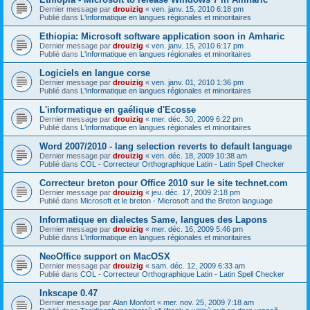
Dernier message par
drouizig
«
ven. janv. 15, 2010 6:18 pm
Publié dans
L'informatique en langues régionales et minoritaires
Ethiopia: Microsoft software application soon in Amharic
Dernier message par
drouizig
«
ven. janv. 15, 2010 6:17 pm
Publié dans
L'informatique en langues régionales et minoritaires
Logiciels en langue corse
Dernier message par
drouizig
«
ven. janv. 01, 2010 1:36 pm
Publié dans
L'informatique en langues régionales et minoritaires
L'informatique en gaélique d'Ecosse
Dernier message par
drouizig
«
mer. déc. 30, 2009 6:22 pm
Publié dans
L'informatique en langues régionales et minoritaires
Word 2007/2010 - lang selection reverts to default language
Dernier message par
drouizig
«
ven. déc. 18, 2009 10:38 am
Publié dans
COL - Correcteur Orthographique Latin - Latin Spell Checker
Correcteur breton pour Office 2010 sur le site technet.com
Dernier message par
drouizig
«
jeu. déc. 17, 2009 2:18 pm
Publié dans
Microsoft et le breton - Microsoft and the Breton language
Informatique en dialectes Same, langues des Lapons
Dernier message par
drouizig
«
mer. déc. 16, 2009 5:46 pm
Publié dans
L'informatique en langues régionales et minoritaires
NeoOffice support on MacOSX
Dernier message par
drouizig
«
sam. déc. 12, 2009 6:33 am
Publié dans
COL - Correcteur Orthographique Latin - Latin Spell Checker
Inkscape 0.47
Dernier message par
Alan Monfort
«
mer. nov. 25, 2009 7:18 am