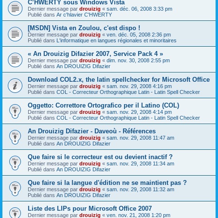
C’HWERTY sous Windows Vista
Dernier message par
drouizig
«
sam. déc. 06, 2008 3:33 pm
Publié dans
Ar c'hlavier C'HWERTY
[MSDN] Vista en Zoulou, c'est dispo !
Dernier message par
drouizig
«
ven. déc. 05, 2008 2:36 pm
Publié dans
L'informatique en langues régionales et minoritaires
« An Drouizig Difazier 2007, Service Pack 4 »
Dernier message par
drouizig
«
dim. nov. 30, 2008 2:55 pm
Publié dans
An DROUIZIG Difazier
Download COL2.x, the latin spellchecker for Microsoft Office
Dernier message par
drouizig
«
sam. nov. 29, 2008 4:16 pm
Publié dans
COL - Correcteur Orthographique Latin - Latin Spell Checker
Oggetto: Correttore Ortografico per il Latino (COL)
Dernier message par
drouizig
«
sam. nov. 29, 2008 4:14 pm
Publié dans
COL - Correcteur Orthographique Latin - Latin Spell Checker
An Drouizig Difazier - Daveoù - Références
Dernier message par
drouizig
«
sam. nov. 29, 2008 11:47 am
Publié dans
An DROUIZIG Difazier
Que faire si le correcteur est ou devient inactif ?
Dernier message par
drouizig
«
sam. nov. 29, 2008 11:34 am
Publié dans
An DROUIZIG Difazier
Que faire si la langue d'édition ne se maintient pas ?
Dernier message par
drouizig
«
sam. nov. 29, 2008 11:32 am
Publié dans
An DROUIZIG Difazier
Liste des LIPs pour Microsoft Office 2007
Dernier message par
drouizig
«
ven. nov. 21, 2008 1:20 pm