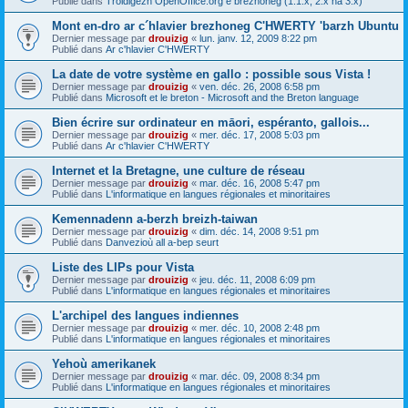
Publié dans
Troidigezh OpenOffice.org e brezhoneg (1.1.x, 2.x ha 3.x)
Mont en-dro ar c´hlavier brezhoneg C'HWERTY 'barzh Ubuntu
Dernier message par
drouizig
«
lun. janv. 12, 2009 8:22 pm
Publié dans
Ar c'hlavier C'HWERTY
La date de votre système en gallo : possible sous Vista !
Dernier message par
drouizig
«
ven. déc. 26, 2008 6:58 pm
Publié dans
Microsoft et le breton - Microsoft and the Breton language
Bien écrire sur ordinateur en māori, espéranto, gallois...
Dernier message par
drouizig
«
mer. déc. 17, 2008 5:03 pm
Publié dans
Ar c'hlavier C'HWERTY
Internet et la Bretagne, une culture de réseau
Dernier message par
drouizig
«
mar. déc. 16, 2008 5:47 pm
Publié dans
L'informatique en langues régionales et minoritaires
Kemennadenn a-berzh breizh-taiwan
Dernier message par
drouizig
«
dim. déc. 14, 2008 9:51 pm
Publié dans
Danvezioù all a-bep seurt
Liste des LIPs pour Vista
Dernier message par
drouizig
«
jeu. déc. 11, 2008 6:09 pm
Publié dans
L'informatique en langues régionales et minoritaires
L'archipel des langues indiennes
Dernier message par
drouizig
«
mer. déc. 10, 2008 2:48 pm
Publié dans
L'informatique en langues régionales et minoritaires
Yehoù amerikanek
Dernier message par
drouizig
«
mar. déc. 09, 2008 8:34 pm
Publié dans
L'informatique en langues régionales et minoritaires