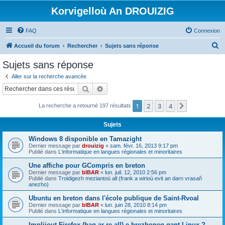
Korvigelloù An DROUIZIG
FAQ
Connexion
R
Accueil du forum
Rechercher
Sujets sans réponse
e
Sujets sans réponse
c
Aller sur la recherche avancée
h
Rechercher
Recherche avancée
e
1
2
3
4
Suivant
La recherche a retourné 197 résultats
r
c
Sujets
h
Windows 8 disponible en Tamazight
e
Dernier message par
drouizig
«
sam. févr. 16, 2013 9:17 pm
Publié dans
L'informatique en langues régionales et minoritaires
r
Une affiche pour GCompris en breton
Dernier message par
bIBAR
«
lun. juil. 12, 2010 2:56 pm
Publié dans
Troidigezh meziantoù all (frank a wirioù evit an darn vrasañ
anezho)
Ubuntu en breton dans l'école publique de Saint-Rvoal
Dernier message par
bIBAR
«
lun. juin 28, 2010 8:14 pm
Publié dans
L'informatique en langues régionales et minoritaires
Implijout Firefox (hag ar re all) e brezhoneg gant Linux ?