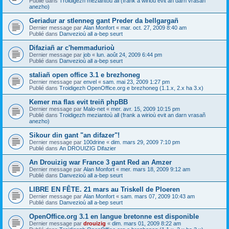
Publié dans
Troidigezh meziantoù all (frank a wirioù evit an darn vrasañ
anezho)
Geriadur ar stlenneg gant Preder da bellgargañ
Dernier message par
Alan Monfort
«
mar. oct. 27, 2009 8:40 am
Publié dans
Danvezioù all a-bep seurt
Difaziañ ar c'hemmadurioù
Dernier message par
job
«
lun. août 24, 2009 6:44 pm
Publié dans
Danvezioù all a-bep seurt
staliañ open office 3.1 e brezhoneg
Dernier message par
envel
«
sam. mai 23, 2009 1:27 pm
Publié dans
Troidigezh OpenOffice.org e brezhoneg (1.1.x, 2.x ha 3.x)
Kemer ma flas evit treiñ phpBB
Dernier message par
Malo-net
«
mer. avr. 15, 2009 10:15 pm
Publié dans
Troidigezh meziantoù all (frank a wirioù evit an darn vrasañ
anezho)
Sikour din gant "an difazer"!
Dernier message par
100drine
«
dim. mars 29, 2009 7:10 pm
Publié dans
An DROUIZIG Difazier
An Drouizig war France 3 gant Red an Amzer
Dernier message par
Alan Monfort
«
mer. mars 18, 2009 9:12 am
Publié dans
Danvezioù all a-bep seurt
LIBRE EN FÊTE. 21 mars au Triskell de Ploeren
Dernier message par
Alan Monfort
«
sam. mars 07, 2009 10:43 am
Publié dans
Danvezioù all a-bep seurt
OpenOffice.org 3.1 en langue bretonne est disponible
Dernier message par
drouizig
«
dim. mars 01, 2009 8:22 am