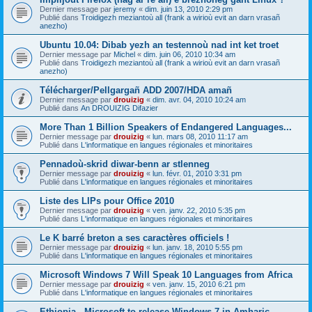
Dernier message par
jeremy
«
dim. juin 13, 2010 2:29 pm
Publié dans
Troidigezh meziantoù all (frank a wirioù evit an darn vrasañ
anezho)
Ubuntu 10.04: Dibab yezh an testennoù nad int ket troet
Dernier message par
Michel
«
dim. juin 06, 2010 10:34 am
Publié dans
Troidigezh meziantoù all (frank a wirioù evit an darn vrasañ
anezho)
Télécharger/Pellgargañ ADD 2007/HDA amañ
Dernier message par
drouizig
«
dim. avr. 04, 2010 10:24 am
Publié dans
An DROUIZIG Difazier
More Than 1 Billion Speakers of Endangered Languages...
Dernier message par
drouizig
«
lun. mars 08, 2010 11:17 am
Publié dans
L'informatique en langues régionales et minoritaires
Pennadoù-skrid diwar-benn ar stlenneg
Dernier message par
drouizig
«
lun. févr. 01, 2010 3:31 pm
Publié dans
L'informatique en langues régionales et minoritaires
Liste des LIPs pour Office 2010
Dernier message par
drouizig
«
ven. janv. 22, 2010 5:35 pm
Publié dans
L'informatique en langues régionales et minoritaires
Le K barré breton a ses caractères officiels !
Dernier message par
drouizig
«
lun. janv. 18, 2010 5:55 pm
Publié dans
L'informatique en langues régionales et minoritaires
Microsoft Windows 7 Will Speak 10 Languages from Africa
Dernier message par
drouizig
«
ven. janv. 15, 2010 6:21 pm
Publié dans
L'informatique en langues régionales et minoritaires
Ethiopia - Microsoft to release Windows 7 in Amharic