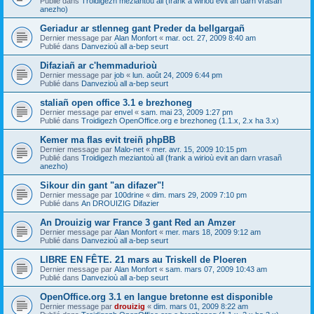
Publié dans
Troidigezh meziantoù all (frank a wirioù evit an darn vrasañ
anezho)
Geriadur ar stlenneg gant Preder da bellgargañ
Dernier message par
Alan Monfort
«
mar. oct. 27, 2009 8:40 am
Publié dans
Danvezioù all a-bep seurt
Difaziañ ar c'hemmadurioù
Dernier message par
job
«
lun. août 24, 2009 6:44 pm
Publié dans
Danvezioù all a-bep seurt
staliañ open office 3.1 e brezhoneg
Dernier message par
envel
«
sam. mai 23, 2009 1:27 pm
Publié dans
Troidigezh OpenOffice.org e brezhoneg (1.1.x, 2.x ha 3.x)
Kemer ma flas evit treiñ phpBB
Dernier message par
Malo-net
«
mer. avr. 15, 2009 10:15 pm
Publié dans
Troidigezh meziantoù all (frank a wirioù evit an darn vrasañ
anezho)
Sikour din gant "an difazer"!
Dernier message par
100drine
«
dim. mars 29, 2009 7:10 pm
Publié dans
An DROUIZIG Difazier
An Drouizig war France 3 gant Red an Amzer
Dernier message par
Alan Monfort
«
mer. mars 18, 2009 9:12 am
Publié dans
Danvezioù all a-bep seurt
LIBRE EN FÊTE. 21 mars au Triskell de Ploeren
Dernier message par
Alan Monfort
«
sam. mars 07, 2009 10:43 am
Publié dans
Danvezioù all a-bep seurt
OpenOffice.org 3.1 en langue bretonne est disponible
Dernier message par
drouizig
«
dim. mars 01, 2009 8:22 am