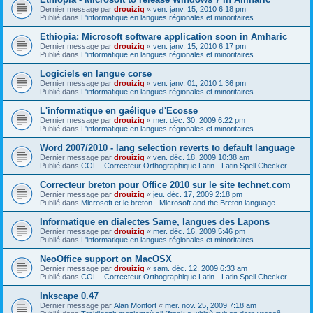
Dernier message par
drouizig
«
ven. janv. 15, 2010 6:18 pm
Publié dans
L'informatique en langues régionales et minoritaires
Ethiopia: Microsoft software application soon in Amharic
Dernier message par
drouizig
«
ven. janv. 15, 2010 6:17 pm
Publié dans
L'informatique en langues régionales et minoritaires
Logiciels en langue corse
Dernier message par
drouizig
«
ven. janv. 01, 2010 1:36 pm
Publié dans
L'informatique en langues régionales et minoritaires
L'informatique en gaélique d'Ecosse
Dernier message par
drouizig
«
mer. déc. 30, 2009 6:22 pm
Publié dans
L'informatique en langues régionales et minoritaires
Word 2007/2010 - lang selection reverts to default language
Dernier message par
drouizig
«
ven. déc. 18, 2009 10:38 am
Publié dans
COL - Correcteur Orthographique Latin - Latin Spell Checker
Correcteur breton pour Office 2010 sur le site technet.com
Dernier message par
drouizig
«
jeu. déc. 17, 2009 2:18 pm
Publié dans
Microsoft et le breton - Microsoft and the Breton language
Informatique en dialectes Same, langues des Lapons
Dernier message par
drouizig
«
mer. déc. 16, 2009 5:46 pm
Publié dans
L'informatique en langues régionales et minoritaires
NeoOffice support on MacOSX
Dernier message par
drouizig
«
sam. déc. 12, 2009 6:33 am
Publié dans
COL - Correcteur Orthographique Latin - Latin Spell Checker
Inkscape 0.47
Dernier message par
Alan Monfort
«
mer. nov. 25, 2009 7:18 am