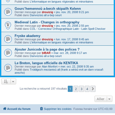
Publié dans
L'informatique en langues régionales et minoritaires
Gourc’hemennoù a-berzh skipailh Kelenn
Dernier message par
drouizig
«
jeu. nov. 20, 2008 9:21 pm
Publié dans
Danvezioù all a-bep seurt
Medieval Latin - Changes in orthography
Dernier message par
drouizig
«
jeu. nov. 20, 2008 2:55 pm
Publié dans
COL - Correcteur Orthographique Latin - Latin Spell Checker
Fryske akademy
Dernier message par
drouizig
«
lun. nov. 17, 2008 9:45 am
Publié dans
L'informatique en langues régionales et minoritaires
Ajouter Junicode à la page des polices ?
Dernier message par
bIBAR
«
mar. oct. 28, 2008 9:17 am
Publié dans
Danvezioù all a-bep seurt
Le Breton, langue officielle de KENTIKA
Dernier message par
Alan Monfort
«
mer. oct. 22, 2008 9:35 am
Publié dans
Troidigezh meziantoù all (frank a wirioù evit an darn vrasañ
anezho)
1
2
3
4
Suivant
La recherche a retourné 197 résultats
Aller
Accueil du forum
Supprimer les cookies
Fuseau horaire sur
UTC+01:00