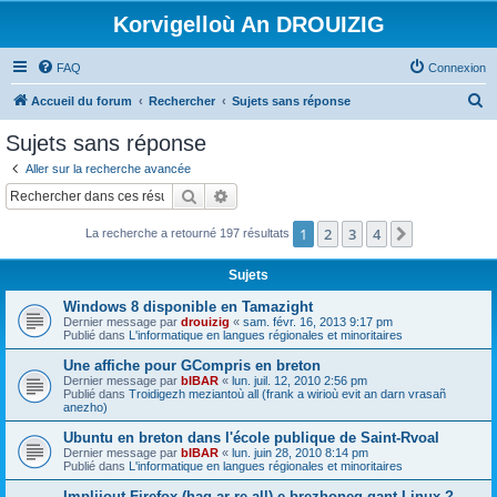
Korvigelloù An DROUIZIG
FAQ
Connexion
R
Accueil du forum
Rechercher
Sujets sans réponse
e
Sujets sans réponse
c
Aller sur la recherche avancée
h
Rechercher
Recherche avancée
e
1
2
3
4
Suivant
La recherche a retourné 197 résultats
r
c
Sujets
h
Windows 8 disponible en Tamazight
e
Dernier message par
drouizig
«
sam. févr. 16, 2013 9:17 pm
Publié dans
L'informatique en langues régionales et minoritaires
r
Une affiche pour GCompris en breton
Dernier message par
bIBAR
«
lun. juil. 12, 2010 2:56 pm
Publié dans
Troidigezh meziantoù all (frank a wirioù evit an darn vrasañ
anezho)
Ubuntu en breton dans l'école publique de Saint-Rvoal
Dernier message par
bIBAR
«
lun. juin 28, 2010 8:14 pm
Publié dans
L'informatique en langues régionales et minoritaires
Implijout Firefox (hag ar re all) e brezhoneg gant Linux ?