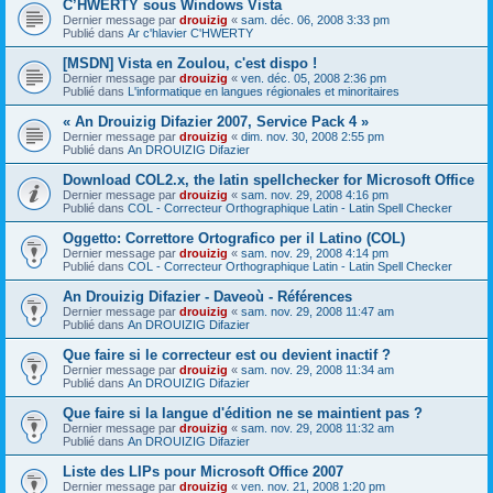
C’HWERTY sous Windows Vista
Dernier message par
drouizig
«
sam. déc. 06, 2008 3:33 pm
Publié dans
Ar c'hlavier C'HWERTY
[MSDN] Vista en Zoulou, c'est dispo !
Dernier message par
drouizig
«
ven. déc. 05, 2008 2:36 pm
Publié dans
L'informatique en langues régionales et minoritaires
« An Drouizig Difazier 2007, Service Pack 4 »
Dernier message par
drouizig
«
dim. nov. 30, 2008 2:55 pm
Publié dans
An DROUIZIG Difazier
Download COL2.x, the latin spellchecker for Microsoft Office
Dernier message par
drouizig
«
sam. nov. 29, 2008 4:16 pm
Publié dans
COL - Correcteur Orthographique Latin - Latin Spell Checker
Oggetto: Correttore Ortografico per il Latino (COL)
Dernier message par
drouizig
«
sam. nov. 29, 2008 4:14 pm
Publié dans
COL - Correcteur Orthographique Latin - Latin Spell Checker
An Drouizig Difazier - Daveoù - Références
Dernier message par
drouizig
«
sam. nov. 29, 2008 11:47 am
Publié dans
An DROUIZIG Difazier
Que faire si le correcteur est ou devient inactif ?
Dernier message par
drouizig
«
sam. nov. 29, 2008 11:34 am
Publié dans
An DROUIZIG Difazier
Que faire si la langue d'édition ne se maintient pas ?
Dernier message par
drouizig
«
sam. nov. 29, 2008 11:32 am
Publié dans
An DROUIZIG Difazier
Liste des LIPs pour Microsoft Office 2007
Dernier message par
drouizig
«
ven. nov. 21, 2008 1:20 pm