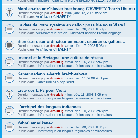
Publié dans
Troidigezh OpenOffice.org e brezhoneg (1.1.x, 2.x ha 3.x)
Mont en-dro ar c´hlavier brezhoneg C'HWERTY 'barzh Ubuntu
Dernier message par
drouizig
«
lun. janv. 12, 2009 8:22 pm
Publié dans
Ar c'hlavier C'HWERTY
La date de votre système en gallo : possible sous Vista !
Dernier message par
drouizig
«
ven. déc. 26, 2008 6:58 pm
Publié dans
Microsoft et le breton - Microsoft and the Breton language
Bien écrire sur ordinateur en māori, espéranto, gallois...
Dernier message par
drouizig
«
mer. déc. 17, 2008 5:03 pm
Publié dans
Ar c'hlavier C'HWERTY
Internet et la Bretagne, une culture de réseau
Dernier message par
drouizig
«
mar. déc. 16, 2008 5:47 pm
Publié dans
L'informatique en langues régionales et minoritaires
Kemennadenn a-berzh breizh-taiwan
Dernier message par
drouizig
«
dim. déc. 14, 2008 9:51 pm
Publié dans
Danvezioù all a-bep seurt
Liste des LIPs pour Vista
Dernier message par
drouizig
«
jeu. déc. 11, 2008 6:09 pm
Publié dans
L'informatique en langues régionales et minoritaires
L'archipel des langues indiennes
Dernier message par
drouizig
«
mer. déc. 10, 2008 2:48 pm
Publié dans
L'informatique en langues régionales et minoritaires
Yehoù amerikanek
Dernier message par
drouizig
«
mar. déc. 09, 2008 8:34 pm
Publié dans
L'informatique en langues régionales et minoritaires