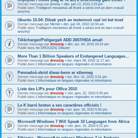
Dernier message par
jeremy
«
dim. juin 13, 2010 2:29 pm
Publié dans
Troidigezh meziantoù all (frank a wirioù evit an darn vrasañ
anezho)
Ubuntu 10.04: Dibab yezh an testennoù nad int ket troet
Dernier message par
Michel
«
dim. juin 06, 2010 10:34 am
Publié dans
Troidigezh meziantoù all (frank a wirioù evit an darn vrasañ
anezho)
Télécharger/Pellgargañ ADD 2007/HDA amañ
Dernier message par
drouizig
«
dim. avr. 04, 2010 10:24 am
Publié dans
An DROUIZIG Difazier
More Than 1 Billion Speakers of Endangered Languages...
Dernier message par
drouizig
«
lun. mars 08, 2010 11:17 am
Publié dans
L'informatique en langues régionales et minoritaires
Pennadoù-skrid diwar-benn ar stlenneg
Dernier message par
drouizig
«
lun. févr. 01, 2010 3:31 pm
Publié dans
L'informatique en langues régionales et minoritaires
Liste des LIPs pour Office 2010
Dernier message par
drouizig
«
ven. janv. 22, 2010 5:35 pm
Publié dans
L'informatique en langues régionales et minoritaires
Le K barré breton a ses caractères officiels !
Dernier message par
drouizig
«
lun. janv. 18, 2010 5:55 pm
Publié dans
L'informatique en langues régionales et minoritaires
Microsoft Windows 7 Will Speak 10 Languages from Africa
Dernier message par
drouizig
«
ven. janv. 15, 2010 6:21 pm
Publié dans
L'informatique en langues régionales et minoritaires
Ethiopia - Microsoft to release Windows 7 in Amharic