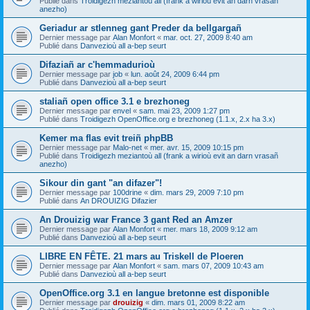
Publié dans
Troidigezh meziantoù all (frank a wirioù evit an darn vrasañ
anezho)
Geriadur ar stlenneg gant Preder da bellgargañ
Dernier message par
Alan Monfort
«
mar. oct. 27, 2009 8:40 am
Publié dans
Danvezioù all a-bep seurt
Difaziañ ar c'hemmadurioù
Dernier message par
job
«
lun. août 24, 2009 6:44 pm
Publié dans
Danvezioù all a-bep seurt
staliañ open office 3.1 e brezhoneg
Dernier message par
envel
«
sam. mai 23, 2009 1:27 pm
Publié dans
Troidigezh OpenOffice.org e brezhoneg (1.1.x, 2.x ha 3.x)
Kemer ma flas evit treiñ phpBB
Dernier message par
Malo-net
«
mer. avr. 15, 2009 10:15 pm
Publié dans
Troidigezh meziantoù all (frank a wirioù evit an darn vrasañ
anezho)
Sikour din gant "an difazer"!
Dernier message par
100drine
«
dim. mars 29, 2009 7:10 pm
Publié dans
An DROUIZIG Difazier
An Drouizig war France 3 gant Red an Amzer
Dernier message par
Alan Monfort
«
mer. mars 18, 2009 9:12 am
Publié dans
Danvezioù all a-bep seurt
LIBRE EN FÊTE. 21 mars au Triskell de Ploeren
Dernier message par
Alan Monfort
«
sam. mars 07, 2009 10:43 am
Publié dans
Danvezioù all a-bep seurt
OpenOffice.org 3.1 en langue bretonne est disponible
Dernier message par
drouizig
«
dim. mars 01, 2009 8:22 am