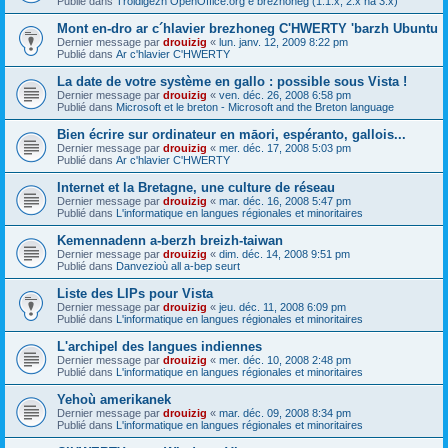
Publié dans
Troidigezh OpenOffice.org e brezhoneg (1.1.x, 2.x ha 3.x)
Mont en-dro ar c´hlavier brezhoneg C'HWERTY 'barzh Ubuntu
Dernier message par
drouizig
«
lun. janv. 12, 2009 8:22 pm
Publié dans
Ar c'hlavier C'HWERTY
La date de votre système en gallo : possible sous Vista !
Dernier message par
drouizig
«
ven. déc. 26, 2008 6:58 pm
Publié dans
Microsoft et le breton - Microsoft and the Breton language
Bien écrire sur ordinateur en māori, espéranto, gallois...
Dernier message par
drouizig
«
mer. déc. 17, 2008 5:03 pm
Publié dans
Ar c'hlavier C'HWERTY
Internet et la Bretagne, une culture de réseau
Dernier message par
drouizig
«
mar. déc. 16, 2008 5:47 pm
Publié dans
L'informatique en langues régionales et minoritaires
Kemennadenn a-berzh breizh-taiwan
Dernier message par
drouizig
«
dim. déc. 14, 2008 9:51 pm
Publié dans
Danvezioù all a-bep seurt
Liste des LIPs pour Vista
Dernier message par
drouizig
«
jeu. déc. 11, 2008 6:09 pm
Publié dans
L'informatique en langues régionales et minoritaires
L'archipel des langues indiennes
Dernier message par
drouizig
«
mer. déc. 10, 2008 2:48 pm
Publié dans
L'informatique en langues régionales et minoritaires
Yehoù amerikanek
Dernier message par
drouizig
«
mar. déc. 09, 2008 8:34 pm
Publié dans
L'informatique en langues régionales et minoritaires