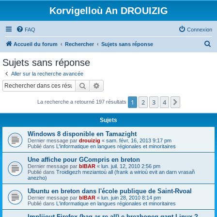
Korvigelloù An DROUIZIG
FAQ
Connexion
R
Accueil du forum
Rechercher
Sujets sans réponse
e
Sujets sans réponse
c
Aller sur la recherche avancée
h
Rechercher
Recherche avancée
e
1
2
3
4
Suivant
La recherche a retourné 197 résultats
r
c
Sujets
h
Windows 8 disponible en Tamazight
e
Dernier message par
drouizig
«
sam. févr. 16, 2013 9:17 pm
Publié dans
L'informatique en langues régionales et minoritaires
r
Une affiche pour GCompris en breton
Dernier message par
bIBAR
«
lun. juil. 12, 2010 2:56 pm
Publié dans
Troidigezh meziantoù all (frank a wirioù evit an darn vrasañ
anezho)
Ubuntu en breton dans l'école publique de Saint-Rvoal
Dernier message par
bIBAR
«
lun. juin 28, 2010 8:14 pm
Publié dans
L'informatique en langues régionales et minoritaires
Implijout Firefox (hag ar re all) e brezhoneg gant Linux ?