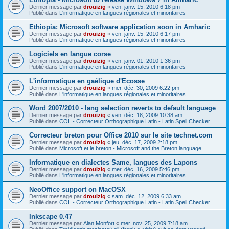
Dernier message par
drouizig
«
ven. janv. 15, 2010 6:18 pm
Publié dans
L'informatique en langues régionales et minoritaires
Ethiopia: Microsoft software application soon in Amharic
Dernier message par
drouizig
«
ven. janv. 15, 2010 6:17 pm
Publié dans
L'informatique en langues régionales et minoritaires
Logiciels en langue corse
Dernier message par
drouizig
«
ven. janv. 01, 2010 1:36 pm
Publié dans
L'informatique en langues régionales et minoritaires
L'informatique en gaélique d'Ecosse
Dernier message par
drouizig
«
mer. déc. 30, 2009 6:22 pm
Publié dans
L'informatique en langues régionales et minoritaires
Word 2007/2010 - lang selection reverts to default language
Dernier message par
drouizig
«
ven. déc. 18, 2009 10:38 am
Publié dans
COL - Correcteur Orthographique Latin - Latin Spell Checker
Correcteur breton pour Office 2010 sur le site technet.com
Dernier message par
drouizig
«
jeu. déc. 17, 2009 2:18 pm
Publié dans
Microsoft et le breton - Microsoft and the Breton language
Informatique en dialectes Same, langues des Lapons
Dernier message par
drouizig
«
mer. déc. 16, 2009 5:46 pm
Publié dans
L'informatique en langues régionales et minoritaires
NeoOffice support on MacOSX
Dernier message par
drouizig
«
sam. déc. 12, 2009 6:33 am
Publié dans
COL - Correcteur Orthographique Latin - Latin Spell Checker
Inkscape 0.47
Dernier message par
Alan Monfort
«
mer. nov. 25, 2009 7:18 am