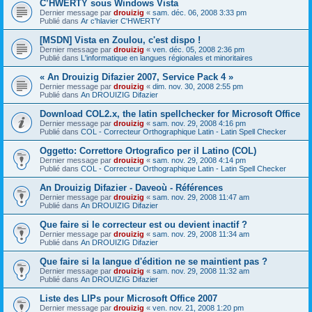
C’HWERTY sous Windows Vista
Dernier message par
drouizig
«
sam. déc. 06, 2008 3:33 pm
Publié dans
Ar c'hlavier C'HWERTY
[MSDN] Vista en Zoulou, c'est dispo !
Dernier message par
drouizig
«
ven. déc. 05, 2008 2:36 pm
Publié dans
L'informatique en langues régionales et minoritaires
« An Drouizig Difazier 2007, Service Pack 4 »
Dernier message par
drouizig
«
dim. nov. 30, 2008 2:55 pm
Publié dans
An DROUIZIG Difazier
Download COL2.x, the latin spellchecker for Microsoft Office
Dernier message par
drouizig
«
sam. nov. 29, 2008 4:16 pm
Publié dans
COL - Correcteur Orthographique Latin - Latin Spell Checker
Oggetto: Correttore Ortografico per il Latino (COL)
Dernier message par
drouizig
«
sam. nov. 29, 2008 4:14 pm
Publié dans
COL - Correcteur Orthographique Latin - Latin Spell Checker
An Drouizig Difazier - Daveoù - Références
Dernier message par
drouizig
«
sam. nov. 29, 2008 11:47 am
Publié dans
An DROUIZIG Difazier
Que faire si le correcteur est ou devient inactif ?
Dernier message par
drouizig
«
sam. nov. 29, 2008 11:34 am
Publié dans
An DROUIZIG Difazier
Que faire si la langue d'édition ne se maintient pas ?
Dernier message par
drouizig
«
sam. nov. 29, 2008 11:32 am
Publié dans
An DROUIZIG Difazier
Liste des LIPs pour Microsoft Office 2007
Dernier message par
drouizig
«
ven. nov. 21, 2008 1:20 pm