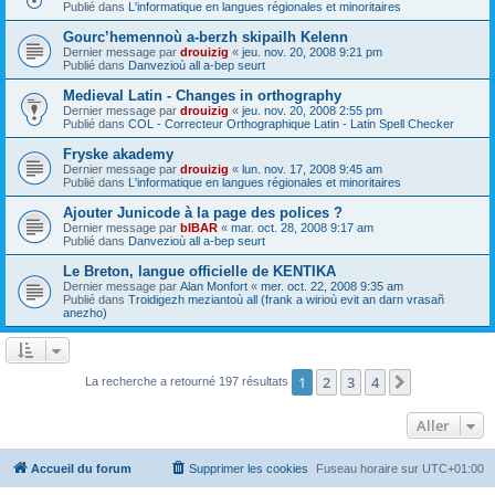
Publié dans
L'informatique en langues régionales et minoritaires
Gourc’hemennoù a-berzh skipailh Kelenn
Dernier message par
drouizig
«
jeu. nov. 20, 2008 9:21 pm
Publié dans
Danvezioù all a-bep seurt
Medieval Latin - Changes in orthography
Dernier message par
drouizig
«
jeu. nov. 20, 2008 2:55 pm
Publié dans
COL - Correcteur Orthographique Latin - Latin Spell Checker
Fryske akademy
Dernier message par
drouizig
«
lun. nov. 17, 2008 9:45 am
Publié dans
L'informatique en langues régionales et minoritaires
Ajouter Junicode à la page des polices ?
Dernier message par
bIBAR
«
mar. oct. 28, 2008 9:17 am
Publié dans
Danvezioù all a-bep seurt
Le Breton, langue officielle de KENTIKA
Dernier message par
Alan Monfort
«
mer. oct. 22, 2008 9:35 am
Publié dans
Troidigezh meziantoù all (frank a wirioù evit an darn vrasañ
anezho)
1
2
3
4
Suivant
La recherche a retourné 197 résultats
Aller
Accueil du forum
Supprimer les cookies
Fuseau horaire sur
UTC+01:00