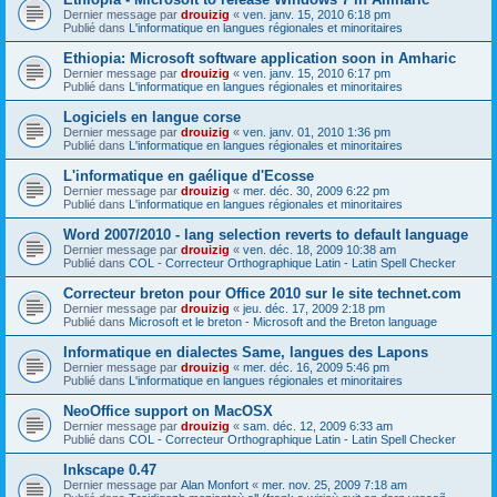
Dernier message par
drouizig
«
ven. janv. 15, 2010 6:18 pm
Publié dans
L'informatique en langues régionales et minoritaires
Ethiopia: Microsoft software application soon in Amharic
Dernier message par
drouizig
«
ven. janv. 15, 2010 6:17 pm
Publié dans
L'informatique en langues régionales et minoritaires
Logiciels en langue corse
Dernier message par
drouizig
«
ven. janv. 01, 2010 1:36 pm
Publié dans
L'informatique en langues régionales et minoritaires
L'informatique en gaélique d'Ecosse
Dernier message par
drouizig
«
mer. déc. 30, 2009 6:22 pm
Publié dans
L'informatique en langues régionales et minoritaires
Word 2007/2010 - lang selection reverts to default language
Dernier message par
drouizig
«
ven. déc. 18, 2009 10:38 am
Publié dans
COL - Correcteur Orthographique Latin - Latin Spell Checker
Correcteur breton pour Office 2010 sur le site technet.com
Dernier message par
drouizig
«
jeu. déc. 17, 2009 2:18 pm
Publié dans
Microsoft et le breton - Microsoft and the Breton language
Informatique en dialectes Same, langues des Lapons
Dernier message par
drouizig
«
mer. déc. 16, 2009 5:46 pm
Publié dans
L'informatique en langues régionales et minoritaires
NeoOffice support on MacOSX
Dernier message par
drouizig
«
sam. déc. 12, 2009 6:33 am
Publié dans
COL - Correcteur Orthographique Latin - Latin Spell Checker
Inkscape 0.47
Dernier message par
Alan Monfort
«
mer. nov. 25, 2009 7:18 am