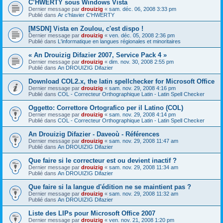
C’HWERTY sous Windows Vista
Dernier message par
drouizig
«
sam. déc. 06, 2008 3:33 pm
Publié dans
Ar c'hlavier C'HWERTY
[MSDN] Vista en Zoulou, c'est dispo !
Dernier message par
drouizig
«
ven. déc. 05, 2008 2:36 pm
Publié dans
L'informatique en langues régionales et minoritaires
« An Drouizig Difazier 2007, Service Pack 4 »
Dernier message par
drouizig
«
dim. nov. 30, 2008 2:55 pm
Publié dans
An DROUIZIG Difazier
Download COL2.x, the latin spellchecker for Microsoft Office
Dernier message par
drouizig
«
sam. nov. 29, 2008 4:16 pm
Publié dans
COL - Correcteur Orthographique Latin - Latin Spell Checker
Oggetto: Correttore Ortografico per il Latino (COL)
Dernier message par
drouizig
«
sam. nov. 29, 2008 4:14 pm
Publié dans
COL - Correcteur Orthographique Latin - Latin Spell Checker
An Drouizig Difazier - Daveoù - Références
Dernier message par
drouizig
«
sam. nov. 29, 2008 11:47 am
Publié dans
An DROUIZIG Difazier
Que faire si le correcteur est ou devient inactif ?
Dernier message par
drouizig
«
sam. nov. 29, 2008 11:34 am
Publié dans
An DROUIZIG Difazier
Que faire si la langue d'édition ne se maintient pas ?
Dernier message par
drouizig
«
sam. nov. 29, 2008 11:32 am
Publié dans
An DROUIZIG Difazier
Liste des LIPs pour Microsoft Office 2007
Dernier message par
drouizig
«
ven. nov. 21, 2008 1:20 pm