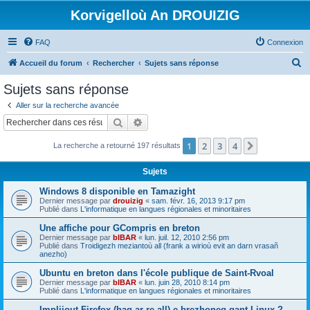
Korvigelloù An DROUIZIG
FAQ
Connexion
R
Accueil du forum
Rechercher
Sujets sans réponse
e
Sujets sans réponse
c
Aller sur la recherche avancée
h
Rechercher
Recherche avancée
e
1
2
3
4
Suivant
La recherche a retourné 197 résultats
r
c
Sujets
h
Windows 8 disponible en Tamazight
e
Dernier message par
drouizig
«
sam. févr. 16, 2013 9:17 pm
Publié dans
L'informatique en langues régionales et minoritaires
r
Une affiche pour GCompris en breton
Dernier message par
bIBAR
«
lun. juil. 12, 2010 2:56 pm
Publié dans
Troidigezh meziantoù all (frank a wirioù evit an darn vrasañ
anezho)
Ubuntu en breton dans l'école publique de Saint-Rvoal
Dernier message par
bIBAR
«
lun. juin 28, 2010 8:14 pm
Publié dans
L'informatique en langues régionales et minoritaires
Implijout Firefox (hag ar re all) e brezhoneg gant Linux ?