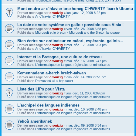
Publié dans
Troidigezh OpenOffice.org e brezhoneg (1.1.x, 2.x ha 3.x)
Mont en-dro ar c´hlavier brezhoneg C'HWERTY 'barzh Ubuntu
Dernier message par
drouizig
«
lun. janv. 12, 2009 8:22 pm
Publié dans
Ar c'hlavier C'HWERTY
La date de votre système en gallo : possible sous Vista !
Dernier message par
drouizig
«
ven. déc. 26, 2008 6:58 pm
Publié dans
Microsoft et le breton - Microsoft and the Breton language
Bien écrire sur ordinateur en māori, espéranto, gallois...
Dernier message par
drouizig
«
mer. déc. 17, 2008 5:03 pm
Publié dans
Ar c'hlavier C'HWERTY
Internet et la Bretagne, une culture de réseau
Dernier message par
drouizig
«
mar. déc. 16, 2008 5:47 pm
Publié dans
L'informatique en langues régionales et minoritaires
Kemennadenn a-berzh breizh-taiwan
Dernier message par
drouizig
«
dim. déc. 14, 2008 9:51 pm
Publié dans
Danvezioù all a-bep seurt
Liste des LIPs pour Vista
Dernier message par
drouizig
«
jeu. déc. 11, 2008 6:09 pm
Publié dans
L'informatique en langues régionales et minoritaires
L'archipel des langues indiennes
Dernier message par
drouizig
«
mer. déc. 10, 2008 2:48 pm
Publié dans
L'informatique en langues régionales et minoritaires
Yehoù amerikanek
Dernier message par
drouizig
«
mar. déc. 09, 2008 8:34 pm
Publié dans
L'informatique en langues régionales et minoritaires