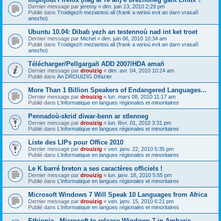
Dernier message par
jeremy
«
dim. juin 13, 2010 2:29 pm
Publié dans
Troidigezh meziantoù all (frank a wirioù evit an darn vrasañ
anezho)
Ubuntu 10.04: Dibab yezh an testennoù nad int ket troet
Dernier message par
Michel
«
dim. juin 06, 2010 10:34 am
Publié dans
Troidigezh meziantoù all (frank a wirioù evit an darn vrasañ
anezho)
Télécharger/Pellgargañ ADD 2007/HDA amañ
Dernier message par
drouizig
«
dim. avr. 04, 2010 10:24 am
Publié dans
An DROUIZIG Difazier
More Than 1 Billion Speakers of Endangered Languages...
Dernier message par
drouizig
«
lun. mars 08, 2010 11:17 am
Publié dans
L'informatique en langues régionales et minoritaires
Pennadoù-skrid diwar-benn ar stlenneg
Dernier message par
drouizig
«
lun. févr. 01, 2010 3:31 pm
Publié dans
L'informatique en langues régionales et minoritaires
Liste des LIPs pour Office 2010
Dernier message par
drouizig
«
ven. janv. 22, 2010 5:35 pm
Publié dans
L'informatique en langues régionales et minoritaires
Le K barré breton a ses caractères officiels !
Dernier message par
drouizig
«
lun. janv. 18, 2010 5:55 pm
Publié dans
L'informatique en langues régionales et minoritaires
Microsoft Windows 7 Will Speak 10 Languages from Africa
Dernier message par
drouizig
«
ven. janv. 15, 2010 6:21 pm
Publié dans
L'informatique en langues régionales et minoritaires
Ethiopia - Microsoft to release Windows 7 in Amharic