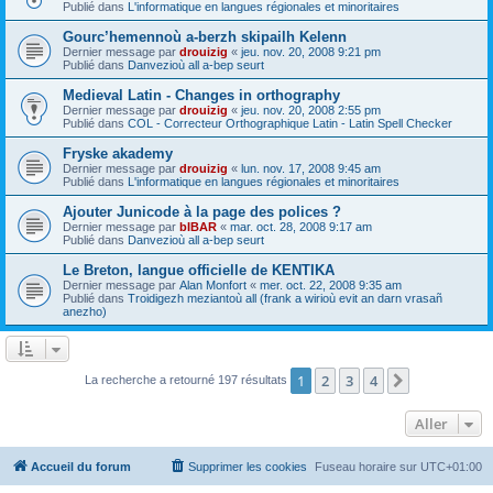
Publié dans
L'informatique en langues régionales et minoritaires
Gourc’hemennoù a-berzh skipailh Kelenn
Dernier message par
drouizig
«
jeu. nov. 20, 2008 9:21 pm
Publié dans
Danvezioù all a-bep seurt
Medieval Latin - Changes in orthography
Dernier message par
drouizig
«
jeu. nov. 20, 2008 2:55 pm
Publié dans
COL - Correcteur Orthographique Latin - Latin Spell Checker
Fryske akademy
Dernier message par
drouizig
«
lun. nov. 17, 2008 9:45 am
Publié dans
L'informatique en langues régionales et minoritaires
Ajouter Junicode à la page des polices ?
Dernier message par
bIBAR
«
mar. oct. 28, 2008 9:17 am
Publié dans
Danvezioù all a-bep seurt
Le Breton, langue officielle de KENTIKA
Dernier message par
Alan Monfort
«
mer. oct. 22, 2008 9:35 am
Publié dans
Troidigezh meziantoù all (frank a wirioù evit an darn vrasañ
anezho)
1
2
3
4
Suivant
La recherche a retourné 197 résultats
Aller
Accueil du forum
Supprimer les cookies
Fuseau horaire sur
UTC+01:00