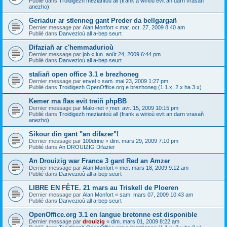
Publié dans
Troidigezh meziantoù all (frank a wirioù evit an darn vrasañ
anezho)
Geriadur ar stlenneg gant Preder da bellgargañ
Dernier message par
Alan Monfort
«
mar. oct. 27, 2009 8:40 am
Publié dans
Danvezioù all a-bep seurt
Difaziañ ar c'hemmadurioù
Dernier message par
job
«
lun. août 24, 2009 6:44 pm
Publié dans
Danvezioù all a-bep seurt
staliañ open office 3.1 e brezhoneg
Dernier message par
envel
«
sam. mai 23, 2009 1:27 pm
Publié dans
Troidigezh OpenOffice.org e brezhoneg (1.1.x, 2.x ha 3.x)
Kemer ma flas evit treiñ phpBB
Dernier message par
Malo-net
«
mer. avr. 15, 2009 10:15 pm
Publié dans
Troidigezh meziantoù all (frank a wirioù evit an darn vrasañ
anezho)
Sikour din gant "an difazer"!
Dernier message par
100drine
«
dim. mars 29, 2009 7:10 pm
Publié dans
An DROUIZIG Difazier
An Drouizig war France 3 gant Red an Amzer
Dernier message par
Alan Monfort
«
mer. mars 18, 2009 9:12 am
Publié dans
Danvezioù all a-bep seurt
LIBRE EN FÊTE. 21 mars au Triskell de Ploeren
Dernier message par
Alan Monfort
«
sam. mars 07, 2009 10:43 am
Publié dans
Danvezioù all a-bep seurt
OpenOffice.org 3.1 en langue bretonne est disponible
Dernier message par
drouizig
«
dim. mars 01, 2009 8:22 am