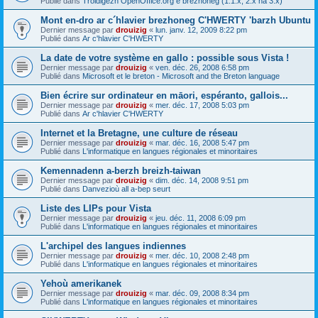
Publié dans
Troidigezh OpenOffice.org e brezhoneg (1.1.x, 2.x ha 3.x)
Mont en-dro ar c´hlavier brezhoneg C'HWERTY 'barzh Ubuntu
Dernier message par
drouizig
«
lun. janv. 12, 2009 8:22 pm
Publié dans
Ar c'hlavier C'HWERTY
La date de votre système en gallo : possible sous Vista !
Dernier message par
drouizig
«
ven. déc. 26, 2008 6:58 pm
Publié dans
Microsoft et le breton - Microsoft and the Breton language
Bien écrire sur ordinateur en māori, espéranto, gallois...
Dernier message par
drouizig
«
mer. déc. 17, 2008 5:03 pm
Publié dans
Ar c'hlavier C'HWERTY
Internet et la Bretagne, une culture de réseau
Dernier message par
drouizig
«
mar. déc. 16, 2008 5:47 pm
Publié dans
L'informatique en langues régionales et minoritaires
Kemennadenn a-berzh breizh-taiwan
Dernier message par
drouizig
«
dim. déc. 14, 2008 9:51 pm
Publié dans
Danvezioù all a-bep seurt
Liste des LIPs pour Vista
Dernier message par
drouizig
«
jeu. déc. 11, 2008 6:09 pm
Publié dans
L'informatique en langues régionales et minoritaires
L'archipel des langues indiennes
Dernier message par
drouizig
«
mer. déc. 10, 2008 2:48 pm
Publié dans
L'informatique en langues régionales et minoritaires
Yehoù amerikanek
Dernier message par
drouizig
«
mar. déc. 09, 2008 8:34 pm
Publié dans
L'informatique en langues régionales et minoritaires