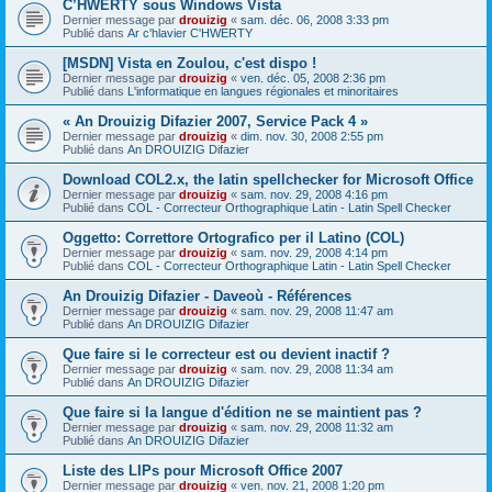
C’HWERTY sous Windows Vista
Dernier message par
drouizig
«
sam. déc. 06, 2008 3:33 pm
Publié dans
Ar c'hlavier C'HWERTY
[MSDN] Vista en Zoulou, c'est dispo !
Dernier message par
drouizig
«
ven. déc. 05, 2008 2:36 pm
Publié dans
L'informatique en langues régionales et minoritaires
« An Drouizig Difazier 2007, Service Pack 4 »
Dernier message par
drouizig
«
dim. nov. 30, 2008 2:55 pm
Publié dans
An DROUIZIG Difazier
Download COL2.x, the latin spellchecker for Microsoft Office
Dernier message par
drouizig
«
sam. nov. 29, 2008 4:16 pm
Publié dans
COL - Correcteur Orthographique Latin - Latin Spell Checker
Oggetto: Correttore Ortografico per il Latino (COL)
Dernier message par
drouizig
«
sam. nov. 29, 2008 4:14 pm
Publié dans
COL - Correcteur Orthographique Latin - Latin Spell Checker
An Drouizig Difazier - Daveoù - Références
Dernier message par
drouizig
«
sam. nov. 29, 2008 11:47 am
Publié dans
An DROUIZIG Difazier
Que faire si le correcteur est ou devient inactif ?
Dernier message par
drouizig
«
sam. nov. 29, 2008 11:34 am
Publié dans
An DROUIZIG Difazier
Que faire si la langue d'édition ne se maintient pas ?
Dernier message par
drouizig
«
sam. nov. 29, 2008 11:32 am
Publié dans
An DROUIZIG Difazier
Liste des LIPs pour Microsoft Office 2007
Dernier message par
drouizig
«
ven. nov. 21, 2008 1:20 pm