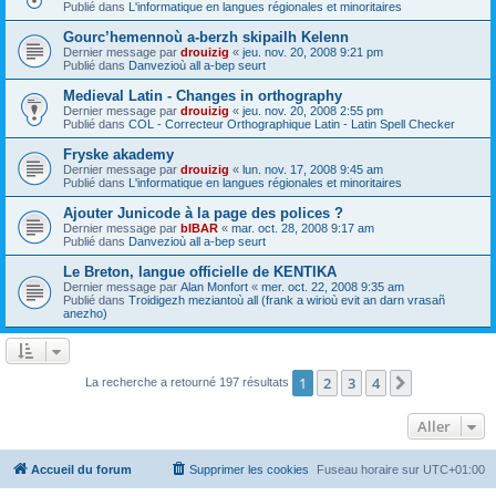
Publié dans
L'informatique en langues régionales et minoritaires
Gourc’hemennoù a-berzh skipailh Kelenn
Dernier message par
drouizig
«
jeu. nov. 20, 2008 9:21 pm
Publié dans
Danvezioù all a-bep seurt
Medieval Latin - Changes in orthography
Dernier message par
drouizig
«
jeu. nov. 20, 2008 2:55 pm
Publié dans
COL - Correcteur Orthographique Latin - Latin Spell Checker
Fryske akademy
Dernier message par
drouizig
«
lun. nov. 17, 2008 9:45 am
Publié dans
L'informatique en langues régionales et minoritaires
Ajouter Junicode à la page des polices ?
Dernier message par
bIBAR
«
mar. oct. 28, 2008 9:17 am
Publié dans
Danvezioù all a-bep seurt
Le Breton, langue officielle de KENTIKA
Dernier message par
Alan Monfort
«
mer. oct. 22, 2008 9:35 am
Publié dans
Troidigezh meziantoù all (frank a wirioù evit an darn vrasañ
anezho)
1
2
3
4
Suivant
La recherche a retourné 197 résultats
Aller
Accueil du forum
Supprimer les cookies
Fuseau horaire sur
UTC+01:00