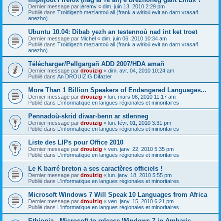
Dernier message par
jeremy
«
dim. juin 13, 2010 2:29 pm
Publié dans
Troidigezh meziantoù all (frank a wirioù evit an darn vrasañ
anezho)
Ubuntu 10.04: Dibab yezh an testennoù nad int ket troet
Dernier message par
Michel
«
dim. juin 06, 2010 10:34 am
Publié dans
Troidigezh meziantoù all (frank a wirioù evit an darn vrasañ
anezho)
Télécharger/Pellgargañ ADD 2007/HDA amañ
Dernier message par
drouizig
«
dim. avr. 04, 2010 10:24 am
Publié dans
An DROUIZIG Difazier
More Than 1 Billion Speakers of Endangered Languages...
Dernier message par
drouizig
«
lun. mars 08, 2010 11:17 am
Publié dans
L'informatique en langues régionales et minoritaires
Pennadoù-skrid diwar-benn ar stlenneg
Dernier message par
drouizig
«
lun. févr. 01, 2010 3:31 pm
Publié dans
L'informatique en langues régionales et minoritaires
Liste des LIPs pour Office 2010
Dernier message par
drouizig
«
ven. janv. 22, 2010 5:35 pm
Publié dans
L'informatique en langues régionales et minoritaires
Le K barré breton a ses caractères officiels !
Dernier message par
drouizig
«
lun. janv. 18, 2010 5:55 pm
Publié dans
L'informatique en langues régionales et minoritaires
Microsoft Windows 7 Will Speak 10 Languages from Africa
Dernier message par
drouizig
«
ven. janv. 15, 2010 6:21 pm
Publié dans
L'informatique en langues régionales et minoritaires
Ethiopia - Microsoft to release Windows 7 in Amharic