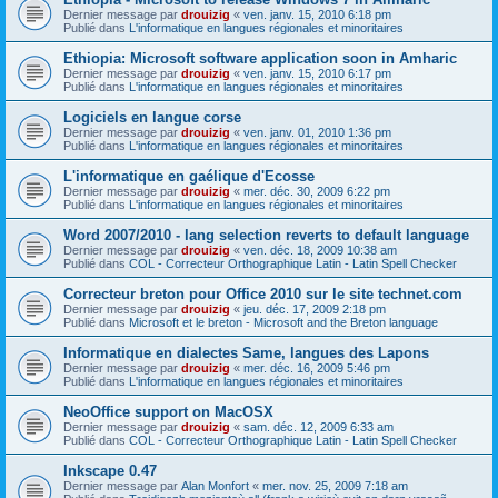
Dernier message par
drouizig
«
ven. janv. 15, 2010 6:18 pm
Publié dans
L'informatique en langues régionales et minoritaires
Ethiopia: Microsoft software application soon in Amharic
Dernier message par
drouizig
«
ven. janv. 15, 2010 6:17 pm
Publié dans
L'informatique en langues régionales et minoritaires
Logiciels en langue corse
Dernier message par
drouizig
«
ven. janv. 01, 2010 1:36 pm
Publié dans
L'informatique en langues régionales et minoritaires
L'informatique en gaélique d'Ecosse
Dernier message par
drouizig
«
mer. déc. 30, 2009 6:22 pm
Publié dans
L'informatique en langues régionales et minoritaires
Word 2007/2010 - lang selection reverts to default language
Dernier message par
drouizig
«
ven. déc. 18, 2009 10:38 am
Publié dans
COL - Correcteur Orthographique Latin - Latin Spell Checker
Correcteur breton pour Office 2010 sur le site technet.com
Dernier message par
drouizig
«
jeu. déc. 17, 2009 2:18 pm
Publié dans
Microsoft et le breton - Microsoft and the Breton language
Informatique en dialectes Same, langues des Lapons
Dernier message par
drouizig
«
mer. déc. 16, 2009 5:46 pm
Publié dans
L'informatique en langues régionales et minoritaires
NeoOffice support on MacOSX
Dernier message par
drouizig
«
sam. déc. 12, 2009 6:33 am
Publié dans
COL - Correcteur Orthographique Latin - Latin Spell Checker
Inkscape 0.47
Dernier message par
Alan Monfort
«
mer. nov. 25, 2009 7:18 am