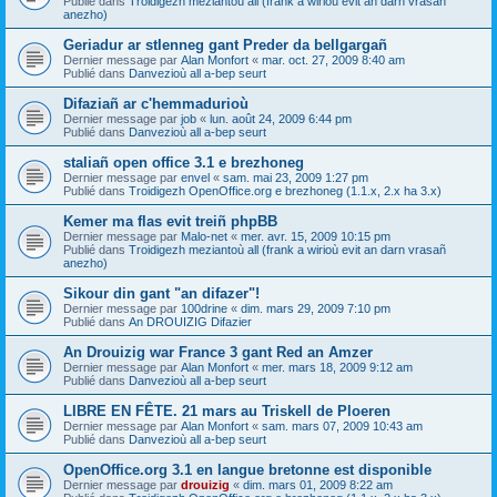
Publié dans
Troidigezh meziantoù all (frank a wirioù evit an darn vrasañ
anezho)
Geriadur ar stlenneg gant Preder da bellgargañ
Dernier message par
Alan Monfort
«
mar. oct. 27, 2009 8:40 am
Publié dans
Danvezioù all a-bep seurt
Difaziañ ar c'hemmadurioù
Dernier message par
job
«
lun. août 24, 2009 6:44 pm
Publié dans
Danvezioù all a-bep seurt
staliañ open office 3.1 e brezhoneg
Dernier message par
envel
«
sam. mai 23, 2009 1:27 pm
Publié dans
Troidigezh OpenOffice.org e brezhoneg (1.1.x, 2.x ha 3.x)
Kemer ma flas evit treiñ phpBB
Dernier message par
Malo-net
«
mer. avr. 15, 2009 10:15 pm
Publié dans
Troidigezh meziantoù all (frank a wirioù evit an darn vrasañ
anezho)
Sikour din gant "an difazer"!
Dernier message par
100drine
«
dim. mars 29, 2009 7:10 pm
Publié dans
An DROUIZIG Difazier
An Drouizig war France 3 gant Red an Amzer
Dernier message par
Alan Monfort
«
mer. mars 18, 2009 9:12 am
Publié dans
Danvezioù all a-bep seurt
LIBRE EN FÊTE. 21 mars au Triskell de Ploeren
Dernier message par
Alan Monfort
«
sam. mars 07, 2009 10:43 am
Publié dans
Danvezioù all a-bep seurt
OpenOffice.org 3.1 en langue bretonne est disponible
Dernier message par
drouizig
«
dim. mars 01, 2009 8:22 am