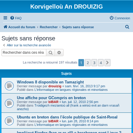
Korvigelloù An DROUIZIG
FAQ
Connexion
R
Accueil du forum
Rechercher
Sujets sans réponse
e
Sujets sans réponse
c
Aller sur la recherche avancée
h
Rechercher
Recherche avancée
e
1
2
3
4
Suivant
La recherche a retourné 197 résultats
r
c
Sujets
h
Windows 8 disponible en Tamazight
e
Dernier message par
drouizig
«
sam. févr. 16, 2013 9:17 pm
Publié dans
L'informatique en langues régionales et minoritaires
r
Une affiche pour GCompris en breton
Dernier message par
bIBAR
«
lun. juil. 12, 2010 2:56 pm
Publié dans
Troidigezh meziantoù all (frank a wirioù evit an darn vrasañ
anezho)
Ubuntu en breton dans l'école publique de Saint-Rvoal
Dernier message par
bIBAR
«
lun. juin 28, 2010 8:14 pm
Publié dans
L'informatique en langues régionales et minoritaires
Implijout Firefox (hag ar re all) e brezhoneg gant Linux ?