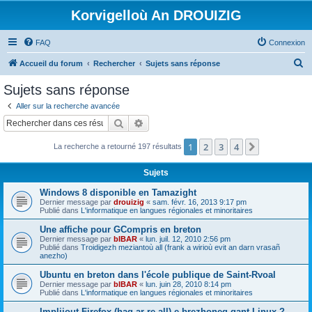
Korvigelloù An DROUIZIG
FAQ
Connexion
R
Accueil du forum
Rechercher
Sujets sans réponse
e
Sujets sans réponse
c
Aller sur la recherche avancée
h
Rechercher
Recherche avancée
e
1
2
3
4
Suivant
La recherche a retourné 197 résultats
r
c
Sujets
h
Windows 8 disponible en Tamazight
e
Dernier message par
drouizig
«
sam. févr. 16, 2013 9:17 pm
Publié dans
L'informatique en langues régionales et minoritaires
r
Une affiche pour GCompris en breton
Dernier message par
bIBAR
«
lun. juil. 12, 2010 2:56 pm
Publié dans
Troidigezh meziantoù all (frank a wirioù evit an darn vrasañ
anezho)
Ubuntu en breton dans l'école publique de Saint-Rvoal
Dernier message par
bIBAR
«
lun. juin 28, 2010 8:14 pm
Publié dans
L'informatique en langues régionales et minoritaires
Implijout Firefox (hag ar re all) e brezhoneg gant Linux ?