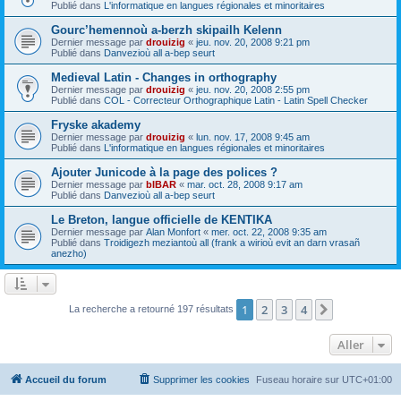
Publié dans
L'informatique en langues régionales et minoritaires
Gourc’hemennoù a-berzh skipailh Kelenn
Dernier message par
drouizig
«
jeu. nov. 20, 2008 9:21 pm
Publié dans
Danvezioù all a-bep seurt
Medieval Latin - Changes in orthography
Dernier message par
drouizig
«
jeu. nov. 20, 2008 2:55 pm
Publié dans
COL - Correcteur Orthographique Latin - Latin Spell Checker
Fryske akademy
Dernier message par
drouizig
«
lun. nov. 17, 2008 9:45 am
Publié dans
L'informatique en langues régionales et minoritaires
Ajouter Junicode à la page des polices ?
Dernier message par
bIBAR
«
mar. oct. 28, 2008 9:17 am
Publié dans
Danvezioù all a-bep seurt
Le Breton, langue officielle de KENTIKA
Dernier message par
Alan Monfort
«
mer. oct. 22, 2008 9:35 am
Publié dans
Troidigezh meziantoù all (frank a wirioù evit an darn vrasañ
anezho)
1
2
3
4
Suivant
La recherche a retourné 197 résultats
Aller
Accueil du forum
Supprimer les cookies
Fuseau horaire sur
UTC+01:00