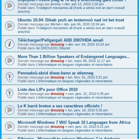
Dernier message par
jeremy
«
dim. juin 13, 2010 2:29 pm
Publié dans
Troidigezh meziantoù all (frank a wirioù evit an darn vrasañ
anezho)
Ubuntu 10.04: Dibab yezh an testennoù nad int ket troet
Dernier message par
Michel
«
dim. juin 06, 2010 10:34 am
Publié dans
Troidigezh meziantoù all (frank a wirioù evit an darn vrasañ
anezho)
Télécharger/Pellgargañ ADD 2007/HDA amañ
Dernier message par
drouizig
«
dim. avr. 04, 2010 10:24 am
Publié dans
An DROUIZIG Difazier
More Than 1 Billion Speakers of Endangered Languages...
Dernier message par
drouizig
«
lun. mars 08, 2010 11:17 am
Publié dans
L'informatique en langues régionales et minoritaires
Pennadoù-skrid diwar-benn ar stlenneg
Dernier message par
drouizig
«
lun. févr. 01, 2010 3:31 pm
Publié dans
L'informatique en langues régionales et minoritaires
Liste des LIPs pour Office 2010
Dernier message par
drouizig
«
ven. janv. 22, 2010 5:35 pm
Publié dans
L'informatique en langues régionales et minoritaires
Le K barré breton a ses caractères officiels !
Dernier message par
drouizig
«
lun. janv. 18, 2010 5:55 pm
Publié dans
L'informatique en langues régionales et minoritaires
Microsoft Windows 7 Will Speak 10 Languages from Africa
Dernier message par
drouizig
«
ven. janv. 15, 2010 6:21 pm
Publié dans
L'informatique en langues régionales et minoritaires
Ethiopia - Microsoft to release Windows 7 in Amharic