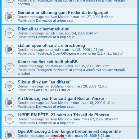
Publié dans
Troidigezh meziantoù all (frank a wirioù evit an darn vrasañ
anezho)
Geriadur ar stlenneg gant Preder da bellgargañ
Dernier message par
Alan Monfort
«
mar. oct. 27, 2009 8:40 am
Publié dans
Danvezioù all a-bep seurt
Difaziañ ar c'hemmadurioù
Dernier message par
job
«
lun. août 24, 2009 6:44 pm
Publié dans
Danvezioù all a-bep seurt
staliañ open office 3.1 e brezhoneg
Dernier message par
envel
«
sam. mai 23, 2009 1:27 pm
Publié dans
Troidigezh OpenOffice.org e brezhoneg (1.1.x, 2.x ha 3.x)
Kemer ma flas evit treiñ phpBB
Dernier message par
Malo-net
«
mer. avr. 15, 2009 10:15 pm
Publié dans
Troidigezh meziantoù all (frank a wirioù evit an darn vrasañ
anezho)
Sikour din gant "an difazer"!
Dernier message par
100drine
«
dim. mars 29, 2009 7:10 pm
Publié dans
An DROUIZIG Difazier
An Drouizig war France 3 gant Red an Amzer
Dernier message par
Alan Monfort
«
mer. mars 18, 2009 9:12 am
Publié dans
Danvezioù all a-bep seurt
LIBRE EN FÊTE. 21 mars au Triskell de Ploeren
Dernier message par
Alan Monfort
«
sam. mars 07, 2009 10:43 am
Publié dans
Danvezioù all a-bep seurt
OpenOffice.org 3.1 en langue bretonne est disponible
Dernier message par
drouizig
«
dim. mars 01, 2009 8:22 am