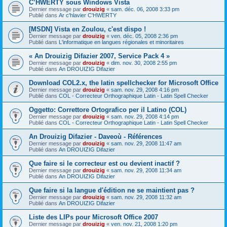
C’HWERTY sous Windows Vista
Dernier message par
drouizig
«
sam. déc. 06, 2008 3:33 pm
Publié dans
Ar c'hlavier C'HWERTY
[MSDN] Vista en Zoulou, c'est dispo !
Dernier message par
drouizig
«
ven. déc. 05, 2008 2:36 pm
Publié dans
L'informatique en langues régionales et minoritaires
« An Drouizig Difazier 2007, Service Pack 4 »
Dernier message par
drouizig
«
dim. nov. 30, 2008 2:55 pm
Publié dans
An DROUIZIG Difazier
Download COL2.x, the latin spellchecker for Microsoft Office
Dernier message par
drouizig
«
sam. nov. 29, 2008 4:16 pm
Publié dans
COL - Correcteur Orthographique Latin - Latin Spell Checker
Oggetto: Correttore Ortografico per il Latino (COL)
Dernier message par
drouizig
«
sam. nov. 29, 2008 4:14 pm
Publié dans
COL - Correcteur Orthographique Latin - Latin Spell Checker
An Drouizig Difazier - Daveoù - Références
Dernier message par
drouizig
«
sam. nov. 29, 2008 11:47 am
Publié dans
An DROUIZIG Difazier
Que faire si le correcteur est ou devient inactif ?
Dernier message par
drouizig
«
sam. nov. 29, 2008 11:34 am
Publié dans
An DROUIZIG Difazier
Que faire si la langue d'édition ne se maintient pas ?
Dernier message par
drouizig
«
sam. nov. 29, 2008 11:32 am
Publié dans
An DROUIZIG Difazier
Liste des LIPs pour Microsoft Office 2007
Dernier message par
drouizig
«
ven. nov. 21, 2008 1:20 pm