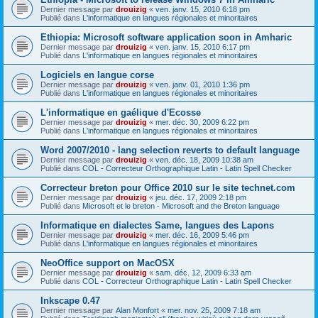
Dernier message par
drouizig
«
ven. janv. 15, 2010 6:18 pm
Publié dans
L'informatique en langues régionales et minoritaires
Ethiopia: Microsoft software application soon in Amharic
Dernier message par
drouizig
«
ven. janv. 15, 2010 6:17 pm
Publié dans
L'informatique en langues régionales et minoritaires
Logiciels en langue corse
Dernier message par
drouizig
«
ven. janv. 01, 2010 1:36 pm
Publié dans
L'informatique en langues régionales et minoritaires
L'informatique en gaélique d'Ecosse
Dernier message par
drouizig
«
mer. déc. 30, 2009 6:22 pm
Publié dans
L'informatique en langues régionales et minoritaires
Word 2007/2010 - lang selection reverts to default language
Dernier message par
drouizig
«
ven. déc. 18, 2009 10:38 am
Publié dans
COL - Correcteur Orthographique Latin - Latin Spell Checker
Correcteur breton pour Office 2010 sur le site technet.com
Dernier message par
drouizig
«
jeu. déc. 17, 2009 2:18 pm
Publié dans
Microsoft et le breton - Microsoft and the Breton language
Informatique en dialectes Same, langues des Lapons
Dernier message par
drouizig
«
mer. déc. 16, 2009 5:46 pm
Publié dans
L'informatique en langues régionales et minoritaires
NeoOffice support on MacOSX
Dernier message par
drouizig
«
sam. déc. 12, 2009 6:33 am
Publié dans
COL - Correcteur Orthographique Latin - Latin Spell Checker
Inkscape 0.47
Dernier message par
Alan Monfort
«
mer. nov. 25, 2009 7:18 am