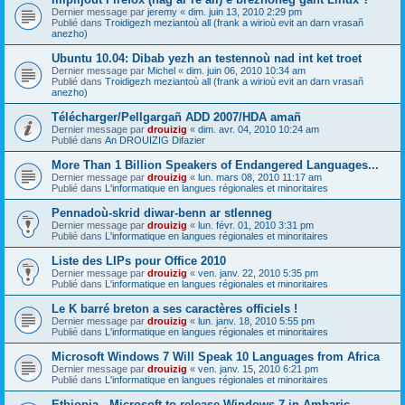
Dernier message par
jeremy
«
dim. juin 13, 2010 2:29 pm
Publié dans
Troidigezh meziantoù all (frank a wirioù evit an darn vrasañ
anezho)
Ubuntu 10.04: Dibab yezh an testennoù nad int ket troet
Dernier message par
Michel
«
dim. juin 06, 2010 10:34 am
Publié dans
Troidigezh meziantoù all (frank a wirioù evit an darn vrasañ
anezho)
Télécharger/Pellgargañ ADD 2007/HDA amañ
Dernier message par
drouizig
«
dim. avr. 04, 2010 10:24 am
Publié dans
An DROUIZIG Difazier
More Than 1 Billion Speakers of Endangered Languages...
Dernier message par
drouizig
«
lun. mars 08, 2010 11:17 am
Publié dans
L'informatique en langues régionales et minoritaires
Pennadoù-skrid diwar-benn ar stlenneg
Dernier message par
drouizig
«
lun. févr. 01, 2010 3:31 pm
Publié dans
L'informatique en langues régionales et minoritaires
Liste des LIPs pour Office 2010
Dernier message par
drouizig
«
ven. janv. 22, 2010 5:35 pm
Publié dans
L'informatique en langues régionales et minoritaires
Le K barré breton a ses caractères officiels !
Dernier message par
drouizig
«
lun. janv. 18, 2010 5:55 pm
Publié dans
L'informatique en langues régionales et minoritaires
Microsoft Windows 7 Will Speak 10 Languages from Africa
Dernier message par
drouizig
«
ven. janv. 15, 2010 6:21 pm
Publié dans
L'informatique en langues régionales et minoritaires
Ethiopia - Microsoft to release Windows 7 in Amharic