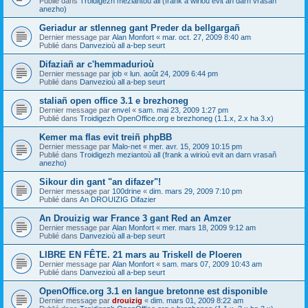
Publié dans
Troidigezh meziantoù all (frank a wirioù evit an darn vrasañ
anezho)
Geriadur ar stlenneg gant Preder da bellgargañ
Dernier message par
Alan Monfort
«
mar. oct. 27, 2009 8:40 am
Publié dans
Danvezioù all a-bep seurt
Difaziañ ar c'hemmadurioù
Dernier message par
job
«
lun. août 24, 2009 6:44 pm
Publié dans
Danvezioù all a-bep seurt
staliañ open office 3.1 e brezhoneg
Dernier message par
envel
«
sam. mai 23, 2009 1:27 pm
Publié dans
Troidigezh OpenOffice.org e brezhoneg (1.1.x, 2.x ha 3.x)
Kemer ma flas evit treiñ phpBB
Dernier message par
Malo-net
«
mer. avr. 15, 2009 10:15 pm
Publié dans
Troidigezh meziantoù all (frank a wirioù evit an darn vrasañ
anezho)
Sikour din gant "an difazer"!
Dernier message par
100drine
«
dim. mars 29, 2009 7:10 pm
Publié dans
An DROUIZIG Difazier
An Drouizig war France 3 gant Red an Amzer
Dernier message par
Alan Monfort
«
mer. mars 18, 2009 9:12 am
Publié dans
Danvezioù all a-bep seurt
LIBRE EN FÊTE. 21 mars au Triskell de Ploeren
Dernier message par
Alan Monfort
«
sam. mars 07, 2009 10:43 am
Publié dans
Danvezioù all a-bep seurt
OpenOffice.org 3.1 en langue bretonne est disponible
Dernier message par
drouizig
«
dim. mars 01, 2009 8:22 am