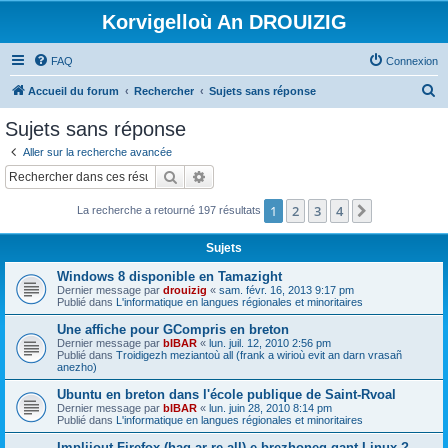
Korvigelloù An DROUIZIG
FAQ
Connexion
R
Accueil du forum
Rechercher
Sujets sans réponse
e
Sujets sans réponse
c
Aller sur la recherche avancée
h
Rechercher
Recherche avancée
e
1
2
3
4
Suivant
La recherche a retourné 197 résultats
r
c
Sujets
h
Windows 8 disponible en Tamazight
e
Dernier message par
drouizig
«
sam. févr. 16, 2013 9:17 pm
Publié dans
L'informatique en langues régionales et minoritaires
r
Une affiche pour GCompris en breton
Dernier message par
bIBAR
«
lun. juil. 12, 2010 2:56 pm
Publié dans
Troidigezh meziantoù all (frank a wirioù evit an darn vrasañ
anezho)
Ubuntu en breton dans l'école publique de Saint-Rvoal
Dernier message par
bIBAR
«
lun. juin 28, 2010 8:14 pm
Publié dans
L'informatique en langues régionales et minoritaires
Implijout Firefox (hag ar re all) e brezhoneg gant Linux ?