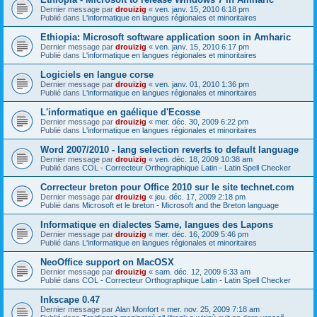
Dernier message par
drouizig
«
ven. janv. 15, 2010 6:18 pm
Publié dans
L'informatique en langues régionales et minoritaires
Ethiopia: Microsoft software application soon in Amharic
Dernier message par
drouizig
«
ven. janv. 15, 2010 6:17 pm
Publié dans
L'informatique en langues régionales et minoritaires
Logiciels en langue corse
Dernier message par
drouizig
«
ven. janv. 01, 2010 1:36 pm
Publié dans
L'informatique en langues régionales et minoritaires
L'informatique en gaélique d'Ecosse
Dernier message par
drouizig
«
mer. déc. 30, 2009 6:22 pm
Publié dans
L'informatique en langues régionales et minoritaires
Word 2007/2010 - lang selection reverts to default language
Dernier message par
drouizig
«
ven. déc. 18, 2009 10:38 am
Publié dans
COL - Correcteur Orthographique Latin - Latin Spell Checker
Correcteur breton pour Office 2010 sur le site technet.com
Dernier message par
drouizig
«
jeu. déc. 17, 2009 2:18 pm
Publié dans
Microsoft et le breton - Microsoft and the Breton language
Informatique en dialectes Same, langues des Lapons
Dernier message par
drouizig
«
mer. déc. 16, 2009 5:46 pm
Publié dans
L'informatique en langues régionales et minoritaires
NeoOffice support on MacOSX
Dernier message par
drouizig
«
sam. déc. 12, 2009 6:33 am
Publié dans
COL - Correcteur Orthographique Latin - Latin Spell Checker
Inkscape 0.47
Dernier message par
Alan Monfort
«
mer. nov. 25, 2009 7:18 am