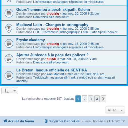
Publié dans
L'informatique en langues régionales et minoritaires
Gourc’hemennoù a-berzh skipailh Kelenn
Dernier message par
drouizig
«
jeu. nov. 20, 2008 9:21 pm
Publié dans
Danvezioù all a-bep seurt
Medieval Latin - Changes in orthography
Dernier message par
drouizig
«
jeu. nov. 20, 2008 2:55 pm
Publié dans
COL - Correcteur Orthographique Latin - Latin Spell Checker
Fryske akademy
Dernier message par
drouizig
«
lun. nov. 17, 2008 9:45 am
Publié dans
L'informatique en langues régionales et minoritaires
Ajouter Junicode à la page des polices ?
Dernier message par
bIBAR
«
mar. oct. 28, 2008 9:17 am
Publié dans
Danvezioù all a-bep seurt
Le Breton, langue officielle de KENTIKA
Dernier message par
Alan Monfort
«
mer. oct. 22, 2008 9:35 am
Publié dans
Troidigezh meziantoù all (frank a wirioù evit an darn vrasañ
anezho)
1
2
3
4
Suivant
La recherche a retourné 197 résultats
Aller
Accueil du forum
Supprimer les cookies
Fuseau horaire sur
UTC+01:00