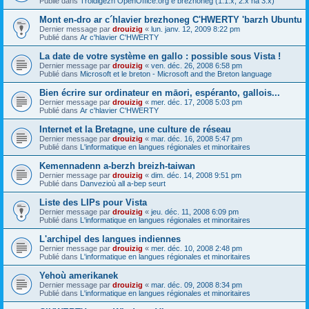
Publié dans
Troidigezh OpenOffice.org e brezhoneg (1.1.x, 2.x ha 3.x)
Mont en-dro ar c´hlavier brezhoneg C'HWERTY 'barzh Ubuntu
Dernier message par
drouizig
«
lun. janv. 12, 2009 8:22 pm
Publié dans
Ar c'hlavier C'HWERTY
La date de votre système en gallo : possible sous Vista !
Dernier message par
drouizig
«
ven. déc. 26, 2008 6:58 pm
Publié dans
Microsoft et le breton - Microsoft and the Breton language
Bien écrire sur ordinateur en māori, espéranto, gallois...
Dernier message par
drouizig
«
mer. déc. 17, 2008 5:03 pm
Publié dans
Ar c'hlavier C'HWERTY
Internet et la Bretagne, une culture de réseau
Dernier message par
drouizig
«
mar. déc. 16, 2008 5:47 pm
Publié dans
L'informatique en langues régionales et minoritaires
Kemennadenn a-berzh breizh-taiwan
Dernier message par
drouizig
«
dim. déc. 14, 2008 9:51 pm
Publié dans
Danvezioù all a-bep seurt
Liste des LIPs pour Vista
Dernier message par
drouizig
«
jeu. déc. 11, 2008 6:09 pm
Publié dans
L'informatique en langues régionales et minoritaires
L'archipel des langues indiennes
Dernier message par
drouizig
«
mer. déc. 10, 2008 2:48 pm
Publié dans
L'informatique en langues régionales et minoritaires
Yehoù amerikanek
Dernier message par
drouizig
«
mar. déc. 09, 2008 8:34 pm
Publié dans
L'informatique en langues régionales et minoritaires