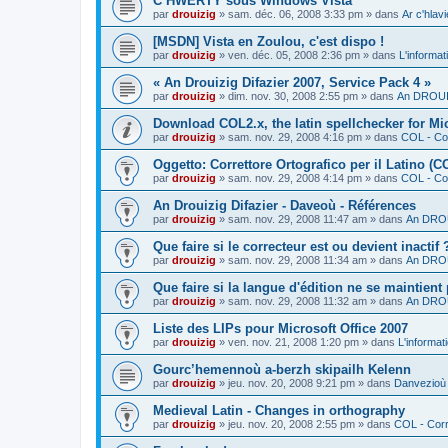
C’HWERTY sous Windows Vista
par
drouizig
»
sam. déc. 06, 2008 3:33 pm
» dans
Ar c'hla
[MSDN] Vista en Zoulou, c'est dispo !
par
drouizig
»
ven. déc. 05, 2008 2:36 pm
» dans
L'informat
« An Drouizig Difazier 2007, Service Pack 4 »
par
drouizig
»
dim. nov. 30, 2008 2:55 pm
» dans
An DROUIZ
Download COL2.x, the latin spellchecker for Mic
par
drouizig
»
sam. nov. 29, 2008 4:16 pm
» dans
COL - Cor
Oggetto: Correttore Ortografico per il Latino (C
par
drouizig
»
sam. nov. 29, 2008 4:14 pm
» dans
COL - Cor
An Drouizig Difazier - Daveoù - Références
par
drouizig
»
sam. nov. 29, 2008 11:47 am
» dans
An DROU
Que faire si le correcteur est ou devient inactif 
par
drouizig
»
sam. nov. 29, 2008 11:34 am
» dans
An DROU
Que faire si la langue d'édition ne se maintient
par
drouizig
»
sam. nov. 29, 2008 11:32 am
» dans
An DROU
Liste des LIPs pour Microsoft Office 2007
par
drouizig
»
ven. nov. 21, 2008 1:20 pm
» dans
L'informat
Gourc’hemennoù a-berzh skipailh Kelenn
par
drouizig
»
jeu. nov. 20, 2008 9:21 pm
» dans
Danvezioù 
Medieval Latin - Changes in orthography
par
drouizig
»
jeu. nov. 20, 2008 2:55 pm
» dans
COL - Corr