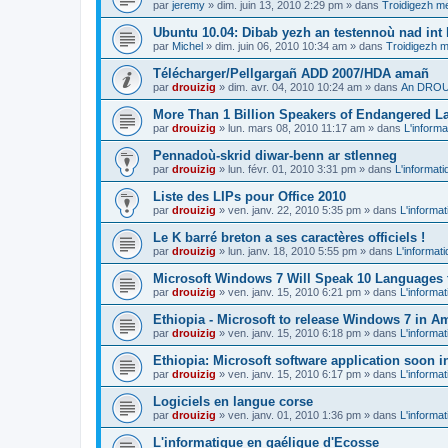
par
jeremy
»
dim. juin 13, 2010 2:29 pm
» dans
Troidigezh me
Ubuntu 10.04: Dibab yezh an testennoù nad int k
par
Michel
»
dim. juin 06, 2010 10:34 am
» dans
Troidigezh m
Télécharger/Pellgargañ ADD 2007/HDA amañ
par
drouizig
»
dim. avr. 04, 2010 10:24 am
» dans
An DROUI
More Than 1 Billion Speakers of Endangered L
par
drouizig
»
lun. mars 08, 2010 11:17 am
» dans
L'informa
Pennadoù-skrid diwar-benn ar stlenneg
par
drouizig
»
lun. févr. 01, 2010 3:31 pm
» dans
L'informati
Liste des LIPs pour Office 2010
par
drouizig
»
ven. janv. 22, 2010 5:35 pm
» dans
L'informat
Le K barré breton a ses caractères officiels !
par
drouizig
»
lun. janv. 18, 2010 5:55 pm
» dans
L'informat
Microsoft Windows 7 Will Speak 10 Languages 
par
drouizig
»
ven. janv. 15, 2010 6:21 pm
» dans
L'informat
Ethiopia - Microsoft to release Windows 7 in A
par
drouizig
»
ven. janv. 15, 2010 6:18 pm
» dans
L'informat
Ethiopia: Microsoft software application soon 
par
drouizig
»
ven. janv. 15, 2010 6:17 pm
» dans
L'informat
Logiciels en langue corse
par
drouizig
»
ven. janv. 01, 2010 1:36 pm
» dans
L'informat
L'informatique en gaélique d'Ecosse