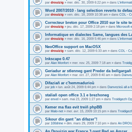
par
drouizig
»
mer. déc. 30, 2009 6:22 pm
» dans
L'informat
Word 2007/2010 - lang selection reverts to defa
par
drouizig
»
ven. déc. 18, 2009 10:38 am
» dans
COL - Co
Correcteur breton pour Office 2010 sur le site 
par
drouizig
»
jeu. déc. 17, 2009 2:18 pm
» dans
Microsoft e
Informatique en dialectes Same, langues des 
par
drouizig
»
mer. déc. 16, 2009 5:46 pm
» dans
L'informat
NeoOffice support on MacOSX
par
drouizig
»
sam. déc. 12, 2009 6:33 am
» dans
COL - Cor
Inkscape 0.47
par
Alan Monfort
»
mer. nov. 25, 2009 7:18 am
» dans
Troidi
Geriadur ar stlenneg gant Preder da bellgargañ
par
Alan Monfort
»
mar. oct. 27, 2009 8:40 am
» dans
Danvezi
Difaziañ ar c'hemmadurioù
par
job
»
lun. août 24, 2009 6:44 pm
» dans
Danvezioù all a-
staliañ open office 3.1 e brezhoneg
par
envel
»
sam. mai 23, 2009 1:27 pm
» dans
Troidigezh Op
Kemer ma flas evit treiñ phpBB
par
Malo-net
»
mer. avr. 15, 2009 10:15 pm
» dans
Troidigez
Sikour din gant "an difazer"!
par
100drine
»
dim. mars 29, 2009 7:10 pm
» dans
An DROUI
An Drouizig war France 3 gant Red an Amzer