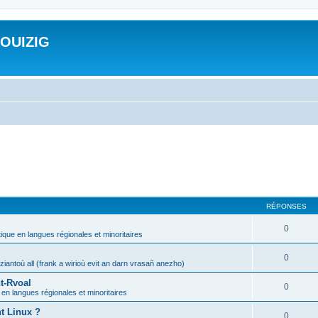
ROUIZIG
RÉPONSES
0
tique en langues régionales et minoritaires
0
iantoù all (frank a wirioù evit an darn vrasañ anezho)
t-Rvoal
0
 en langues régionales et minoritaires
nt Linux ?
0