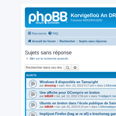
Korvigelloù An D
Foromoù KERZROUIZIG
Raccourcis
FAQ
Accueil du forum
Rechercher
Sujets sans réponse
Sujets sans réponse
Aller sur la recherche avancée
Rechercher
Recherche avancée
SUJETS
Windows 8 disponible en Tamazight
par
drouizig
»
sam. févr. 16, 2013 9:17 pm
» dans
L'informa
Une affiche pour GCompris en breton
par
bIBAR
»
lun. juil. 12, 2010 2:56 pm
» dans
Troidigezh mez
Ubuntu en breton dans l'école publique de Sain
par
bIBAR
»
lun. juin 28, 2010 8:14 pm
» dans
L'informatique
Implijout Firefox (hag ar re all) e brezhoneg ga