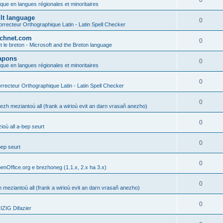
0
ique en langues régionales et minoritaires
ult language
0
rrecteur Orthographique Latin - Latin Spell Checker
technet.com
0
t le breton - Microsoft and the Breton language
Lapons
0
ique en langues régionales et minoritaires
0
recteur Orthographique Latin - Latin Spell Checker
0
gezh meziantoù all (frank a wirioù evit an darn vrasañ anezho)
0
où all a-bep seurt
0
bep seurt
0
enOffice.org e brezhoneg (1.1.x, 2.x ha 3.x)
0
h meziantoù all (frank a wirioù evit an darn vrasañ anezho)
0
ZIG Difazier