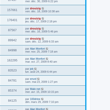
87497
mer. déc. 30, 2009 6:22 pm
par
drouizig
157661
ven. déc. 18, 2009 10:38 am
par
drouizig
176401
jeu. déc. 17, 2009 2:18 pm
par
drouizig
87567
mer. déc. 16, 2009 5:46 pm
par
drouizig
89942
sam. déc. 12, 2009 6:33 am
par
Alan Monfort
84998
mer. nov. 25, 2009 7:18 am
par
Alan Monfort
162295
mar. oct. 27, 2009 8:40 am
par
job
83523
lun. août 24, 2009 6:44 pm
par
envel
84781
sam. mai 23, 2009 1:27 pm
par
Malo-net
85374
mer. avr. 15, 2009 10:15 pm
par
100drine
84125
dim. mars 29, 2009 7:10 pm
par
Alan Monfort