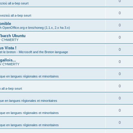
0
zioù all a-bep seurt
0
vezioù all a-bep seurt
onible
0
h OpenOffice.org e brezhoneg (1.1.x, 2.x ha 3.x)
'barzh Ubuntu
0
ier C'HWERTY
s Vista !
0
et le breton - Microsoft and the Breton language
allois...
0
ier C'HWERTY
0
ique en langues régionales et minoritaires
0
all a-bep seurt
0
que en langues régionales et minoritaires
0
ique en langues régionales et minoritaires
0
ique en langues régionales et minoritaires