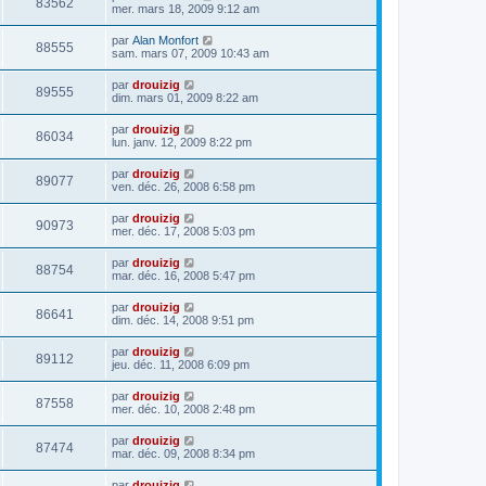
83562
mer. mars 18, 2009 9:12 am
par
Alan Monfort
88555
sam. mars 07, 2009 10:43 am
par
drouizig
89555
dim. mars 01, 2009 8:22 am
par
drouizig
86034
lun. janv. 12, 2009 8:22 pm
par
drouizig
89077
ven. déc. 26, 2008 6:58 pm
par
drouizig
90973
mer. déc. 17, 2008 5:03 pm
par
drouizig
88754
mar. déc. 16, 2008 5:47 pm
par
drouizig
86641
dim. déc. 14, 2008 9:51 pm
par
drouizig
89112
jeu. déc. 11, 2008 6:09 pm
par
drouizig
87558
mer. déc. 10, 2008 2:48 pm
par
drouizig
87474
mar. déc. 09, 2008 8:34 pm
par
drouizig