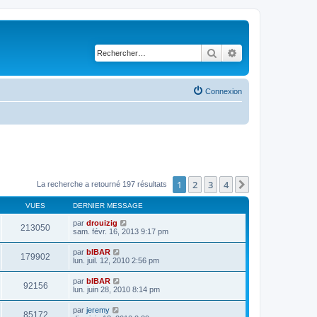
Rechercher
Recherche avancé
Connexion
1
2
3
4
Suivant
La recherche a retourné 197 résultats
VUES
DERNIER MESSAGE
par
drouizig
213050
sam. févr. 16, 2013 9:17 pm
par
bIBAR
179902
lun. juil. 12, 2010 2:56 pm
par
bIBAR
92156
lun. juin 28, 2010 8:14 pm
par
jeremy
85172