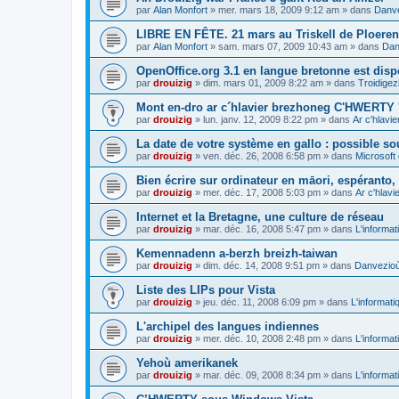
par
Alan Monfort
»
mer. mars 18, 2009 9:12 am
» dans
Danve
LIBRE EN FÊTE. 21 mars au Triskell de Ploeren
par
Alan Monfort
»
sam. mars 07, 2009 10:43 am
» dans
Dan
OpenOffice.org 3.1 en langue bretonne est disp
par
drouizig
»
dim. mars 01, 2009 8:22 am
» dans
Troidigez
Mont en-dro ar c´hlavier brezhoneg C'HWERTY 
par
drouizig
»
lun. janv. 12, 2009 8:22 pm
» dans
Ar c'hlav
La date de votre système en gallo : possible sou
par
drouizig
»
ven. déc. 26, 2008 6:58 pm
» dans
Microsoft 
Bien écrire sur ordinateur en māori, espéranto, g
par
drouizig
»
mer. déc. 17, 2008 5:03 pm
» dans
Ar c'hlav
Internet et la Bretagne, une culture de réseau
par
drouizig
»
mar. déc. 16, 2008 5:47 pm
» dans
L'informat
Kemennadenn a-berzh breizh-taiwan
par
drouizig
»
dim. déc. 14, 2008 9:51 pm
» dans
Danvezioù 
Liste des LIPs pour Vista
par
drouizig
»
jeu. déc. 11, 2008 6:09 pm
» dans
L'informati
L'archipel des langues indiennes
par
drouizig
»
mer. déc. 10, 2008 2:48 pm
» dans
L'informat
Yehoù amerikanek
par
drouizig
»
mar. déc. 09, 2008 8:34 pm
» dans
L'informat