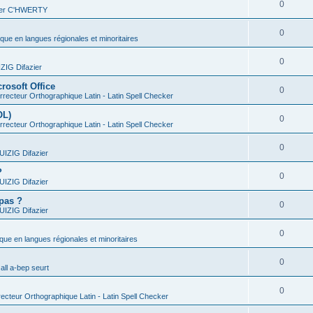
0
vier C'HWERTY
0
ique en langues régionales et minoritaires
0
IG Difazier
rosoft Office
0
recteur Orthographique Latin - Latin Spell Checker
OL)
0
recteur Orthographique Latin - Latin Spell Checker
0
IZIG Difazier
?
0
IZIG Difazier
 pas ?
0
IZIG Difazier
0
ique en langues régionales et minoritaires
0
all a-bep seurt
0
ecteur Orthographique Latin - Latin Spell Checker