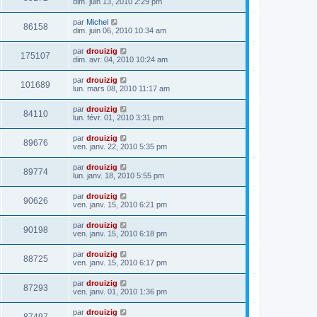
dim. juin 13, 2010 2:29 pm
par
Michel
86158
dim. juin 06, 2010 10:34 am
par
drouizig
175107
dim. avr. 04, 2010 10:24 am
par
drouizig
101689
lun. mars 08, 2010 11:17 am
par
drouizig
84110
lun. févr. 01, 2010 3:31 pm
par
drouizig
89676
ven. janv. 22, 2010 5:35 pm
par
drouizig
89774
lun. janv. 18, 2010 5:55 pm
par
drouizig
90626
ven. janv. 15, 2010 6:21 pm
par
drouizig
90198
ven. janv. 15, 2010 6:18 pm
par
drouizig
88725
ven. janv. 15, 2010 6:17 pm
par
drouizig
87293
ven. janv. 01, 2010 1:36 pm
par
drouizig