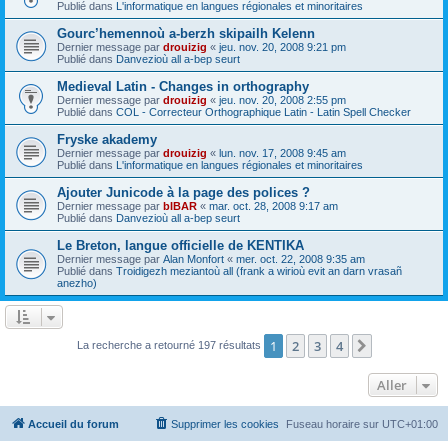
Publié dans
L'informatique en langues régionales et minoritaires
Gourc’hemennoù a-berzh skipailh Kelenn
Dernier message par
drouizig
«
jeu. nov. 20, 2008 9:21 pm
Publié dans
Danvezioù all a-bep seurt
Medieval Latin - Changes in orthography
Dernier message par
drouizig
«
jeu. nov. 20, 2008 2:55 pm
Publié dans
COL - Correcteur Orthographique Latin - Latin Spell Checker
Fryske akademy
Dernier message par
drouizig
«
lun. nov. 17, 2008 9:45 am
Publié dans
L'informatique en langues régionales et minoritaires
Ajouter Junicode à la page des polices ?
Dernier message par
bIBAR
«
mar. oct. 28, 2008 9:17 am
Publié dans
Danvezioù all a-bep seurt
Le Breton, langue officielle de KENTIKA
Dernier message par
Alan Monfort
«
mer. oct. 22, 2008 9:35 am
Publié dans
Troidigezh meziantoù all (frank a wirioù evit an darn vrasañ
anezho)
1
2
3
4
Suivant
La recherche a retourné 197 résultats
Aller
Accueil du forum
Supprimer les cookies
Fuseau horaire sur
UTC+01:00