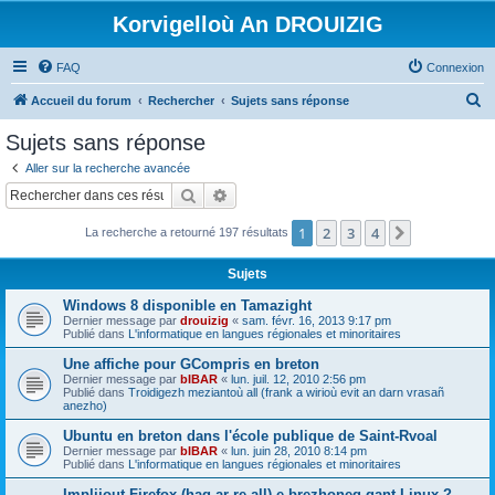
Korvigelloù An DROUIZIG
FAQ
Connexion
R
Accueil du forum
Rechercher
Sujets sans réponse
e
Sujets sans réponse
c
Aller sur la recherche avancée
h
Rechercher
Recherche avancée
e
1
2
3
4
Suivant
La recherche a retourné 197 résultats
r
c
Sujets
h
Windows 8 disponible en Tamazight
e
Dernier message par
drouizig
«
sam. févr. 16, 2013 9:17 pm
Publié dans
L'informatique en langues régionales et minoritaires
r
Une affiche pour GCompris en breton
Dernier message par
bIBAR
«
lun. juil. 12, 2010 2:56 pm
Publié dans
Troidigezh meziantoù all (frank a wirioù evit an darn vrasañ
anezho)
Ubuntu en breton dans l'école publique de Saint-Rvoal
Dernier message par
bIBAR
«
lun. juin 28, 2010 8:14 pm
Publié dans
L'informatique en langues régionales et minoritaires
Implijout Firefox (hag ar re all) e brezhoneg gant Linux ?