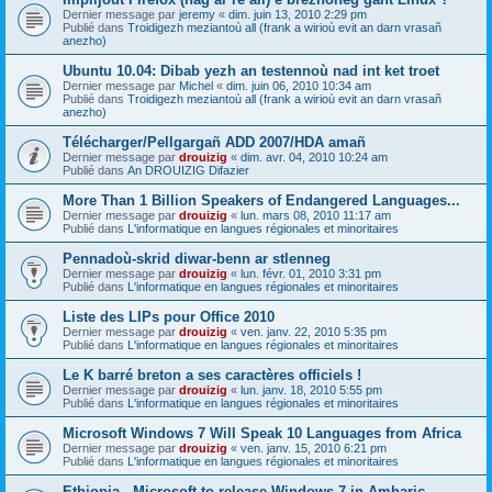
Dernier message par
jeremy
«
dim. juin 13, 2010 2:29 pm
Publié dans
Troidigezh meziantoù all (frank a wirioù evit an darn vrasañ
anezho)
Ubuntu 10.04: Dibab yezh an testennoù nad int ket troet
Dernier message par
Michel
«
dim. juin 06, 2010 10:34 am
Publié dans
Troidigezh meziantoù all (frank a wirioù evit an darn vrasañ
anezho)
Télécharger/Pellgargañ ADD 2007/HDA amañ
Dernier message par
drouizig
«
dim. avr. 04, 2010 10:24 am
Publié dans
An DROUIZIG Difazier
More Than 1 Billion Speakers of Endangered Languages...
Dernier message par
drouizig
«
lun. mars 08, 2010 11:17 am
Publié dans
L'informatique en langues régionales et minoritaires
Pennadoù-skrid diwar-benn ar stlenneg
Dernier message par
drouizig
«
lun. févr. 01, 2010 3:31 pm
Publié dans
L'informatique en langues régionales et minoritaires
Liste des LIPs pour Office 2010
Dernier message par
drouizig
«
ven. janv. 22, 2010 5:35 pm
Publié dans
L'informatique en langues régionales et minoritaires
Le K barré breton a ses caractères officiels !
Dernier message par
drouizig
«
lun. janv. 18, 2010 5:55 pm
Publié dans
L'informatique en langues régionales et minoritaires
Microsoft Windows 7 Will Speak 10 Languages from Africa
Dernier message par
drouizig
«
ven. janv. 15, 2010 6:21 pm
Publié dans
L'informatique en langues régionales et minoritaires
Ethiopia - Microsoft to release Windows 7 in Amharic