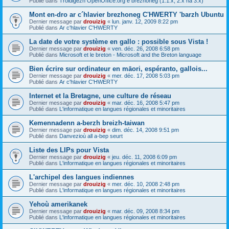
Publié dans
Troidigezh OpenOffice.org e brezhoneg (1.1.x, 2.x ha 3.x)
Mont en-dro ar c´hlavier brezhoneg C'HWERTY 'barzh Ubuntu
Dernier message par
drouizig
«
lun. janv. 12, 2009 8:22 pm
Publié dans
Ar c'hlavier C'HWERTY
La date de votre système en gallo : possible sous Vista !
Dernier message par
drouizig
«
ven. déc. 26, 2008 6:58 pm
Publié dans
Microsoft et le breton - Microsoft and the Breton language
Bien écrire sur ordinateur en māori, espéranto, gallois...
Dernier message par
drouizig
«
mer. déc. 17, 2008 5:03 pm
Publié dans
Ar c'hlavier C'HWERTY
Internet et la Bretagne, une culture de réseau
Dernier message par
drouizig
«
mar. déc. 16, 2008 5:47 pm
Publié dans
L'informatique en langues régionales et minoritaires
Kemennadenn a-berzh breizh-taiwan
Dernier message par
drouizig
«
dim. déc. 14, 2008 9:51 pm
Publié dans
Danvezioù all a-bep seurt
Liste des LIPs pour Vista
Dernier message par
drouizig
«
jeu. déc. 11, 2008 6:09 pm
Publié dans
L'informatique en langues régionales et minoritaires
L'archipel des langues indiennes
Dernier message par
drouizig
«
mer. déc. 10, 2008 2:48 pm
Publié dans
L'informatique en langues régionales et minoritaires
Yehoù amerikanek
Dernier message par
drouizig
«
mar. déc. 09, 2008 8:34 pm
Publié dans
L'informatique en langues régionales et minoritaires