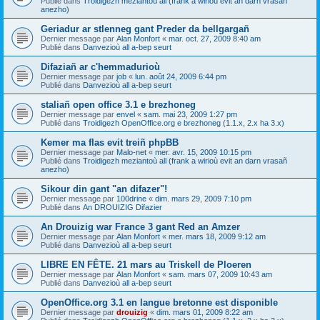
Publié dans
Troidigezh meziantoù all (frank a wirioù evit an darn vrasañ
anezho)
Geriadur ar stlenneg gant Preder da bellgargañ
Dernier message par
Alan Monfort
«
mar. oct. 27, 2009 8:40 am
Publié dans
Danvezioù all a-bep seurt
Difaziañ ar c'hemmadurioù
Dernier message par
job
«
lun. août 24, 2009 6:44 pm
Publié dans
Danvezioù all a-bep seurt
staliañ open office 3.1 e brezhoneg
Dernier message par
envel
«
sam. mai 23, 2009 1:27 pm
Publié dans
Troidigezh OpenOffice.org e brezhoneg (1.1.x, 2.x ha 3.x)
Kemer ma flas evit treiñ phpBB
Dernier message par
Malo-net
«
mer. avr. 15, 2009 10:15 pm
Publié dans
Troidigezh meziantoù all (frank a wirioù evit an darn vrasañ
anezho)
Sikour din gant "an difazer"!
Dernier message par
100drine
«
dim. mars 29, 2009 7:10 pm
Publié dans
An DROUIZIG Difazier
An Drouizig war France 3 gant Red an Amzer
Dernier message par
Alan Monfort
«
mer. mars 18, 2009 9:12 am
Publié dans
Danvezioù all a-bep seurt
LIBRE EN FÊTE. 21 mars au Triskell de Ploeren
Dernier message par
Alan Monfort
«
sam. mars 07, 2009 10:43 am
Publié dans
Danvezioù all a-bep seurt
OpenOffice.org 3.1 en langue bretonne est disponible
Dernier message par
drouizig
«
dim. mars 01, 2009 8:22 am