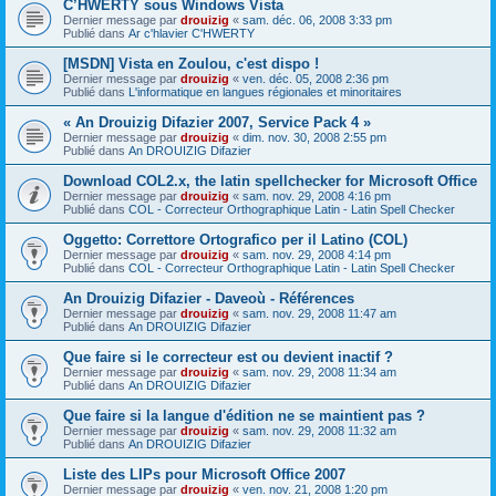
C’HWERTY sous Windows Vista
Dernier message par
drouizig
«
sam. déc. 06, 2008 3:33 pm
Publié dans
Ar c'hlavier C'HWERTY
[MSDN] Vista en Zoulou, c'est dispo !
Dernier message par
drouizig
«
ven. déc. 05, 2008 2:36 pm
Publié dans
L'informatique en langues régionales et minoritaires
« An Drouizig Difazier 2007, Service Pack 4 »
Dernier message par
drouizig
«
dim. nov. 30, 2008 2:55 pm
Publié dans
An DROUIZIG Difazier
Download COL2.x, the latin spellchecker for Microsoft Office
Dernier message par
drouizig
«
sam. nov. 29, 2008 4:16 pm
Publié dans
COL - Correcteur Orthographique Latin - Latin Spell Checker
Oggetto: Correttore Ortografico per il Latino (COL)
Dernier message par
drouizig
«
sam. nov. 29, 2008 4:14 pm
Publié dans
COL - Correcteur Orthographique Latin - Latin Spell Checker
An Drouizig Difazier - Daveoù - Références
Dernier message par
drouizig
«
sam. nov. 29, 2008 11:47 am
Publié dans
An DROUIZIG Difazier
Que faire si le correcteur est ou devient inactif ?
Dernier message par
drouizig
«
sam. nov. 29, 2008 11:34 am
Publié dans
An DROUIZIG Difazier
Que faire si la langue d'édition ne se maintient pas ?
Dernier message par
drouizig
«
sam. nov. 29, 2008 11:32 am
Publié dans
An DROUIZIG Difazier
Liste des LIPs pour Microsoft Office 2007
Dernier message par
drouizig
«
ven. nov. 21, 2008 1:20 pm