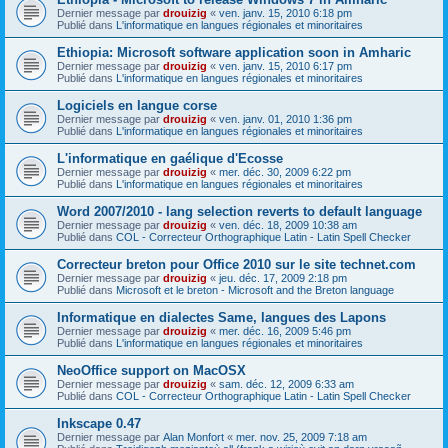
Dernier message par
drouizig
«
ven. janv. 15, 2010 6:18 pm
Publié dans
L'informatique en langues régionales et minoritaires
Ethiopia: Microsoft software application soon in Amharic
Dernier message par
drouizig
«
ven. janv. 15, 2010 6:17 pm
Publié dans
L'informatique en langues régionales et minoritaires
Logiciels en langue corse
Dernier message par
drouizig
«
ven. janv. 01, 2010 1:36 pm
Publié dans
L'informatique en langues régionales et minoritaires
L'informatique en gaélique d'Ecosse
Dernier message par
drouizig
«
mer. déc. 30, 2009 6:22 pm
Publié dans
L'informatique en langues régionales et minoritaires
Word 2007/2010 - lang selection reverts to default language
Dernier message par
drouizig
«
ven. déc. 18, 2009 10:38 am
Publié dans
COL - Correcteur Orthographique Latin - Latin Spell Checker
Correcteur breton pour Office 2010 sur le site technet.com
Dernier message par
drouizig
«
jeu. déc. 17, 2009 2:18 pm
Publié dans
Microsoft et le breton - Microsoft and the Breton language
Informatique en dialectes Same, langues des Lapons
Dernier message par
drouizig
«
mer. déc. 16, 2009 5:46 pm
Publié dans
L'informatique en langues régionales et minoritaires
NeoOffice support on MacOSX
Dernier message par
drouizig
«
sam. déc. 12, 2009 6:33 am
Publié dans
COL - Correcteur Orthographique Latin - Latin Spell Checker
Inkscape 0.47
Dernier message par
Alan Monfort
«
mer. nov. 25, 2009 7:18 am