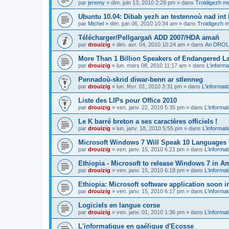
par
jeremy
»
dim. juin 13, 2010 2:29 pm
» dans
Troidigezh me
Ubuntu 10.04: Dibab yezh an testennoù nad int k
par
Michel
»
dim. juin 06, 2010 10:34 am
» dans
Troidigezh m
Télécharger/Pellgargañ ADD 2007/HDA amañ
par
drouizig
»
dim. avr. 04, 2010 10:24 am
» dans
An DROUI
More Than 1 Billion Speakers of Endangered L
par
drouizig
»
lun. mars 08, 2010 11:17 am
» dans
L'informa
Pennadoù-skrid diwar-benn ar stlenneg
par
drouizig
»
lun. févr. 01, 2010 3:31 pm
» dans
L'informati
Liste des LIPs pour Office 2010
par
drouizig
»
ven. janv. 22, 2010 5:35 pm
» dans
L'informat
Le K barré breton a ses caractères officiels !
par
drouizig
»
lun. janv. 18, 2010 5:55 pm
» dans
L'informat
Microsoft Windows 7 Will Speak 10 Languages 
par
drouizig
»
ven. janv. 15, 2010 6:21 pm
» dans
L'informat
Ethiopia - Microsoft to release Windows 7 in A
par
drouizig
»
ven. janv. 15, 2010 6:18 pm
» dans
L'informat
Ethiopia: Microsoft software application soon 
par
drouizig
»
ven. janv. 15, 2010 6:17 pm
» dans
L'informat
Logiciels en langue corse
par
drouizig
»
ven. janv. 01, 2010 1:36 pm
» dans
L'informat
L'informatique en gaélique d'Ecosse