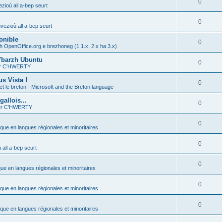
0
zioù all a-bep seurt
0
vezioù all a-bep seurt
onible
0
h OpenOffice.org e brezhoneg (1.1.x, 2.x ha 3.x)
'barzh Ubuntu
0
ier C'HWERTY
s Vista !
0
et le breton - Microsoft and the Breton language
allois...
0
ier C'HWERTY
0
ique en langues régionales et minoritaires
0
all a-bep seurt
0
que en langues régionales et minoritaires
0
ique en langues régionales et minoritaires
0
ique en langues régionales et minoritaires