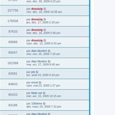
87565
mer. déc. 30, 2009 6:22 pm
par
drouizig
157756
ven. déc. 18, 2009 10:38 am
par
drouizig
176506
jeu. déc. 17, 2009 2:18 pm
par
drouizig
87633
mer. déc. 16, 2009 5:46 pm
par
drouizig
89998
sam. déc. 12, 2009 6:33 am
par
Alan Monfort
85047
mer. nov. 25, 2009 7:18 am
par
Alan Monfort
162368
mar. oct. 27, 2009 8:40 am
par
job
83581
lun. août 24, 2009 6:44 pm
par
envel
84843
sam. mai 23, 2009 1:27 pm
par
Malo-net
85433
mer. avr. 15, 2009 10:15 pm
par
100drine
84186
dim. mars 29, 2009 7:10 pm
par
Alan Monfort