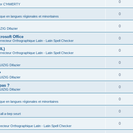
0
vier C'HWERTY
0
ique en langues régionales et minoritaires
0
IG Difazier
rosoft Office
0
recteur Orthographique Latin - Latin Spell Checker
OL)
0
recteur Orthographique Latin - Latin Spell Checker
0
IZIG Difazier
?
0
IZIG Difazier
 pas ?
0
IZIG Difazier
0
ique en langues régionales et minoritaires
0
all a-bep seurt
0
ecteur Orthographique Latin - Latin Spell Checker