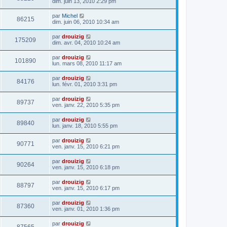
dim. juin 13, 2010 2:29 pm
par
Michel
86215
dim. juin 06, 2010 10:34 am
par
drouizig
175209
dim. avr. 04, 2010 10:24 am
par
drouizig
101890
lun. mars 08, 2010 11:17 am
par
drouizig
84176
lun. févr. 01, 2010 3:31 pm
par
drouizig
89737
ven. janv. 22, 2010 5:35 pm
par
drouizig
89840
lun. janv. 18, 2010 5:55 pm
par
drouizig
90771
ven. janv. 15, 2010 6:21 pm
par
drouizig
90264
ven. janv. 15, 2010 6:18 pm
par
drouizig
88797
ven. janv. 15, 2010 6:17 pm
par
drouizig
87360
ven. janv. 01, 2010 1:36 pm
par
drouizig