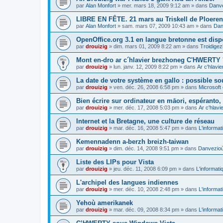
par
Alan Monfort
»
mer. mars 18, 2009 9:12 am
» dans
Danve
LIBRE EN FÊTE. 21 mars au Triskell de Ploeren
par
Alan Monfort
»
sam. mars 07, 2009 10:43 am
» dans
Dan
OpenOffice.org 3.1 en langue bretonne est disp
par
drouizig
»
dim. mars 01, 2009 8:22 am
» dans
Troidigez
Mont en-dro ar c´hlavier brezhoneg C'HWERTY 
par
drouizig
»
lun. janv. 12, 2009 8:22 pm
» dans
Ar c'hlav
La date de votre système en gallo : possible sou
par
drouizig
»
ven. déc. 26, 2008 6:58 pm
» dans
Microsoft 
Bien écrire sur ordinateur en māori, espéranto, g
par
drouizig
»
mer. déc. 17, 2008 5:03 pm
» dans
Ar c'hlav
Internet et la Bretagne, une culture de réseau
par
drouizig
»
mar. déc. 16, 2008 5:47 pm
» dans
L'informat
Kemennadenn a-berzh breizh-taiwan
par
drouizig
»
dim. déc. 14, 2008 9:51 pm
» dans
Danvezioù 
Liste des LIPs pour Vista
par
drouizig
»
jeu. déc. 11, 2008 6:09 pm
» dans
L'informati
L'archipel des langues indiennes
par
drouizig
»
mer. déc. 10, 2008 2:48 pm
» dans
L'informat
Yehoù amerikanek
par
drouizig
»
mar. déc. 09, 2008 8:34 pm
» dans
L'informat