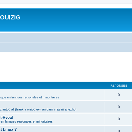
ROUIZIG
RÉPONSES
0
tique en langues régionales et minoritaires
0
iantoù all (frank a wirioù evit an darn vrasañ anezho)
t-Rvoal
0
 en langues régionales et minoritaires
nt Linux ?
0