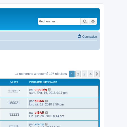
Rechercher
Recherche avancé
Connexion
1
2
3
4
Suivant
La recherche a retourné 197 résultats
VUES
DERNIER MESSAGE
par
drouizig
213217
sam. févr. 16, 2013 9:17 pm
par
bIBAR
180021
lun. juil. 12, 2010 2:56 pm
par
bIBAR
92223
lun. juin 28, 2010 8:14 pm
par
jeremy
85220