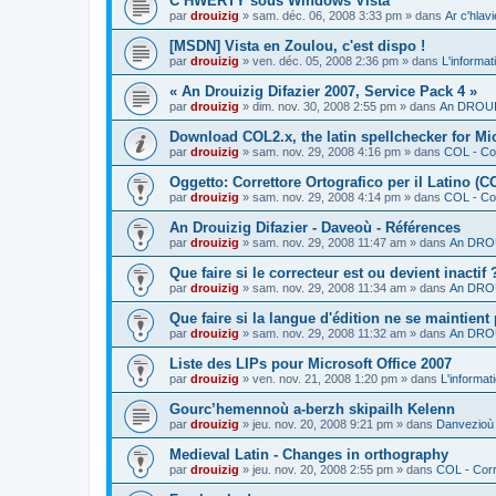
C’HWERTY sous Windows Vista
par
drouizig
»
sam. déc. 06, 2008 3:33 pm
» dans
Ar c'hla
[MSDN] Vista en Zoulou, c'est dispo !
par
drouizig
»
ven. déc. 05, 2008 2:36 pm
» dans
L'informat
« An Drouizig Difazier 2007, Service Pack 4 »
par
drouizig
»
dim. nov. 30, 2008 2:55 pm
» dans
An DROUIZ
Download COL2.x, the latin spellchecker for Mic
par
drouizig
»
sam. nov. 29, 2008 4:16 pm
» dans
COL - Cor
Oggetto: Correttore Ortografico per il Latino (C
par
drouizig
»
sam. nov. 29, 2008 4:14 pm
» dans
COL - Cor
An Drouizig Difazier - Daveoù - Références
par
drouizig
»
sam. nov. 29, 2008 11:47 am
» dans
An DROU
Que faire si le correcteur est ou devient inactif 
par
drouizig
»
sam. nov. 29, 2008 11:34 am
» dans
An DROU
Que faire si la langue d'édition ne se maintient
par
drouizig
»
sam. nov. 29, 2008 11:32 am
» dans
An DROU
Liste des LIPs pour Microsoft Office 2007
par
drouizig
»
ven. nov. 21, 2008 1:20 pm
» dans
L'informat
Gourc’hemennoù a-berzh skipailh Kelenn
par
drouizig
»
jeu. nov. 20, 2008 9:21 pm
» dans
Danvezioù 
Medieval Latin - Changes in orthography
par
drouizig
»
jeu. nov. 20, 2008 2:55 pm
» dans
COL - Corr