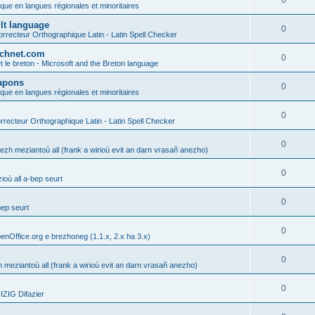
0
ique en langues régionales et minoritaires
ult language
0
rrecteur Orthographique Latin - Latin Spell Checker
technet.com
0
t le breton - Microsoft and the Breton language
Lapons
0
ique en langues régionales et minoritaires
0
recteur Orthographique Latin - Latin Spell Checker
0
gezh meziantoù all (frank a wirioù evit an darn vrasañ anezho)
0
où all a-bep seurt
0
bep seurt
0
enOffice.org e brezhoneg (1.1.x, 2.x ha 3.x)
0
h meziantoù all (frank a wirioù evit an darn vrasañ anezho)
0
ZIG Difazier