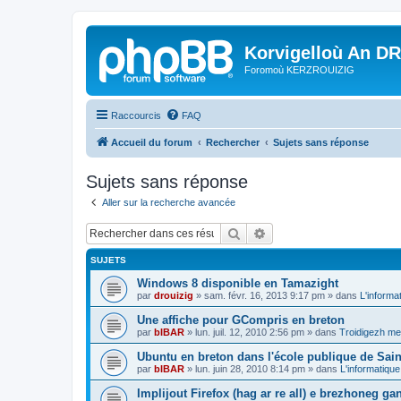
Korvigelloù An D
Foromoù KERZROUIZIG
Raccourcis
FAQ
Accueil du forum
Rechercher
Sujets sans réponse
Sujets sans réponse
Aller sur la recherche avancée
Rechercher
Recherche avancée
SUJETS
Windows 8 disponible en Tamazight
par
drouizig
»
sam. févr. 16, 2013 9:17 pm
» dans
L'informa
Une affiche pour GCompris en breton
par
bIBAR
»
lun. juil. 12, 2010 2:56 pm
» dans
Troidigezh mez
Ubuntu en breton dans l'école publique de Sain
par
bIBAR
»
lun. juin 28, 2010 8:14 pm
» dans
L'informatique
Implijout Firefox (hag ar re all) e brezhoneg ga