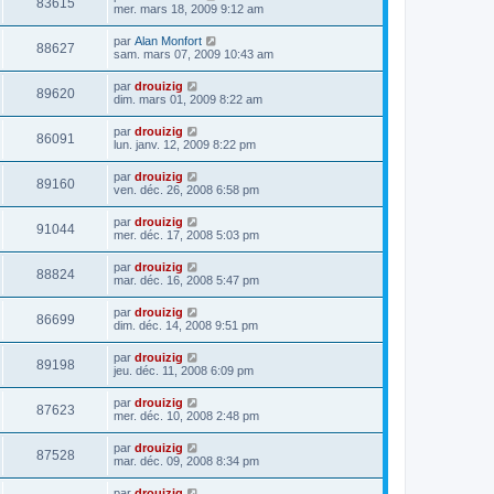
83615
mer. mars 18, 2009 9:12 am
par
Alan Monfort
88627
sam. mars 07, 2009 10:43 am
par
drouizig
89620
dim. mars 01, 2009 8:22 am
par
drouizig
86091
lun. janv. 12, 2009 8:22 pm
par
drouizig
89160
ven. déc. 26, 2008 6:58 pm
par
drouizig
91044
mer. déc. 17, 2008 5:03 pm
par
drouizig
88824
mar. déc. 16, 2008 5:47 pm
par
drouizig
86699
dim. déc. 14, 2008 9:51 pm
par
drouizig
89198
jeu. déc. 11, 2008 6:09 pm
par
drouizig
87623
mer. déc. 10, 2008 2:48 pm
par
drouizig
87528
mar. déc. 09, 2008 8:34 pm
par
drouizig