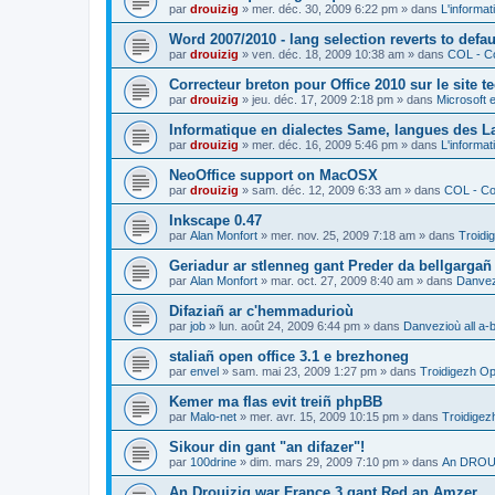
par
drouizig
»
mer. déc. 30, 2009 6:22 pm
» dans
L'informat
Word 2007/2010 - lang selection reverts to defa
par
drouizig
»
ven. déc. 18, 2009 10:38 am
» dans
COL - Co
Correcteur breton pour Office 2010 sur le site 
par
drouizig
»
jeu. déc. 17, 2009 2:18 pm
» dans
Microsoft e
Informatique en dialectes Same, langues des 
par
drouizig
»
mer. déc. 16, 2009 5:46 pm
» dans
L'informat
NeoOffice support on MacOSX
par
drouizig
»
sam. déc. 12, 2009 6:33 am
» dans
COL - Cor
Inkscape 0.47
par
Alan Monfort
»
mer. nov. 25, 2009 7:18 am
» dans
Troidi
Geriadur ar stlenneg gant Preder da bellgargañ
par
Alan Monfort
»
mar. oct. 27, 2009 8:40 am
» dans
Danvezi
Difaziañ ar c'hemmadurioù
par
job
»
lun. août 24, 2009 6:44 pm
» dans
Danvezioù all a-
staliañ open office 3.1 e brezhoneg
par
envel
»
sam. mai 23, 2009 1:27 pm
» dans
Troidigezh Op
Kemer ma flas evit treiñ phpBB
par
Malo-net
»
mer. avr. 15, 2009 10:15 pm
» dans
Troidigez
Sikour din gant "an difazer"!
par
100drine
»
dim. mars 29, 2009 7:10 pm
» dans
An DROUI
An Drouizig war France 3 gant Red an Amzer