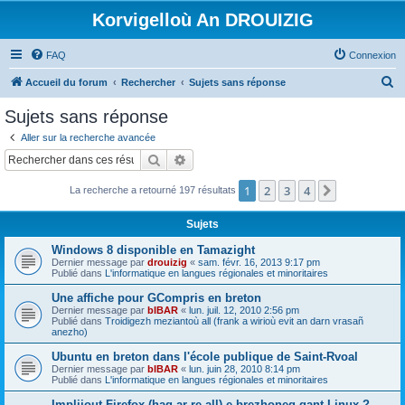
Korvigelloù An DROUIZIG
FAQ
Connexion
R
Accueil du forum
Rechercher
Sujets sans réponse
e
Sujets sans réponse
c
Aller sur la recherche avancée
h
Rechercher
Recherche avancée
e
1
2
3
4
Suivant
La recherche a retourné 197 résultats
r
c
Sujets
h
Windows 8 disponible en Tamazight
e
Dernier message par
drouizig
«
sam. févr. 16, 2013 9:17 pm
Publié dans
L'informatique en langues régionales et minoritaires
r
Une affiche pour GCompris en breton
Dernier message par
bIBAR
«
lun. juil. 12, 2010 2:56 pm
Publié dans
Troidigezh meziantoù all (frank a wirioù evit an darn vrasañ
anezho)
Ubuntu en breton dans l'école publique de Saint-Rvoal
Dernier message par
bIBAR
«
lun. juin 28, 2010 8:14 pm
Publié dans
L'informatique en langues régionales et minoritaires
Implijout Firefox (hag ar re all) e brezhoneg gant Linux ?