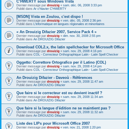
C’HWERTY sous Windows Vista
Dernier message par
drouizig
«
sam. déc. 06, 2008 3:33 pm
Publié dans
Ar c'hlavier C'HWERTY
[MSDN] Vista en Zoulou, c'est dispo !
Dernier message par
drouizig
«
ven. déc. 05, 2008 2:36 pm
Publié dans
L'informatique en langues régionales et minoritaires
« An Drouizig Difazier 2007, Service Pack 4 »
Dernier message par
drouizig
«
dim. nov. 30, 2008 2:55 pm
Publié dans
An DROUIZIG Difazier
Download COL2.x, the latin spellchecker for Microsoft Office
Dernier message par
drouizig
«
sam. nov. 29, 2008 4:16 pm
Publié dans
COL - Correcteur Orthographique Latin - Latin Spell Checker
Oggetto: Correttore Ortografico per il Latino (COL)
Dernier message par
drouizig
«
sam. nov. 29, 2008 4:14 pm
Publié dans
COL - Correcteur Orthographique Latin - Latin Spell Checker
An Drouizig Difazier - Daveoù - Références
Dernier message par
drouizig
«
sam. nov. 29, 2008 11:47 am
Publié dans
An DROUIZIG Difazier
Que faire si le correcteur est ou devient inactif ?
Dernier message par
drouizig
«
sam. nov. 29, 2008 11:34 am
Publié dans
An DROUIZIG Difazier
Que faire si la langue d'édition ne se maintient pas ?
Dernier message par
drouizig
«
sam. nov. 29, 2008 11:32 am
Publié dans
An DROUIZIG Difazier
Liste des LIPs pour Microsoft Office 2007
Dernier message par
drouizig
«
ven. nov. 21, 2008 1:20 pm