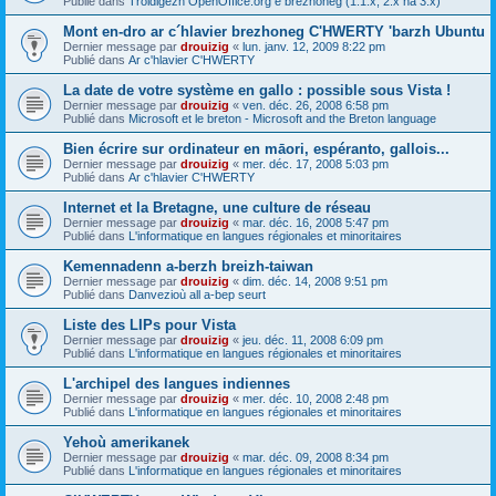
Publié dans
Troidigezh OpenOffice.org e brezhoneg (1.1.x, 2.x ha 3.x)
Mont en-dro ar c´hlavier brezhoneg C'HWERTY 'barzh Ubuntu
Dernier message par
drouizig
«
lun. janv. 12, 2009 8:22 pm
Publié dans
Ar c'hlavier C'HWERTY
La date de votre système en gallo : possible sous Vista !
Dernier message par
drouizig
«
ven. déc. 26, 2008 6:58 pm
Publié dans
Microsoft et le breton - Microsoft and the Breton language
Bien écrire sur ordinateur en māori, espéranto, gallois...
Dernier message par
drouizig
«
mer. déc. 17, 2008 5:03 pm
Publié dans
Ar c'hlavier C'HWERTY
Internet et la Bretagne, une culture de réseau
Dernier message par
drouizig
«
mar. déc. 16, 2008 5:47 pm
Publié dans
L'informatique en langues régionales et minoritaires
Kemennadenn a-berzh breizh-taiwan
Dernier message par
drouizig
«
dim. déc. 14, 2008 9:51 pm
Publié dans
Danvezioù all a-bep seurt
Liste des LIPs pour Vista
Dernier message par
drouizig
«
jeu. déc. 11, 2008 6:09 pm
Publié dans
L'informatique en langues régionales et minoritaires
L'archipel des langues indiennes
Dernier message par
drouizig
«
mer. déc. 10, 2008 2:48 pm
Publié dans
L'informatique en langues régionales et minoritaires
Yehoù amerikanek
Dernier message par
drouizig
«
mar. déc. 09, 2008 8:34 pm
Publié dans
L'informatique en langues régionales et minoritaires