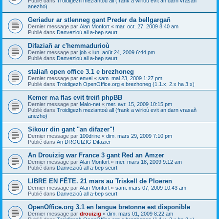
Publié dans
Troidigezh meziantoù all (frank a wirioù evit an darn vrasañ
anezho)
Geriadur ar stlenneg gant Preder da bellgargañ
Dernier message par
Alan Monfort
«
mar. oct. 27, 2009 8:40 am
Publié dans
Danvezioù all a-bep seurt
Difaziañ ar c'hemmadurioù
Dernier message par
job
«
lun. août 24, 2009 6:44 pm
Publié dans
Danvezioù all a-bep seurt
staliañ open office 3.1 e brezhoneg
Dernier message par
envel
«
sam. mai 23, 2009 1:27 pm
Publié dans
Troidigezh OpenOffice.org e brezhoneg (1.1.x, 2.x ha 3.x)
Kemer ma flas evit treiñ phpBB
Dernier message par
Malo-net
«
mer. avr. 15, 2009 10:15 pm
Publié dans
Troidigezh meziantoù all (frank a wirioù evit an darn vrasañ
anezho)
Sikour din gant "an difazer"!
Dernier message par
100drine
«
dim. mars 29, 2009 7:10 pm
Publié dans
An DROUIZIG Difazier
An Drouizig war France 3 gant Red an Amzer
Dernier message par
Alan Monfort
«
mer. mars 18, 2009 9:12 am
Publié dans
Danvezioù all a-bep seurt
LIBRE EN FÊTE. 21 mars au Triskell de Ploeren
Dernier message par
Alan Monfort
«
sam. mars 07, 2009 10:43 am
Publié dans
Danvezioù all a-bep seurt
OpenOffice.org 3.1 en langue bretonne est disponible
Dernier message par
drouizig
«
dim. mars 01, 2009 8:22 am