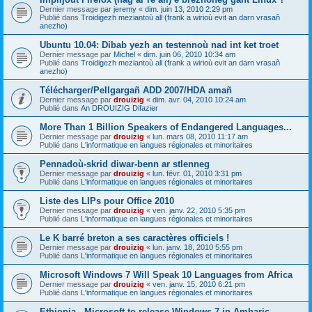
Dernier message par
jeremy
«
dim. juin 13, 2010 2:29 pm
Publié dans
Troidigezh meziantoù all (frank a wirioù evit an darn vrasañ
anezho)
Ubuntu 10.04: Dibab yezh an testennoù nad int ket troet
Dernier message par
Michel
«
dim. juin 06, 2010 10:34 am
Publié dans
Troidigezh meziantoù all (frank a wirioù evit an darn vrasañ
anezho)
Télécharger/Pellgargañ ADD 2007/HDA amañ
Dernier message par
drouizig
«
dim. avr. 04, 2010 10:24 am
Publié dans
An DROUIZIG Difazier
More Than 1 Billion Speakers of Endangered Languages...
Dernier message par
drouizig
«
lun. mars 08, 2010 11:17 am
Publié dans
L'informatique en langues régionales et minoritaires
Pennadoù-skrid diwar-benn ar stlenneg
Dernier message par
drouizig
«
lun. févr. 01, 2010 3:31 pm
Publié dans
L'informatique en langues régionales et minoritaires
Liste des LIPs pour Office 2010
Dernier message par
drouizig
«
ven. janv. 22, 2010 5:35 pm
Publié dans
L'informatique en langues régionales et minoritaires
Le K barré breton a ses caractères officiels !
Dernier message par
drouizig
«
lun. janv. 18, 2010 5:55 pm
Publié dans
L'informatique en langues régionales et minoritaires
Microsoft Windows 7 Will Speak 10 Languages from Africa
Dernier message par
drouizig
«
ven. janv. 15, 2010 6:21 pm
Publié dans
L'informatique en langues régionales et minoritaires
Ethiopia - Microsoft to release Windows 7 in Amharic