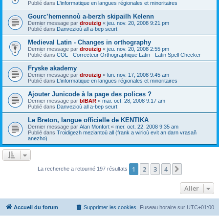
Publié dans
L'informatique en langues régionales et minoritaires
Gourc’hemennoù a-berzh skipailh Kelenn
Dernier message par
drouizig
«
jeu. nov. 20, 2008 9:21 pm
Publié dans
Danvezioù all a-bep seurt
Medieval Latin - Changes in orthography
Dernier message par
drouizig
«
jeu. nov. 20, 2008 2:55 pm
Publié dans
COL - Correcteur Orthographique Latin - Latin Spell Checker
Fryske akademy
Dernier message par
drouizig
«
lun. nov. 17, 2008 9:45 am
Publié dans
L'informatique en langues régionales et minoritaires
Ajouter Junicode à la page des polices ?
Dernier message par
bIBAR
«
mar. oct. 28, 2008 9:17 am
Publié dans
Danvezioù all a-bep seurt
Le Breton, langue officielle de KENTIKA
Dernier message par
Alan Monfort
«
mer. oct. 22, 2008 9:35 am
Publié dans
Troidigezh meziantoù all (frank a wirioù evit an darn vrasañ
anezho)
1
2
3
4
Suivant
La recherche a retourné 197 résultats
Aller
Accueil du forum
Supprimer les cookies
Fuseau horaire sur
UTC+01:00