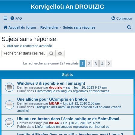
Korvigelloù An DROUIZIG
FAQ
Connexion
R
Accueil du forum
Rechercher
Sujets sans réponse
e
Sujets sans réponse
c
Aller sur la recherche avancée
h
Rechercher
Recherche avancée
e
1
2
3
4
Suivant
La recherche a retourné 197 résultats
r
c
Sujets
h
Windows 8 disponible en Tamazight
e
Dernier message par
drouizig
«
sam. févr. 16, 2013 9:17 pm
Publié dans
L'informatique en langues régionales et minoritaires
r
Une affiche pour GCompris en breton
Dernier message par
bIBAR
«
lun. juil. 12, 2010 2:56 pm
Publié dans
Troidigezh meziantoù all (frank a wirioù evit an darn vrasañ
anezho)
Ubuntu en breton dans l'école publique de Saint-Rvoal
Dernier message par
bIBAR
«
lun. juin 28, 2010 8:14 pm
Publié dans
L'informatique en langues régionales et minoritaires
Implijout Firefox (hag ar re all) e brezhoneg gant Linux ?