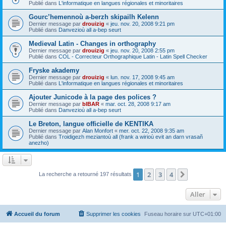
Publié dans
L'informatique en langues régionales et minoritaires
Gourc’hemennoù a-berzh skipailh Kelenn
Dernier message par
drouizig
«
jeu. nov. 20, 2008 9:21 pm
Publié dans
Danvezioù all a-bep seurt
Medieval Latin - Changes in orthography
Dernier message par
drouizig
«
jeu. nov. 20, 2008 2:55 pm
Publié dans
COL - Correcteur Orthographique Latin - Latin Spell Checker
Fryske akademy
Dernier message par
drouizig
«
lun. nov. 17, 2008 9:45 am
Publié dans
L'informatique en langues régionales et minoritaires
Ajouter Junicode à la page des polices ?
Dernier message par
bIBAR
«
mar. oct. 28, 2008 9:17 am
Publié dans
Danvezioù all a-bep seurt
Le Breton, langue officielle de KENTIKA
Dernier message par
Alan Monfort
«
mer. oct. 22, 2008 9:35 am
Publié dans
Troidigezh meziantoù all (frank a wirioù evit an darn vrasañ
anezho)
1
2
3
4
Suivant
La recherche a retourné 197 résultats
Aller
Accueil du forum
Supprimer les cookies
Fuseau horaire sur
UTC+01:00