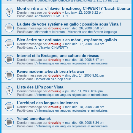
Publié dans
Troidigezh OpenOffice.org e brezhoneg (1.1.x, 2.x ha 3.x)
Mont en-dro ar c´hlavier brezhoneg C'HWERTY 'barzh Ubuntu
Dernier message par
drouizig
«
lun. janv. 12, 2009 8:22 pm
Publié dans
Ar c'hlavier C'HWERTY
La date de votre système en gallo : possible sous Vista !
Dernier message par
drouizig
«
ven. déc. 26, 2008 6:58 pm
Publié dans
Microsoft et le breton - Microsoft and the Breton language
Bien écrire sur ordinateur en māori, espéranto, gallois...
Dernier message par
drouizig
«
mer. déc. 17, 2008 5:03 pm
Publié dans
Ar c'hlavier C'HWERTY
Internet et la Bretagne, une culture de réseau
Dernier message par
drouizig
«
mar. déc. 16, 2008 5:47 pm
Publié dans
L'informatique en langues régionales et minoritaires
Kemennadenn a-berzh breizh-taiwan
Dernier message par
drouizig
«
dim. déc. 14, 2008 9:51 pm
Publié dans
Danvezioù all a-bep seurt
Liste des LIPs pour Vista
Dernier message par
drouizig
«
jeu. déc. 11, 2008 6:09 pm
Publié dans
L'informatique en langues régionales et minoritaires
L'archipel des langues indiennes
Dernier message par
drouizig
«
mer. déc. 10, 2008 2:48 pm
Publié dans
L'informatique en langues régionales et minoritaires
Yehoù amerikanek
Dernier message par
drouizig
«
mar. déc. 09, 2008 8:34 pm
Publié dans
L'informatique en langues régionales et minoritaires