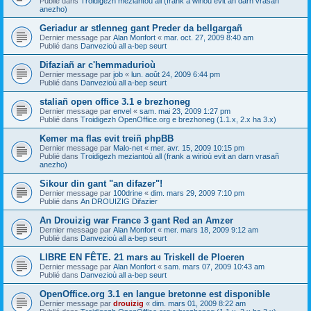
Publié dans
Troidigezh meziantoù all (frank a wirioù evit an darn vrasañ
anezho)
Geriadur ar stlenneg gant Preder da bellgargañ
Dernier message par
Alan Monfort
«
mar. oct. 27, 2009 8:40 am
Publié dans
Danvezioù all a-bep seurt
Difaziañ ar c'hemmadurioù
Dernier message par
job
«
lun. août 24, 2009 6:44 pm
Publié dans
Danvezioù all a-bep seurt
staliañ open office 3.1 e brezhoneg
Dernier message par
envel
«
sam. mai 23, 2009 1:27 pm
Publié dans
Troidigezh OpenOffice.org e brezhoneg (1.1.x, 2.x ha 3.x)
Kemer ma flas evit treiñ phpBB
Dernier message par
Malo-net
«
mer. avr. 15, 2009 10:15 pm
Publié dans
Troidigezh meziantoù all (frank a wirioù evit an darn vrasañ
anezho)
Sikour din gant "an difazer"!
Dernier message par
100drine
«
dim. mars 29, 2009 7:10 pm
Publié dans
An DROUIZIG Difazier
An Drouizig war France 3 gant Red an Amzer
Dernier message par
Alan Monfort
«
mer. mars 18, 2009 9:12 am
Publié dans
Danvezioù all a-bep seurt
LIBRE EN FÊTE. 21 mars au Triskell de Ploeren
Dernier message par
Alan Monfort
«
sam. mars 07, 2009 10:43 am
Publié dans
Danvezioù all a-bep seurt
OpenOffice.org 3.1 en langue bretonne est disponible
Dernier message par
drouizig
«
dim. mars 01, 2009 8:22 am