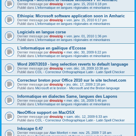
Dernier message par
drouizig
«
ven. janv. 15, 2010 6:18 pm
Publié dans
L'informatique en langues régionales et minoritaires
Ethiopia: Microsoft software application soon in Amharic
Dernier message par
drouizig
«
ven. janv. 15, 2010 6:17 pm
Publié dans
L'informatique en langues régionales et minoritaires
Logiciels en langue corse
Dernier message par
drouizig
«
ven. janv. 01, 2010 1:36 pm
Publié dans
L'informatique en langues régionales et minoritaires
L'informatique en gaélique d'Ecosse
Dernier message par
drouizig
«
mer. déc. 30, 2009 6:22 pm
Publié dans
L'informatique en langues régionales et minoritaires
Word 2007/2010 - lang selection reverts to default language
Dernier message par
drouizig
«
ven. déc. 18, 2009 10:38 am
Publié dans
COL - Correcteur Orthographique Latin - Latin Spell Checker
Correcteur breton pour Office 2010 sur le site technet.com
Dernier message par
drouizig
«
jeu. déc. 17, 2009 2:18 pm
Publié dans
Microsoft et le breton - Microsoft and the Breton language
Informatique en dialectes Same, langues des Lapons
Dernier message par
drouizig
«
mer. déc. 16, 2009 5:46 pm
Publié dans
L'informatique en langues régionales et minoritaires
NeoOffice support on MacOSX
Dernier message par
drouizig
«
sam. déc. 12, 2009 6:33 am
Publié dans
COL - Correcteur Orthographique Latin - Latin Spell Checker
Inkscape 0.47
Dernier message par
Alan Monfort
«
mer. nov. 25, 2009 7:18 am