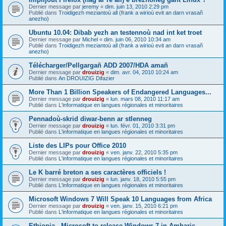
Dernier message par
jeremy
«
dim. juin 13, 2010 2:29 pm
Publié dans
Troidigezh meziantoù all (frank a wirioù evit an darn vrasañ
anezho)
Ubuntu 10.04: Dibab yezh an testennoù nad int ket troet
Dernier message par
Michel
«
dim. juin 06, 2010 10:34 am
Publié dans
Troidigezh meziantoù all (frank a wirioù evit an darn vrasañ
anezho)
Télécharger/Pellgargañ ADD 2007/HDA amañ
Dernier message par
drouizig
«
dim. avr. 04, 2010 10:24 am
Publié dans
An DROUIZIG Difazier
More Than 1 Billion Speakers of Endangered Languages...
Dernier message par
drouizig
«
lun. mars 08, 2010 11:17 am
Publié dans
L'informatique en langues régionales et minoritaires
Pennadoù-skrid diwar-benn ar stlenneg
Dernier message par
drouizig
«
lun. févr. 01, 2010 3:31 pm
Publié dans
L'informatique en langues régionales et minoritaires
Liste des LIPs pour Office 2010
Dernier message par
drouizig
«
ven. janv. 22, 2010 5:35 pm
Publié dans
L'informatique en langues régionales et minoritaires
Le K barré breton a ses caractères officiels !
Dernier message par
drouizig
«
lun. janv. 18, 2010 5:55 pm
Publié dans
L'informatique en langues régionales et minoritaires
Microsoft Windows 7 Will Speak 10 Languages from Africa
Dernier message par
drouizig
«
ven. janv. 15, 2010 6:21 pm
Publié dans
L'informatique en langues régionales et minoritaires
Ethiopia - Microsoft to release Windows 7 in Amharic