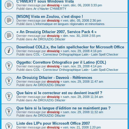
C’HWERTY sous Windows Vista
Dernier message par
drouizig
«
sam. déc. 06, 2008 3:33 pm
Publié dans
Ar c'hlavier C'HWERTY
[MSDN] Vista en Zoulou, c'est dispo !
Dernier message par
drouizig
«
ven. déc. 05, 2008 2:36 pm
Publié dans
L'informatique en langues régionales et minoritaires
« An Drouizig Difazier 2007, Service Pack 4 »
Dernier message par
drouizig
«
dim. nov. 30, 2008 2:55 pm
Publié dans
An DROUIZIG Difazier
Download COL2.x, the latin spellchecker for Microsoft Office
Dernier message par
drouizig
«
sam. nov. 29, 2008 4:16 pm
Publié dans
COL - Correcteur Orthographique Latin - Latin Spell Checker
Oggetto: Correttore Ortografico per il Latino (COL)
Dernier message par
drouizig
«
sam. nov. 29, 2008 4:14 pm
Publié dans
COL - Correcteur Orthographique Latin - Latin Spell Checker
An Drouizig Difazier - Daveoù - Références
Dernier message par
drouizig
«
sam. nov. 29, 2008 11:47 am
Publié dans
An DROUIZIG Difazier
Que faire si le correcteur est ou devient inactif ?
Dernier message par
drouizig
«
sam. nov. 29, 2008 11:34 am
Publié dans
An DROUIZIG Difazier
Que faire si la langue d'édition ne se maintient pas ?
Dernier message par
drouizig
«
sam. nov. 29, 2008 11:32 am
Publié dans
An DROUIZIG Difazier
Liste des LIPs pour Microsoft Office 2007
Dernier message par
drouizig
«
ven. nov. 21, 2008 1:20 pm