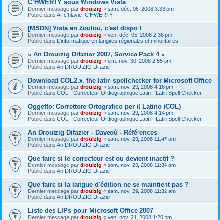
C’HWERTY sous Windows Vista
Dernier message par
drouizig
«
sam. déc. 06, 2008 3:33 pm
Publié dans
Ar c'hlavier C'HWERTY
[MSDN] Vista en Zoulou, c'est dispo !
Dernier message par
drouizig
«
ven. déc. 05, 2008 2:36 pm
Publié dans
L'informatique en langues régionales et minoritaires
« An Drouizig Difazier 2007, Service Pack 4 »
Dernier message par
drouizig
«
dim. nov. 30, 2008 2:55 pm
Publié dans
An DROUIZIG Difazier
Download COL2.x, the latin spellchecker for Microsoft Office
Dernier message par
drouizig
«
sam. nov. 29, 2008 4:16 pm
Publié dans
COL - Correcteur Orthographique Latin - Latin Spell Checker
Oggetto: Correttore Ortografico per il Latino (COL)
Dernier message par
drouizig
«
sam. nov. 29, 2008 4:14 pm
Publié dans
COL - Correcteur Orthographique Latin - Latin Spell Checker
An Drouizig Difazier - Daveoù - Références
Dernier message par
drouizig
«
sam. nov. 29, 2008 11:47 am
Publié dans
An DROUIZIG Difazier
Que faire si le correcteur est ou devient inactif ?
Dernier message par
drouizig
«
sam. nov. 29, 2008 11:34 am
Publié dans
An DROUIZIG Difazier
Que faire si la langue d'édition ne se maintient pas ?
Dernier message par
drouizig
«
sam. nov. 29, 2008 11:32 am
Publié dans
An DROUIZIG Difazier
Liste des LIPs pour Microsoft Office 2007
Dernier message par
drouizig
«
ven. nov. 21, 2008 1:20 pm