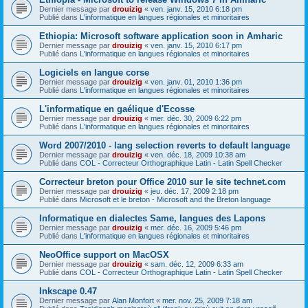
Dernier message par
drouizig
«
ven. janv. 15, 2010 6:18 pm
Publié dans
L'informatique en langues régionales et minoritaires
Ethiopia: Microsoft software application soon in Amharic
Dernier message par
drouizig
«
ven. janv. 15, 2010 6:17 pm
Publié dans
L'informatique en langues régionales et minoritaires
Logiciels en langue corse
Dernier message par
drouizig
«
ven. janv. 01, 2010 1:36 pm
Publié dans
L'informatique en langues régionales et minoritaires
L'informatique en gaélique d'Ecosse
Dernier message par
drouizig
«
mer. déc. 30, 2009 6:22 pm
Publié dans
L'informatique en langues régionales et minoritaires
Word 2007/2010 - lang selection reverts to default language
Dernier message par
drouizig
«
ven. déc. 18, 2009 10:38 am
Publié dans
COL - Correcteur Orthographique Latin - Latin Spell Checker
Correcteur breton pour Office 2010 sur le site technet.com
Dernier message par
drouizig
«
jeu. déc. 17, 2009 2:18 pm
Publié dans
Microsoft et le breton - Microsoft and the Breton language
Informatique en dialectes Same, langues des Lapons
Dernier message par
drouizig
«
mer. déc. 16, 2009 5:46 pm
Publié dans
L'informatique en langues régionales et minoritaires
NeoOffice support on MacOSX
Dernier message par
drouizig
«
sam. déc. 12, 2009 6:33 am
Publié dans
COL - Correcteur Orthographique Latin - Latin Spell Checker
Inkscape 0.47
Dernier message par
Alan Monfort
«
mer. nov. 25, 2009 7:18 am