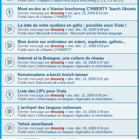
Publié dans
Troidigezh OpenOffice.org e brezhoneg (1.1.x, 2.x ha 3.x)
Mont en-dro ar c´hlavier brezhoneg C'HWERTY 'barzh Ubuntu
Dernier message par
drouizig
«
lun. janv. 12, 2009 8:22 pm
Publié dans
Ar c'hlavier C'HWERTY
La date de votre système en gallo : possible sous Vista !
Dernier message par
drouizig
«
ven. déc. 26, 2008 6:58 pm
Publié dans
Microsoft et le breton - Microsoft and the Breton language
Bien écrire sur ordinateur en māori, espéranto, gallois...
Dernier message par
drouizig
«
mer. déc. 17, 2008 5:03 pm
Publié dans
Ar c'hlavier C'HWERTY
Internet et la Bretagne, une culture de réseau
Dernier message par
drouizig
«
mar. déc. 16, 2008 5:47 pm
Publié dans
L'informatique en langues régionales et minoritaires
Kemennadenn a-berzh breizh-taiwan
Dernier message par
drouizig
«
dim. déc. 14, 2008 9:51 pm
Publié dans
Danvezioù all a-bep seurt
Liste des LIPs pour Vista
Dernier message par
drouizig
«
jeu. déc. 11, 2008 6:09 pm
Publié dans
L'informatique en langues régionales et minoritaires
L'archipel des langues indiennes
Dernier message par
drouizig
«
mer. déc. 10, 2008 2:48 pm
Publié dans
L'informatique en langues régionales et minoritaires
Yehoù amerikanek
Dernier message par
drouizig
«
mar. déc. 09, 2008 8:34 pm
Publié dans
L'informatique en langues régionales et minoritaires