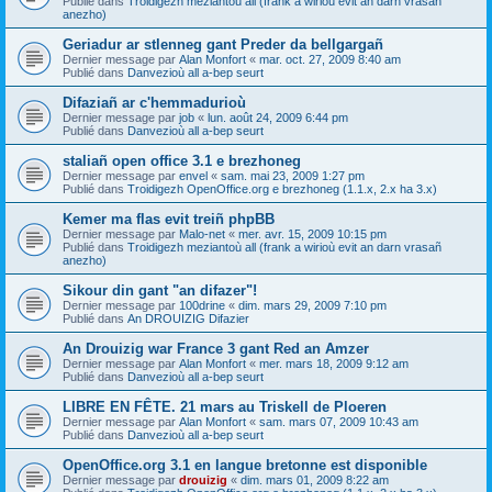
Publié dans
Troidigezh meziantoù all (frank a wirioù evit an darn vrasañ
anezho)
Geriadur ar stlenneg gant Preder da bellgargañ
Dernier message par
Alan Monfort
«
mar. oct. 27, 2009 8:40 am
Publié dans
Danvezioù all a-bep seurt
Difaziañ ar c'hemmadurioù
Dernier message par
job
«
lun. août 24, 2009 6:44 pm
Publié dans
Danvezioù all a-bep seurt
staliañ open office 3.1 e brezhoneg
Dernier message par
envel
«
sam. mai 23, 2009 1:27 pm
Publié dans
Troidigezh OpenOffice.org e brezhoneg (1.1.x, 2.x ha 3.x)
Kemer ma flas evit treiñ phpBB
Dernier message par
Malo-net
«
mer. avr. 15, 2009 10:15 pm
Publié dans
Troidigezh meziantoù all (frank a wirioù evit an darn vrasañ
anezho)
Sikour din gant "an difazer"!
Dernier message par
100drine
«
dim. mars 29, 2009 7:10 pm
Publié dans
An DROUIZIG Difazier
An Drouizig war France 3 gant Red an Amzer
Dernier message par
Alan Monfort
«
mer. mars 18, 2009 9:12 am
Publié dans
Danvezioù all a-bep seurt
LIBRE EN FÊTE. 21 mars au Triskell de Ploeren
Dernier message par
Alan Monfort
«
sam. mars 07, 2009 10:43 am
Publié dans
Danvezioù all a-bep seurt
OpenOffice.org 3.1 en langue bretonne est disponible
Dernier message par
drouizig
«
dim. mars 01, 2009 8:22 am