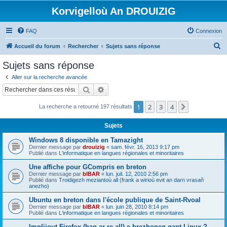
Korvigelloù An DROUIZIG
FAQ
Connexion
R
Accueil du forum
Rechercher
Sujets sans réponse
e
Sujets sans réponse
c
Aller sur la recherche avancée
h
Rechercher
Recherche avancée
e
1
2
3
4
Suivant
La recherche a retourné 197 résultats
r
c
Sujets
h
Windows 8 disponible en Tamazight
e
Dernier message par
drouizig
«
sam. févr. 16, 2013 9:17 pm
Publié dans
L'informatique en langues régionales et minoritaires
r
Une affiche pour GCompris en breton
Dernier message par
bIBAR
«
lun. juil. 12, 2010 2:56 pm
Publié dans
Troidigezh meziantoù all (frank a wirioù evit an darn vrasañ
anezho)
Ubuntu en breton dans l'école publique de Saint-Rvoal
Dernier message par
bIBAR
«
lun. juin 28, 2010 8:14 pm
Publié dans
L'informatique en langues régionales et minoritaires
Implijout Firefox (hag ar re all) e brezhoneg gant Linux ?