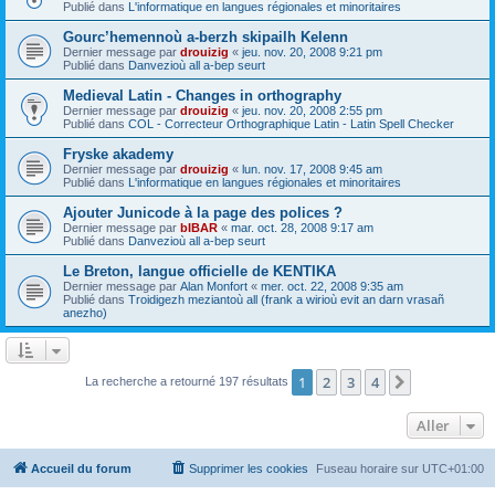
Publié dans
L'informatique en langues régionales et minoritaires
Gourc’hemennoù a-berzh skipailh Kelenn
Dernier message par
drouizig
«
jeu. nov. 20, 2008 9:21 pm
Publié dans
Danvezioù all a-bep seurt
Medieval Latin - Changes in orthography
Dernier message par
drouizig
«
jeu. nov. 20, 2008 2:55 pm
Publié dans
COL - Correcteur Orthographique Latin - Latin Spell Checker
Fryske akademy
Dernier message par
drouizig
«
lun. nov. 17, 2008 9:45 am
Publié dans
L'informatique en langues régionales et minoritaires
Ajouter Junicode à la page des polices ?
Dernier message par
bIBAR
«
mar. oct. 28, 2008 9:17 am
Publié dans
Danvezioù all a-bep seurt
Le Breton, langue officielle de KENTIKA
Dernier message par
Alan Monfort
«
mer. oct. 22, 2008 9:35 am
Publié dans
Troidigezh meziantoù all (frank a wirioù evit an darn vrasañ
anezho)
1
2
3
4
Suivant
La recherche a retourné 197 résultats
Aller
Accueil du forum
Supprimer les cookies
Fuseau horaire sur
UTC+01:00