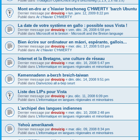
Publié dans
Troidigezh OpenOffice.org e brezhoneg (1.1.x, 2.x ha 3.x)
Mont en-dro ar c´hlavier brezhoneg C'HWERTY 'barzh Ubuntu
Dernier message par
drouizig
«
lun. janv. 12, 2009 8:22 pm
Publié dans
Ar c'hlavier C'HWERTY
La date de votre système en gallo : possible sous Vista !
Dernier message par
drouizig
«
ven. déc. 26, 2008 6:58 pm
Publié dans
Microsoft et le breton - Microsoft and the Breton language
Bien écrire sur ordinateur en māori, espéranto, gallois...
Dernier message par
drouizig
«
mer. déc. 17, 2008 5:03 pm
Publié dans
Ar c'hlavier C'HWERTY
Internet et la Bretagne, une culture de réseau
Dernier message par
drouizig
«
mar. déc. 16, 2008 5:47 pm
Publié dans
L'informatique en langues régionales et minoritaires
Kemennadenn a-berzh breizh-taiwan
Dernier message par
drouizig
«
dim. déc. 14, 2008 9:51 pm
Publié dans
Danvezioù all a-bep seurt
Liste des LIPs pour Vista
Dernier message par
drouizig
«
jeu. déc. 11, 2008 6:09 pm
Publié dans
L'informatique en langues régionales et minoritaires
L'archipel des langues indiennes
Dernier message par
drouizig
«
mer. déc. 10, 2008 2:48 pm
Publié dans
L'informatique en langues régionales et minoritaires
Yehoù amerikanek
Dernier message par
drouizig
«
mar. déc. 09, 2008 8:34 pm
Publié dans
L'informatique en langues régionales et minoritaires