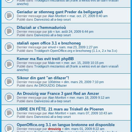
Publié dans
Troidigezh meziantoù all (frank a wirioù evit an darn vrasañ
anezho)
Geriadur ar stlenneg gant Preder da bellgargañ
Dernier message par
Alan Monfort
«
mar. oct. 27, 2009 8:40 am
Publié dans
Danvezioù all a-bep seurt
Difaziañ ar c'hemmadurioù
Dernier message par
job
«
lun. août 24, 2009 6:44 pm
Publié dans
Danvezioù all a-bep seurt
staliañ open office 3.1 e brezhoneg
Dernier message par
envel
«
sam. mai 23, 2009 1:27 pm
Publié dans
Troidigezh OpenOffice.org e brezhoneg (1.1.x, 2.x ha 3.x)
Kemer ma flas evit treiñ phpBB
Dernier message par
Malo-net
«
mer. avr. 15, 2009 10:15 pm
Publié dans
Troidigezh meziantoù all (frank a wirioù evit an darn vrasañ
anezho)
Sikour din gant "an difazer"!
Dernier message par
100drine
«
dim. mars 29, 2009 7:10 pm
Publié dans
An DROUIZIG Difazier
An Drouizig war France 3 gant Red an Amzer
Dernier message par
Alan Monfort
«
mer. mars 18, 2009 9:12 am
Publié dans
Danvezioù all a-bep seurt
LIBRE EN FÊTE. 21 mars au Triskell de Ploeren
Dernier message par
Alan Monfort
«
sam. mars 07, 2009 10:43 am
Publié dans
Danvezioù all a-bep seurt
OpenOffice.org 3.1 en langue bretonne est disponible
Dernier message par
drouizig
«
dim. mars 01, 2009 8:22 am