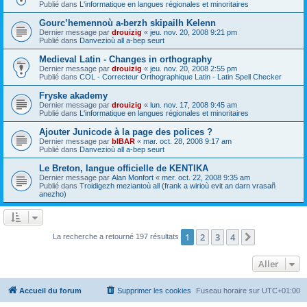
Publié dans
L'informatique en langues régionales et minoritaires
Gourc’hemennoù a-berzh skipailh Kelenn
Dernier message par
drouizig
«
jeu. nov. 20, 2008 9:21 pm
Publié dans
Danvezioù all a-bep seurt
Medieval Latin - Changes in orthography
Dernier message par
drouizig
«
jeu. nov. 20, 2008 2:55 pm
Publié dans
COL - Correcteur Orthographique Latin - Latin Spell Checker
Fryske akademy
Dernier message par
drouizig
«
lun. nov. 17, 2008 9:45 am
Publié dans
L'informatique en langues régionales et minoritaires
Ajouter Junicode à la page des polices ?
Dernier message par
bIBAR
«
mar. oct. 28, 2008 9:17 am
Publié dans
Danvezioù all a-bep seurt
Le Breton, langue officielle de KENTIKA
Dernier message par
Alan Monfort
«
mer. oct. 22, 2008 9:35 am
Publié dans
Troidigezh meziantoù all (frank a wirioù evit an darn vrasañ
anezho)
1
2
3
4
Suivant
La recherche a retourné 197 résultats
Aller
Accueil du forum
Supprimer les cookies
Fuseau horaire sur
UTC+01:00