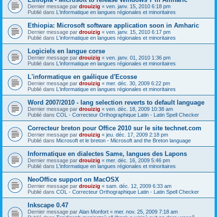
Dernier message par
drouizig
«
ven. janv. 15, 2010 6:18 pm
Publié dans
L'informatique en langues régionales et minoritaires
Ethiopia: Microsoft software application soon in Amharic
Dernier message par
drouizig
«
ven. janv. 15, 2010 6:17 pm
Publié dans
L'informatique en langues régionales et minoritaires
Logiciels en langue corse
Dernier message par
drouizig
«
ven. janv. 01, 2010 1:36 pm
Publié dans
L'informatique en langues régionales et minoritaires
L'informatique en gaélique d'Ecosse
Dernier message par
drouizig
«
mer. déc. 30, 2009 6:22 pm
Publié dans
L'informatique en langues régionales et minoritaires
Word 2007/2010 - lang selection reverts to default language
Dernier message par
drouizig
«
ven. déc. 18, 2009 10:38 am
Publié dans
COL - Correcteur Orthographique Latin - Latin Spell Checker
Correcteur breton pour Office 2010 sur le site technet.com
Dernier message par
drouizig
«
jeu. déc. 17, 2009 2:18 pm
Publié dans
Microsoft et le breton - Microsoft and the Breton language
Informatique en dialectes Same, langues des Lapons
Dernier message par
drouizig
«
mer. déc. 16, 2009 5:46 pm
Publié dans
L'informatique en langues régionales et minoritaires
NeoOffice support on MacOSX
Dernier message par
drouizig
«
sam. déc. 12, 2009 6:33 am
Publié dans
COL - Correcteur Orthographique Latin - Latin Spell Checker
Inkscape 0.47
Dernier message par
Alan Monfort
«
mer. nov. 25, 2009 7:18 am