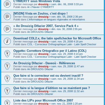
C’HWERTY sous Windows Vista
Dernier message par
drouizig
«
sam. déc. 06, 2008 3:33 pm
Publié dans
Ar c'hlavier C'HWERTY
[MSDN] Vista en Zoulou, c'est dispo !
Dernier message par
drouizig
«
ven. déc. 05, 2008 2:36 pm
Publié dans
L'informatique en langues régionales et minoritaires
« An Drouizig Difazier 2007, Service Pack 4 »
Dernier message par
drouizig
«
dim. nov. 30, 2008 2:55 pm
Publié dans
An DROUIZIG Difazier
Download COL2.x, the latin spellchecker for Microsoft Office
Dernier message par
drouizig
«
sam. nov. 29, 2008 4:16 pm
Publié dans
COL - Correcteur Orthographique Latin - Latin Spell Checker
Oggetto: Correttore Ortografico per il Latino (COL)
Dernier message par
drouizig
«
sam. nov. 29, 2008 4:14 pm
Publié dans
COL - Correcteur Orthographique Latin - Latin Spell Checker
An Drouizig Difazier - Daveoù - Références
Dernier message par
drouizig
«
sam. nov. 29, 2008 11:47 am
Publié dans
An DROUIZIG Difazier
Que faire si le correcteur est ou devient inactif ?
Dernier message par
drouizig
«
sam. nov. 29, 2008 11:34 am
Publié dans
An DROUIZIG Difazier
Que faire si la langue d'édition ne se maintient pas ?
Dernier message par
drouizig
«
sam. nov. 29, 2008 11:32 am
Publié dans
An DROUIZIG Difazier
Liste des LIPs pour Microsoft Office 2007
Dernier message par
drouizig
«
ven. nov. 21, 2008 1:20 pm