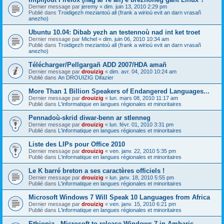
Dernier message par
jeremy
«
dim. juin 13, 2010 2:29 pm
Publié dans
Troidigezh meziantoù all (frank a wirioù evit an darn vrasañ
anezho)
Ubuntu 10.04: Dibab yezh an testennoù nad int ket troet
Dernier message par
Michel
«
dim. juin 06, 2010 10:34 am
Publié dans
Troidigezh meziantoù all (frank a wirioù evit an darn vrasañ
anezho)
Télécharger/Pellgargañ ADD 2007/HDA amañ
Dernier message par
drouizig
«
dim. avr. 04, 2010 10:24 am
Publié dans
An DROUIZIG Difazier
More Than 1 Billion Speakers of Endangered Languages...
Dernier message par
drouizig
«
lun. mars 08, 2010 11:17 am
Publié dans
L'informatique en langues régionales et minoritaires
Pennadoù-skrid diwar-benn ar stlenneg
Dernier message par
drouizig
«
lun. févr. 01, 2010 3:31 pm
Publié dans
L'informatique en langues régionales et minoritaires
Liste des LIPs pour Office 2010
Dernier message par
drouizig
«
ven. janv. 22, 2010 5:35 pm
Publié dans
L'informatique en langues régionales et minoritaires
Le K barré breton a ses caractères officiels !
Dernier message par
drouizig
«
lun. janv. 18, 2010 5:55 pm
Publié dans
L'informatique en langues régionales et minoritaires
Microsoft Windows 7 Will Speak 10 Languages from Africa
Dernier message par
drouizig
«
ven. janv. 15, 2010 6:21 pm
Publié dans
L'informatique en langues régionales et minoritaires
Ethiopia - Microsoft to release Windows 7 in Amharic