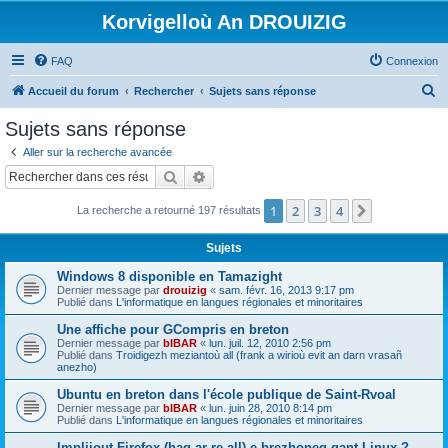
Korvigelloù An DROUIZIG
FAQ
Connexion
R
Accueil du forum
Rechercher
Sujets sans réponse
e
Sujets sans réponse
c
Aller sur la recherche avancée
h
Rechercher
Recherche avancée
e
1
2
3
4
Suivant
La recherche a retourné 197 résultats
r
c
Sujets
h
Windows 8 disponible en Tamazight
e
Dernier message par
drouizig
«
sam. févr. 16, 2013 9:17 pm
Publié dans
L'informatique en langues régionales et minoritaires
r
Une affiche pour GCompris en breton
Dernier message par
bIBAR
«
lun. juil. 12, 2010 2:56 pm
Publié dans
Troidigezh meziantoù all (frank a wirioù evit an darn vrasañ
anezho)
Ubuntu en breton dans l'école publique de Saint-Rvoal
Dernier message par
bIBAR
«
lun. juin 28, 2010 8:14 pm
Publié dans
L'informatique en langues régionales et minoritaires
Implijout Firefox (hag ar re all) e brezhoneg gant Linux ?