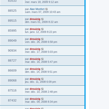
83533
mer. mars 18, 2009 9:12 am
par
Alan Monfort
88525
sam. mars 07, 2009 10:43 am
par
drouizig
89515
dim. mars 01, 2009 8:22 am
par
drouizig
85995
lun. janv. 12, 2009 8:22 pm
par
drouizig
89049
ven. déc. 26, 2008 6:58 pm
par
drouizig
90934
mer. déc. 17, 2008 5:03 pm
par
drouizig
88727
mar. déc. 16, 2008 5:47 pm
par
drouizig
86609
dim. déc. 14, 2008 9:51 pm
par
drouizig
89068
jeu. déc. 11, 2008 6:09 pm
par
drouizig
87516
mer. déc. 10, 2008 2:48 pm
par
drouizig
87432
mar. déc. 09, 2008 8:34 pm
par
drouizig