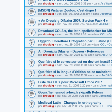
C’HWERTY sous Windows Vista
par
drouizig
»
sam. déc. 06, 2008 3:33 pm
» dans
Ar c'hla
[MSDN] Vista en Zoulou, c'est dispo !
par
drouizig
»
ven. déc. 05, 2008 2:36 pm
» dans
L'informat
« An Drouizig Difazier 2007, Service Pack 4 »
par
drouizig
»
dim. nov. 30, 2008 2:55 pm
» dans
An DROUIZ
Download COL2.x, the latin spellchecker for Mic
par
drouizig
»
sam. nov. 29, 2008 4:16 pm
» dans
COL - Cor
Oggetto: Correttore Ortografico per il Latino (C
par
drouizig
»
sam. nov. 29, 2008 4:14 pm
» dans
COL - Cor
An Drouizig Difazier - Daveoù - Références
par
drouizig
»
sam. nov. 29, 2008 11:47 am
» dans
An DROU
Que faire si le correcteur est ou devient inactif 
par
drouizig
»
sam. nov. 29, 2008 11:34 am
» dans
An DROU
Que faire si la langue d'édition ne se maintient
par
drouizig
»
sam. nov. 29, 2008 11:32 am
» dans
An DROU
Liste des LIPs pour Microsoft Office 2007
par
drouizig
»
ven. nov. 21, 2008 1:20 pm
» dans
L'informat
Gourc’hemennoù a-berzh skipailh Kelenn
par
drouizig
»
jeu. nov. 20, 2008 9:21 pm
» dans
Danvezioù 
Medieval Latin - Changes in orthography
par
drouizig
»
jeu. nov. 20, 2008 2:55 pm
» dans
COL - Corr