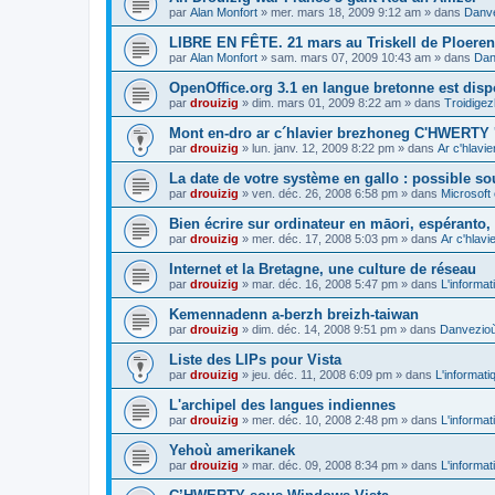
par
Alan Monfort
»
mer. mars 18, 2009 9:12 am
» dans
Danve
LIBRE EN FÊTE. 21 mars au Triskell de Ploeren
par
Alan Monfort
»
sam. mars 07, 2009 10:43 am
» dans
Dan
OpenOffice.org 3.1 en langue bretonne est disp
par
drouizig
»
dim. mars 01, 2009 8:22 am
» dans
Troidigez
Mont en-dro ar c´hlavier brezhoneg C'HWERTY 
par
drouizig
»
lun. janv. 12, 2009 8:22 pm
» dans
Ar c'hlav
La date de votre système en gallo : possible sou
par
drouizig
»
ven. déc. 26, 2008 6:58 pm
» dans
Microsoft 
Bien écrire sur ordinateur en māori, espéranto, g
par
drouizig
»
mer. déc. 17, 2008 5:03 pm
» dans
Ar c'hlav
Internet et la Bretagne, une culture de réseau
par
drouizig
»
mar. déc. 16, 2008 5:47 pm
» dans
L'informat
Kemennadenn a-berzh breizh-taiwan
par
drouizig
»
dim. déc. 14, 2008 9:51 pm
» dans
Danvezioù 
Liste des LIPs pour Vista
par
drouizig
»
jeu. déc. 11, 2008 6:09 pm
» dans
L'informati
L'archipel des langues indiennes
par
drouizig
»
mer. déc. 10, 2008 2:48 pm
» dans
L'informat
Yehoù amerikanek
par
drouizig
»
mar. déc. 09, 2008 8:34 pm
» dans
L'informat