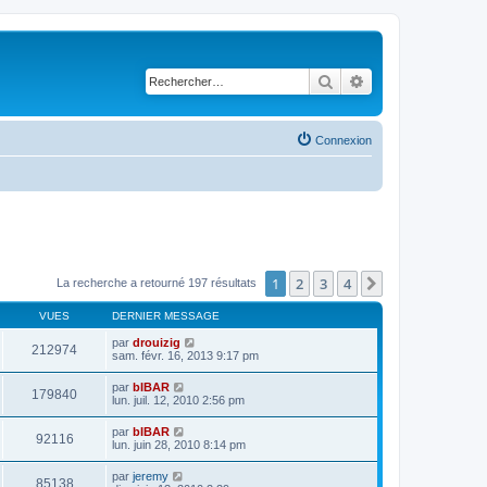
Rechercher
Recherche avancé
Connexion
1
2
3
4
Suivant
La recherche a retourné 197 résultats
VUES
DERNIER MESSAGE
par
drouizig
212974
sam. févr. 16, 2013 9:17 pm
par
bIBAR
179840
lun. juil. 12, 2010 2:56 pm
par
bIBAR
92116
lun. juin 28, 2010 8:14 pm
par
jeremy
85138