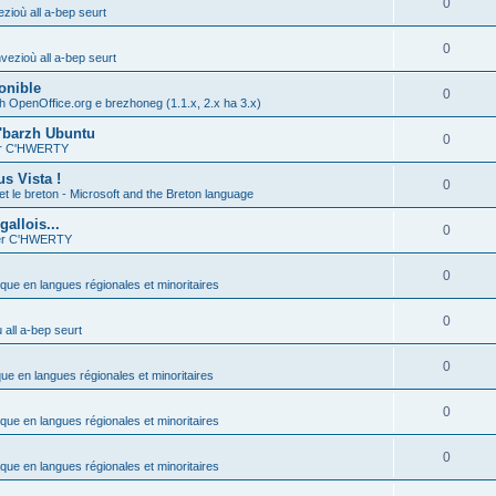
0
zioù all a-bep seurt
0
vezioù all a-bep seurt
onible
0
h OpenOffice.org e brezhoneg (1.1.x, 2.x ha 3.x)
'barzh Ubuntu
0
ier C'HWERTY
s Vista !
0
et le breton - Microsoft and the Breton language
allois...
0
ier C'HWERTY
0
ique en langues régionales et minoritaires
0
all a-bep seurt
0
que en langues régionales et minoritaires
0
ique en langues régionales et minoritaires
0
ique en langues régionales et minoritaires