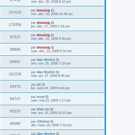
87458
mer. déc. 30, 2009 6:22 pm
par
drouizig
157619
ven. déc. 18, 2009 10:38 am
par
drouizig
176356
jeu. déc. 17, 2009 2:18 pm
par
drouizig
87515
mer. déc. 16, 2009 5:46 pm
par
drouizig
89896
sam. déc. 12, 2009 6:33 am
par
Alan Monfort
84951
mer. nov. 25, 2009 7:18 am
par
Alan Monfort
162236
mar. oct. 27, 2009 8:40 am
par
job
83479
lun. août 24, 2009 6:44 pm
par
envel
84747
sam. mai 23, 2009 1:27 pm
par
Malo-net
85333
mer. avr. 15, 2009 10:15 pm
par
100drine
84086
dim. mars 29, 2009 7:10 pm
par
Alan Monfort