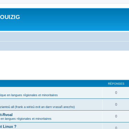
ROUIZIG
RÉPONSES
0
tique en langues régionales et minoritaires
0
iantoù all (frank a wirioù evit an darn vrasañ anezho)
t-Rvoal
0
 en langues régionales et minoritaires
nt Linux ?
0