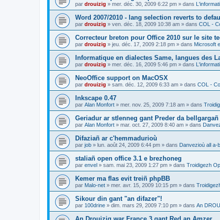
par
drouizig
»
mer. déc. 30, 2009 6:22 pm
» dans
L'informat
Word 2007/2010 - lang selection reverts to defa
par
drouizig
»
ven. déc. 18, 2009 10:38 am
» dans
COL - Co
Correcteur breton pour Office 2010 sur le site 
par
drouizig
»
jeu. déc. 17, 2009 2:18 pm
» dans
Microsoft e
Informatique en dialectes Same, langues des 
par
drouizig
»
mer. déc. 16, 2009 5:46 pm
» dans
L'informat
NeoOffice support on MacOSX
par
drouizig
»
sam. déc. 12, 2009 6:33 am
» dans
COL - Cor
Inkscape 0.47
par
Alan Monfort
»
mer. nov. 25, 2009 7:18 am
» dans
Troidi
Geriadur ar stlenneg gant Preder da bellgargañ
par
Alan Monfort
»
mar. oct. 27, 2009 8:40 am
» dans
Danvezi
Difaziañ ar c'hemmadurioù
par
job
»
lun. août 24, 2009 6:44 pm
» dans
Danvezioù all a-
staliañ open office 3.1 e brezhoneg
par
envel
»
sam. mai 23, 2009 1:27 pm
» dans
Troidigezh Op
Kemer ma flas evit treiñ phpBB
par
Malo-net
»
mer. avr. 15, 2009 10:15 pm
» dans
Troidigez
Sikour din gant "an difazer"!
par
100drine
»
dim. mars 29, 2009 7:10 pm
» dans
An DROUI
An Drouizig war France 3 gant Red an Amzer