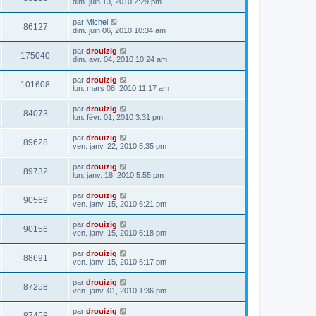
dim. juin 13, 2010 2:29 pm
par
Michel
86127
dim. juin 06, 2010 10:34 am
par
drouizig
175040
dim. avr. 04, 2010 10:24 am
par
drouizig
101608
lun. mars 08, 2010 11:17 am
par
drouizig
84073
lun. févr. 01, 2010 3:31 pm
par
drouizig
89628
ven. janv. 22, 2010 5:35 pm
par
drouizig
89732
lun. janv. 18, 2010 5:55 pm
par
drouizig
90569
ven. janv. 15, 2010 6:21 pm
par
drouizig
90156
ven. janv. 15, 2010 6:18 pm
par
drouizig
88691
ven. janv. 15, 2010 6:17 pm
par
drouizig
87258
ven. janv. 01, 2010 1:36 pm
par
drouizig