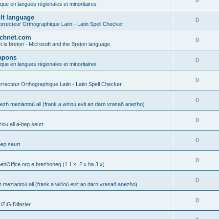
0
ique en langues régionales et minoritaires
ult language
0
rrecteur Orthographique Latin - Latin Spell Checker
technet.com
0
t le breton - Microsoft and the Breton language
Lapons
0
ique en langues régionales et minoritaires
0
recteur Orthographique Latin - Latin Spell Checker
0
gezh meziantoù all (frank a wirioù evit an darn vrasañ anezho)
0
où all a-bep seurt
0
bep seurt
0
enOffice.org e brezhoneg (1.1.x, 2.x ha 3.x)
0
h meziantoù all (frank a wirioù evit an darn vrasañ anezho)
0
ZIG Difazier