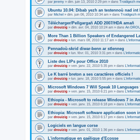
par
jeremy
»
dim. juin 13, 2010 2:29 pm
» dans
Troidigezh me
Ubuntu 10.04: Dibab yezh an testennoù nad int k
par
Michel
»
dim. juin 06, 2010 10:34 am
» dans
Troidigezh m
Télécharger/Pellgargañ ADD 2007/HDA amañ
par
drouizig
»
dim. avr. 04, 2010 10:24 am
» dans
An DROUI
More Than 1 Billion Speakers of Endangered L
par
drouizig
»
lun. mars 08, 2010 11:17 am
» dans
L'informa
Pennadoù-skrid diwar-benn ar stlenneg
par
drouizig
»
lun. févr. 01, 2010 3:31 pm
» dans
L'informati
Liste des LIPs pour Office 2010
par
drouizig
»
ven. janv. 22, 2010 5:35 pm
» dans
L'informat
Le K barré breton a ses caractères officiels !
par
drouizig
»
lun. janv. 18, 2010 5:55 pm
» dans
L'informat
Microsoft Windows 7 Will Speak 10 Languages 
par
drouizig
»
ven. janv. 15, 2010 6:21 pm
» dans
L'informat
Ethiopia - Microsoft to release Windows 7 in A
par
drouizig
»
ven. janv. 15, 2010 6:18 pm
» dans
L'informat
Ethiopia: Microsoft software application soon 
par
drouizig
»
ven. janv. 15, 2010 6:17 pm
» dans
L'informat
Logiciels en langue corse
par
drouizig
»
ven. janv. 01, 2010 1:36 pm
» dans
L'informat
L'informatique en gaélique d'Ecosse