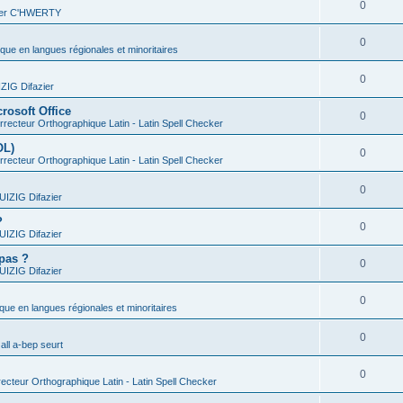
0
vier C'HWERTY
0
ique en langues régionales et minoritaires
0
IG Difazier
rosoft Office
0
recteur Orthographique Latin - Latin Spell Checker
OL)
0
recteur Orthographique Latin - Latin Spell Checker
0
IZIG Difazier
?
0
IZIG Difazier
 pas ?
0
IZIG Difazier
0
ique en langues régionales et minoritaires
0
all a-bep seurt
0
ecteur Orthographique Latin - Latin Spell Checker