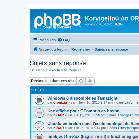
Korvigelloù An D
Foromoù KERZROUIZIG
Raccourcis
FAQ
Accueil du forum
Rechercher
Sujets sans réponse
Sujets sans réponse
Aller sur la recherche avancée
Rechercher
Recherche avancée
SUJETS
Windows 8 disponible en Tamazight
par
drouizig
»
sam. févr. 16, 2013 9:17 pm
» dans
L'informa
Une affiche pour GCompris en breton
par
bIBAR
»
lun. juil. 12, 2010 2:56 pm
» dans
Troidigezh mez
Ubuntu en breton dans l'école publique de Sain
par
bIBAR
»
lun. juin 28, 2010 8:14 pm
» dans
L'informatique
Implijout Firefox (hag ar re all) e brezhoneg ga