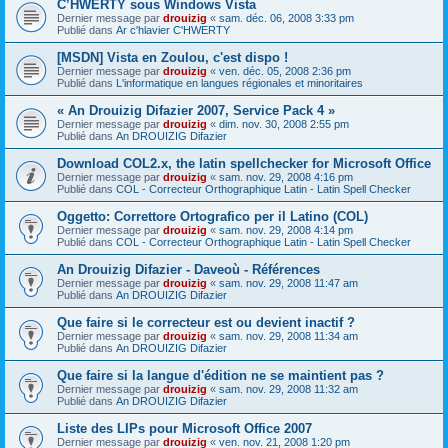
C’HWERTY sous Windows Vista
Dernier message par
drouizig
«
sam. déc. 06, 2008 3:33 pm
Publié dans
Ar c'hlavier C'HWERTY
[MSDN] Vista en Zoulou, c'est dispo !
Dernier message par
drouizig
«
ven. déc. 05, 2008 2:36 pm
Publié dans
L'informatique en langues régionales et minoritaires
« An Drouizig Difazier 2007, Service Pack 4 »
Dernier message par
drouizig
«
dim. nov. 30, 2008 2:55 pm
Publié dans
An DROUIZIG Difazier
Download COL2.x, the latin spellchecker for Microsoft Office
Dernier message par
drouizig
«
sam. nov. 29, 2008 4:16 pm
Publié dans
COL - Correcteur Orthographique Latin - Latin Spell Checker
Oggetto: Correttore Ortografico per il Latino (COL)
Dernier message par
drouizig
«
sam. nov. 29, 2008 4:14 pm
Publié dans
COL - Correcteur Orthographique Latin - Latin Spell Checker
An Drouizig Difazier - Daveoù - Références
Dernier message par
drouizig
«
sam. nov. 29, 2008 11:47 am
Publié dans
An DROUIZIG Difazier
Que faire si le correcteur est ou devient inactif ?
Dernier message par
drouizig
«
sam. nov. 29, 2008 11:34 am
Publié dans
An DROUIZIG Difazier
Que faire si la langue d'édition ne se maintient pas ?
Dernier message par
drouizig
«
sam. nov. 29, 2008 11:32 am
Publié dans
An DROUIZIG Difazier
Liste des LIPs pour Microsoft Office 2007
Dernier message par
drouizig
«
ven. nov. 21, 2008 1:20 pm