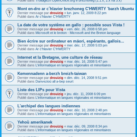
Publié dans
Troidigezh OpenOffice.org e brezhoneg (1.1.x, 2.x ha 3.x)
Mont en-dro ar c´hlavier brezhoneg C'HWERTY 'barzh Ubuntu
Dernier message par
drouizig
«
lun. janv. 12, 2009 8:22 pm
Publié dans
Ar c'hlavier C'HWERTY
La date de votre système en gallo : possible sous Vista !
Dernier message par
drouizig
«
ven. déc. 26, 2008 6:58 pm
Publié dans
Microsoft et le breton - Microsoft and the Breton language
Bien écrire sur ordinateur en māori, espéranto, gallois...
Dernier message par
drouizig
«
mer. déc. 17, 2008 5:03 pm
Publié dans
Ar c'hlavier C'HWERTY
Internet et la Bretagne, une culture de réseau
Dernier message par
drouizig
«
mar. déc. 16, 2008 5:47 pm
Publié dans
L'informatique en langues régionales et minoritaires
Kemennadenn a-berzh breizh-taiwan
Dernier message par
drouizig
«
dim. déc. 14, 2008 9:51 pm
Publié dans
Danvezioù all a-bep seurt
Liste des LIPs pour Vista
Dernier message par
drouizig
«
jeu. déc. 11, 2008 6:09 pm
Publié dans
L'informatique en langues régionales et minoritaires
L'archipel des langues indiennes
Dernier message par
drouizig
«
mer. déc. 10, 2008 2:48 pm
Publié dans
L'informatique en langues régionales et minoritaires
Yehoù amerikanek
Dernier message par
drouizig
«
mar. déc. 09, 2008 8:34 pm
Publié dans
L'informatique en langues régionales et minoritaires