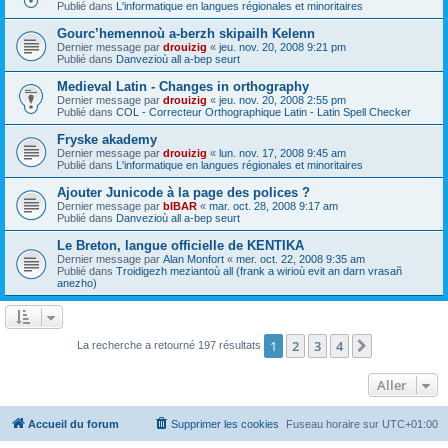
Publié dans
L'informatique en langues régionales et minoritaires
Gourc’hemennoù a-berzh skipailh Kelenn
Dernier message par
drouizig
«
jeu. nov. 20, 2008 9:21 pm
Publié dans
Danvezioù all a-bep seurt
Medieval Latin - Changes in orthography
Dernier message par
drouizig
«
jeu. nov. 20, 2008 2:55 pm
Publié dans
COL - Correcteur Orthographique Latin - Latin Spell Checker
Fryske akademy
Dernier message par
drouizig
«
lun. nov. 17, 2008 9:45 am
Publié dans
L'informatique en langues régionales et minoritaires
Ajouter Junicode à la page des polices ?
Dernier message par
bIBAR
«
mar. oct. 28, 2008 9:17 am
Publié dans
Danvezioù all a-bep seurt
Le Breton, langue officielle de KENTIKA
Dernier message par
Alan Monfort
«
mer. oct. 22, 2008 9:35 am
Publié dans
Troidigezh meziantoù all (frank a wirioù evit an darn vrasañ
anezho)
1
2
3
4
Suivant
La recherche a retourné 197 résultats
Aller
Accueil du forum
Supprimer les cookies
Fuseau horaire sur
UTC+01:00