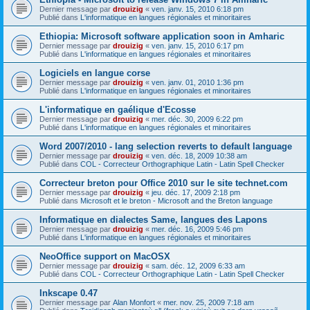
Dernier message par
drouizig
«
ven. janv. 15, 2010 6:18 pm
Publié dans
L'informatique en langues régionales et minoritaires
Ethiopia: Microsoft software application soon in Amharic
Dernier message par
drouizig
«
ven. janv. 15, 2010 6:17 pm
Publié dans
L'informatique en langues régionales et minoritaires
Logiciels en langue corse
Dernier message par
drouizig
«
ven. janv. 01, 2010 1:36 pm
Publié dans
L'informatique en langues régionales et minoritaires
L'informatique en gaélique d'Ecosse
Dernier message par
drouizig
«
mer. déc. 30, 2009 6:22 pm
Publié dans
L'informatique en langues régionales et minoritaires
Word 2007/2010 - lang selection reverts to default language
Dernier message par
drouizig
«
ven. déc. 18, 2009 10:38 am
Publié dans
COL - Correcteur Orthographique Latin - Latin Spell Checker
Correcteur breton pour Office 2010 sur le site technet.com
Dernier message par
drouizig
«
jeu. déc. 17, 2009 2:18 pm
Publié dans
Microsoft et le breton - Microsoft and the Breton language
Informatique en dialectes Same, langues des Lapons
Dernier message par
drouizig
«
mer. déc. 16, 2009 5:46 pm
Publié dans
L'informatique en langues régionales et minoritaires
NeoOffice support on MacOSX
Dernier message par
drouizig
«
sam. déc. 12, 2009 6:33 am
Publié dans
COL - Correcteur Orthographique Latin - Latin Spell Checker
Inkscape 0.47
Dernier message par
Alan Monfort
«
mer. nov. 25, 2009 7:18 am