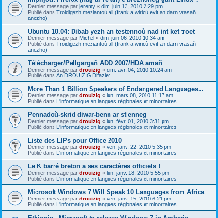
Dernier message par
jeremy
«
dim. juin 13, 2010 2:29 pm
Publié dans
Troidigezh meziantoù all (frank a wirioù evit an darn vrasañ
anezho)
Ubuntu 10.04: Dibab yezh an testennoù nad int ket troet
Dernier message par
Michel
«
dim. juin 06, 2010 10:34 am
Publié dans
Troidigezh meziantoù all (frank a wirioù evit an darn vrasañ
anezho)
Télécharger/Pellgargañ ADD 2007/HDA amañ
Dernier message par
drouizig
«
dim. avr. 04, 2010 10:24 am
Publié dans
An DROUIZIG Difazier
More Than 1 Billion Speakers of Endangered Languages...
Dernier message par
drouizig
«
lun. mars 08, 2010 11:17 am
Publié dans
L'informatique en langues régionales et minoritaires
Pennadoù-skrid diwar-benn ar stlenneg
Dernier message par
drouizig
«
lun. févr. 01, 2010 3:31 pm
Publié dans
L'informatique en langues régionales et minoritaires
Liste des LIPs pour Office 2010
Dernier message par
drouizig
«
ven. janv. 22, 2010 5:35 pm
Publié dans
L'informatique en langues régionales et minoritaires
Le K barré breton a ses caractères officiels !
Dernier message par
drouizig
«
lun. janv. 18, 2010 5:55 pm
Publié dans
L'informatique en langues régionales et minoritaires
Microsoft Windows 7 Will Speak 10 Languages from Africa
Dernier message par
drouizig
«
ven. janv. 15, 2010 6:21 pm
Publié dans
L'informatique en langues régionales et minoritaires
Ethiopia - Microsoft to release Windows 7 in Amharic