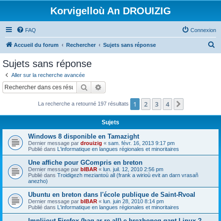
Korvigelloù An DROUIZIG
FAQ
Connexion
R
Accueil du forum
Rechercher
Sujets sans réponse
e
Sujets sans réponse
c
Aller sur la recherche avancée
h
Rechercher
Recherche avancée
e
1
2
3
4
Suivant
La recherche a retourné 197 résultats
r
c
Sujets
h
Windows 8 disponible en Tamazight
e
Dernier message par
drouizig
«
sam. févr. 16, 2013 9:17 pm
Publié dans
L'informatique en langues régionales et minoritaires
r
Une affiche pour GCompris en breton
Dernier message par
bIBAR
«
lun. juil. 12, 2010 2:56 pm
Publié dans
Troidigezh meziantoù all (frank a wirioù evit an darn vrasañ
anezho)
Ubuntu en breton dans l'école publique de Saint-Rvoal
Dernier message par
bIBAR
«
lun. juin 28, 2010 8:14 pm
Publié dans
L'informatique en langues régionales et minoritaires
Implijout Firefox (hag ar re all) e brezhoneg gant Linux ?