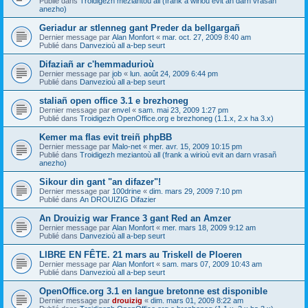
Publié dans
Troidigezh meziantoù all (frank a wirioù evit an darn vrasañ
anezho)
Geriadur ar stlenneg gant Preder da bellgargañ
Dernier message par
Alan Monfort
«
mar. oct. 27, 2009 8:40 am
Publié dans
Danvezioù all a-bep seurt
Difaziañ ar c'hemmadurioù
Dernier message par
job
«
lun. août 24, 2009 6:44 pm
Publié dans
Danvezioù all a-bep seurt
staliañ open office 3.1 e brezhoneg
Dernier message par
envel
«
sam. mai 23, 2009 1:27 pm
Publié dans
Troidigezh OpenOffice.org e brezhoneg (1.1.x, 2.x ha 3.x)
Kemer ma flas evit treiñ phpBB
Dernier message par
Malo-net
«
mer. avr. 15, 2009 10:15 pm
Publié dans
Troidigezh meziantoù all (frank a wirioù evit an darn vrasañ
anezho)
Sikour din gant "an difazer"!
Dernier message par
100drine
«
dim. mars 29, 2009 7:10 pm
Publié dans
An DROUIZIG Difazier
An Drouizig war France 3 gant Red an Amzer
Dernier message par
Alan Monfort
«
mer. mars 18, 2009 9:12 am
Publié dans
Danvezioù all a-bep seurt
LIBRE EN FÊTE. 21 mars au Triskell de Ploeren
Dernier message par
Alan Monfort
«
sam. mars 07, 2009 10:43 am
Publié dans
Danvezioù all a-bep seurt
OpenOffice.org 3.1 en langue bretonne est disponible
Dernier message par
drouizig
«
dim. mars 01, 2009 8:22 am