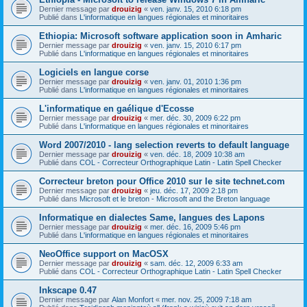
Dernier message par
drouizig
«
ven. janv. 15, 2010 6:18 pm
Publié dans
L'informatique en langues régionales et minoritaires
Ethiopia: Microsoft software application soon in Amharic
Dernier message par
drouizig
«
ven. janv. 15, 2010 6:17 pm
Publié dans
L'informatique en langues régionales et minoritaires
Logiciels en langue corse
Dernier message par
drouizig
«
ven. janv. 01, 2010 1:36 pm
Publié dans
L'informatique en langues régionales et minoritaires
L'informatique en gaélique d'Ecosse
Dernier message par
drouizig
«
mer. déc. 30, 2009 6:22 pm
Publié dans
L'informatique en langues régionales et minoritaires
Word 2007/2010 - lang selection reverts to default language
Dernier message par
drouizig
«
ven. déc. 18, 2009 10:38 am
Publié dans
COL - Correcteur Orthographique Latin - Latin Spell Checker
Correcteur breton pour Office 2010 sur le site technet.com
Dernier message par
drouizig
«
jeu. déc. 17, 2009 2:18 pm
Publié dans
Microsoft et le breton - Microsoft and the Breton language
Informatique en dialectes Same, langues des Lapons
Dernier message par
drouizig
«
mer. déc. 16, 2009 5:46 pm
Publié dans
L'informatique en langues régionales et minoritaires
NeoOffice support on MacOSX
Dernier message par
drouizig
«
sam. déc. 12, 2009 6:33 am
Publié dans
COL - Correcteur Orthographique Latin - Latin Spell Checker
Inkscape 0.47
Dernier message par
Alan Monfort
«
mer. nov. 25, 2009 7:18 am