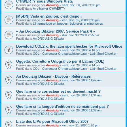
C’HWERTY sous Windows Vista
Dernier message par
drouizig
«
sam. déc. 06, 2008 3:33 pm
Publié dans
Ar c'hlavier C'HWERTY
[MSDN] Vista en Zoulou, c'est dispo !
Dernier message par
drouizig
«
ven. déc. 05, 2008 2:36 pm
Publié dans
L'informatique en langues régionales et minoritaires
« An Drouizig Difazier 2007, Service Pack 4 »
Dernier message par
drouizig
«
dim. nov. 30, 2008 2:55 pm
Publié dans
An DROUIZIG Difazier
Download COL2.x, the latin spellchecker for Microsoft Office
Dernier message par
drouizig
«
sam. nov. 29, 2008 4:16 pm
Publié dans
COL - Correcteur Orthographique Latin - Latin Spell Checker
Oggetto: Correttore Ortografico per il Latino (COL)
Dernier message par
drouizig
«
sam. nov. 29, 2008 4:14 pm
Publié dans
COL - Correcteur Orthographique Latin - Latin Spell Checker
An Drouizig Difazier - Daveoù - Références
Dernier message par
drouizig
«
sam. nov. 29, 2008 11:47 am
Publié dans
An DROUIZIG Difazier
Que faire si le correcteur est ou devient inactif ?
Dernier message par
drouizig
«
sam. nov. 29, 2008 11:34 am
Publié dans
An DROUIZIG Difazier
Que faire si la langue d'édition ne se maintient pas ?
Dernier message par
drouizig
«
sam. nov. 29, 2008 11:32 am
Publié dans
An DROUIZIG Difazier
Liste des LIPs pour Microsoft Office 2007
Dernier message par
drouizig
«
ven. nov. 21, 2008 1:20 pm