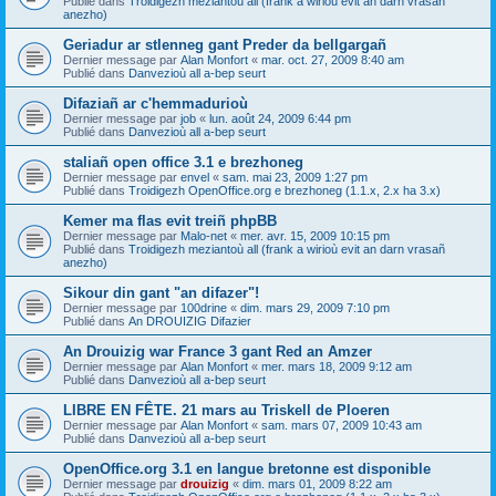
Publié dans
Troidigezh meziantoù all (frank a wirioù evit an darn vrasañ
anezho)
Geriadur ar stlenneg gant Preder da bellgargañ
Dernier message par
Alan Monfort
«
mar. oct. 27, 2009 8:40 am
Publié dans
Danvezioù all a-bep seurt
Difaziañ ar c'hemmadurioù
Dernier message par
job
«
lun. août 24, 2009 6:44 pm
Publié dans
Danvezioù all a-bep seurt
staliañ open office 3.1 e brezhoneg
Dernier message par
envel
«
sam. mai 23, 2009 1:27 pm
Publié dans
Troidigezh OpenOffice.org e brezhoneg (1.1.x, 2.x ha 3.x)
Kemer ma flas evit treiñ phpBB
Dernier message par
Malo-net
«
mer. avr. 15, 2009 10:15 pm
Publié dans
Troidigezh meziantoù all (frank a wirioù evit an darn vrasañ
anezho)
Sikour din gant "an difazer"!
Dernier message par
100drine
«
dim. mars 29, 2009 7:10 pm
Publié dans
An DROUIZIG Difazier
An Drouizig war France 3 gant Red an Amzer
Dernier message par
Alan Monfort
«
mer. mars 18, 2009 9:12 am
Publié dans
Danvezioù all a-bep seurt
LIBRE EN FÊTE. 21 mars au Triskell de Ploeren
Dernier message par
Alan Monfort
«
sam. mars 07, 2009 10:43 am
Publié dans
Danvezioù all a-bep seurt
OpenOffice.org 3.1 en langue bretonne est disponible
Dernier message par
drouizig
«
dim. mars 01, 2009 8:22 am