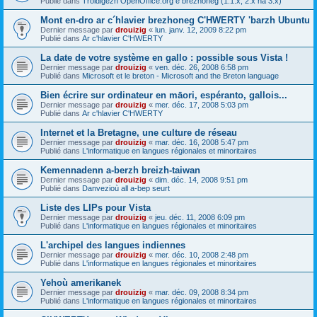
Publié dans
Troidigezh OpenOffice.org e brezhoneg (1.1.x, 2.x ha 3.x)
Mont en-dro ar c´hlavier brezhoneg C'HWERTY 'barzh Ubuntu
Dernier message par
drouizig
«
lun. janv. 12, 2009 8:22 pm
Publié dans
Ar c'hlavier C'HWERTY
La date de votre système en gallo : possible sous Vista !
Dernier message par
drouizig
«
ven. déc. 26, 2008 6:58 pm
Publié dans
Microsoft et le breton - Microsoft and the Breton language
Bien écrire sur ordinateur en māori, espéranto, gallois...
Dernier message par
drouizig
«
mer. déc. 17, 2008 5:03 pm
Publié dans
Ar c'hlavier C'HWERTY
Internet et la Bretagne, une culture de réseau
Dernier message par
drouizig
«
mar. déc. 16, 2008 5:47 pm
Publié dans
L'informatique en langues régionales et minoritaires
Kemennadenn a-berzh breizh-taiwan
Dernier message par
drouizig
«
dim. déc. 14, 2008 9:51 pm
Publié dans
Danvezioù all a-bep seurt
Liste des LIPs pour Vista
Dernier message par
drouizig
«
jeu. déc. 11, 2008 6:09 pm
Publié dans
L'informatique en langues régionales et minoritaires
L'archipel des langues indiennes
Dernier message par
drouizig
«
mer. déc. 10, 2008 2:48 pm
Publié dans
L'informatique en langues régionales et minoritaires
Yehoù amerikanek
Dernier message par
drouizig
«
mar. déc. 09, 2008 8:34 pm
Publié dans
L'informatique en langues régionales et minoritaires