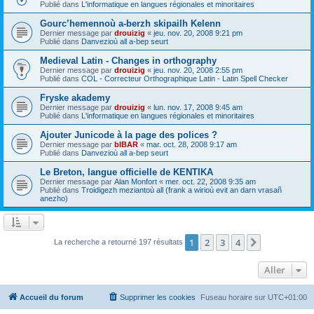
Publié dans
L'informatique en langues régionales et minoritaires
Gourc’hemennoù a-berzh skipailh Kelenn
Dernier message par
drouizig
«
jeu. nov. 20, 2008 9:21 pm
Publié dans
Danvezioù all a-bep seurt
Medieval Latin - Changes in orthography
Dernier message par
drouizig
«
jeu. nov. 20, 2008 2:55 pm
Publié dans
COL - Correcteur Orthographique Latin - Latin Spell Checker
Fryske akademy
Dernier message par
drouizig
«
lun. nov. 17, 2008 9:45 am
Publié dans
L'informatique en langues régionales et minoritaires
Ajouter Junicode à la page des polices ?
Dernier message par
bIBAR
«
mar. oct. 28, 2008 9:17 am
Publié dans
Danvezioù all a-bep seurt
Le Breton, langue officielle de KENTIKA
Dernier message par
Alan Monfort
«
mer. oct. 22, 2008 9:35 am
Publié dans
Troidigezh meziantoù all (frank a wirioù evit an darn vrasañ
anezho)
1
2
3
4
Suivant
La recherche a retourné 197 résultats
Aller
Accueil du forum
Supprimer les cookies
Fuseau horaire sur
UTC+01:00