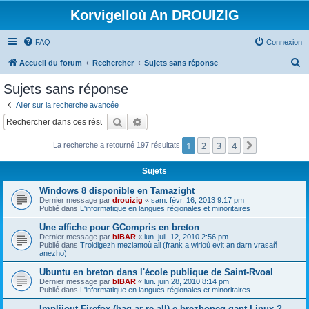
Korvigelloù An DROUIZIG
FAQ
Connexion
R
Accueil du forum
Rechercher
Sujets sans réponse
e
Sujets sans réponse
c
Aller sur la recherche avancée
h
Rechercher
Recherche avancée
e
1
2
3
4
Suivant
La recherche a retourné 197 résultats
r
c
Sujets
h
Windows 8 disponible en Tamazight
e
Dernier message par
drouizig
«
sam. févr. 16, 2013 9:17 pm
Publié dans
L'informatique en langues régionales et minoritaires
r
Une affiche pour GCompris en breton
Dernier message par
bIBAR
«
lun. juil. 12, 2010 2:56 pm
Publié dans
Troidigezh meziantoù all (frank a wirioù evit an darn vrasañ
anezho)
Ubuntu en breton dans l'école publique de Saint-Rvoal
Dernier message par
bIBAR
«
lun. juin 28, 2010 8:14 pm
Publié dans
L'informatique en langues régionales et minoritaires
Implijout Firefox (hag ar re all) e brezhoneg gant Linux ?