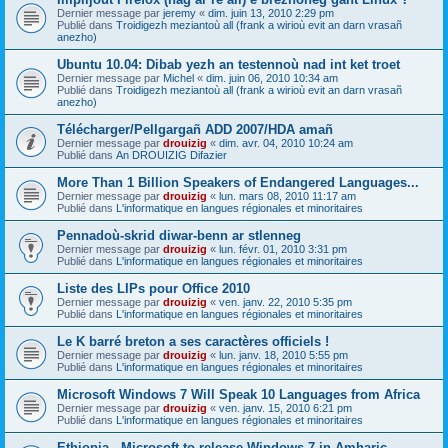
Dernier message par
jeremy
«
dim. juin 13, 2010 2:29 pm
Publié dans
Troidigezh meziantoù all (frank a wirioù evit an darn vrasañ
anezho)
Ubuntu 10.04: Dibab yezh an testennoù nad int ket troet
Dernier message par
Michel
«
dim. juin 06, 2010 10:34 am
Publié dans
Troidigezh meziantoù all (frank a wirioù evit an darn vrasañ
anezho)
Télécharger/Pellgargañ ADD 2007/HDA amañ
Dernier message par
drouizig
«
dim. avr. 04, 2010 10:24 am
Publié dans
An DROUIZIG Difazier
More Than 1 Billion Speakers of Endangered Languages...
Dernier message par
drouizig
«
lun. mars 08, 2010 11:17 am
Publié dans
L'informatique en langues régionales et minoritaires
Pennadoù-skrid diwar-benn ar stlenneg
Dernier message par
drouizig
«
lun. févr. 01, 2010 3:31 pm
Publié dans
L'informatique en langues régionales et minoritaires
Liste des LIPs pour Office 2010
Dernier message par
drouizig
«
ven. janv. 22, 2010 5:35 pm
Publié dans
L'informatique en langues régionales et minoritaires
Le K barré breton a ses caractères officiels !
Dernier message par
drouizig
«
lun. janv. 18, 2010 5:55 pm
Publié dans
L'informatique en langues régionales et minoritaires
Microsoft Windows 7 Will Speak 10 Languages from Africa
Dernier message par
drouizig
«
ven. janv. 15, 2010 6:21 pm
Publié dans
L'informatique en langues régionales et minoritaires
Ethiopia - Microsoft to release Windows 7 in Amharic