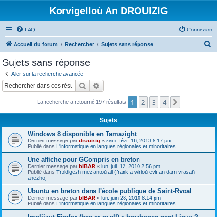
Korvigelloù An DROUIZIG
FAQ
Connexion
R
Accueil du forum
Rechercher
Sujets sans réponse
e
Sujets sans réponse
c
Aller sur la recherche avancée
h
Rechercher
Recherche avancée
e
1
2
3
4
Suivant
La recherche a retourné 197 résultats
r
c
Sujets
h
Windows 8 disponible en Tamazight
e
Dernier message par
drouizig
«
sam. févr. 16, 2013 9:17 pm
Publié dans
L'informatique en langues régionales et minoritaires
r
Une affiche pour GCompris en breton
Dernier message par
bIBAR
«
lun. juil. 12, 2010 2:56 pm
Publié dans
Troidigezh meziantoù all (frank a wirioù evit an darn vrasañ
anezho)
Ubuntu en breton dans l'école publique de Saint-Rvoal
Dernier message par
bIBAR
«
lun. juin 28, 2010 8:14 pm
Publié dans
L'informatique en langues régionales et minoritaires
Implijout Firefox (hag ar re all) e brezhoneg gant Linux ?