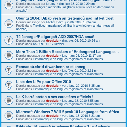
Dernier message par
jeremy
«
dim. juin 13, 2010 2:29 pm
Publié dans
Troidigezh meziantoù all (frank a wirioù evit an darn vrasañ
anezho)
Ubuntu 10.04: Dibab yezh an testennoù nad int ket troet
Dernier message par
Michel
«
dim. juin 06, 2010 10:34 am
Publié dans
Troidigezh meziantoù all (frank a wirioù evit an darn vrasañ
anezho)
Télécharger/Pellgargañ ADD 2007/HDA amañ
Dernier message par
drouizig
«
dim. avr. 04, 2010 10:24 am
Publié dans
An DROUIZIG Difazier
More Than 1 Billion Speakers of Endangered Languages...
Dernier message par
drouizig
«
lun. mars 08, 2010 11:17 am
Publié dans
L'informatique en langues régionales et minoritaires
Pennadoù-skrid diwar-benn ar stlenneg
Dernier message par
drouizig
«
lun. févr. 01, 2010 3:31 pm
Publié dans
L'informatique en langues régionales et minoritaires
Liste des LIPs pour Office 2010
Dernier message par
drouizig
«
ven. janv. 22, 2010 5:35 pm
Publié dans
L'informatique en langues régionales et minoritaires
Le K barré breton a ses caractères officiels !
Dernier message par
drouizig
«
lun. janv. 18, 2010 5:55 pm
Publié dans
L'informatique en langues régionales et minoritaires
Microsoft Windows 7 Will Speak 10 Languages from Africa
Dernier message par
drouizig
«
ven. janv. 15, 2010 6:21 pm
Publié dans
L'informatique en langues régionales et minoritaires
Ethiopia - Microsoft to release Windows 7 in Amharic