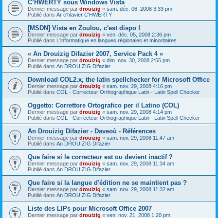
C’HWERTY sous Windows Vista
Dernier message par
drouizig
«
sam. déc. 06, 2008 3:33 pm
Publié dans
Ar c'hlavier C'HWERTY
[MSDN] Vista en Zoulou, c'est dispo !
Dernier message par
drouizig
«
ven. déc. 05, 2008 2:36 pm
Publié dans
L'informatique en langues régionales et minoritaires
« An Drouizig Difazier 2007, Service Pack 4 »
Dernier message par
drouizig
«
dim. nov. 30, 2008 2:55 pm
Publié dans
An DROUIZIG Difazier
Download COL2.x, the latin spellchecker for Microsoft Office
Dernier message par
drouizig
«
sam. nov. 29, 2008 4:16 pm
Publié dans
COL - Correcteur Orthographique Latin - Latin Spell Checker
Oggetto: Correttore Ortografico per il Latino (COL)
Dernier message par
drouizig
«
sam. nov. 29, 2008 4:14 pm
Publié dans
COL - Correcteur Orthographique Latin - Latin Spell Checker
An Drouizig Difazier - Daveoù - Références
Dernier message par
drouizig
«
sam. nov. 29, 2008 11:47 am
Publié dans
An DROUIZIG Difazier
Que faire si le correcteur est ou devient inactif ?
Dernier message par
drouizig
«
sam. nov. 29, 2008 11:34 am
Publié dans
An DROUIZIG Difazier
Que faire si la langue d'édition ne se maintient pas ?
Dernier message par
drouizig
«
sam. nov. 29, 2008 11:32 am
Publié dans
An DROUIZIG Difazier
Liste des LIPs pour Microsoft Office 2007
Dernier message par
drouizig
«
ven. nov. 21, 2008 1:20 pm