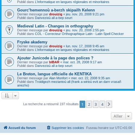
Publié dans
L'informatique en langues régionales et minoritaires
Gourc’hemennoù a-berzh skipailh Kelenn
Dernier message par
drouizig
«
jeu. nov. 20, 2008 9:21 pm
Publié dans
Danvezioù all a-bep seurt
Medieval Latin - Changes in orthography
Dernier message par
drouizig
«
jeu. nov. 20, 2008 2:55 pm
Publié dans
COL - Correcteur Orthographique Latin - Latin Spell Checker
Fryske akademy
Dernier message par
drouizig
«
lun. nov. 17, 2008 9:45 am
Publié dans
L'informatique en langues régionales et minoritaires
Ajouter Junicode à la page des polices ?
Dernier message par
bIBAR
«
mar. oct. 28, 2008 9:17 am
Publié dans
Danvezioù all a-bep seurt
Le Breton, langue officielle de KENTIKA
Dernier message par
Alan Monfort
«
mer. oct. 22, 2008 9:35 am
Publié dans
Troidigezh meziantoù all (frank a wirioù evit an darn vrasañ
anezho)
1
2
3
4
Suivant
La recherche a retourné 197 résultats
Aller
Accueil du forum
Supprimer les cookies
Fuseau horaire sur
UTC+01:00