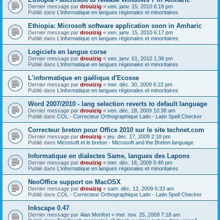
Dernier message par
drouizig
«
ven. janv. 15, 2010 6:18 pm
Publié dans
L'informatique en langues régionales et minoritaires
Ethiopia: Microsoft software application soon in Amharic
Dernier message par
drouizig
«
ven. janv. 15, 2010 6:17 pm
Publié dans
L'informatique en langues régionales et minoritaires
Logiciels en langue corse
Dernier message par
drouizig
«
ven. janv. 01, 2010 1:36 pm
Publié dans
L'informatique en langues régionales et minoritaires
L'informatique en gaélique d'Ecosse
Dernier message par
drouizig
«
mer. déc. 30, 2009 6:22 pm
Publié dans
L'informatique en langues régionales et minoritaires
Word 2007/2010 - lang selection reverts to default language
Dernier message par
drouizig
«
ven. déc. 18, 2009 10:38 am
Publié dans
COL - Correcteur Orthographique Latin - Latin Spell Checker
Correcteur breton pour Office 2010 sur le site technet.com
Dernier message par
drouizig
«
jeu. déc. 17, 2009 2:18 pm
Publié dans
Microsoft et le breton - Microsoft and the Breton language
Informatique en dialectes Same, langues des Lapons
Dernier message par
drouizig
«
mer. déc. 16, 2009 5:46 pm
Publié dans
L'informatique en langues régionales et minoritaires
NeoOffice support on MacOSX
Dernier message par
drouizig
«
sam. déc. 12, 2009 6:33 am
Publié dans
COL - Correcteur Orthographique Latin - Latin Spell Checker
Inkscape 0.47
Dernier message par
Alan Monfort
«
mer. nov. 25, 2009 7:18 am