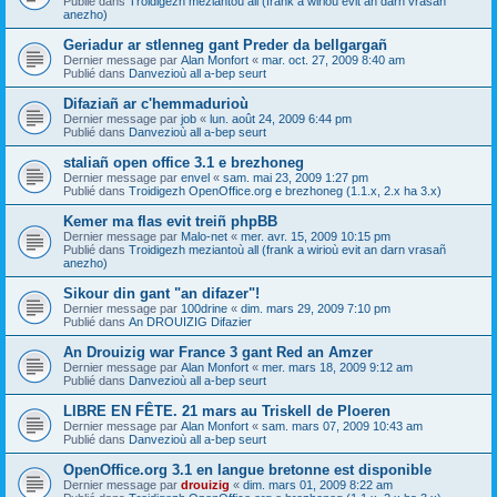
Publié dans
Troidigezh meziantoù all (frank a wirioù evit an darn vrasañ
anezho)
Geriadur ar stlenneg gant Preder da bellgargañ
Dernier message par
Alan Monfort
«
mar. oct. 27, 2009 8:40 am
Publié dans
Danvezioù all a-bep seurt
Difaziañ ar c'hemmadurioù
Dernier message par
job
«
lun. août 24, 2009 6:44 pm
Publié dans
Danvezioù all a-bep seurt
staliañ open office 3.1 e brezhoneg
Dernier message par
envel
«
sam. mai 23, 2009 1:27 pm
Publié dans
Troidigezh OpenOffice.org e brezhoneg (1.1.x, 2.x ha 3.x)
Kemer ma flas evit treiñ phpBB
Dernier message par
Malo-net
«
mer. avr. 15, 2009 10:15 pm
Publié dans
Troidigezh meziantoù all (frank a wirioù evit an darn vrasañ
anezho)
Sikour din gant "an difazer"!
Dernier message par
100drine
«
dim. mars 29, 2009 7:10 pm
Publié dans
An DROUIZIG Difazier
An Drouizig war France 3 gant Red an Amzer
Dernier message par
Alan Monfort
«
mer. mars 18, 2009 9:12 am
Publié dans
Danvezioù all a-bep seurt
LIBRE EN FÊTE. 21 mars au Triskell de Ploeren
Dernier message par
Alan Monfort
«
sam. mars 07, 2009 10:43 am
Publié dans
Danvezioù all a-bep seurt
OpenOffice.org 3.1 en langue bretonne est disponible
Dernier message par
drouizig
«
dim. mars 01, 2009 8:22 am