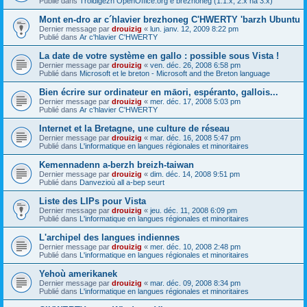
Publié dans
Troidigezh OpenOffice.org e brezhoneg (1.1.x, 2.x ha 3.x)
Mont en-dro ar c´hlavier brezhoneg C'HWERTY 'barzh Ubuntu
Dernier message par
drouizig
«
lun. janv. 12, 2009 8:22 pm
Publié dans
Ar c'hlavier C'HWERTY
La date de votre système en gallo : possible sous Vista !
Dernier message par
drouizig
«
ven. déc. 26, 2008 6:58 pm
Publié dans
Microsoft et le breton - Microsoft and the Breton language
Bien écrire sur ordinateur en māori, espéranto, gallois...
Dernier message par
drouizig
«
mer. déc. 17, 2008 5:03 pm
Publié dans
Ar c'hlavier C'HWERTY
Internet et la Bretagne, une culture de réseau
Dernier message par
drouizig
«
mar. déc. 16, 2008 5:47 pm
Publié dans
L'informatique en langues régionales et minoritaires
Kemennadenn a-berzh breizh-taiwan
Dernier message par
drouizig
«
dim. déc. 14, 2008 9:51 pm
Publié dans
Danvezioù all a-bep seurt
Liste des LIPs pour Vista
Dernier message par
drouizig
«
jeu. déc. 11, 2008 6:09 pm
Publié dans
L'informatique en langues régionales et minoritaires
L'archipel des langues indiennes
Dernier message par
drouizig
«
mer. déc. 10, 2008 2:48 pm
Publié dans
L'informatique en langues régionales et minoritaires
Yehoù amerikanek
Dernier message par
drouizig
«
mar. déc. 09, 2008 8:34 pm
Publié dans
L'informatique en langues régionales et minoritaires