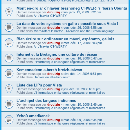
Publié dans
Troidigezh OpenOffice.org e brezhoneg (1.1.x, 2.x ha 3.x)
Mont en-dro ar c´hlavier brezhoneg C'HWERTY 'barzh Ubuntu
Dernier message par
drouizig
«
lun. janv. 12, 2009 8:22 pm
Publié dans
Ar c'hlavier C'HWERTY
La date de votre système en gallo : possible sous Vista !
Dernier message par
drouizig
«
ven. déc. 26, 2008 6:58 pm
Publié dans
Microsoft et le breton - Microsoft and the Breton language
Bien écrire sur ordinateur en māori, espéranto, gallois...
Dernier message par
drouizig
«
mer. déc. 17, 2008 5:03 pm
Publié dans
Ar c'hlavier C'HWERTY
Internet et la Bretagne, une culture de réseau
Dernier message par
drouizig
«
mar. déc. 16, 2008 5:47 pm
Publié dans
L'informatique en langues régionales et minoritaires
Kemennadenn a-berzh breizh-taiwan
Dernier message par
drouizig
«
dim. déc. 14, 2008 9:51 pm
Publié dans
Danvezioù all a-bep seurt
Liste des LIPs pour Vista
Dernier message par
drouizig
«
jeu. déc. 11, 2008 6:09 pm
Publié dans
L'informatique en langues régionales et minoritaires
L'archipel des langues indiennes
Dernier message par
drouizig
«
mer. déc. 10, 2008 2:48 pm
Publié dans
L'informatique en langues régionales et minoritaires
Yehoù amerikanek
Dernier message par
drouizig
«
mar. déc. 09, 2008 8:34 pm
Publié dans
L'informatique en langues régionales et minoritaires