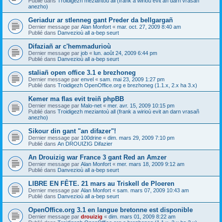
Publié dans
Troidigezh meziantoù all (frank a wirioù evit an darn vrasañ
anezho)
Geriadur ar stlenneg gant Preder da bellgargañ
Dernier message par
Alan Monfort
«
mar. oct. 27, 2009 8:40 am
Publié dans
Danvezioù all a-bep seurt
Difaziañ ar c'hemmadurioù
Dernier message par
job
«
lun. août 24, 2009 6:44 pm
Publié dans
Danvezioù all a-bep seurt
staliañ open office 3.1 e brezhoneg
Dernier message par
envel
«
sam. mai 23, 2009 1:27 pm
Publié dans
Troidigezh OpenOffice.org e brezhoneg (1.1.x, 2.x ha 3.x)
Kemer ma flas evit treiñ phpBB
Dernier message par
Malo-net
«
mer. avr. 15, 2009 10:15 pm
Publié dans
Troidigezh meziantoù all (frank a wirioù evit an darn vrasañ
anezho)
Sikour din gant "an difazer"!
Dernier message par
100drine
«
dim. mars 29, 2009 7:10 pm
Publié dans
An DROUIZIG Difazier
An Drouizig war France 3 gant Red an Amzer
Dernier message par
Alan Monfort
«
mer. mars 18, 2009 9:12 am
Publié dans
Danvezioù all a-bep seurt
LIBRE EN FÊTE. 21 mars au Triskell de Ploeren
Dernier message par
Alan Monfort
«
sam. mars 07, 2009 10:43 am
Publié dans
Danvezioù all a-bep seurt
OpenOffice.org 3.1 en langue bretonne est disponible
Dernier message par
drouizig
«
dim. mars 01, 2009 8:22 am