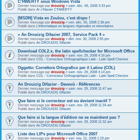
C’HWERTY sous Windows Vista
Dernier message par
drouizig
«
sam. déc. 06, 2008 3:33 pm
Publié dans
Ar c'hlavier C'HWERTY
[MSDN] Vista en Zoulou, c'est dispo !
Dernier message par
drouizig
«
ven. déc. 05, 2008 2:36 pm
Publié dans
L'informatique en langues régionales et minoritaires
« An Drouizig Difazier 2007, Service Pack 4 »
Dernier message par
drouizig
«
dim. nov. 30, 2008 2:55 pm
Publié dans
An DROUIZIG Difazier
Download COL2.x, the latin spellchecker for Microsoft Office
Dernier message par
drouizig
«
sam. nov. 29, 2008 4:16 pm
Publié dans
COL - Correcteur Orthographique Latin - Latin Spell Checker
Oggetto: Correttore Ortografico per il Latino (COL)
Dernier message par
drouizig
«
sam. nov. 29, 2008 4:14 pm
Publié dans
COL - Correcteur Orthographique Latin - Latin Spell Checker
An Drouizig Difazier - Daveoù - Références
Dernier message par
drouizig
«
sam. nov. 29, 2008 11:47 am
Publié dans
An DROUIZIG Difazier
Que faire si le correcteur est ou devient inactif ?
Dernier message par
drouizig
«
sam. nov. 29, 2008 11:34 am
Publié dans
An DROUIZIG Difazier
Que faire si la langue d'édition ne se maintient pas ?
Dernier message par
drouizig
«
sam. nov. 29, 2008 11:32 am
Publié dans
An DROUIZIG Difazier
Liste des LIPs pour Microsoft Office 2007
Dernier message par
drouizig
«
ven. nov. 21, 2008 1:20 pm