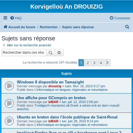
Korvigelloù An DROUIZIG
FAQ
Connexion
R
Accueil du forum
Rechercher
Sujets sans réponse
e
Sujets sans réponse
c
Aller sur la recherche avancée
h
Rechercher
Recherche avancée
e
1
2
3
4
Suivant
La recherche a retourné 197 résultats
r
c
Sujets
h
Windows 8 disponible en Tamazight
e
Dernier message par
drouizig
«
sam. févr. 16, 2013 9:17 pm
Publié dans
L'informatique en langues régionales et minoritaires
r
Une affiche pour GCompris en breton
Dernier message par
bIBAR
«
lun. juil. 12, 2010 2:56 pm
Publié dans
Troidigezh meziantoù all (frank a wirioù evit an darn vrasañ
anezho)
Ubuntu en breton dans l'école publique de Saint-Rvoal
Dernier message par
bIBAR
«
lun. juin 28, 2010 8:14 pm
Publié dans
L'informatique en langues régionales et minoritaires
Implijout Firefox (hag ar re all) e brezhoneg gant Linux ?