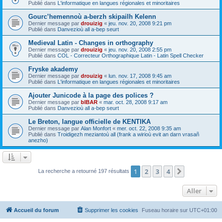
Publié dans
L'informatique en langues régionales et minoritaires
Gourc’hemennoù a-berzh skipailh Kelenn
Dernier message par
drouizig
«
jeu. nov. 20, 2008 9:21 pm
Publié dans
Danvezioù all a-bep seurt
Medieval Latin - Changes in orthography
Dernier message par
drouizig
«
jeu. nov. 20, 2008 2:55 pm
Publié dans
COL - Correcteur Orthographique Latin - Latin Spell Checker
Fryske akademy
Dernier message par
drouizig
«
lun. nov. 17, 2008 9:45 am
Publié dans
L'informatique en langues régionales et minoritaires
Ajouter Junicode à la page des polices ?
Dernier message par
bIBAR
«
mar. oct. 28, 2008 9:17 am
Publié dans
Danvezioù all a-bep seurt
Le Breton, langue officielle de KENTIKA
Dernier message par
Alan Monfort
«
mer. oct. 22, 2008 9:35 am
Publié dans
Troidigezh meziantoù all (frank a wirioù evit an darn vrasañ
anezho)
1
2
3
4
Suivant
La recherche a retourné 197 résultats
Aller
Accueil du forum
Supprimer les cookies
Fuseau horaire sur
UTC+01:00