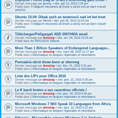
Dernier message par
jeremy
«
dim. juin 13, 2010 2:29 pm
Publié dans
Troidigezh meziantoù all (frank a wirioù evit an darn vrasañ
anezho)
Ubuntu 10.04: Dibab yezh an testennoù nad int ket troet
Dernier message par
Michel
«
dim. juin 06, 2010 10:34 am
Publié dans
Troidigezh meziantoù all (frank a wirioù evit an darn vrasañ
anezho)
Télécharger/Pellgargañ ADD 2007/HDA amañ
Dernier message par
drouizig
«
dim. avr. 04, 2010 10:24 am
Publié dans
An DROUIZIG Difazier
More Than 1 Billion Speakers of Endangered Languages...
Dernier message par
drouizig
«
lun. mars 08, 2010 11:17 am
Publié dans
L'informatique en langues régionales et minoritaires
Pennadoù-skrid diwar-benn ar stlenneg
Dernier message par
drouizig
«
lun. févr. 01, 2010 3:31 pm
Publié dans
L'informatique en langues régionales et minoritaires
Liste des LIPs pour Office 2010
Dernier message par
drouizig
«
ven. janv. 22, 2010 5:35 pm
Publié dans
L'informatique en langues régionales et minoritaires
Le K barré breton a ses caractères officiels !
Dernier message par
drouizig
«
lun. janv. 18, 2010 5:55 pm
Publié dans
L'informatique en langues régionales et minoritaires
Microsoft Windows 7 Will Speak 10 Languages from Africa
Dernier message par
drouizig
«
ven. janv. 15, 2010 6:21 pm
Publié dans
L'informatique en langues régionales et minoritaires
Ethiopia - Microsoft to release Windows 7 in Amharic