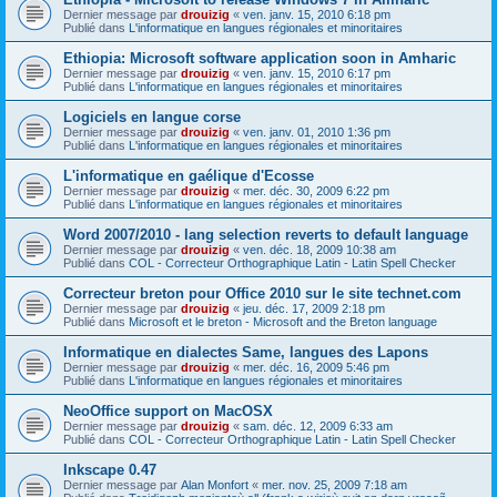
Dernier message par
drouizig
«
ven. janv. 15, 2010 6:18 pm
Publié dans
L'informatique en langues régionales et minoritaires
Ethiopia: Microsoft software application soon in Amharic
Dernier message par
drouizig
«
ven. janv. 15, 2010 6:17 pm
Publié dans
L'informatique en langues régionales et minoritaires
Logiciels en langue corse
Dernier message par
drouizig
«
ven. janv. 01, 2010 1:36 pm
Publié dans
L'informatique en langues régionales et minoritaires
L'informatique en gaélique d'Ecosse
Dernier message par
drouizig
«
mer. déc. 30, 2009 6:22 pm
Publié dans
L'informatique en langues régionales et minoritaires
Word 2007/2010 - lang selection reverts to default language
Dernier message par
drouizig
«
ven. déc. 18, 2009 10:38 am
Publié dans
COL - Correcteur Orthographique Latin - Latin Spell Checker
Correcteur breton pour Office 2010 sur le site technet.com
Dernier message par
drouizig
«
jeu. déc. 17, 2009 2:18 pm
Publié dans
Microsoft et le breton - Microsoft and the Breton language
Informatique en dialectes Same, langues des Lapons
Dernier message par
drouizig
«
mer. déc. 16, 2009 5:46 pm
Publié dans
L'informatique en langues régionales et minoritaires
NeoOffice support on MacOSX
Dernier message par
drouizig
«
sam. déc. 12, 2009 6:33 am
Publié dans
COL - Correcteur Orthographique Latin - Latin Spell Checker
Inkscape 0.47
Dernier message par
Alan Monfort
«
mer. nov. 25, 2009 7:18 am