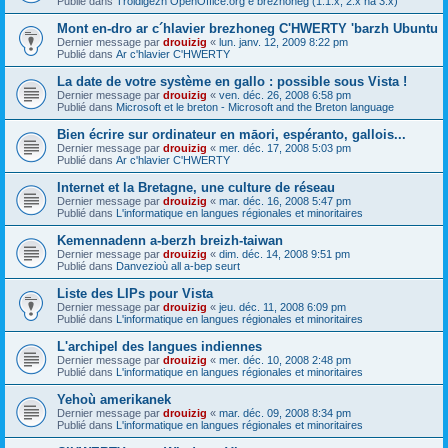
Publié dans
Troidigezh OpenOffice.org e brezhoneg (1.1.x, 2.x ha 3.x)
Mont en-dro ar c´hlavier brezhoneg C'HWERTY 'barzh Ubuntu
Dernier message par
drouizig
«
lun. janv. 12, 2009 8:22 pm
Publié dans
Ar c'hlavier C'HWERTY
La date de votre système en gallo : possible sous Vista !
Dernier message par
drouizig
«
ven. déc. 26, 2008 6:58 pm
Publié dans
Microsoft et le breton - Microsoft and the Breton language
Bien écrire sur ordinateur en māori, espéranto, gallois...
Dernier message par
drouizig
«
mer. déc. 17, 2008 5:03 pm
Publié dans
Ar c'hlavier C'HWERTY
Internet et la Bretagne, une culture de réseau
Dernier message par
drouizig
«
mar. déc. 16, 2008 5:47 pm
Publié dans
L'informatique en langues régionales et minoritaires
Kemennadenn a-berzh breizh-taiwan
Dernier message par
drouizig
«
dim. déc. 14, 2008 9:51 pm
Publié dans
Danvezioù all a-bep seurt
Liste des LIPs pour Vista
Dernier message par
drouizig
«
jeu. déc. 11, 2008 6:09 pm
Publié dans
L'informatique en langues régionales et minoritaires
L'archipel des langues indiennes
Dernier message par
drouizig
«
mer. déc. 10, 2008 2:48 pm
Publié dans
L'informatique en langues régionales et minoritaires
Yehoù amerikanek
Dernier message par
drouizig
«
mar. déc. 09, 2008 8:34 pm
Publié dans
L'informatique en langues régionales et minoritaires