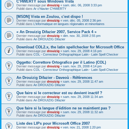
C’HWERTY sous Windows Vista
Dernier message par
drouizig
«
sam. déc. 06, 2008 3:33 pm
Publié dans
Ar c'hlavier C'HWERTY
[MSDN] Vista en Zoulou, c'est dispo !
Dernier message par
drouizig
«
ven. déc. 05, 2008 2:36 pm
Publié dans
L'informatique en langues régionales et minoritaires
« An Drouizig Difazier 2007, Service Pack 4 »
Dernier message par
drouizig
«
dim. nov. 30, 2008 2:55 pm
Publié dans
An DROUIZIG Difazier
Download COL2.x, the latin spellchecker for Microsoft Office
Dernier message par
drouizig
«
sam. nov. 29, 2008 4:16 pm
Publié dans
COL - Correcteur Orthographique Latin - Latin Spell Checker
Oggetto: Correttore Ortografico per il Latino (COL)
Dernier message par
drouizig
«
sam. nov. 29, 2008 4:14 pm
Publié dans
COL - Correcteur Orthographique Latin - Latin Spell Checker
An Drouizig Difazier - Daveoù - Références
Dernier message par
drouizig
«
sam. nov. 29, 2008 11:47 am
Publié dans
An DROUIZIG Difazier
Que faire si le correcteur est ou devient inactif ?
Dernier message par
drouizig
«
sam. nov. 29, 2008 11:34 am
Publié dans
An DROUIZIG Difazier
Que faire si la langue d'édition ne se maintient pas ?
Dernier message par
drouizig
«
sam. nov. 29, 2008 11:32 am
Publié dans
An DROUIZIG Difazier
Liste des LIPs pour Microsoft Office 2007
Dernier message par
drouizig
«
ven. nov. 21, 2008 1:20 pm