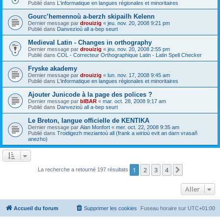
Publié dans
L'informatique en langues régionales et minoritaires
Gourc’hemennoù a-berzh skipailh Kelenn
Dernier message par
drouizig
«
jeu. nov. 20, 2008 9:21 pm
Publié dans
Danvezioù all a-bep seurt
Medieval Latin - Changes in orthography
Dernier message par
drouizig
«
jeu. nov. 20, 2008 2:55 pm
Publié dans
COL - Correcteur Orthographique Latin - Latin Spell Checker
Fryske akademy
Dernier message par
drouizig
«
lun. nov. 17, 2008 9:45 am
Publié dans
L'informatique en langues régionales et minoritaires
Ajouter Junicode à la page des polices ?
Dernier message par
bIBAR
«
mar. oct. 28, 2008 9:17 am
Publié dans
Danvezioù all a-bep seurt
Le Breton, langue officielle de KENTIKA
Dernier message par
Alan Monfort
«
mer. oct. 22, 2008 9:35 am
Publié dans
Troidigezh meziantoù all (frank a wirioù evit an darn vrasañ
anezho)
1
2
3
4
Suivant
La recherche a retourné 197 résultats
Aller
Accueil du forum
Supprimer les cookies
Fuseau horaire sur
UTC+01:00