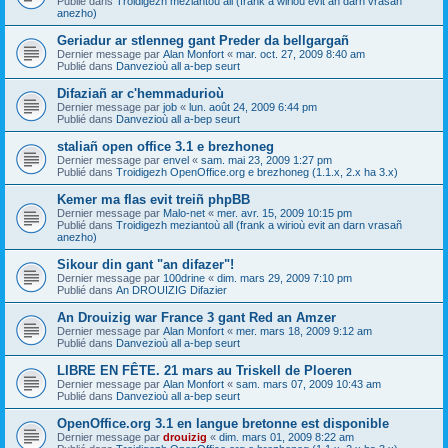
Publié dans
Troidigezh meziantoù all (frank a wirioù evit an darn vrasañ
anezho)
Geriadur ar stlenneg gant Preder da bellgargañ
Dernier message par
Alan Monfort
«
mar. oct. 27, 2009 8:40 am
Publié dans
Danvezioù all a-bep seurt
Difaziañ ar c'hemmadurioù
Dernier message par
job
«
lun. août 24, 2009 6:44 pm
Publié dans
Danvezioù all a-bep seurt
staliañ open office 3.1 e brezhoneg
Dernier message par
envel
«
sam. mai 23, 2009 1:27 pm
Publié dans
Troidigezh OpenOffice.org e brezhoneg (1.1.x, 2.x ha 3.x)
Kemer ma flas evit treiñ phpBB
Dernier message par
Malo-net
«
mer. avr. 15, 2009 10:15 pm
Publié dans
Troidigezh meziantoù all (frank a wirioù evit an darn vrasañ
anezho)
Sikour din gant "an difazer"!
Dernier message par
100drine
«
dim. mars 29, 2009 7:10 pm
Publié dans
An DROUIZIG Difazier
An Drouizig war France 3 gant Red an Amzer
Dernier message par
Alan Monfort
«
mer. mars 18, 2009 9:12 am
Publié dans
Danvezioù all a-bep seurt
LIBRE EN FÊTE. 21 mars au Triskell de Ploeren
Dernier message par
Alan Monfort
«
sam. mars 07, 2009 10:43 am
Publié dans
Danvezioù all a-bep seurt
OpenOffice.org 3.1 en langue bretonne est disponible
Dernier message par
drouizig
«
dim. mars 01, 2009 8:22 am