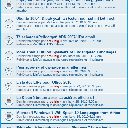
Dernier message par
jeremy
«
dim. juin 13, 2010 2:29 pm
Publié dans
Troidigezh meziantoù all (frank a wirioù evit an darn vrasañ
anezho)
Ubuntu 10.04: Dibab yezh an testennoù nad int ket troet
Dernier message par
Michel
«
dim. juin 06, 2010 10:34 am
Publié dans
Troidigezh meziantoù all (frank a wirioù evit an darn vrasañ
anezho)
Télécharger/Pellgargañ ADD 2007/HDA amañ
Dernier message par
drouizig
«
dim. avr. 04, 2010 10:24 am
Publié dans
An DROUIZIG Difazier
More Than 1 Billion Speakers of Endangered Languages...
Dernier message par
drouizig
«
lun. mars 08, 2010 11:17 am
Publié dans
L'informatique en langues régionales et minoritaires
Pennadoù-skrid diwar-benn ar stlenneg
Dernier message par
drouizig
«
lun. févr. 01, 2010 3:31 pm
Publié dans
L'informatique en langues régionales et minoritaires
Liste des LIPs pour Office 2010
Dernier message par
drouizig
«
ven. janv. 22, 2010 5:35 pm
Publié dans
L'informatique en langues régionales et minoritaires
Le K barré breton a ses caractères officiels !
Dernier message par
drouizig
«
lun. janv. 18, 2010 5:55 pm
Publié dans
L'informatique en langues régionales et minoritaires
Microsoft Windows 7 Will Speak 10 Languages from Africa
Dernier message par
drouizig
«
ven. janv. 15, 2010 6:21 pm
Publié dans
L'informatique en langues régionales et minoritaires
Ethiopia - Microsoft to release Windows 7 in Amharic