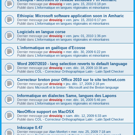
Dernier message par
drouizig
«
ven. janv. 15, 2010 6:18 pm
Publié dans
L'informatique en langues régionales et minoritaires
Ethiopia: Microsoft software application soon in Amharic
Dernier message par
drouizig
«
ven. janv. 15, 2010 6:17 pm
Publié dans
L'informatique en langues régionales et minoritaires
Logiciels en langue corse
Dernier message par
drouizig
«
ven. janv. 01, 2010 1:36 pm
Publié dans
L'informatique en langues régionales et minoritaires
L'informatique en gaélique d'Ecosse
Dernier message par
drouizig
«
mer. déc. 30, 2009 6:22 pm
Publié dans
L'informatique en langues régionales et minoritaires
Word 2007/2010 - lang selection reverts to default language
Dernier message par
drouizig
«
ven. déc. 18, 2009 10:38 am
Publié dans
COL - Correcteur Orthographique Latin - Latin Spell Checker
Correcteur breton pour Office 2010 sur le site technet.com
Dernier message par
drouizig
«
jeu. déc. 17, 2009 2:18 pm
Publié dans
Microsoft et le breton - Microsoft and the Breton language
Informatique en dialectes Same, langues des Lapons
Dernier message par
drouizig
«
mer. déc. 16, 2009 5:46 pm
Publié dans
L'informatique en langues régionales et minoritaires
NeoOffice support on MacOSX
Dernier message par
drouizig
«
sam. déc. 12, 2009 6:33 am
Publié dans
COL - Correcteur Orthographique Latin - Latin Spell Checker
Inkscape 0.47
Dernier message par
Alan Monfort
«
mer. nov. 25, 2009 7:18 am