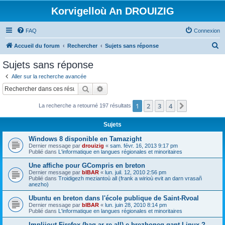
Korvigelloù An DROUIZIG
FAQ
Connexion
R
Accueil du forum
Rechercher
Sujets sans réponse
e
Sujets sans réponse
c
Aller sur la recherche avancée
h
Rechercher
Recherche avancée
e
1
2
3
4
Suivant
La recherche a retourné 197 résultats
r
c
Sujets
h
Windows 8 disponible en Tamazight
e
Dernier message par
drouizig
«
sam. févr. 16, 2013 9:17 pm
Publié dans
L'informatique en langues régionales et minoritaires
r
Une affiche pour GCompris en breton
Dernier message par
bIBAR
«
lun. juil. 12, 2010 2:56 pm
Publié dans
Troidigezh meziantoù all (frank a wirioù evit an darn vrasañ
anezho)
Ubuntu en breton dans l'école publique de Saint-Rvoal
Dernier message par
bIBAR
«
lun. juin 28, 2010 8:14 pm
Publié dans
L'informatique en langues régionales et minoritaires
Implijout Firefox (hag ar re all) e brezhoneg gant Linux ?