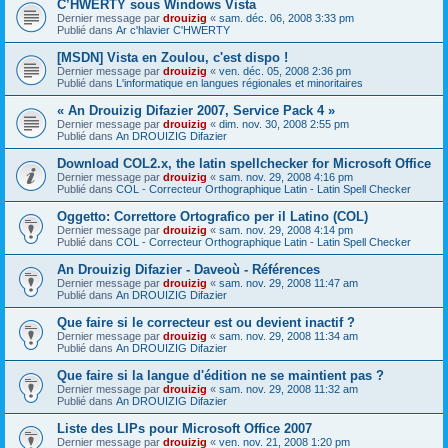
C’HWERTY sous Windows Vista
Dernier message par
drouizig
«
sam. déc. 06, 2008 3:33 pm
Publié dans
Ar c'hlavier C'HWERTY
[MSDN] Vista en Zoulou, c'est dispo !
Dernier message par
drouizig
«
ven. déc. 05, 2008 2:36 pm
Publié dans
L'informatique en langues régionales et minoritaires
« An Drouizig Difazier 2007, Service Pack 4 »
Dernier message par
drouizig
«
dim. nov. 30, 2008 2:55 pm
Publié dans
An DROUIZIG Difazier
Download COL2.x, the latin spellchecker for Microsoft Office
Dernier message par
drouizig
«
sam. nov. 29, 2008 4:16 pm
Publié dans
COL - Correcteur Orthographique Latin - Latin Spell Checker
Oggetto: Correttore Ortografico per il Latino (COL)
Dernier message par
drouizig
«
sam. nov. 29, 2008 4:14 pm
Publié dans
COL - Correcteur Orthographique Latin - Latin Spell Checker
An Drouizig Difazier - Daveoù - Références
Dernier message par
drouizig
«
sam. nov. 29, 2008 11:47 am
Publié dans
An DROUIZIG Difazier
Que faire si le correcteur est ou devient inactif ?
Dernier message par
drouizig
«
sam. nov. 29, 2008 11:34 am
Publié dans
An DROUIZIG Difazier
Que faire si la langue d'édition ne se maintient pas ?
Dernier message par
drouizig
«
sam. nov. 29, 2008 11:32 am
Publié dans
An DROUIZIG Difazier
Liste des LIPs pour Microsoft Office 2007
Dernier message par
drouizig
«
ven. nov. 21, 2008 1:20 pm