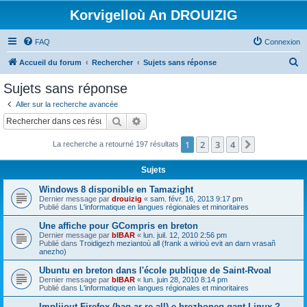
Korvigelloù An DROUIZIG
FAQ
Connexion
R
Accueil du forum
Rechercher
Sujets sans réponse
e
Sujets sans réponse
c
Aller sur la recherche avancée
h
Rechercher
Recherche avancée
e
1
2
3
4
Suivant
La recherche a retourné 197 résultats
r
c
Sujets
h
Windows 8 disponible en Tamazight
e
Dernier message par
drouizig
«
sam. févr. 16, 2013 9:17 pm
Publié dans
L'informatique en langues régionales et minoritaires
r
Une affiche pour GCompris en breton
Dernier message par
bIBAR
«
lun. juil. 12, 2010 2:56 pm
Publié dans
Troidigezh meziantoù all (frank a wirioù evit an darn vrasañ
anezho)
Ubuntu en breton dans l'école publique de Saint-Rvoal
Dernier message par
bIBAR
«
lun. juin 28, 2010 8:14 pm
Publié dans
L'informatique en langues régionales et minoritaires
Implijout Firefox (hag ar re all) e brezhoneg gant Linux ?