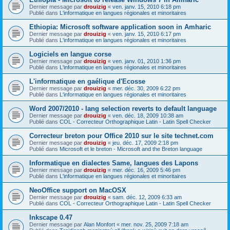
Dernier message par
drouizig
«
ven. janv. 15, 2010 6:18 pm
Publié dans
L'informatique en langues régionales et minoritaires
Ethiopia: Microsoft software application soon in Amharic
Dernier message par
drouizig
«
ven. janv. 15, 2010 6:17 pm
Publié dans
L'informatique en langues régionales et minoritaires
Logiciels en langue corse
Dernier message par
drouizig
«
ven. janv. 01, 2010 1:36 pm
Publié dans
L'informatique en langues régionales et minoritaires
L'informatique en gaélique d'Ecosse
Dernier message par
drouizig
«
mer. déc. 30, 2009 6:22 pm
Publié dans
L'informatique en langues régionales et minoritaires
Word 2007/2010 - lang selection reverts to default language
Dernier message par
drouizig
«
ven. déc. 18, 2009 10:38 am
Publié dans
COL - Correcteur Orthographique Latin - Latin Spell Checker
Correcteur breton pour Office 2010 sur le site technet.com
Dernier message par
drouizig
«
jeu. déc. 17, 2009 2:18 pm
Publié dans
Microsoft et le breton - Microsoft and the Breton language
Informatique en dialectes Same, langues des Lapons
Dernier message par
drouizig
«
mer. déc. 16, 2009 5:46 pm
Publié dans
L'informatique en langues régionales et minoritaires
NeoOffice support on MacOSX
Dernier message par
drouizig
«
sam. déc. 12, 2009 6:33 am
Publié dans
COL - Correcteur Orthographique Latin - Latin Spell Checker
Inkscape 0.47
Dernier message par
Alan Monfort
«
mer. nov. 25, 2009 7:18 am