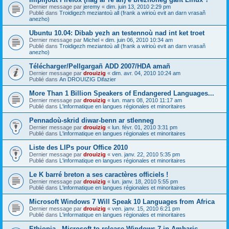
Dernier message par
jeremy
«
dim. juin 13, 2010 2:29 pm
Publié dans
Troidigezh meziantoù all (frank a wirioù evit an darn vrasañ
anezho)
Ubuntu 10.04: Dibab yezh an testennoù nad int ket troet
Dernier message par
Michel
«
dim. juin 06, 2010 10:34 am
Publié dans
Troidigezh meziantoù all (frank a wirioù evit an darn vrasañ
anezho)
Télécharger/Pellgargañ ADD 2007/HDA amañ
Dernier message par
drouizig
«
dim. avr. 04, 2010 10:24 am
Publié dans
An DROUIZIG Difazier
More Than 1 Billion Speakers of Endangered Languages...
Dernier message par
drouizig
«
lun. mars 08, 2010 11:17 am
Publié dans
L'informatique en langues régionales et minoritaires
Pennadoù-skrid diwar-benn ar stlenneg
Dernier message par
drouizig
«
lun. févr. 01, 2010 3:31 pm
Publié dans
L'informatique en langues régionales et minoritaires
Liste des LIPs pour Office 2010
Dernier message par
drouizig
«
ven. janv. 22, 2010 5:35 pm
Publié dans
L'informatique en langues régionales et minoritaires
Le K barré breton a ses caractères officiels !
Dernier message par
drouizig
«
lun. janv. 18, 2010 5:55 pm
Publié dans
L'informatique en langues régionales et minoritaires
Microsoft Windows 7 Will Speak 10 Languages from Africa
Dernier message par
drouizig
«
ven. janv. 15, 2010 6:21 pm
Publié dans
L'informatique en langues régionales et minoritaires
Ethiopia - Microsoft to release Windows 7 in Amharic