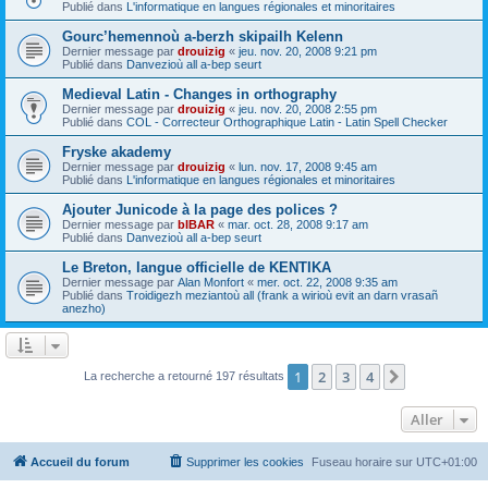
Publié dans
L'informatique en langues régionales et minoritaires
Gourc’hemennoù a-berzh skipailh Kelenn
Dernier message par
drouizig
«
jeu. nov. 20, 2008 9:21 pm
Publié dans
Danvezioù all a-bep seurt
Medieval Latin - Changes in orthography
Dernier message par
drouizig
«
jeu. nov. 20, 2008 2:55 pm
Publié dans
COL - Correcteur Orthographique Latin - Latin Spell Checker
Fryske akademy
Dernier message par
drouizig
«
lun. nov. 17, 2008 9:45 am
Publié dans
L'informatique en langues régionales et minoritaires
Ajouter Junicode à la page des polices ?
Dernier message par
bIBAR
«
mar. oct. 28, 2008 9:17 am
Publié dans
Danvezioù all a-bep seurt
Le Breton, langue officielle de KENTIKA
Dernier message par
Alan Monfort
«
mer. oct. 22, 2008 9:35 am
Publié dans
Troidigezh meziantoù all (frank a wirioù evit an darn vrasañ
anezho)
1
2
3
4
Suivant
La recherche a retourné 197 résultats
Aller
Accueil du forum
Supprimer les cookies
Fuseau horaire sur
UTC+01:00