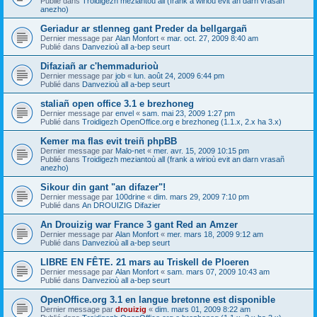
Publié dans
Troidigezh meziantoù all (frank a wirioù evit an darn vrasañ
anezho)
Geriadur ar stlenneg gant Preder da bellgargañ
Dernier message par
Alan Monfort
«
mar. oct. 27, 2009 8:40 am
Publié dans
Danvezioù all a-bep seurt
Difaziañ ar c'hemmadurioù
Dernier message par
job
«
lun. août 24, 2009 6:44 pm
Publié dans
Danvezioù all a-bep seurt
staliañ open office 3.1 e brezhoneg
Dernier message par
envel
«
sam. mai 23, 2009 1:27 pm
Publié dans
Troidigezh OpenOffice.org e brezhoneg (1.1.x, 2.x ha 3.x)
Kemer ma flas evit treiñ phpBB
Dernier message par
Malo-net
«
mer. avr. 15, 2009 10:15 pm
Publié dans
Troidigezh meziantoù all (frank a wirioù evit an darn vrasañ
anezho)
Sikour din gant "an difazer"!
Dernier message par
100drine
«
dim. mars 29, 2009 7:10 pm
Publié dans
An DROUIZIG Difazier
An Drouizig war France 3 gant Red an Amzer
Dernier message par
Alan Monfort
«
mer. mars 18, 2009 9:12 am
Publié dans
Danvezioù all a-bep seurt
LIBRE EN FÊTE. 21 mars au Triskell de Ploeren
Dernier message par
Alan Monfort
«
sam. mars 07, 2009 10:43 am
Publié dans
Danvezioù all a-bep seurt
OpenOffice.org 3.1 en langue bretonne est disponible
Dernier message par
drouizig
«
dim. mars 01, 2009 8:22 am