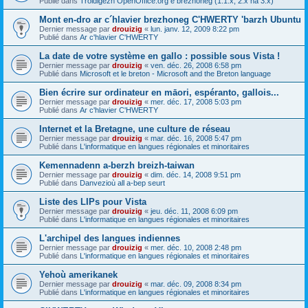
Publié dans
Troidigezh OpenOffice.org e brezhoneg (1.1.x, 2.x ha 3.x)
Mont en-dro ar c´hlavier brezhoneg C'HWERTY 'barzh Ubuntu
Dernier message par
drouizig
«
lun. janv. 12, 2009 8:22 pm
Publié dans
Ar c'hlavier C'HWERTY
La date de votre système en gallo : possible sous Vista !
Dernier message par
drouizig
«
ven. déc. 26, 2008 6:58 pm
Publié dans
Microsoft et le breton - Microsoft and the Breton language
Bien écrire sur ordinateur en māori, espéranto, gallois...
Dernier message par
drouizig
«
mer. déc. 17, 2008 5:03 pm
Publié dans
Ar c'hlavier C'HWERTY
Internet et la Bretagne, une culture de réseau
Dernier message par
drouizig
«
mar. déc. 16, 2008 5:47 pm
Publié dans
L'informatique en langues régionales et minoritaires
Kemennadenn a-berzh breizh-taiwan
Dernier message par
drouizig
«
dim. déc. 14, 2008 9:51 pm
Publié dans
Danvezioù all a-bep seurt
Liste des LIPs pour Vista
Dernier message par
drouizig
«
jeu. déc. 11, 2008 6:09 pm
Publié dans
L'informatique en langues régionales et minoritaires
L'archipel des langues indiennes
Dernier message par
drouizig
«
mer. déc. 10, 2008 2:48 pm
Publié dans
L'informatique en langues régionales et minoritaires
Yehoù amerikanek
Dernier message par
drouizig
«
mar. déc. 09, 2008 8:34 pm
Publié dans
L'informatique en langues régionales et minoritaires