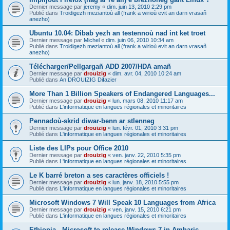
Dernier message par
jeremy
«
dim. juin 13, 2010 2:29 pm
Publié dans
Troidigezh meziantoù all (frank a wirioù evit an darn vrasañ
anezho)
Ubuntu 10.04: Dibab yezh an testennoù nad int ket troet
Dernier message par
Michel
«
dim. juin 06, 2010 10:34 am
Publié dans
Troidigezh meziantoù all (frank a wirioù evit an darn vrasañ
anezho)
Télécharger/Pellgargañ ADD 2007/HDA amañ
Dernier message par
drouizig
«
dim. avr. 04, 2010 10:24 am
Publié dans
An DROUIZIG Difazier
More Than 1 Billion Speakers of Endangered Languages...
Dernier message par
drouizig
«
lun. mars 08, 2010 11:17 am
Publié dans
L'informatique en langues régionales et minoritaires
Pennadoù-skrid diwar-benn ar stlenneg
Dernier message par
drouizig
«
lun. févr. 01, 2010 3:31 pm
Publié dans
L'informatique en langues régionales et minoritaires
Liste des LIPs pour Office 2010
Dernier message par
drouizig
«
ven. janv. 22, 2010 5:35 pm
Publié dans
L'informatique en langues régionales et minoritaires
Le K barré breton a ses caractères officiels !
Dernier message par
drouizig
«
lun. janv. 18, 2010 5:55 pm
Publié dans
L'informatique en langues régionales et minoritaires
Microsoft Windows 7 Will Speak 10 Languages from Africa
Dernier message par
drouizig
«
ven. janv. 15, 2010 6:21 pm
Publié dans
L'informatique en langues régionales et minoritaires
Ethiopia - Microsoft to release Windows 7 in Amharic