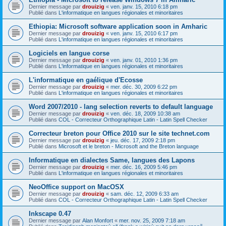
Dernier message par
drouizig
«
ven. janv. 15, 2010 6:18 pm
Publié dans
L'informatique en langues régionales et minoritaires
Ethiopia: Microsoft software application soon in Amharic
Dernier message par
drouizig
«
ven. janv. 15, 2010 6:17 pm
Publié dans
L'informatique en langues régionales et minoritaires
Logiciels en langue corse
Dernier message par
drouizig
«
ven. janv. 01, 2010 1:36 pm
Publié dans
L'informatique en langues régionales et minoritaires
L'informatique en gaélique d'Ecosse
Dernier message par
drouizig
«
mer. déc. 30, 2009 6:22 pm
Publié dans
L'informatique en langues régionales et minoritaires
Word 2007/2010 - lang selection reverts to default language
Dernier message par
drouizig
«
ven. déc. 18, 2009 10:38 am
Publié dans
COL - Correcteur Orthographique Latin - Latin Spell Checker
Correcteur breton pour Office 2010 sur le site technet.com
Dernier message par
drouizig
«
jeu. déc. 17, 2009 2:18 pm
Publié dans
Microsoft et le breton - Microsoft and the Breton language
Informatique en dialectes Same, langues des Lapons
Dernier message par
drouizig
«
mer. déc. 16, 2009 5:46 pm
Publié dans
L'informatique en langues régionales et minoritaires
NeoOffice support on MacOSX
Dernier message par
drouizig
«
sam. déc. 12, 2009 6:33 am
Publié dans
COL - Correcteur Orthographique Latin - Latin Spell Checker
Inkscape 0.47
Dernier message par
Alan Monfort
«
mer. nov. 25, 2009 7:18 am