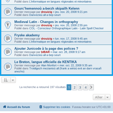
Publié dans
L'informatique en langues régionales et minoritaires
Gourc’hemennoù a-berzh skipailh Kelenn
Dernier message par
drouizig
«
jeu. nov. 20, 2008 9:21 pm
Publié dans
Danvezioù all a-bep seurt
Medieval Latin - Changes in orthography
Dernier message par
drouizig
«
jeu. nov. 20, 2008 2:55 pm
Publié dans
COL - Correcteur Orthographique Latin - Latin Spell Checker
Fryske akademy
Dernier message par
drouizig
«
lun. nov. 17, 2008 9:45 am
Publié dans
L'informatique en langues régionales et minoritaires
Ajouter Junicode à la page des polices ?
Dernier message par
bIBAR
«
mar. oct. 28, 2008 9:17 am
Publié dans
Danvezioù all a-bep seurt
Le Breton, langue officielle de KENTIKA
Dernier message par
Alan Monfort
«
mer. oct. 22, 2008 9:35 am
Publié dans
Troidigezh meziantoù all (frank a wirioù evit an darn vrasañ
anezho)
1
2
3
4
Suivant
La recherche a retourné 197 résultats
Aller
Accueil du forum
Supprimer les cookies
Fuseau horaire sur
UTC+01:00