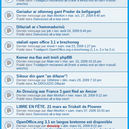
Publié dans
Troidigezh meziantoù all (frank a wirioù evit an darn vrasañ
anezho)
Geriadur ar stlenneg gant Preder da bellgargañ
Dernier message par
Alan Monfort
«
mar. oct. 27, 2009 8:40 am
Publié dans
Danvezioù all a-bep seurt
Difaziañ ar c'hemmadurioù
Dernier message par
job
«
lun. août 24, 2009 6:44 pm
Publié dans
Danvezioù all a-bep seurt
staliañ open office 3.1 e brezhoneg
Dernier message par
envel
«
sam. mai 23, 2009 1:27 pm
Publié dans
Troidigezh OpenOffice.org e brezhoneg (1.1.x, 2.x ha 3.x)
Kemer ma flas evit treiñ phpBB
Dernier message par
Malo-net
«
mer. avr. 15, 2009 10:15 pm
Publié dans
Troidigezh meziantoù all (frank a wirioù evit an darn vrasañ
anezho)
Sikour din gant "an difazer"!
Dernier message par
100drine
«
dim. mars 29, 2009 7:10 pm
Publié dans
An DROUIZIG Difazier
An Drouizig war France 3 gant Red an Amzer
Dernier message par
Alan Monfort
«
mer. mars 18, 2009 9:12 am
Publié dans
Danvezioù all a-bep seurt
LIBRE EN FÊTE. 21 mars au Triskell de Ploeren
Dernier message par
Alan Monfort
«
sam. mars 07, 2009 10:43 am
Publié dans
Danvezioù all a-bep seurt
OpenOffice.org 3.1 en langue bretonne est disponible
Dernier message par
drouizig
«
dim. mars 01, 2009 8:22 am