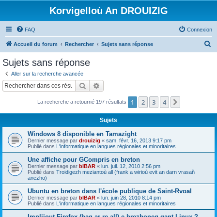
Korvigelloù An DROUIZIG
FAQ
Connexion
R
Accueil du forum
Rechercher
Sujets sans réponse
e
Sujets sans réponse
c
Aller sur la recherche avancée
h
Rechercher
Recherche avancée
e
1
2
3
4
Suivant
La recherche a retourné 197 résultats
r
c
Sujets
h
Windows 8 disponible en Tamazight
e
Dernier message par
drouizig
«
sam. févr. 16, 2013 9:17 pm
Publié dans
L'informatique en langues régionales et minoritaires
r
Une affiche pour GCompris en breton
Dernier message par
bIBAR
«
lun. juil. 12, 2010 2:56 pm
Publié dans
Troidigezh meziantoù all (frank a wirioù evit an darn vrasañ
anezho)
Ubuntu en breton dans l'école publique de Saint-Rvoal
Dernier message par
bIBAR
«
lun. juin 28, 2010 8:14 pm
Publié dans
L'informatique en langues régionales et minoritaires
Implijout Firefox (hag ar re all) e brezhoneg gant Linux ?