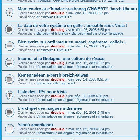
Publié dans
Troidigezh OpenOffice.org e brezhoneg (1.1.x, 2.x ha 3.x)
Mont en-dro ar c´hlavier brezhoneg C'HWERTY 'barzh Ubuntu
Dernier message par
drouizig
«
lun. janv. 12, 2009 8:22 pm
Publié dans
Ar c'hlavier C'HWERTY
La date de votre système en gallo : possible sous Vista !
Dernier message par
drouizig
«
ven. déc. 26, 2008 6:58 pm
Publié dans
Microsoft et le breton - Microsoft and the Breton language
Bien écrire sur ordinateur en māori, espéranto, gallois...
Dernier message par
drouizig
«
mer. déc. 17, 2008 5:03 pm
Publié dans
Ar c'hlavier C'HWERTY
Internet et la Bretagne, une culture de réseau
Dernier message par
drouizig
«
mar. déc. 16, 2008 5:47 pm
Publié dans
L'informatique en langues régionales et minoritaires
Kemennadenn a-berzh breizh-taiwan
Dernier message par
drouizig
«
dim. déc. 14, 2008 9:51 pm
Publié dans
Danvezioù all a-bep seurt
Liste des LIPs pour Vista
Dernier message par
drouizig
«
jeu. déc. 11, 2008 6:09 pm
Publié dans
L'informatique en langues régionales et minoritaires
L'archipel des langues indiennes
Dernier message par
drouizig
«
mer. déc. 10, 2008 2:48 pm
Publié dans
L'informatique en langues régionales et minoritaires
Yehoù amerikanek
Dernier message par
drouizig
«
mar. déc. 09, 2008 8:34 pm
Publié dans
L'informatique en langues régionales et minoritaires