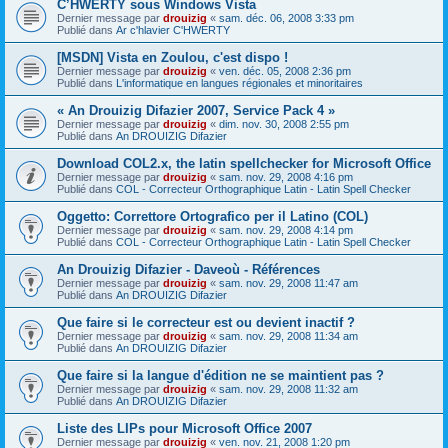
C’HWERTY sous Windows Vista
Dernier message par
drouizig
«
sam. déc. 06, 2008 3:33 pm
Publié dans
Ar c'hlavier C'HWERTY
[MSDN] Vista en Zoulou, c'est dispo !
Dernier message par
drouizig
«
ven. déc. 05, 2008 2:36 pm
Publié dans
L'informatique en langues régionales et minoritaires
« An Drouizig Difazier 2007, Service Pack 4 »
Dernier message par
drouizig
«
dim. nov. 30, 2008 2:55 pm
Publié dans
An DROUIZIG Difazier
Download COL2.x, the latin spellchecker for Microsoft Office
Dernier message par
drouizig
«
sam. nov. 29, 2008 4:16 pm
Publié dans
COL - Correcteur Orthographique Latin - Latin Spell Checker
Oggetto: Correttore Ortografico per il Latino (COL)
Dernier message par
drouizig
«
sam. nov. 29, 2008 4:14 pm
Publié dans
COL - Correcteur Orthographique Latin - Latin Spell Checker
An Drouizig Difazier - Daveoù - Références
Dernier message par
drouizig
«
sam. nov. 29, 2008 11:47 am
Publié dans
An DROUIZIG Difazier
Que faire si le correcteur est ou devient inactif ?
Dernier message par
drouizig
«
sam. nov. 29, 2008 11:34 am
Publié dans
An DROUIZIG Difazier
Que faire si la langue d'édition ne se maintient pas ?
Dernier message par
drouizig
«
sam. nov. 29, 2008 11:32 am
Publié dans
An DROUIZIG Difazier
Liste des LIPs pour Microsoft Office 2007
Dernier message par
drouizig
«
ven. nov. 21, 2008 1:20 pm